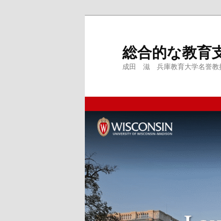
メ
サ
イ
ブ
ン
コ
総合的な教育
コ
ン
成田 滋 兵庫教育大学名誉教授、
ン
テ
テ
ン
ン
ツ
ツ
へ
へ
移
移
動
動