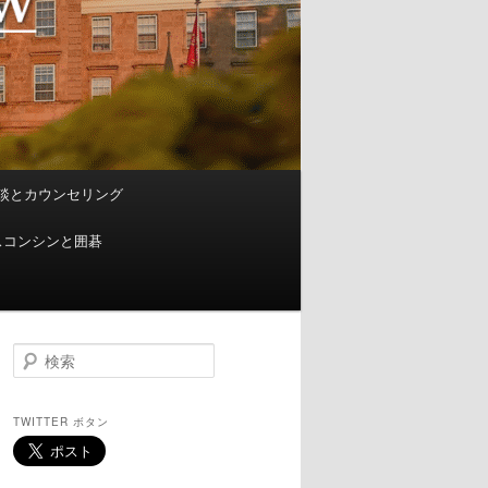
談とカウンセリング
スコンシンと囲碁
検
索
TWITTER ボタン