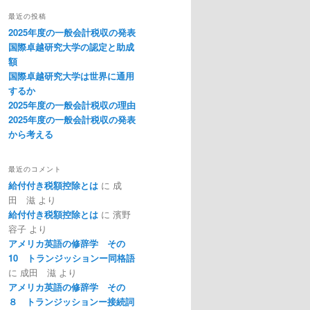
最近の投稿
2025年度の一般会計税収の発表
国際卓越研究大学の認定と助成
額
国際卓越研究大学は世界に通用
するか
2025年度の一般会計税収の理由
2025年度の一般会計税収の発表
から考える
最近のコメント
給付付き税額控除とは
に
成
田 滋
より
給付付き税額控除とは
に
濱野
容子
より
アメリカ英語の修辞学 その
10 トランジッションー同格語
に
成田 滋
より
アメリカ英語の修辞学 その
８ トランジッションー接続詞