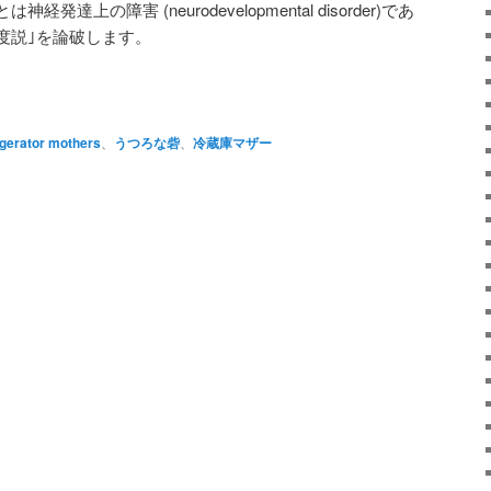
とは神経発達上の障害 (neurodevelopmental disorder)であ
度説｣を論破します。
atsApp
共
有
igerator mothers
、
うつろな砦
、
冷蔵庫マザー