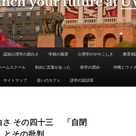
認知心理学の面白さ
学校の風景
心理学のややこしさ
教育相
ホームスクール
初めに言葉があった
留学の奨め
沖縄とウィ
サイトマップ
笑いのカフェ
語学の談話室
白さ その四十三 「自閉
」とその批判