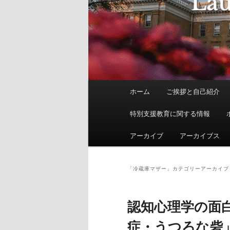
メ
ホーム
ご挨拶と自己紹介
イ
ン
特別支援教育に関する情報
メ
ニ
アーカイブ
アーカイブス
ュ
ー
「
冷蔵庫マザー
」カテゴリーアーカイブ
認知心理学の面
症・うつろな砦