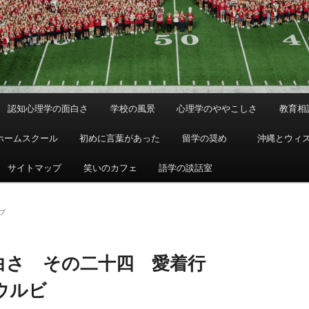
認知心理学の面白さ
学校の風景
心理学のややこしさ
教育相
ホームスクール
初めに言葉があった
留学の奨め
沖縄とウィ
サイトマップ
笑いのカフェ
語学の談話室
ブ
白さ その二十四 愛着行
ウルビ