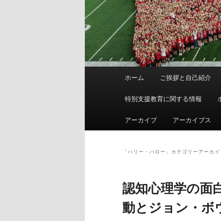
メ
ホーム
ご挨拶と自己紹介
イ
ン
特別支援教育に関する情報
メ
ニ
アーカイブ
アーカイブス
ュ
ー
「
ハリー・ハロー
」カテゴリーアーカイ
認知心理学の面
動とジョン・ボ