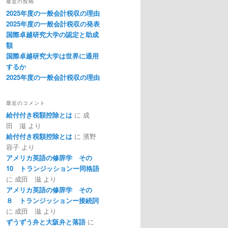
最近の投稿
2025年度の一般会計税収の理由
2025年度の一般会計税収の発表
国際卓越研究大学の認定と助成
額
国際卓越研究大学は世界に通用
するか
2025年度の一般会計税収の理由
最近のコメント
給付付き税額控除とは
に
成
田 滋
より
給付付き税額控除とは
に
濱野
容子
より
アメリカ英語の修辞学 その
10 トランジッションー同格語
に
成田 滋
より
アメリカ英語の修辞学 その
８ トランジッションー接続詞
に
成田 滋
より
ずうずう弁と大阪弁と落語
に