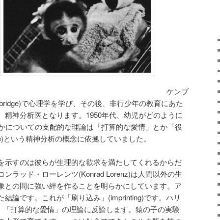
ケンブ
f Cambridge)で心理学を学び、その後、非行少年の教育にあた
、精神分析医となります。1950年代、幼児がどのように
を形成するかについての支配的な理論は「打算的な愛情」とか「役
 love)という精神分析の概念に依拠していました。
を示すのは彼らが生理的な欲求を満たしてくれるからだ
ッド・ローレンツ(Konrad Lorenz)は人間以外の生
象との間に強い絆を作ることを明らかにしています。ア
論です。これが「刷り込み」(imprinting)です。ハリ
low)は、「打算的な愛情」の理論に反論します。猿の子の実験