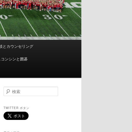
談とカウンセリング
スコンシンと囲碁
検
索
TWITTER ボタン