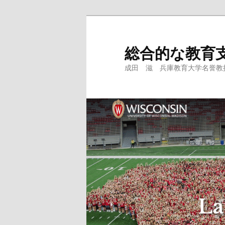
メ
サ
イ
ブ
ン
コ
総合的な教育
コ
ン
成田 滋 兵庫教育大学名誉教授、
ン
テ
テ
ン
ン
ツ
ツ
へ
へ
移
移
動
動