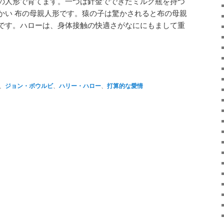
の人形で育てます。一つは針金でできたミルク瓶を持つ
かい 布の母親人形です。猿の子は驚かされると布の母親
です。ハローは、身体接触の快適さがなににもまして重
atsApp
共
有
、
ジョン・ボウルビ
、
ハリー・ハロー
、
打算的な愛情