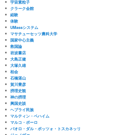
宇宙素粒子
クラーク会館
経験
体験
UMassシステム
マサチューセッツ農科大学
国家中心主義
救国論
岩波書店
大島正健
大塚久雄
柏会
石橋湛山
賀川豊彦
摂理史観
神の摂理
興国史談
ヘブライ民族
マルティン・ベハイム
マルコ・ポーロ
パオロ・ダル・ポッツォ・トスカネッリ
ジェノヴァ