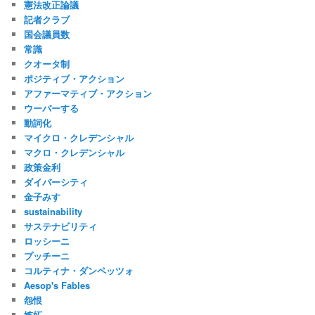
憲法改正論議
記者クラブ
国会議員数
常識
クオータ制
ポジティブ・アクション
アファーマティブ・アクション
ウーバーする
動詞化
マイクロ・クレデンシャル
マクロ・クレデンシャル
政策金利
ダイバーシティ
金子みすゞ
sustainability
サステナビリティ
ロッシーニ
プッチーニ
コルティナ・ダンペッツォ
Aesop's Fables
怨恨
嫉妬