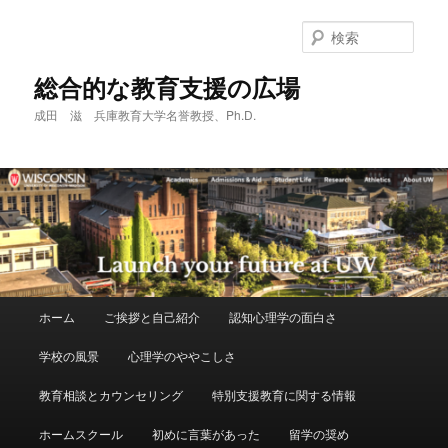
メ
サ
イ
ブ
検
ン
コ
索
コ
ン
総合的な教育支援の広場
ン
テ
成田 滋 兵庫教育大学名誉教授、Ph.D.
テ
ン
ン
ツ
ツ
へ
へ
移
移
動
動
メ
ホーム
ご挨拶と自己紹介
認知心理学の面白さ
イ
ン
学校の風景
心理学のややこしさ
メ
ニ
教育相談とカウンセリング
特別支援教育に関する情報
ュ
ー
ホームスクール
初めに言葉があった
留学の奨め