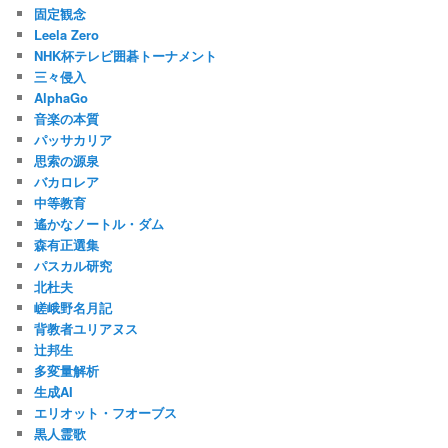
固定観念
Leela Zero
NHK杯テレビ囲碁トーナメント
三々侵入
AlphaGo
音楽の本質
パッサカリア
思索の源泉
バカロレア
中等教育
遙かなノートル・ダム
森有正選集
パスカル研究
北杜夫
嵯峨野名月記
背教者ユリアヌス
辻邦生
多変量解析
生成AI
エリオット・フオーブス
黒人霊歌