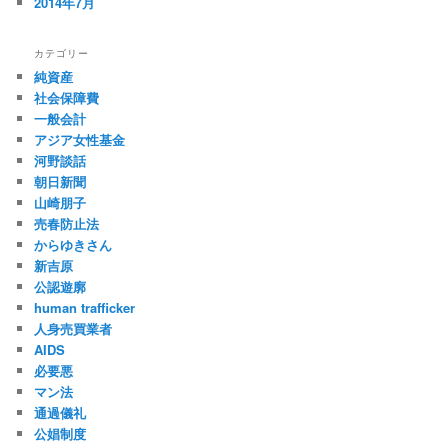
2014年7月
カテゴリー
純資産
社会保障費
一般会計
アジア女性基金
河野談話
朝日新聞
山崎朋子
売春防止法
からゆきさん
新吉原
公認遊廓
human trafficker
人身売買業者
AIDS
必要悪
マン法
通過儀礼
公娼制度