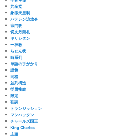
共産党
象徴天皇制
バテレン追放令
宗門改
切支丹禁札
キリシタン
一神教
らせん状
時系列
単語の手がかり
語彙
同格
並列構造
従属接続
限定
強調
トランジッション
マンハッタン
チャールズ国王
King Charles
主題