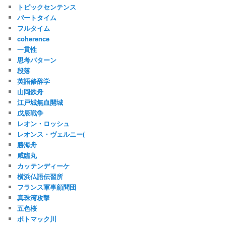
トピックセンテンス
パートタイム
フルタイム
coherence
一貫性
思考パターン
段落
英語修辞学
山岡鉄舟
江戸城無血開城
戊辰戦争
レオン・ロッシュ
レオンス・ヴェルニー(
勝海舟
咸臨丸
カッテンディーケ
横浜仏語伝習所
フランス軍事顧問団
真珠湾攻撃
五色桜
ポトマック川