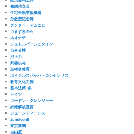
修繕積立金
住宅金融支援機構
分散型記念碑
グンター・デムニヒ
つまずきの石
ネオナチ
シュトルパーシュタイン
当事者性
抑止力
武器供与
主権者教育
ボイテルスバッハ・コンセンサス
教育文化主権
基本法第1条
ドイツ
ゴードン・グレンジャー
奴隷解放宣言
ジューンティーンス
Juneteenth
東京新聞
自由度