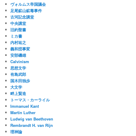
ヴォルムス帝国議会
足尾鉱山鉱毒事件
古河記念講堂
中央講堂
旧約聖書
ミカ書
内村祐之
義和団事変
安部磯雄
Calvinism
思想文学
有島武郎
国木田独歩
大文学
畔上賢造
トーマス・カーライル
Immanuel Kant
Martin Luther
Ludwig van Beethoven
Rembrandt H. van Rijn
理神論