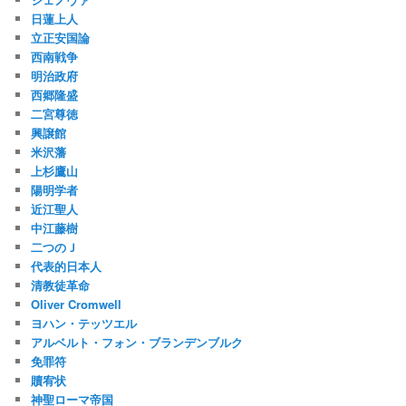
日蓮上人
立正安国論
西南戦争
明治政府
西郷隆盛
二宮尊徳
興譲館
米沢藩
上杉鷹山
陽明学者
近江聖人
中江藤樹
二つのＪ
代表的日本人
清教徒革命
Oliver Cromwell
ヨハン・テッツエル
アルベルト・フォン・ブランデンブルク
免罪符
贖宥状
神聖ローマ帝国