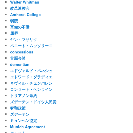
Walter Whitman
改革派教会
Amherst College
弱腰
軍備の不備
屈辱
ヤン・マサリク
ベニート・ムッソリーニ
concessions
首脳会談
dementian
エドヴァルド・ベネシュ
エドワード・ダラディエ
ネヴィル・チェンバレン
コンラート・ヘンライン
トリアノン条約
ズデーテン・ドイツ人民党
宥和政策
ズデーテン
ミュンヘン協定
Munich Agreement
エルフト