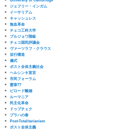
ジェフリー・インガム
イーサリアム
キャッシュレス
無血革命
チェコ工科大学
ブルジョワ階級
チェコ国民評議会
ヴァーツラフ・クラウス
並行構造
儀式
ポスト全体主義社会
ヘルシンキ宣言
市民フォーラム
憲章77
ビロード離婚
ルーマニア
民主化革命
ドゥプチェク
プラハの春
Post-Totalitarianism
ポスト全体主義