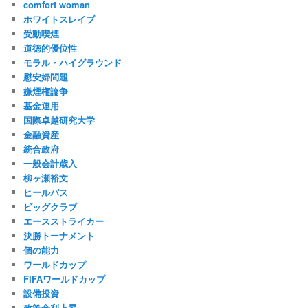
comfort woman
ホワイトスレイブ
受動喫煙
道徳的優位性
モラル・ハイグラウンド
慰安婦問題
嫌煙権論争
基金運用
国際卓越研究大学
金融資産
統合政府
一般会計歳入
柳ヶ瀬裕文
ヒールパス
ビッグクラブ
エースストライカー
決勝トーナメント
個の能力
ワールドカップ
FIFAワールドカップ
設備投資
政策金利上昇