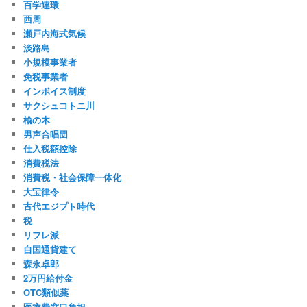
百学連環
西周
瀬戸内海式気候
淡路島
小規模事業者
免税事業者
インボイス制度
サクシュコトニ川
楡の木
男声合唱団
仕入税額控除
消費税法
消費税・社会保障一体化
大宝律令
古代エジプト時代
税
リフレ派
自国通貨建て
森永卓郎
2万円給付金
OTC類似薬
医療費窓口負担