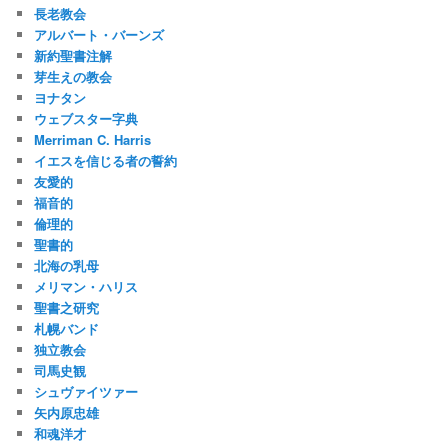
長老教会
アルバート・バーンズ
新約聖書注解
芽生えの教会
ヨナタン
ウェブスター字典
Merriman C. Harris
イエスを信じる者の誓約
友愛的
福音的
倫理的
聖書的
北海の乳母
メリマン・ハリス
聖書之研究
札幌バンド
独立教会
司馬史観
シュヴァイツァー
矢内原忠雄
和魂洋才