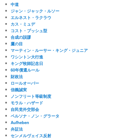
中道
ジャン・ジャック・ルソー
エルネスト・ラクラウ
カス・ミュデ
コスト・プッシュ型
合成の誤謬
鷹の目
マーティン・ルーサー・キング・ジュニア
ワシントン大行進
キング牧師記念日
60年償還ルール
財政法
ロールオーバー
信義誠実
ノンフリート等級制度
モラル・ハザード
自民党外交部会
ペルソナ・ノン・グラータ
Aufheben
弁証法
センメルヴェイス反射