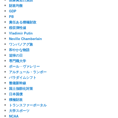
財政均衡
GDP
PB
責任ある積極財政
税収弾性値
Vladimir Putin
Neville Chamberlain
ワンパノアグ族
和やかな物語
追悼の日
専門職大学
ポール・ヴァレリー
アルチュール・ランボー
パラダイムシフト
整備新幹線
国土強靱化対策
日本国債
積極財政
トランスファーポータル
大学スポーツ
NCAA