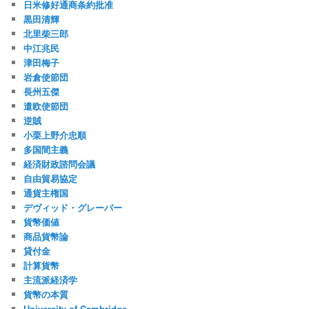
日米修好通商条約批准
黒田清輝
北里柴三郎
中江兆民
津田梅子
岩倉使節団
長州五傑
遣欧使節団
逆賊
小栗上野介忠順
多国間主義
経済財政諮問会議
自由貿易協定
通貨主権国
デヴィッド・グレーバー
貨幣価値
商品貨幣論
貸付金
計算貨幣
主流派経済学
貨幣の本質
University of Cambridge