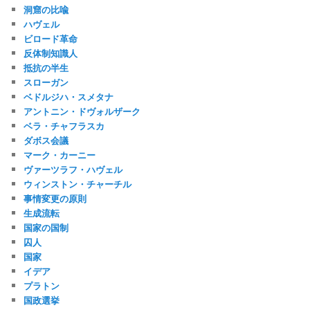
洞窟の比喩
ハヴェル
ビロード革命
反体制知識人
抵抗の半生
スローガン
ベドルジハ・スメタナ
アントニン・ドヴォルザーク
ベラ・チャフラスカ
ダボス会議
マーク・カーニー
ヴァーツラフ・ハヴェル
ウィンストン・チャーチル
事情変更の原則
生成流転
国家の国制
囚人
国家
イデア
プラトン
国政選挙