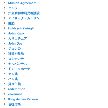
Munich Agreement
エルフト
州立精神薄弱児養護院
アイザック・カーリン
郷愁
Huldrych Zwingli
John Knox
カリカチュア
John Doe
ジョン公
移民排斥法
ロシナンテ
セルバンテス
ドン・キホーテ
セム族
ハム族
拝金主義
redemption
covenant
King James Version
使徒信条