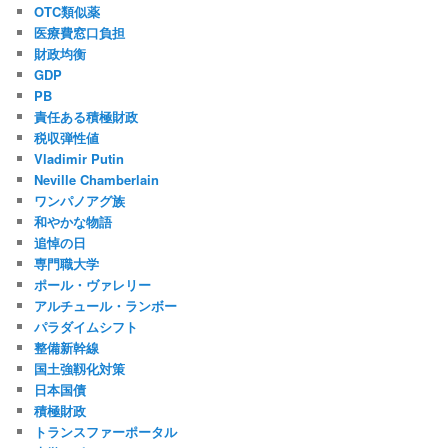
OTC類似薬
医療費窓口負担
財政均衡
GDP
PB
責任ある積極財政
税収弾性値
Vladimir Putin
Neville Chamberlain
ワンパノアグ族
和やかな物語
追悼の日
専門職大学
ポール・ヴァレリー
アルチュール・ランボー
パラダイムシフト
整備新幹線
国土強靱化対策
日本国債
積極財政
トランスファーポータル