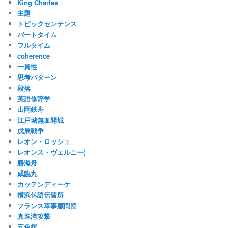
King Charles
主題
トピックセンテンス
パートタイム
フルタイム
coherence
一貫性
思考パターン
段落
英語修辞学
山岡鉄舟
江戸城無血開城
戊辰戦争
レオン・ロッシュ
レオンス・ヴェルニー(
勝海舟
咸臨丸
カッテンディーケ
横浜仏語伝習所
フランス軍事顧問団
真珠湾攻撃
五色桜