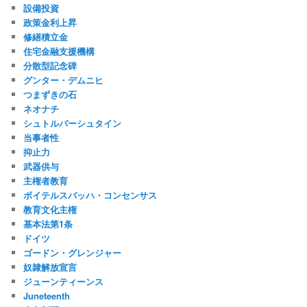
設備投資
政策金利上昇
修繕積立金
住宅金融支援機構
分散型記念碑
グンター・デムニヒ
つまずきの石
ネオナチ
シュトルパーシュタイン
当事者性
抑止力
武器供与
主権者教育
ボイテルスバッハ・コンセンサス
教育文化主権
基本法第1条
ドイツ
ゴードン・グレンジャー
奴隷解放宣言
ジューンティーンス
Juneteenth