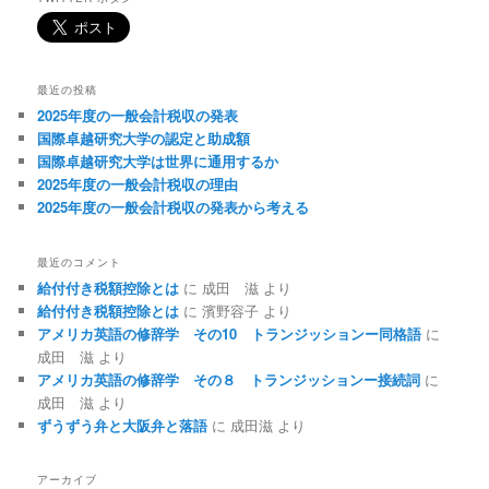
最近の投稿
2025年度の一般会計税収の発表
国際卓越研究大学の認定と助成額
国際卓越研究大学は世界に通用するか
2025年度の一般会計税収の理由
2025年度の一般会計税収の発表から考える
最近のコメント
給付付き税額控除とは
に
成田 滋
より
給付付き税額控除とは
に
濱野容子
より
アメリカ英語の修辞学 その10 トランジッションー同格語
に
成田 滋
より
アメリカ英語の修辞学 その８ トランジッションー接続詞
に
成田 滋
より
ずうずう弁と大阪弁と落語
に
成田滋
より
アーカイブ