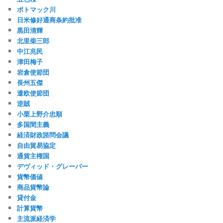
ポトマック川
日米修好通商条約批准
黒田清輝
北里柴三郎
中江兆民
津田梅子
岩倉使節団
長州五傑
遣欧使節団
逆賊
小栗上野介忠順
多国間主義
経済財政諮問会議
自由貿易協定
通貨主権国
デヴィッド・グレーバー
貨幣価値
商品貨幣論
貸付金
計算貨幣
主流派経済学