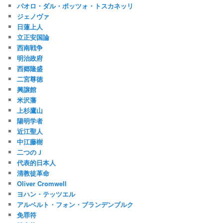
パオロ・ダル・ポッツォ・トスカネッリ
ジェノヴァ
日蓮上人
立正安国論
西南戦争
明治政府
西郷隆盛
二宮尊徳
興譲館
米沢藩
上杉鷹山
陽明学者
近江聖人
中江藤樹
二つのＪ
代表的日本人
清教徒革命
Oliver Cromwell
ヨハン・テッツエル
アルベルト・フォン・ブランデンブルク
免罪符