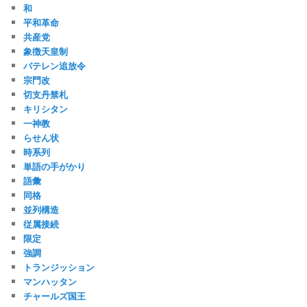
和
平和革命
共産党
象徴天皇制
バテレン追放令
宗門改
切支丹禁札
キリシタン
一神教
らせん状
時系列
単語の手がかり
語彙
同格
並列構造
従属接続
限定
強調
トランジッション
マンハッタン
チャールズ国王