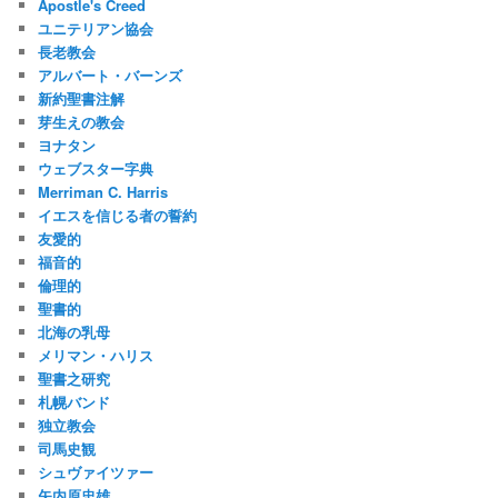
Apostle's Creed
ユニテリアン協会
長老教会
アルバート・バーンズ
新約聖書注解
芽生えの教会
ヨナタン
ウェブスター字典
Merriman C. Harris
イエスを信じる者の誓約
友愛的
福音的
倫理的
聖書的
北海の乳母
メリマン・ハリス
聖書之研究
札幌バンド
独立教会
司馬史観
シュヴァイツァー
矢内原忠雄