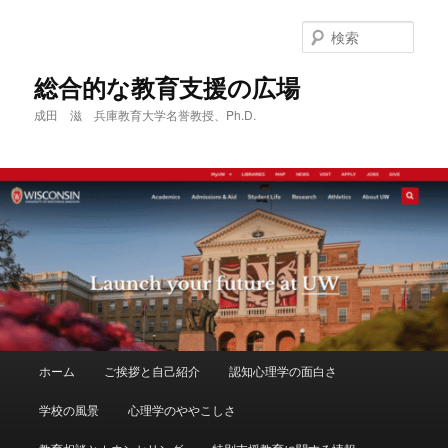
メ
サ
イ
ブ
検
ン
コ
索
コ
ン
総合的な教育支援の広場
ン
テ
成田 滋 兵庫教育大学名誉教授、Ph.D.
テ
ン
ン
ツ
ツ
へ
へ
移
移
動
動
メ
ホーム
ご挨拶と自己紹介
認知心理学の面白さ
イ
ン
学校の風景
心理学のややこしさ
メ
ニ