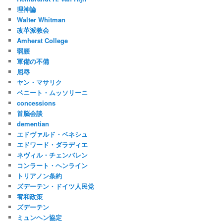
理神論
Walter Whitman
改革派教会
Amherst College
弱腰
軍備の不備
屈辱
ヤン・マサリク
ベニート・ムッソリーニ
concessions
首脳会談
dementian
エドヴァルド・ベネシュ
エドワード・ダラディエ
ネヴィル・チェンバレン
コンラート・ヘンライン
トリアノン条約
ズデーテン・ドイツ人民党
宥和政策
ズデーテン
ミュンヘン協定