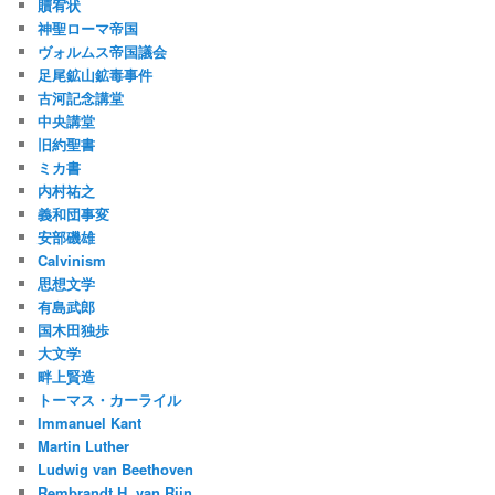
贖宥状
神聖ローマ帝国
ヴォルムス帝国議会
足尾鉱山鉱毒事件
古河記念講堂
中央講堂
旧約聖書
ミカ書
内村祐之
義和団事変
安部磯雄
Calvinism
思想文学
有島武郎
国木田独歩
大文学
畔上賢造
トーマス・カーライル
Immanuel Kant
Martin Luther
Ludwig van Beethoven
Rembrandt H. van Rijn