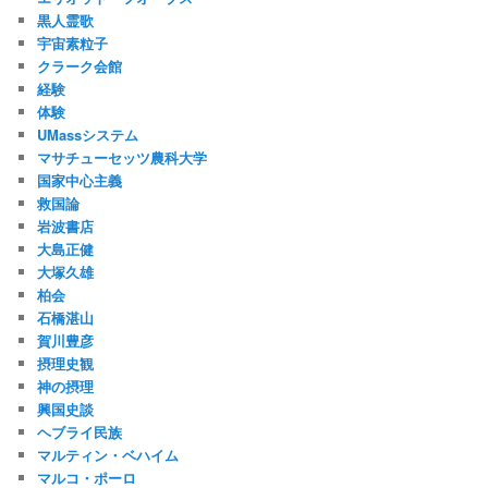
黒人霊歌
宇宙素粒子
クラーク会館
経験
体験
UMassシステム
マサチューセッツ農科大学
国家中心主義
救国論
岩波書店
大島正健
大塚久雄
柏会
石橋湛山
賀川豊彦
摂理史観
神の摂理
興国史談
ヘブライ民族
マルティン・ベハイム
マルコ・ポーロ