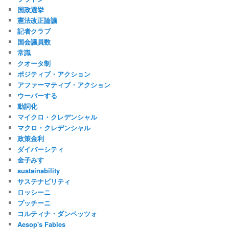
国政選挙
憲法改正論議
記者クラブ
国会議員数
常識
クオータ制
ポジティブ・アクション
アファーマティブ・アクション
ウーバーする
動詞化
マイクロ・クレデンシャル
マクロ・クレデンシャル
政策金利
ダイバーシティ
金子みすゞ
sustainability
サステナビリティ
ロッシーニ
プッチーニ
コルティナ・ダンペッツォ
Aesop's Fables