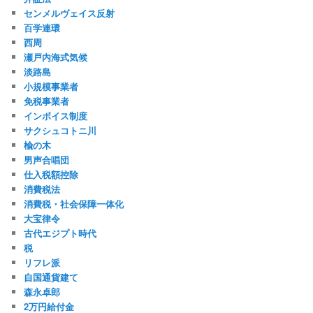
センメルヴェイス反射
百学連環
西周
瀬戸内海式気候
淡路島
小規模事業者
免税事業者
インボイス制度
サクシュコトニ川
楡の木
男声合唱団
仕入税額控除
消費税法
消費税・社会保障一体化
大宝律令
古代エジプト時代
税
リフレ派
自国通貨建て
森永卓郎
2万円給付金