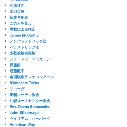
和魂洋才
宮部金吾
新渡戸稲造
この人を見よ
母数による検定
James McCarthy
ノンパラメトリック法
パラメトリック法
少数被験者実験
ジェームズ・マッカーシー
課題曲
近藤艶子
全国唱歌ラジオコンクール
Minnesota Twins
リコーダ
那覇ルーテル教会
札幌ユースセンター教会
Rev. Deane Schuessler
John Silbernagel
ウイリアム・ハーバーグ
American Way