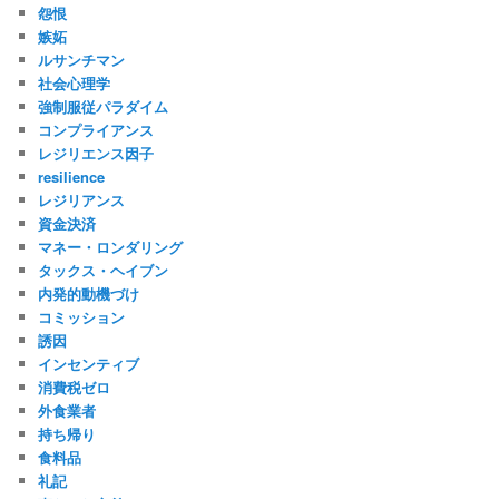
怨恨
嫉妬
ルサンチマン
社会心理学
強制服従パラダイム
コンプライアンス
レジリエンス因子
resilience
レジリアンス
資金決済
マネー・ロンダリング
タックス・ヘイブン
内発的動機づけ
コミッション
誘因
インセンティブ
消費税ゼロ
外食業者
持ち帰り
食料品
礼記