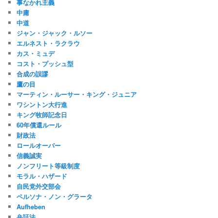
事なかれ主義
中庸
中道
ジャン・ジャック・ルソー
エルネスト・ラクラウ
カス・ミュデ
コスト・プッシュ型
合成の誤謬
鷹の目
マーティン・ルーサー・キング・ジュニア
ワシントン大行進
キング牧師記念日
60年償還ルール
財政法
ロールオーバー
信義誠実
ノンフリート等級制度
モラル・ハザード
自民党外交部会
ペルソナ・ノン・グラータ
Aufheben
弁証法