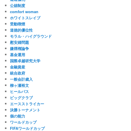
公娼制度
comfort woman
ホワイトスレイブ
受動喫煙
道徳的優位性
モラル・ハイグラウンド
慰安婦問題
嫌煙権論争
基金運用
国際卓越研究大学
金融資産
統合政府
一般会計歳入
柳ヶ瀬裕文
ヒールパス
ビッグクラブ
エースストライカー
決勝トーナメント
個の能力
ワールドカップ
FIFAワールドカップ