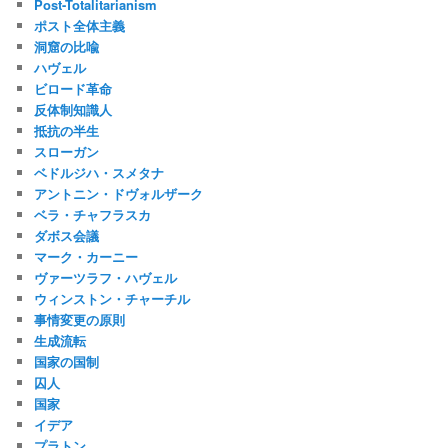
Post-Totalitarianism
ポスト全体主義
洞窟の比喩
ハヴェル
ビロード革命
反体制知識人
抵抗の半生
スローガン
ベドルジハ・スメタナ
アントニン・ドヴォルザーク
ベラ・チャフラスカ
ダボス会議
マーク・カーニー
ヴァーツラフ・ハヴェル
ウィンストン・チャーチル
事情変更の原則
生成流転
国家の国制
囚人
国家
イデア
プラトン