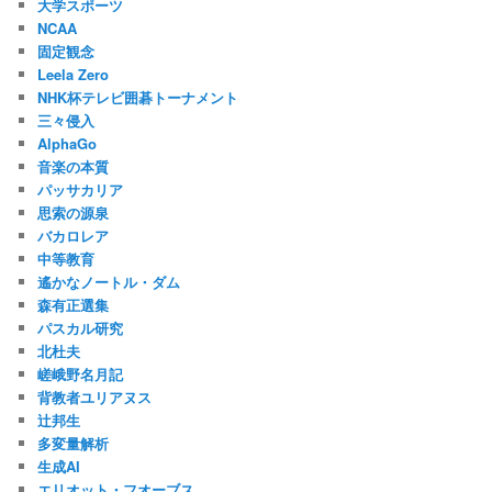
大学スポーツ
NCAA
固定観念
Leela Zero
NHK杯テレビ囲碁トーナメント
三々侵入
AlphaGo
音楽の本質
パッサカリア
思索の源泉
バカロレア
中等教育
遙かなノートル・ダム
森有正選集
パスカル研究
北杜夫
嵯峨野名月記
背教者ユリアヌス
辻邦生
多変量解析
生成AI
エリオット・フオーブス