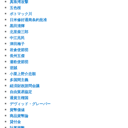
真珠湾攻撃
五色桜
ポトマック川
日米修好通商条約批准
黒田清輝
北里柴三郎
中江兆民
津田梅子
岩倉使節団
長州五傑
遣欧使節団
逆賊
小栗上野介忠順
多国間主義
経済財政諮問会議
自由貿易協定
通貨主権国
デヴィッド・グレーバー
貨幣価値
商品貨幣論
貸付金
計算貨幣