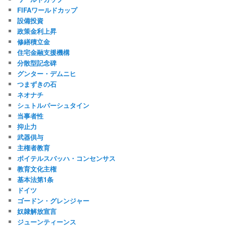
FIFAワールドカップ
設備投資
政策金利上昇
修繕積立金
住宅金融支援機構
分散型記念碑
グンター・デムニヒ
つまずきの石
ネオナチ
シュトルパーシュタイン
当事者性
抑止力
武器供与
主権者教育
ボイテルスバッハ・コンセンサス
教育文化主権
基本法第1条
ドイツ
ゴードン・グレンジャー
奴隷解放宣言
ジューンティーンス