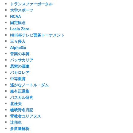
トランスファーポータル
大学スポーツ
NCAA
固定観念
Leela Zero
NHK杯テレビ囲碁トーナメント
三々侵入
AlphaGo
音楽の本質
パッサカリア
思索の源泉
バカロレア
中等教育
遙かなノートル・ダム
森有正選集
パスカル研究
北杜夫
嵯峨野名月記
背教者ユリアヌス
辻邦生
多変量解析