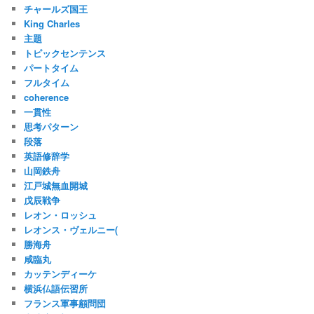
チャールズ国王
King Charles
主題
トピックセンテンス
パートタイム
フルタイム
coherence
一貫性
思考パターン
段落
英語修辞学
山岡鉄舟
江戸城無血開城
戊辰戦争
レオン・ロッシュ
レオンス・ヴェルニー(
勝海舟
咸臨丸
カッテンディーケ
横浜仏語伝習所
フランス軍事顧問団