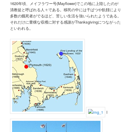
1620年頃、メイフラワー号(Mayflower)でこの地に上陸したのが
清教徒と呼ばれる人々である。移民の中には干ばつや飢饉により
多数の餓死者がでるほど、苦しい生活を強いられたようである。
それだけに豊穣な収穫に対する感謝がThanksgivingにつながった
といわれる。
I