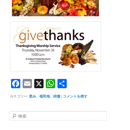
Facebook
Email
X
WhatsApp
共
有
カテゴリー:
恵み
、
植民地
、
詩篇
|
コメントを残す
検
索