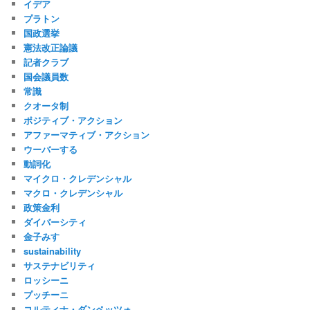
イデア
プラトン
国政選挙
憲法改正論議
記者クラブ
国会議員数
常識
クオータ制
ポジティブ・アクション
アファーマティブ・アクション
ウーバーする
動詞化
マイクロ・クレデンシャル
マクロ・クレデンシャル
政策金利
ダイバーシティ
金子みすゞ
sustainability
サステナビリティ
ロッシーニ
プッチーニ
コルティナ・ダンペッツォ