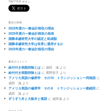
TWITTER ボタン
最近の投稿
2025年度の一般会計税収の理由
2025年度の一般会計税収の発表
国際卓越研究大学の認定と助成額
国際卓越研究大学は世界に通用するか
2025年度の一般会計税収の理由
最近のコメント
給付付き税額控除とは
に
成田 滋
より
給付付き税額控除とは
に
濱野容子
より
アメリカ英語の修辞学 その10 トランジッションー同格語
に
成田 滋
より
アメリカ英語の修辞学 その８ トランジッションー接続詞
に
成田 滋
より
ずうずう弁と大阪弁と落語
に
成田滋
より
アーカイブ