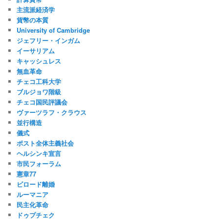
主流派経済学
貨幣の本質
University of Cambridge
ジェフリー・インガム
イーサリアム
キャッシュレス
無血革命
チェコ工科大学
ブルジョワ階級
チェコ国民評議会
ヴァーツラフ・クラウス
並行構造
儀式
ポスト全体主義社会
ヘルシンキ宣言
市民フォーラム
憲章77
ビロード離婚
ルーマニア
民主化革命
ドゥプチェク