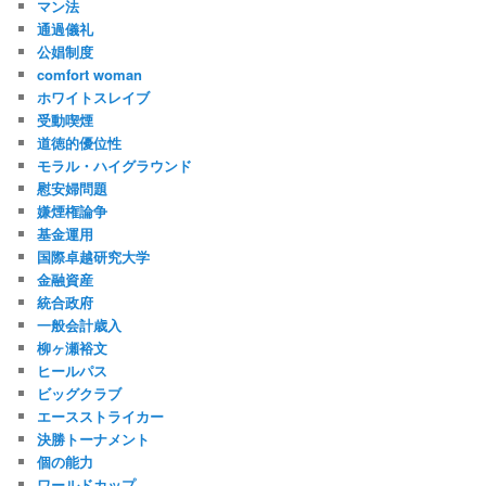
マン法
通過儀礼
公娼制度
comfort woman
ホワイトスレイブ
受動喫煙
道徳的優位性
モラル・ハイグラウンド
慰安婦問題
嫌煙権論争
基金運用
国際卓越研究大学
金融資産
統合政府
一般会計歳入
柳ヶ瀬裕文
ヒールパス
ビッグクラブ
エースストライカー
決勝トーナメント
個の能力
ワールドカップ