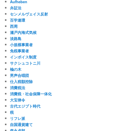
Aufheben
弁証法
センメルヴェイス反射
百学連環
西周
瀬戸内海式気候
淡路島
小規模事業者
免税事業者
インボイス制度
サクシュコトニ川
楡の木
男声合唱団
仕入税額控除
消費税法
消費税・社会保障一体化
大宝律令
古代エジプト時代
税
リフレ派
自国通貨建て
森永卓郎