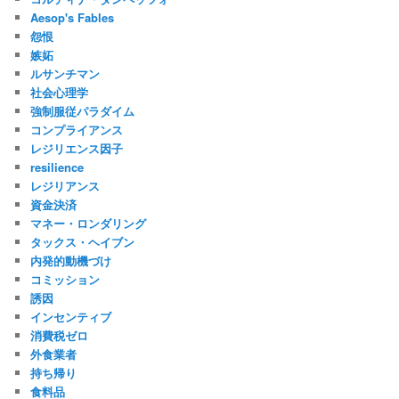
Aesop's Fables
怨恨
嫉妬
ルサンチマン
社会心理学
強制服従パラダイム
コンプライアンス
レジリエンス因子
resilience
レジリアンス
資金決済
マネー・ロンダリング
タックス・ヘイブン
内発的動機づけ
コミッション
誘因
インセンティブ
消費税ゼロ
外食業者
持ち帰り
食料品