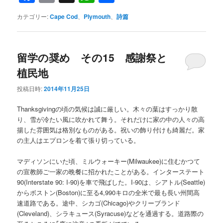
有
カテゴリー:
Cape Cod
、
Plymouth
、
詩篇
留学の奨め その15 感謝祭と
植民地
投稿日時:
2014年11月25日
Thanksgivingの頃の気候は誠に厳しい。木々の葉はすっかり散
り、雪が冷たい風に吹かれて舞う。それだけに家の中の人々の高
揚した雰囲気は格別なものがある。祝いの飾り付けも綺麗だ。家
の主人はエプロンを着て張り切っている。
マディソンにいた頃、ミルウォーキー(Milwaukee)に住むかつて
の宣教師ご一家の晩餐に招かれたことがある。インターステート
90(Interstate 90: I-90)を車で飛ばした。I-90は、シアトル(Seattle)
からボストン(Boston)に至る4,990キロの全米で最も長い州間高
速道路である。途中、シカゴ(Chicago)やクリーブランド
(Cleveland)、シラキュース(Syracuse)などを通過する。道路際の