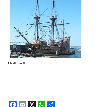
Mayflower II
Facebook
Email
X
WhatsApp
共