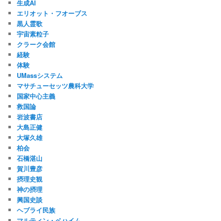
生成AI
エリオット・フオーブス
黒人霊歌
宇宙素粒子
クラーク会館
経験
体験
UMassシステム
マサチューセッツ農科大学
国家中心主義
救国論
岩波書店
大島正健
大塚久雄
柏会
石橋湛山
賀川豊彦
摂理史観
神の摂理
興国史談
ヘブライ民族
マルティン・ベハイム