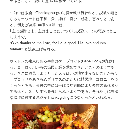
至るところに｢鹿に注意｣の看板がでている。
午前中は教会でThanksgivingの礼拝が執り行われる。説教の題と
なるキーワードは平和、愛、捧げ、喜び、感謝、恵みなどであ
る。例えば詩篇106章の1節では、
｢主に感謝せよ。主はまことにいつくしみ深い。その恵みはとこ
しえまで｣
“Give thanks to the Lord, for He is good. His love endures
forever.” と読み上げられる。
ボストンの南東にある半島はケープコッド(Cape Cod)と呼ばれ
る。ヨーロッパからの漁民が鱈を求めてきたところのようであ
る。そこに移民しようとした人々は、砂地で水がないことからケ
ープコッドをあきらめプリマスのあたりに植民地：コロニーをつ
くったとある。移民の中には干ばつや飢饉により多数の餓死者が
でるほど、苦しい生活を強いられたようである。それだけに豊穣
な収穫に対する感謝がThanksgivingにつながったといわれる。