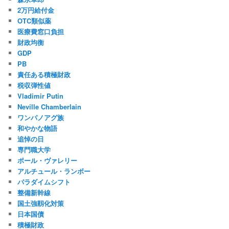
2万円給付金
OTC類似薬
医療費窓口負担
財政均衡
GDP
PB
責任ある積極財政
税収弾性値
Vladimir Putin
Neville Chamberlain
ワンパノアグ族
和やかな物語
追悼の日
専門職大学
ポール・ヴァレリー
アルチュール・ランボー
パラダイムシフト
整備新幹線
国土強靱化対策
日本国債
積極財政