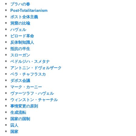
プラハの春
Post-Totalitarianism
ポスト全体主義
洞窟の比喩
ハヴェル
ビロード革命
反体制知識人
抵抗の半生
スローガン
ベドルジハ・スメタナ
アントニン・ドヴォルザーク
ベラ・チャフラスカ
ダボス会議
マーク・カーニー
ヴァーツラフ・ハヴェル
ウィンストン・チャーチル
事情変更の原則
生成流転
国家の国制
囚人
国家