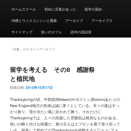
ュ
ー
ホームスクール
初めに言葉があった
留学の奨め
沖縄とウィスコンシンと囲碁
アーカイブ
アーカイブス
サイトマップ
笑いのカフェ
語学の談話室
「
詩篇
」カテゴリーアーカイブ
留学を考える その8 感謝祭
と植民地
投稿日時:
2015年10月17日
Thanksgivingの頃、中西部(Midwest)やボストン(Boston)あたりの
New England地方の気候は誠に寒々としている。木々の葉はすっ
かり散り、雪が冷たい風に吹かれて舞う。それだけに
Thanksgivingでは、人々の高揚した雰囲気は格別なものがある。
祝いの飾り付けも綺麗だ。家の主人はエプロンを着て張り切って
いる。留学して初めてのThanksgivingを経験すると｢ついにアメ