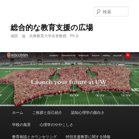
メ
サ
イ
ブ
検
ン
コ
索
コ
ン
総合的な教育支援の広場
ン
テ
成田 滋 兵庫教育大学名誉教授、Ph.D.
テ
ン
ン
ツ
ツ
へ
へ
移
移
動
動
メ
ホーム
ご挨拶と自己紹介
認知心理学の面白さ
イ
ン
学校の風景
心理学のややこしさ
メ
ニ
教育相談とカウンセリング
特別支援教育に関する情報