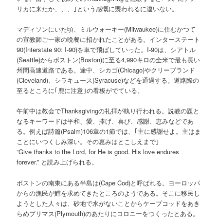
リカに来たか、、、｣という感慨に襲われるに違いない。
マディソンにいた頃、ミルウォーキー(Milwaukee)に住むかつて
の宣教師ご一家の晩餐に招かれたことがある。インターステート
90(Interstate 90: I-90)を車で飛ばしていった。I-90は、シアトル
(Seattle)からボストン(Boston)に至る4,990キロの全米で最も長い
州間高速道路である。途中、シカゴ(Chicago)やクリーブランド
(Cleveland)、シラキュース(Syracuse)などを通過する。道路際の
至るところに｢鹿に注意｣の看板がでている。
午前中は教会でThanksgivingの礼拝が執り行われる。説教の題と
なるキーワードは平和、愛、捧げ、喜び、感謝、恵みなどであ
る。例えば詩篇(Psalm)106章の1節では、｢主に感謝せよ。主はま
ことにいつくしみ深い。その恵みはとこしえまで｣
“Give thanks to the Lord, for He is good. His love endures
forever.” と読み上げられる。
ボストンの南東にある半島は(Cape Cod)と呼ばれる。ヨーロッパ
からの漁民が鱈を求めてきたところのようである。そこに移民し
ようとした人々は、砂地で水がないことからケープコッドをあき
らめプリマス(Plymouth)のあたりにコロニーをつくったとある。