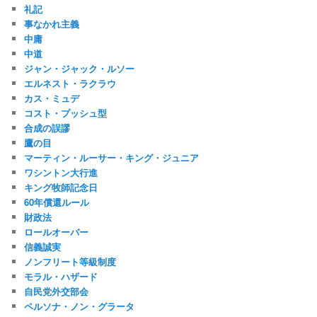
礼記
事なかれ主義
中庸
中道
ジャン・ジャック・ルソー
エルネスト・ラクラウ
カス・ミュデ
コスト・プッシュ型
合成の誤謬
鷹の目
マーティン・ルーサー・キング・ジュニア
ワシントン大行進
キング牧師記念日
60年償還ルール
財政法
ロールオーバー
信義誠実
ノンフリート等級制度
モラル・ハザード
自民党外交部会
ペルソナ・ノン・グラータ