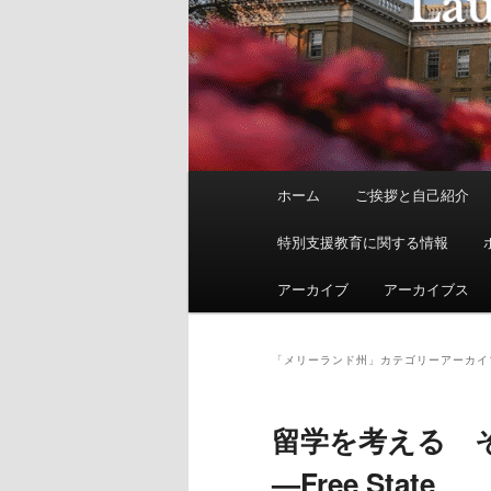
メ
ホーム
ご挨拶と自己紹介
イ
ン
特別支援教育に関する情報
メ
ニ
アーカイブ
アーカイブス
ュ
ー
「
メリーランド州
」カテゴリーアーカイ
留学を考える 
—Free State