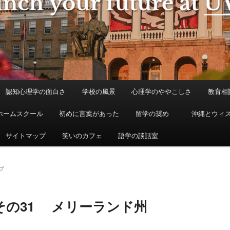
認知心理学の面白さ
学校の風景
心理学のややこしさ
教育相
ホームスクール
初めに言葉があった
留学の奨め
沖縄とウィ
サイトマップ
笑いのカフェ
語学の談話室
ブ
その31 メリーランド州