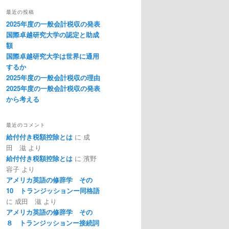
最近の投稿
2025年度の一般会計税収の発表
国際卓越研究大学の認定と助成
額
国際卓越研究大学は世界に通用
するか
2025年度の一般会計税収の理由
2025年度の一般会計税収の発表
から考える
最近のコメント
給付付き税額控除とは
に
成
田 滋
より
給付付き税額控除とは
に
濱野
容子
より
アメリカ英語の修辞学 その
10 トランジッションー同格語
に
成田 滋
より
アメリカ英語の修辞学 その
８ トランジッションー接続詞