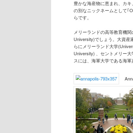
豊かな海産物に恵まれ、カキ、
の別なニックネームとして｢Oy
らです。
メリーランドの高等教育機関の雄
University)でしょう。大
らにメリーランド大学(University
University) 、セントメリー大学(
スには、海軍大学である海軍兵学校(
Annap