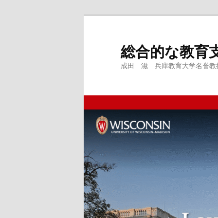
メ
サ
イ
ブ
ン
コ
総合的な教育
コ
ン
成田 滋 兵庫教育大学名誉教授、
ン
テ
テ
ン
ン
ツ
ツ
へ
へ
移
移
動
動