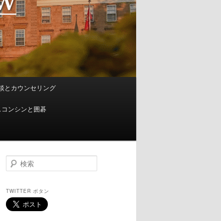
談とカウンセリング
スコンシンと囲碁
検
索
TWITTER ボタン