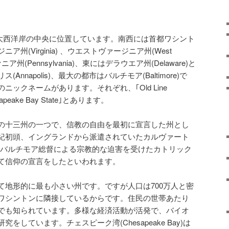
d)は大西洋岸の中央に位置しています。南西には首都ワシント
ァージニア州(Virginia) 、ウエストヴァージニア州(West
ニア州(Pennsylvania)、東にはデラウエア州(Delaware)と
nnapolis)、最大の都市はバルチモア(Baltimore)で
ックネームがあります。それぞれ、｢Old Line
esapeake Bay State｣とあります。
の十三州の一つで、信教の自由を最初に宣言した州とし
紀初頭、イングランドから派遣されていたカルヴァート
という初代のバルチモア総督による宗教的な迫害を受けたカトリック
て信仰の宣言をしたといわれます。
て地形的に最も小さい州です。ですが人口は700万人と密
ワシントンに隣接しているからです。住民の世帯あたり
でも知られています。多様な経済活動が活発で、バイオ
しています。チェスピーク湾(Chesapeake Bay)は