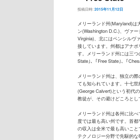
投稿日時:
2015年11月12日
メリーランド州(Marylan
ン(Washington D.C.)、ヴ
Virginia)、北にはペンシルヴァ
接しています。州都はアナポリス(A
す。メリーランド州には三つのニ
State｣、｢Free State｣、｢Ch
メリーランド州は、独立の際
ても知られています。十七世
(George Calvert)
教徒が、その避けどころとし
メリーランド州は各州に比べ
度では最も高い州です。首都
の収入は全米で最も高いこと
テクノロジー分野で先駆的な研究を