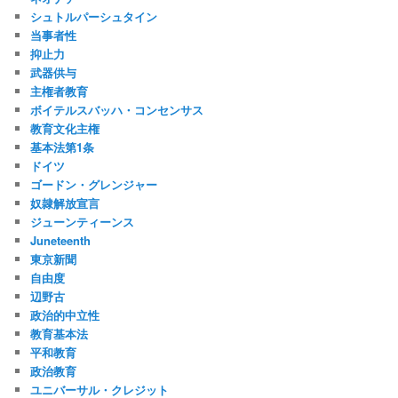
シュトルパーシュタイン
当事者性
抑止力
武器供与
主権者教育
ボイテルスバッハ・コンセンサス
教育文化主権
基本法第1条
ドイツ
ゴードン・グレンジャー
奴隷解放宣言
ジューンティーンス
Juneteenth
東京新聞
自由度
辺野古
政治的中立性
教育基本法
平和教育
政治教育
ユニバーサル・クレジット