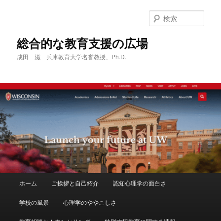
メ
サ
イ
ブ
検
ン
コ
索
コ
ン
総合的な教育支援の広場
ン
テ
成田 滋 兵庫教育大学名誉教授、Ph.D.
テ
ン
ン
ツ
ツ
へ
へ
移
移
動
動
メ
ホーム
ご挨拶と自己紹介
認知心理学の面白さ
イ
ン
学校の風景
心理学のややこしさ
メ
ニ