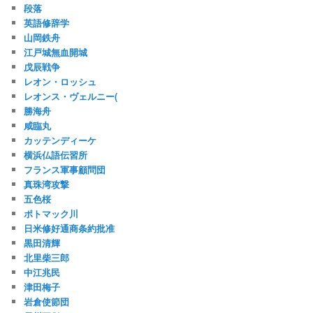
段落
英語修辞学
山岡鉄舟
江戸城無血開城
戊辰戦争
レオン・ロッシュ
レオンス・ヴェルニー(
勝海舟
咸臨丸
カッテンディーケ
横浜仏語伝習所
フランス軍事顧問団
真珠湾攻撃
五色桜
ポトマック川
日米修好通商条約批准
黒田清輝
北里柴三郎
中江兆民
津田梅子
岩倉使節団