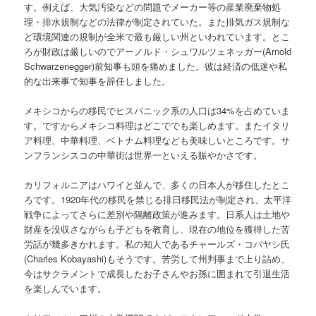
す。例えば、大気汚染などの問題でメーカー等の産業廃棄物処
理・排水規制などの法律が制定されていた。また排気ガス規制な
ど環境関連の規制が全米で最も厳しい州といわれています。とこ
ろが財政は厳しいのでアーノルド・シュワルツェネッガー(Arnold
Schwarzenegger)前知事も頭を痛めました。彼は経済の低迷や私
的な出来事で知事を辞任しました。
メキシコからの移民でヒスパニック系の人口は34%を占めていま
す。ですからメキシコ料理はどこででも楽しめます。またイタリ
ア料理、中華料理、ベトナム料理なども美味しいところです。サ
ンフランシスコの中華街は世界一といえる賑やかさです。
カリフォルニアはハワイと並んで、多くの日本人が移住したとこ
ろです。1920年代の移民を禁じる排日移民法が制定され、太平洋
戦争によってさらに差別や隔離政策が進みます。日系人は土地や
財産を没収さながらも子どもを教育し、現在の地位を獲得した苦
労話が幾多きかれます。私の知人であるチャールズ・コバヤシ氏
(Charles Kobayashi)もそうです。苦労して州判事まで上り詰め、
今はサクラメントで成長したお子さんやお孫に囲まれて引退生活
を楽しんでいます。