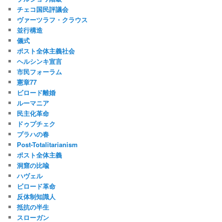
チェコ国民評議会
ヴァーツラフ・クラウス
並行構造
儀式
ポスト全体主義社会
ヘルシンキ宣言
市民フォーラム
憲章77
ビロード離婚
ルーマニア
民主化革命
ドゥプチェク
プラハの春
Post-Totalitarianism
ポスト全体主義
洞窟の比喩
ハヴェル
ビロード革命
反体制知識人
抵抗の半生
スローガン