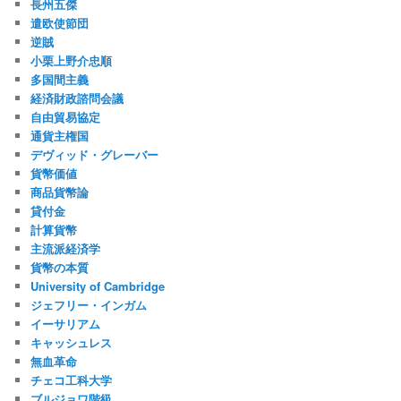
長州五傑
遣欧使節団
逆賊
小栗上野介忠順
多国間主義
経済財政諮問会議
自由貿易協定
通貨主権国
デヴィッド・グレーバー
貨幣価値
商品貨幣論
貸付金
計算貨幣
主流派経済学
貨幣の本質
University of Cambridge
ジェフリー・インガム
イーサリアム
キャッシュレス
無血革命
チェコ工科大学
ブルジョワ階級