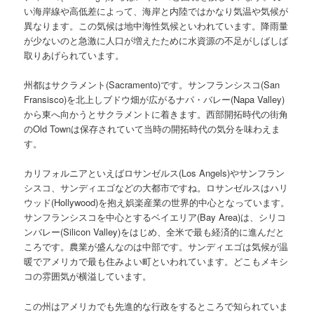
い海岸線や高低差によって、海岸と内陸ではかなり気温や気候が
異なります。この気候は地中海性気候といわれています。降雨量
が少ないのと急激に人口が増えたために水資源の不足がしばしば
取りあげられています。
州都はサクラメント(Sacramento)です。サンフランシスコ(San
Fransisco)を北上しブドウ畑が広がるナパ・バレー(Napa Valley)
から東へ向かうとサクラメントに着きます。西部開拓時代の街角
のOld Townは保存されていて当時の開拓時代の気分を味わえま
す。
カリフォルニアといえばロサンゼルス(Los Angels)やサンフラン
シスコ、サンディエゴなどの大都市ですね。ロサンゼルスはハリ
ウッド(Hollywood)を抱え娯楽産業の世界的中心となっています。
サンフランシスコを中心とするベイエリア(Bay Area)は、シリコ
ンバレー(Silicon Valley)をはじめ、全米で最も経済的に進んだと
ころです。農業が盛んなのは中部です。サンディエゴは気候が温
暖でアメリカで最も住みよい町といわれています。どこもメキシ
コの雰囲気が横溢しています。
この州はアメリカでも先進的な行政をするところで知られていま