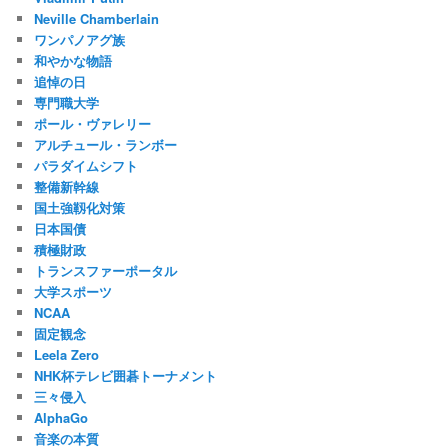
Neville Chamberlain
ワンパノアグ族
和やかな物語
追悼の日
専門職大学
ポール・ヴァレリー
アルチュール・ランボー
パラダイムシフト
整備新幹線
国土強靱化対策
日本国債
積極財政
トランスファーポータル
大学スポーツ
NCAA
固定観念
Leela Zero
NHK杯テレビ囲碁トーナメント
三々侵入
AlphaGo
音楽の本質