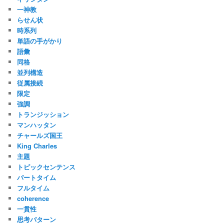
一神教
らせん状
時系列
単語の手がかり
語彙
同格
並列構造
従属接続
限定
強調
トランジッション
マンハッタン
チャールズ国王
King Charles
主題
トピックセンテンス
パートタイム
フルタイム
coherence
一貫性
思考パターン