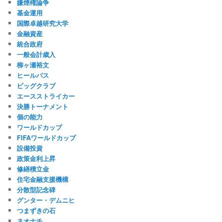
嫌煙権論争
基金運用
国際卓越研究大学
金融資産
統合政府
一般会計歳入
柳ヶ瀬裕文
ヒールパス
ビッグクラブ
エースストライカー
決勝トーナメント
個の能力
ワールドカップ
FIFAワールドカップ
設備投資
政策金利上昇
修繕積立金
住宅金融支援機構
分散型記念碑
グンター・デムニヒ
つまずきの石
ネオナチ