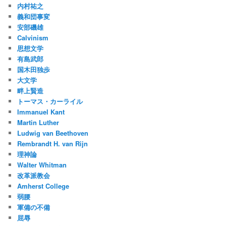
内村祐之
義和団事変
安部磯雄
Calvinism
思想文学
有島武郎
国木田独歩
大文学
畔上賢造
トーマス・カーライル
Immanuel Kant
Martin Luther
Ludwig van Beethoven
Rembrandt H. van Rijn
理神論
Walter Whitman
改革派教会
Amherst College
弱腰
軍備の不備
屈辱