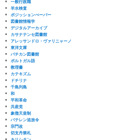
一般行政職
羊水検査
ポジッションぺーパー
図書館情報学
デジタルアーカイブ
カサナテンセ図書館
アレッサンドロ・ヴァリニャーノ
東洋文庫
バチカン図書館
ポルトガル語
教理書
カテキズム
ドチリナ
千島列島
和
平和革命
共産党
象徴天皇制
バテレン追放令
宗門改
切支丹禁札
キリシタン