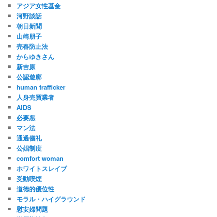
アジア女性基金
河野談話
朝日新聞
山崎朋子
売春防止法
からゆきさん
新吉原
公認遊廓
human trafficker
人身売買業者
AIDS
必要悪
マン法
通過儀礼
公娼制度
comfort woman
ホワイトスレイブ
受動喫煙
道徳的優位性
モラル・ハイグラウンド
慰安婦問題