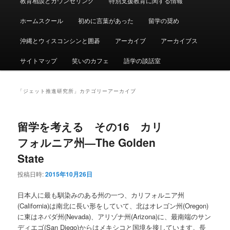
教育相談とカウンセリング
特別支援教育に関する情報
ュ
ー
ホームスクール
初めに言葉があった
留学の奨め
沖縄とウィスコンシンと囲碁
アーカイブ
アーカイブス
サイトマップ
笑いのカフェ
語学の談話室
「
ジェット推進研究所
」カテゴリーアーカイブ
留学を考える その16 カリ
フォルニア州—The Golden
State
投稿日時:
2015年10月26日
日本人に最も馴染みのある州の一つ、カリフォルニア州
(California)は南北に長い形をしていて、北はオレゴン州(Oregon)
に東はネバダ州(Nevada)、アリゾナ州(Arizona)に、最南端のサン
ディエゴ(San Diego)からはメキシコと国境を接しています。長