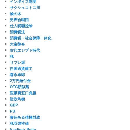
インボイス制度
サクシュコトニ川
楡の木
男声合唱団
仕入税額控除
消費税法
消費税・社会保障一体化
大宝律令
古代エジプト時代
税
リフレ派
自国通貨建て
森永卓郎
2万円給付金
OTC類似薬
医療費窓口負担
財政均衡
GDP
PB
責任ある積極財政
税収弾性値
Vladimir Putin