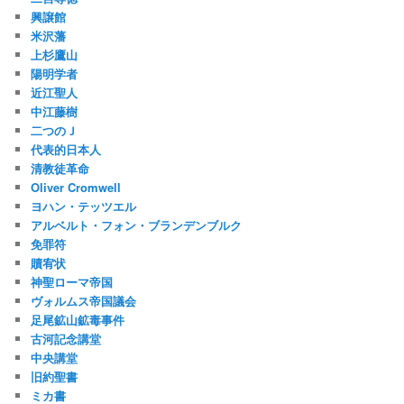
興譲館
米沢藩
上杉鷹山
陽明学者
近江聖人
中江藤樹
二つのＪ
代表的日本人
清教徒革命
Oliver Cromwell
ヨハン・テッツエル
アルベルト・フォン・ブランデンブルク
免罪符
贖宥状
神聖ローマ帝国
ヴォルムス帝国議会
足尾鉱山鉱毒事件
古河記念講堂
中央講堂
旧約聖書
ミカ書