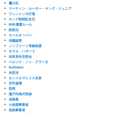
鷹の目
マーティン・ルーサー・キング・ジュニア
ワシントン大行進
キング牧師記念日
60年償還ルール
財政法
ロールオーバー
信義誠実
ノンフリート等級制度
モラル・ハザード
自民党外交部会
ペルソナ・ノン・グラータ
Aufheben
弁証法
センメルヴェイス反射
百学連環
西周
瀬戸内海式気候
淡路島
小規模事業者
免税事業者