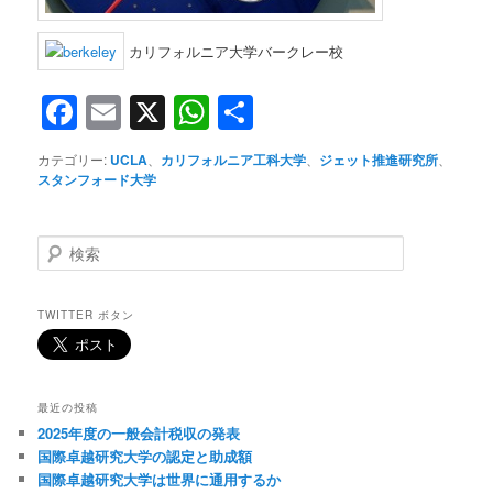
カリフォルニア大学バークレー校
Facebook
Email
X
WhatsApp
共
有
カテゴリー:
UCLA
、
カリフォルニア工科大学
、
ジェット推進研究所
、
スタンフォード大学
検
索
TWITTER ボタン
最近の投稿
2025年度の一般会計税収の発表
国際卓越研究大学の認定と助成額
国際卓越研究大学は世界に通用するか