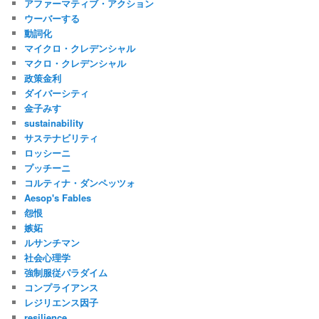
アファーマティブ・アクション
ウーバーする
動詞化
マイクロ・クレデンシャル
マクロ・クレデンシャル
政策金利
ダイバーシティ
金子みすゞ
sustainability
サステナビリティ
ロッシーニ
プッチーニ
コルティナ・ダンペッツォ
Aesop's Fables
怨恨
嫉妬
ルサンチマン
社会心理学
強制服従パラダイム
コンプライアンス
レジリエンス因子
resilience