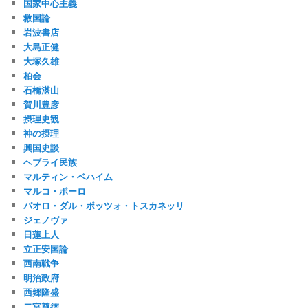
国家中心主義
救国論
岩波書店
大島正健
大塚久雄
柏会
石橋湛山
賀川豊彦
摂理史観
神の摂理
興国史談
ヘブライ民族
マルティン・ベハイム
マルコ・ポーロ
パオロ・ダル・ポッツォ・トスカネッリ
ジェノヴァ
日蓮上人
立正安国論
西南戦争
明治政府
西郷隆盛
二宮尊徳