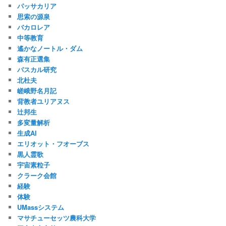
パッサカリア
思索の源泉
バカロレア
中等教育
遙かなノートル・ダム
森有正選集
パスカル研究
北杜夫
嵯峨野名月記
背教者ユリアヌス
辻邦生
多変量解析
生成AI
エリオット・フオーブス
黒人霊歌
宇宙素粒子
クラーク会館
経験
体験
UMassシステム
マサチューセッツ農科大学