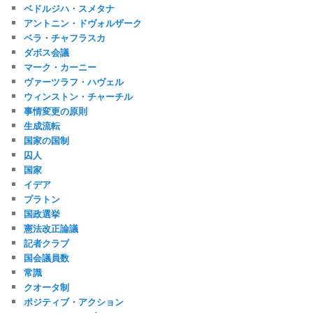
ベドルジハ・スメタナ
アントニン・ドヴォルザーク
ベラ・チャフラスカ
ダボス会議
マーク・カーニー
ヴァーツラフ・ハヴェル
ウィンストン・チャーチル
事情変更の原則
生成流転
国家の国制
囚人
国家
イデア
プラトン
国政選挙
憲法改正論議
記者クラブ
国会議員数
常識
クオータ制
ポジティブ・アクション