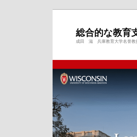
メ
サ
イ
ブ
ン
コ
総合的な教育
コ
ン
成田 滋 兵庫教育大学名誉教授、
ン
テ
テ
ン
ン
ツ
ツ
へ
へ
移
移
動
動