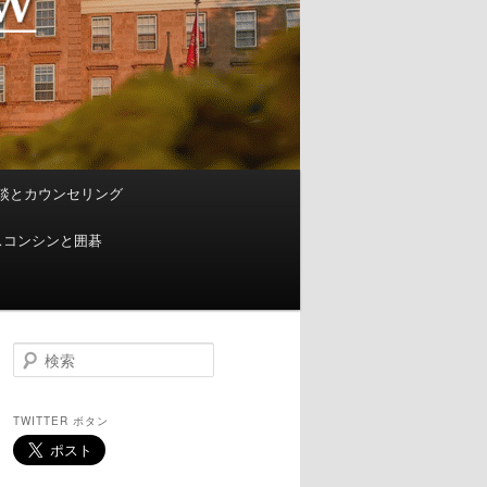
談とカウンセリング
スコンシンと囲碁
検
索
TWITTER ボタン