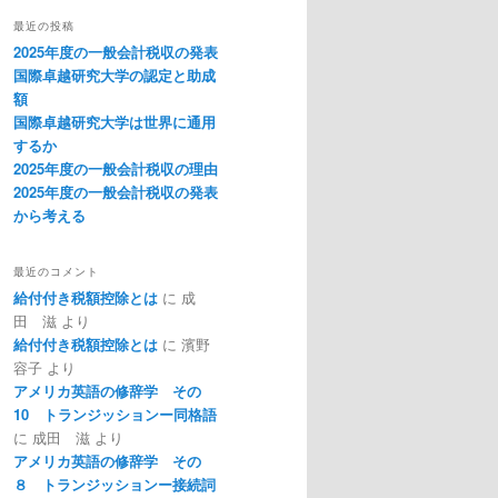
最近の投稿
2025年度の一般会計税収の発表
国際卓越研究大学の認定と助成
額
国際卓越研究大学は世界に通用
するか
2025年度の一般会計税収の理由
2025年度の一般会計税収の発表
から考える
最近のコメント
給付付き税額控除とは
に
成
田 滋
より
給付付き税額控除とは
に
濱野
容子
より
アメリカ英語の修辞学 その
10 トランジッションー同格語
に
成田 滋
より
アメリカ英語の修辞学 その
８ トランジッションー接続詞