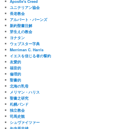
Apostle's Creed
ユニテリアン協会
長老教会
アルバート・バーンズ
新約聖書注解
芽生えの教会
ヨナタン
ウェブスター字典
Merriman C. Harris
イエスを信じる者の誓約
友愛的
福音的
倫理的
聖書的
北海の乳母
メリマン・ハリス
聖書之研究
札幌バンド
独立教会
司馬史観
シュヴァイツァー
矢内原忠雄