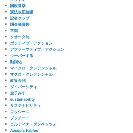
国政選挙
憲法改正論議
記者クラブ
国会議員数
常識
クオータ制
ポジティブ・アクション
アファーマティブ・アクション
ウーバーする
動詞化
マイクロ・クレデンシャル
マクロ・クレデンシャル
政策金利
ダイバーシティ
金子みすゞ
sustainability
サステナビリティ
ロッシーニ
プッチーニ
コルティナ・ダンペッツォ
Aesop's Fables