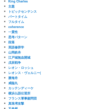
King Charles
主題
トピックセンテンス
パートタイム
フルタイム
coherence
一貫性
思考パターン
段落
英語修辞学
山岡鉄舟
江戸城無血開城
戊辰戦争
レオン・ロッシュ
レオンス・ヴェルニー(
勝海舟
咸臨丸
カッテンディーケ
横浜仏語伝習所
フランス軍事顧問団
真珠湾攻撃
五色桜