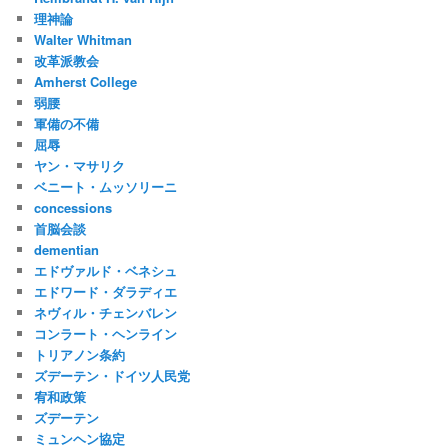
理神論
Walter Whitman
改革派教会
Amherst College
弱腰
軍備の不備
屈辱
ヤン・マサリク
ベニート・ムッソリーニ
concessions
首脳会談
dementian
エドヴァルド・ベネシュ
エドワード・ダラディエ
ネヴィル・チェンバレン
コンラート・ヘンライン
トリアノン条約
ズデーテン・ドイツ人民党
宥和政策
ズデーテン
ミュンヘン協定