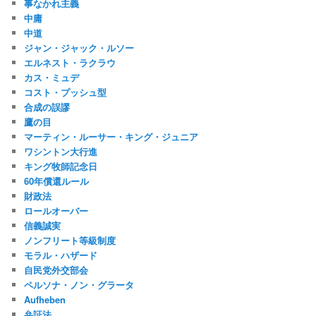
事なかれ主義
中庸
中道
ジャン・ジャック・ルソー
エルネスト・ラクラウ
カス・ミュデ
コスト・プッシュ型
合成の誤謬
鷹の目
マーティン・ルーサー・キング・ジュニア
ワシントン大行進
キング牧師記念日
60年償還ルール
財政法
ロールオーバー
信義誠実
ノンフリート等級制度
モラル・ハザード
自民党外交部会
ペルソナ・ノン・グラータ
Aufheben
弁証法