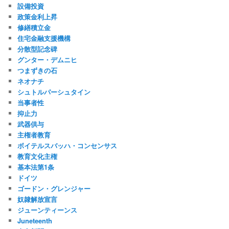
設備投資
政策金利上昇
修繕積立金
住宅金融支援機構
分散型記念碑
グンター・デムニヒ
つまずきの石
ネオナチ
シュトルパーシュタイン
当事者性
抑止力
武器供与
主権者教育
ボイテルスバッハ・コンセンサス
教育文化主権
基本法第1条
ドイツ
ゴードン・グレンジャー
奴隷解放宣言
ジューンティーンス
Juneteenth