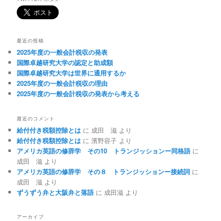
最近の投稿
2025年度の一般会計税収の発表
国際卓越研究大学の認定と助成額
国際卓越研究大学は世界に通用するか
2025年度の一般会計税収の理由
2025年度の一般会計税収の発表から考える
最近のコメント
給付付き税額控除とは
に
成田 滋
より
給付付き税額控除とは
に
濱野容子
より
アメリカ英語の修辞学 その10 トランジッションー同格語
に
成田 滋
より
アメリカ英語の修辞学 その８ トランジッションー接続詞
に
成田 滋
より
ずうずう弁と大阪弁と落語
に
成田滋
より
アーカイブ