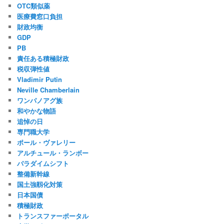
OTC類似薬
医療費窓口負担
財政均衡
GDP
PB
責任ある積極財政
税収弾性値
Vladimir Putin
Neville Chamberlain
ワンパノアグ族
和やかな物語
追悼の日
専門職大学
ポール・ヴァレリー
アルチュール・ランボー
パラダイムシフト
整備新幹線
国土強靱化対策
日本国債
積極財政
トランスファーポータル