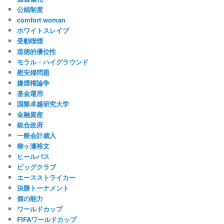
公娼制度
comfort woman
ホワイトスレイブ
受動喫煙
道徳的優位性
モラル・ハイグラウンド
慰安婦問題
嫌煙権論争
基金運用
国際卓越研究大学
金融資産
統合政府
一般会計歳入
柳ヶ瀬裕文
ヒールパス
ビッグクラブ
エースストライカー
決勝トーナメント
個の能力
ワールドカップ
FIFAワールドカップ