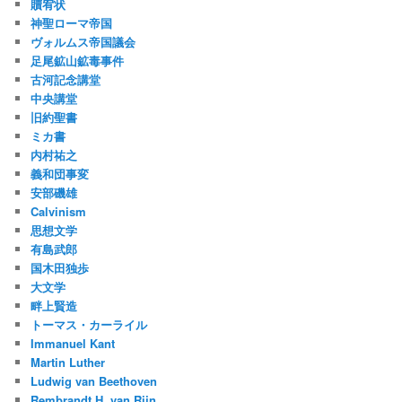
贖宥状
神聖ローマ帝国
ヴォルムス帝国議会
足尾鉱山鉱毒事件
古河記念講堂
中央講堂
旧約聖書
ミカ書
内村祐之
義和団事変
安部磯雄
Calvinism
思想文学
有島武郎
国木田独歩
大文学
畔上賢造
トーマス・カーライル
Immanuel Kant
Martin Luther
Ludwig van Beethoven
Rembrandt H. van Rijn