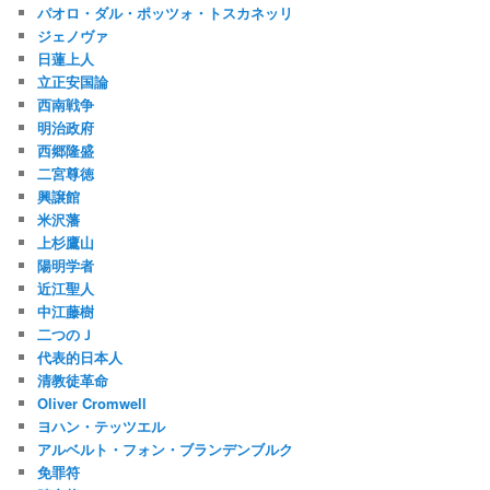
パオロ・ダル・ポッツォ・トスカネッリ
ジェノヴァ
日蓮上人
立正安国論
西南戦争
明治政府
西郷隆盛
二宮尊徳
興譲館
米沢藩
上杉鷹山
陽明学者
近江聖人
中江藤樹
二つのＪ
代表的日本人
清教徒革命
Oliver Cromwell
ヨハン・テッツエル
アルベルト・フォン・ブランデンブルク
免罪符