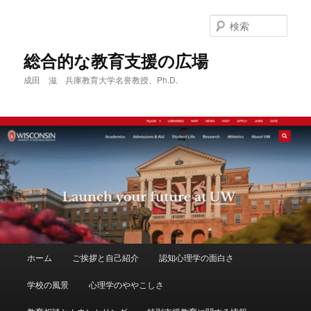
メ
サ
イ
ブ
検
ン
コ
索
コ
ン
総合的な教育支援の広場
ン
テ
成田 滋 兵庫教育大学名誉教授、Ph.D.
テ
ン
ン
ツ
ツ
へ
へ
移
移
動
動
メ
ホーム
ご挨拶と自己紹介
認知心理学の面白さ
イ
ン
学校の風景
心理学のややこしさ
メ
ニ