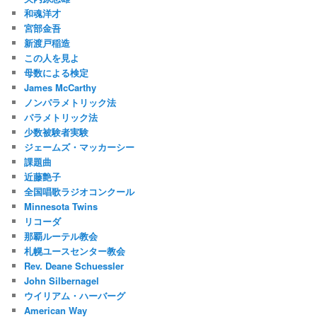
和魂洋才
宮部金吾
新渡戸稲造
この人を見よ
母数による検定
James McCarthy
ノンパラメトリック法
パラメトリック法
少数被験者実験
ジェームズ・マッカーシー
課題曲
近藤艶子
全国唱歌ラジオコンクール
Minnesota Twins
リコーダ
那覇ルーテル教会
札幌ユースセンター教会
Rev. Deane Schuessler
John Silbernagel
ウイリアム・ハーバーグ
American Way