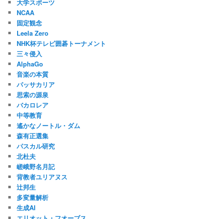
大学スポーツ
NCAA
固定観念
Leela Zero
NHK杯テレビ囲碁トーナメント
三々侵入
AlphaGo
音楽の本質
パッサカリア
思索の源泉
バカロレア
中等教育
遙かなノートル・ダム
森有正選集
パスカル研究
北杜夫
嵯峨野名月記
背教者ユリアヌス
辻邦生
多変量解析
生成AI
エリオット・フオーブス