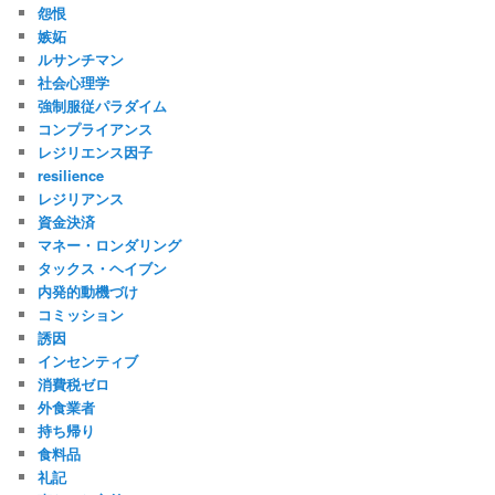
怨恨
嫉妬
ルサンチマン
社会心理学
強制服従パラダイム
コンプライアンス
レジリエンス因子
resilience
レジリアンス
資金決済
マネー・ロンダリング
タックス・ヘイブン
内発的動機づけ
コミッション
誘因
インセンティブ
消費税ゼロ
外食業者
持ち帰り
食料品
礼記