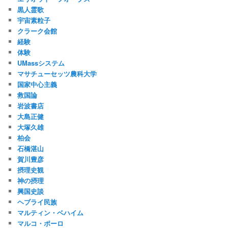
黒人霊歌
宇宙素粒子
クラーク会館
経験
体験
UMassシステム
マサチューセッツ農科大学
国家中心主義
救国論
岩波書店
大島正健
大塚久雄
柏会
石橋湛山
賀川豊彦
摂理史観
神の摂理
興国史談
ヘブライ民族
マルティン・ベハイム
マルコ・ポーロ