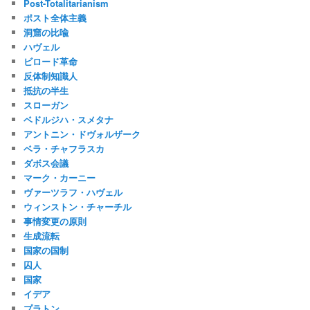
Post-Totalitarianism
ポスト全体主義
洞窟の比喩
ハヴェル
ビロード革命
反体制知識人
抵抗の半生
スローガン
ベドルジハ・スメタナ
アントニン・ドヴォルザーク
ベラ・チャフラスカ
ダボス会議
マーク・カーニー
ヴァーツラフ・ハヴェル
ウィンストン・チャーチル
事情変更の原則
生成流転
国家の国制
囚人
国家
イデア
プラトン