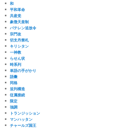
和
平和革命
共産党
象徴天皇制
バテレン追放令
宗門改
切支丹禁札
キリシタン
一神教
らせん状
時系列
単語の手がかり
語彙
同格
並列構造
従属接続
限定
強調
トランジッション
マンハッタン
チャールズ国王