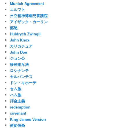
Munich Agreement
エルフト
州立精神薄弱児養護院
アイザック・カーリン
郷愁
Huldrych Zwingli
John Knox
カリカチュア
John Doe
ジョン公
移民排斥法
ロシナンテ
セルバンテス
ドン・キホーテ
セム族
ハム族
拝金主義
redemption
covenant
King James Version
使徒信条