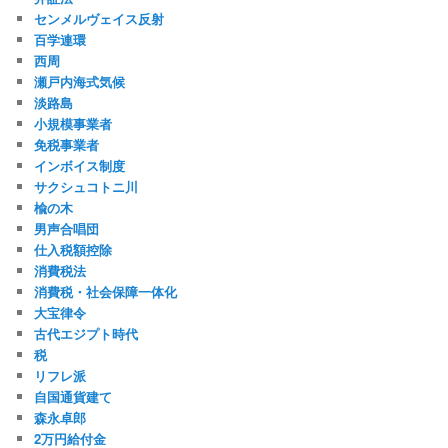
センメルヴェイス反射
百学連環
西周
瀬戸内海式気候
淡路島
小規模事業者
免税事業者
インボイス制度
サクシュコトニ川
楡の木
男声合唱団
仕入税額控除
消費税法
消費税・社会保障一体化
大宝律令
古代エジプト時代
税
リフレ派
自国通貨建て
森永卓郎
2万円給付金