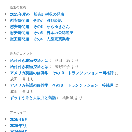
最近の投稿
2025年度の一般会計税収の発表
慰安婦問題 その7 河野談話
慰安婦問題 その6 からゆきさん
慰安婦問題 その5 日本の公認遊廓
慰安婦問題 その4 人身売買業者
最近のコメント
給付付き税額控除とは
に
成田 滋
より
給付付き税額控除とは
に
濱野容子
より
アメリカ英語の修辞学 その10 トランジッションー同格語
に
成田 滋
より
アメリカ英語の修辞学 その８ トランジッションー接続詞
に
成田 滋
より
ずうずう弁と大阪弁と落語
に
成田滋
より
アーカイブ
2026年8月
2026年7月
2026年6月