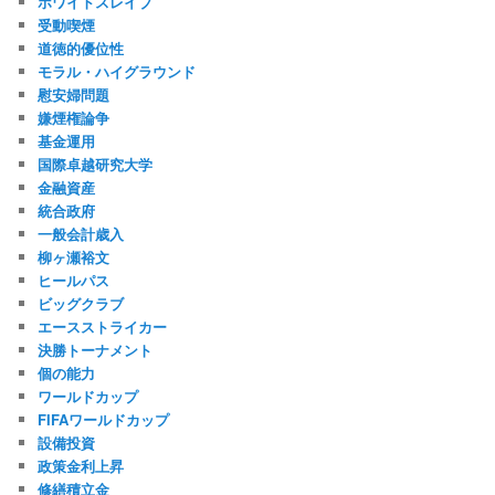
ホワイトスレイブ
受動喫煙
道徳的優位性
モラル・ハイグラウンド
慰安婦問題
嫌煙権論争
基金運用
国際卓越研究大学
金融資産
統合政府
一般会計歳入
柳ヶ瀬裕文
ヒールパス
ビッグクラブ
エースストライカー
決勝トーナメント
個の能力
ワールドカップ
FIFAワールドカップ
設備投資
政策金利上昇
修繕積立金