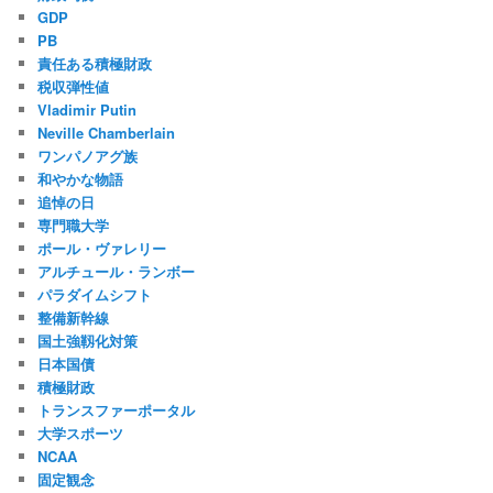
GDP
PB
責任ある積極財政
税収弾性値
Vladimir Putin
Neville Chamberlain
ワンパノアグ族
和やかな物語
追悼の日
専門職大学
ポール・ヴァレリー
アルチュール・ランボー
パラダイムシフト
整備新幹線
国土強靱化対策
日本国債
積極財政
トランスファーポータル
大学スポーツ
NCAA
固定観念