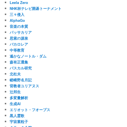
Leela Zero
NHK杯テレビ囲碁トーナメント
三々侵入
AlphaGo
音楽の本質
パッサカリア
思索の源泉
バカロレア
中等教育
遙かなノートル・ダム
森有正選集
パスカル研究
北杜夫
嵯峨野名月記
背教者ユリアヌス
辻邦生
多変量解析
生成AI
エリオット・フオーブス
黒人霊歌
宇宙素粒子