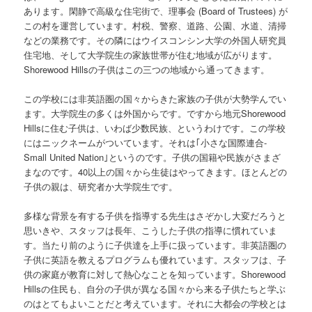
あります。閑静で高級な住宅街で、理事会 (Board of Trustees) が
この村を運営しています。村税、警察、道路、公園、水道、清掃
などの業務です。その隣にはウイスコンシン大学の外国人研究員
住宅地、そして大学院生の家族世帯が住む地域が広がります。
Shorewood Hillsの子供はこの三つの地域から通ってきます。
この学校には非英語圏の国々からきた家族の子供が大勢学んでい
ます。大学院生の多くは外国からです。ですから地元Shorewood
Hillsに住む子供は、いわば少数民族、というわけです。この学校
にはニックネームがついています。それは｢小さな国際連合-
Small United Nation｣というのです。子供の国籍や民族がさまざ
まなのです。40以上の国々から生徒はやってきます。ほとんどの
子供の親は、研究者か大学院生です。
多様な背景を有する子供を指導する先生はさぞかし大変だろうと
思いきや、スタッフは長年、こうした子供の指導に慣れていま
す。当たり前のように子供達を上手に扱っています。非英語圏の
子供に英語を教えるプログラムも優れています。スタッフは、子
供の家庭が教育に対して熱心なことを知っています。Shorewood
Hillsの住民も、自分の子供が異なる国々から来る子供たちと学ぶ
のはとてもよいことだと考えています。それに大都会の学校とは