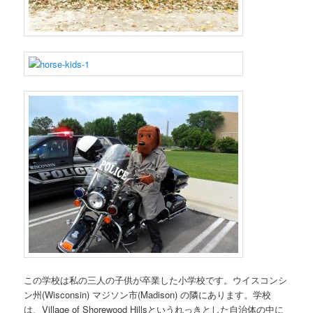
この学校は私の三人の子供が卒業した小学校です。ウイスコンシ
ン州(Wisconsin) マジソン市(Madison) の隣にあります。学校
は、Village of Shorewood Hillsというれっきとした自治体の中に