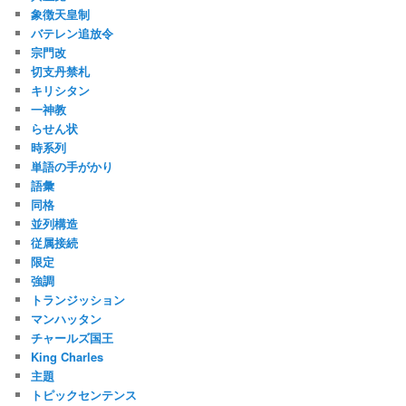
象徴天皇制
バテレン追放令
宗門改
切支丹禁札
キリシタン
一神教
らせん状
時系列
単語の手がかり
語彙
同格
並列構造
従属接続
限定
強調
トランジッション
マンハッタン
チャールズ国王
King Charles
主題
トピックセンテンス