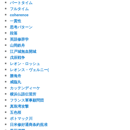
パートタイム
フルタイム
coherence
一貫性
思考パターン
段落
英語修辞学
山岡鉄舟
江戸城無血開城
戊辰戦争
レオン・ロッシュ
レオンス・ヴェルニー(
勝海舟
咸臨丸
カッテンディーケ
横浜仏語伝習所
フランス軍事顧問団
真珠湾攻撃
五色桜
ポトマック川
日米修好通商条約批准