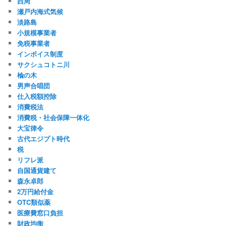
西周
瀬戸内海式気候
淡路島
小規模事業者
免税事業者
インボイス制度
サクシュコトニ川
楡の木
男声合唱団
仕入税額控除
消費税法
消費税・社会保障一体化
大宝律令
古代エジプト時代
税
リフレ派
自国通貨建て
森永卓郎
2万円給付金
OTC類似薬
医療費窓口負担
財政均衡