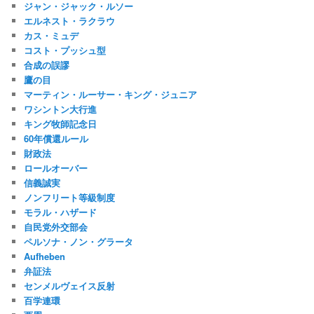
ジャン・ジャック・ルソー
エルネスト・ラクラウ
カス・ミュデ
コスト・プッシュ型
合成の誤謬
鷹の目
マーティン・ルーサー・キング・ジュニア
ワシントン大行進
キング牧師記念日
60年償還ルール
財政法
ロールオーバー
信義誠実
ノンフリート等級制度
モラル・ハザード
自民党外交部会
ペルソナ・ノン・グラータ
Aufheben
弁証法
センメルヴェイス反射
百学連環