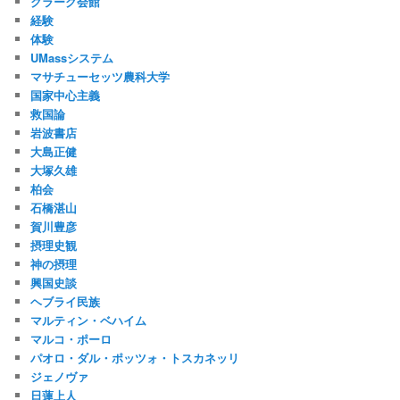
クラーク会館
経験
体験
UMassシステム
マサチューセッツ農科大学
国家中心主義
救国論
岩波書店
大島正健
大塚久雄
柏会
石橋湛山
賀川豊彦
摂理史観
神の摂理
興国史談
ヘブライ民族
マルティン・ベハイム
マルコ・ポーロ
パオロ・ダル・ポッツォ・トスカネッリ
ジェノヴァ
日蓮上人