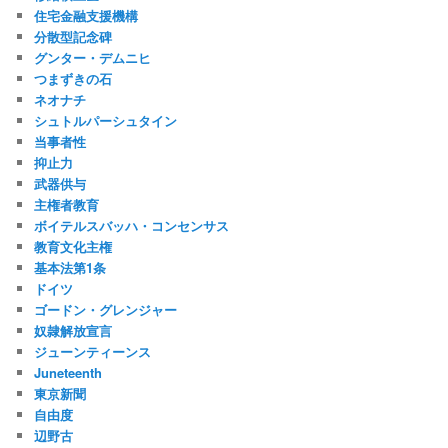
住宅金融支援機構
分散型記念碑
グンター・デムニヒ
つまずきの石
ネオナチ
シュトルパーシュタイン
当事者性
抑止力
武器供与
主権者教育
ボイテルスバッハ・コンセンサス
教育文化主権
基本法第1条
ドイツ
ゴードン・グレンジャー
奴隷解放宣言
ジューンティーンス
Juneteenth
東京新聞
自由度
辺野古