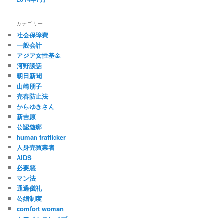
カテゴリー
社会保障費
一般会計
アジア女性基金
河野談話
朝日新聞
山崎朋子
売春防止法
からゆきさん
新吉原
公認遊廓
human trafficker
人身売買業者
AIDS
必要悪
マン法
通過儀礼
公娼制度
comfort woman