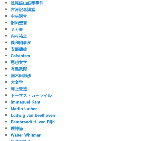
足尾鉱山鉱毒事件
古河記念講堂
中央講堂
旧約聖書
ミカ書
内村祐之
義和団事変
安部磯雄
Calvinism
思想文学
有島武郎
国木田独歩
大文学
畔上賢造
トーマス・カーライル
Immanuel Kant
Martin Luther
Ludwig van Beethoven
Rembrandt H. van Rijn
理神論
Walter Whitman