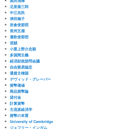
黒田清輝
北里柴三郎
中江兆民
津田梅子
岩倉使節団
長州五傑
遣欧使節団
逆賊
小栗上野介忠順
多国間主義
経済財政諮問会議
自由貿易協定
通貨主権国
デヴィッド・グレーバー
貨幣価値
商品貨幣論
貸付金
計算貨幣
主流派経済学
貨幣の本質
University of Cambridge
ジェフリー・インガム