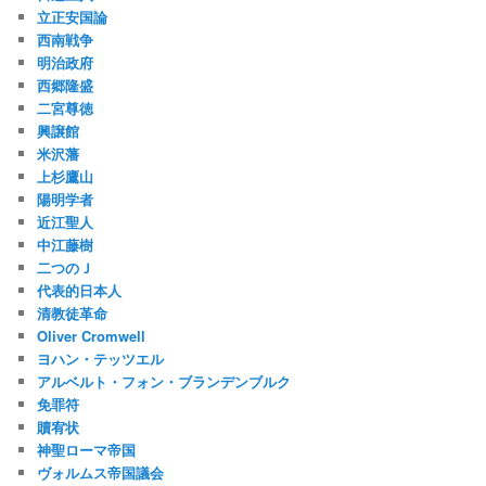
立正安国論
西南戦争
明治政府
西郷隆盛
二宮尊徳
興譲館
米沢藩
上杉鷹山
陽明学者
近江聖人
中江藤樹
二つのＪ
代表的日本人
清教徒革命
Oliver Cromwell
ヨハン・テッツエル
アルベルト・フォン・ブランデンブルク
免罪符
贖宥状
神聖ローマ帝国
ヴォルムス帝国議会