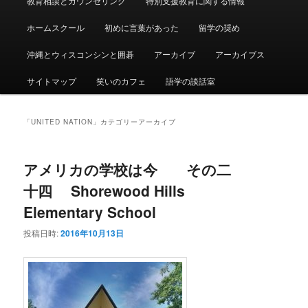
教育相談とカウンセリング
特別支援教育に関する情報
ュ
ー
ホームスクール
初めに言葉があった
留学の奨め
沖縄とウィスコンシンと囲碁
アーカイブ
アーカイブス
サイトマップ
笑いのカフェ
語学の談話室
「
UNITED NATION
」カテゴリーアーカイブ
アメリカの学校は今 その二
十四 Shorewood Hills
Elementary School
投稿日時:
2016年10月13日