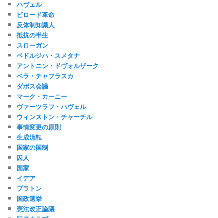
ハヴェル
ビロード革命
反体制知識人
抵抗の半生
スローガン
ベドルジハ・スメタナ
アントニン・ドヴォルザーク
ベラ・チャフラスカ
ダボス会議
マーク・カーニー
ヴァーツラフ・ハヴェル
ウィンストン・チャーチル
事情変更の原則
生成流転
国家の国制
囚人
国家
イデア
プラトン
国政選挙
憲法改正論議