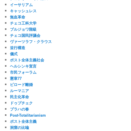
イーサリアム
キャッシュレス
無血革命
チェコ工科大学
ブルジョワ階級
チェコ国民評議会
ヴァーツラフ・クラウス
並行構造
儀式
ポスト全体主義社会
ヘルシンキ宣言
市民フォーラム
憲章77
ビロード離婚
ルーマニア
民主化革命
ドゥプチェク
プラハの春
Post-Totalitarianism
ポスト全体主義
洞窟の比喩