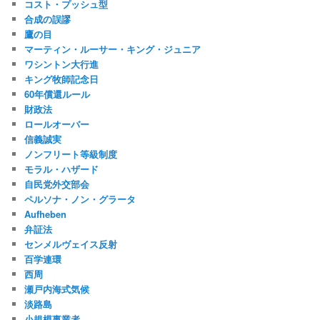
コスト・プッシュ型
合成の誤謬
鷹の目
マーティン・ルーサー・キング・ジュニア
ワシントン大行進
キング牧師記念日
60年償還ルール
財政法
ロールオーバー
信義誠実
ノンフリート等級制度
モラル・ハザード
自民党外交部会
ペルソナ・ノン・グラータ
Aufheben
弁証法
センメルヴェイス反射
百学連環
西周
瀬戸内海式気候
淡路島
小規模事業者