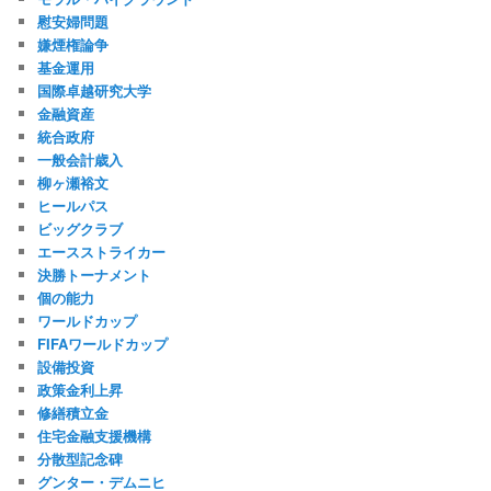
慰安婦問題
嫌煙権論争
基金運用
国際卓越研究大学
金融資産
統合政府
一般会計歳入
柳ヶ瀬裕文
ヒールパス
ビッグクラブ
エースストライカー
決勝トーナメント
個の能力
ワールドカップ
FIFAワールドカップ
設備投資
政策金利上昇
修繕積立金
住宅金融支援機構
分散型記念碑
グンター・デムニヒ