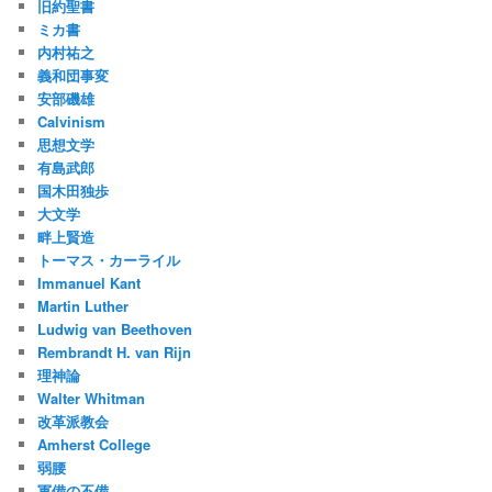
旧約聖書
ミカ書
内村祐之
義和団事変
安部磯雄
Calvinism
思想文学
有島武郎
国木田独歩
大文学
畔上賢造
トーマス・カーライル
Immanuel Kant
Martin Luther
Ludwig van Beethoven
Rembrandt H. van Rijn
理神論
Walter Whitman
改革派教会
Amherst College
弱腰
軍備の不備