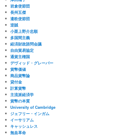
岩倉使節団
長州五傑
遣欧使節団
逆賊
小栗上野介忠順
多国間主義
経済財政諮問会議
自由貿易協定
通貨主権国
デヴィッド・グレーバー
貨幣価値
商品貨幣論
貸付金
計算貨幣
主流派経済学
貨幣の本質
University of Cambridge
ジェフリー・インガム
イーサリアム
キャッシュレス
無血革命