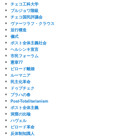
チェコ工科大学
ブルジョワ階級
チェコ国民評議会
ヴァーツラフ・クラウス
並行構造
儀式
ポスト全体主義社会
ヘルシンキ宣言
市民フォーラム
憲章77
ビロード離婚
ルーマニア
民主化革命
ドゥプチェク
プラハの春
Post-Totalitarianism
ポスト全体主義
洞窟の比喩
ハヴェル
ビロード革命
反体制知識人