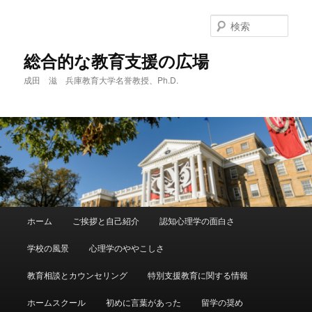
メ
サ
イ
ブ
検
ン
コ
索
コ
ン
総合的な教育支援の広場
ン
テ
成田 滋 兵庫教育大学名誉教授、Ph.D.
テ
ン
ン
ツ
ツ
へ
へ
移
移
動
動
メ
ホーム
ご挨拶と自己紹介
認知心理学の面白さ
イ
ン
学校の風景
心理学のややこしさ
メ
ニ
教育相談とカウンセリング
特別支援教育に関する情報
ュ
ー
ホームスクール
初めに言葉があった
留学の奨め