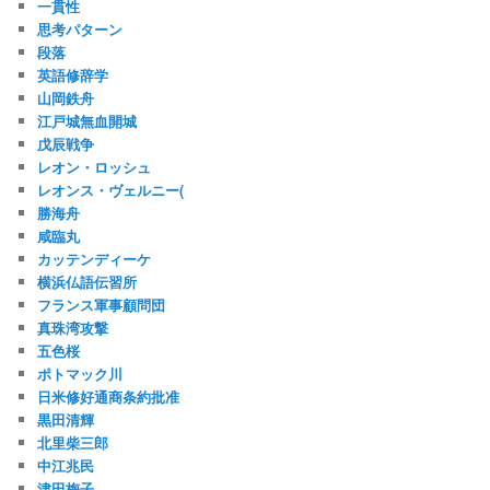
一貫性
思考パターン
段落
英語修辞学
山岡鉄舟
江戸城無血開城
戊辰戦争
レオン・ロッシュ
レオンス・ヴェルニー(
勝海舟
咸臨丸
カッテンディーケ
横浜仏語伝習所
フランス軍事顧問団
真珠湾攻撃
五色桜
ポトマック川
日米修好通商条約批准
黒田清輝
北里柴三郎
中江兆民
津田梅子