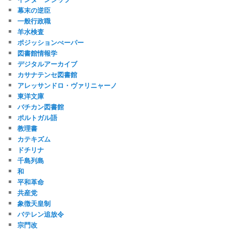
幕末の逆臣
一般行政職
羊水検査
ポジッションぺーパー
図書館情報学
デジタルアーカイブ
カサナテンセ図書館
アレッサンドロ・ヴァリニャーノ
東洋文庫
バチカン図書館
ポルトガル語
教理書
カテキズム
ドチリナ
千島列島
和
平和革命
共産党
象徴天皇制
バテレン追放令
宗門改