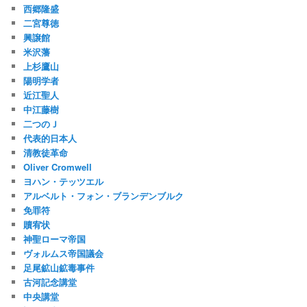
西郷隆盛
二宮尊徳
興譲館
米沢藩
上杉鷹山
陽明学者
近江聖人
中江藤樹
二つのＪ
代表的日本人
清教徒革命
Oliver Cromwell
ヨハン・テッツエル
アルベルト・フォン・ブランデンブルク
免罪符
贖宥状
神聖ローマ帝国
ヴォルムス帝国議会
足尾鉱山鉱毒事件
古河記念講堂
中央講堂