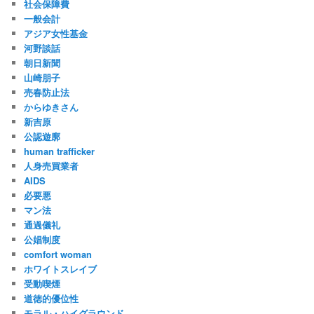
社会保障費
一般会計
アジア女性基金
河野談話
朝日新聞
山崎朋子
売春防止法
からゆきさん
新吉原
公認遊廓
human trafficker
人身売買業者
AIDS
必要悪
マン法
通過儀礼
公娼制度
comfort woman
ホワイトスレイブ
受動喫煙
道徳的優位性
モラル・ハイグラウンド