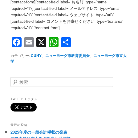
[contact-form][contact-field label=’お名前’ type=’name’
required=’1’/][contact-field label=’メールアドレス’ type=’email’
required=’1’/][contact-field label=’ウェブサイト’ type=’url’/]
[contact-field label=’コメントをお寄せください’ type=’textarea’
required=’1’/][/contact-form]
Facebook
Email
X
WhatsApp
共
有
カテゴリー:
CUNY
、
ニューヨーク市教育委員会
、
ニューヨーク市立大
学
検
索
TWITTER ボタン
最近の投稿
2025年度の一般会計税収の発表