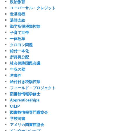
政治教育
ユニバーサル・クレジット
世帯所得
過誤支給
勤労所得税額控除
子育て世帯
一体改革
クロヨン問題
給付一本化
所得再分配
社会保障国民会議
年収の壁
逆進性
給付付き税額控除
フィールド・プロジェクト
図書館情報学修士
Apprenticeships
CILIP
図書館情報専門職協会
学校司書
アメリカ図書館協会
インターンシップ