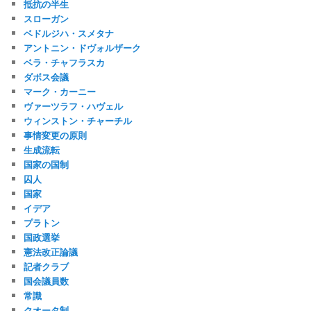
抵抗の半生
スローガン
ベドルジハ・スメタナ
アントニン・ドヴォルザーク
ベラ・チャフラスカ
ダボス会議
マーク・カーニー
ヴァーツラフ・ハヴェル
ウィンストン・チャーチル
事情変更の原則
生成流転
国家の国制
囚人
国家
イデア
プラトン
国政選挙
憲法改正論議
記者クラブ
国会議員数
常識
クオータ制