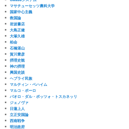
マサチューセッツ農科大学
国家中心主義
救国論
岩波書店
大島正健
大塚久雄
柏会
石橋湛山
賀川豊彦
摂理史観
神の摂理
興国史談
ヘブライ民族
マルティン・ベハイム
マルコ・ポーロ
パオロ・ダル・ポッツォ・トスカネッリ
ジェノヴァ
日蓮上人
立正安国論
西南戦争
明治政府