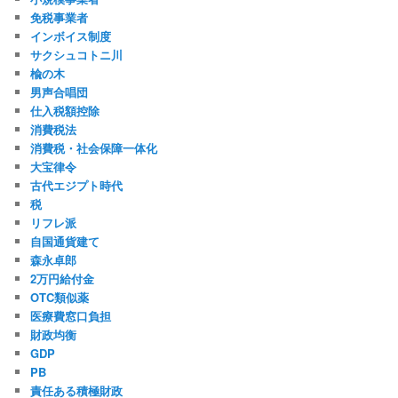
免税事業者
インボイス制度
サクシュコトニ川
楡の木
男声合唱団
仕入税額控除
消費税法
消費税・社会保障一体化
大宝律令
古代エジプト時代
税
リフレ派
自国通貨建て
森永卓郎
2万円給付金
OTC類似薬
医療費窓口負担
財政均衡
GDP
PB
責任ある積極財政