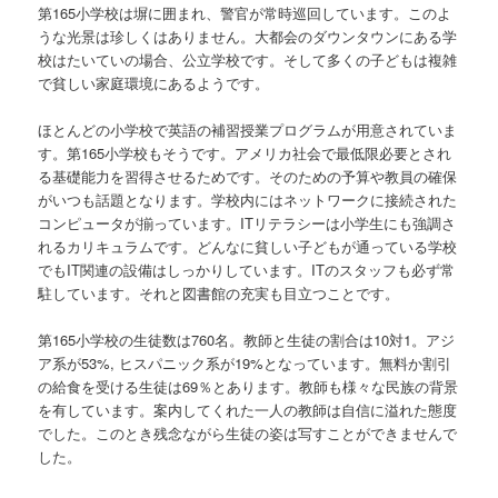
第165小学校は塀に囲まれ、警官が常時巡回しています。このよ
うな光景は珍しくはありません。大都会のダウンタウンにある学
校はたいていの場合、公立学校です。そして多くの子どもは複雑
で貧しい家庭環境にあるようです。
ほとんどの小学校で英語の補習授業プログラムが用意されていま
す。第165小学校もそうです。アメリカ社会で最低限必要とされ
る基礎能力を習得させるためです。そのための予算や教員の確保
がいつも話題となります。学校内にはネットワークに接続された
コンピュータが揃っています。ITリテラシーは小学生にも強調さ
れるカリキュラムです。どんなに貧しい子どもが通っている学校
でもIT関連の設備はしっかりしています。ITのスタッフも必ず常
駐しています。それと図書館の充実も目立つことです。
第165小学校の生徒数は760名。教師と生徒の割合は10対1。アジ
ア系が53%, ヒスパニック系が19%となっています。無料か割引
の給食を受ける生徒は69％とあります。教師も様々な民族の背景
を有しています。案内してくれた一人の教師は自信に溢れた態度
でした。このとき残念ながら生徒の姿は写すことができませんで
した。