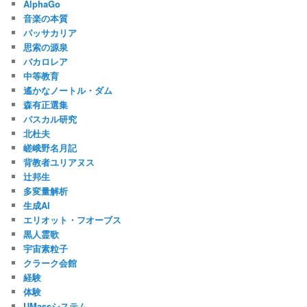
AlphaGo
音楽の本質
パッサカリア
思索の源泉
バカロレア
中等教育
遙かなノートル・ダム
森有正選集
パスカル研究
北杜夫
嵯峨野名月記
背教者ユリアヌス
辻邦生
多変量解析
生成AI
エリオット・フオーブス
黒人霊歌
宇宙素粒子
クラーク会館
経験
体験
UMassシステム