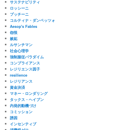
サステナビリティ
ロッシーニ
プッチーニ
コルティナ・ダンペッツォ
Aesop's Fables
怨恨
嫉妬
ルサンチマン
社会心理学
強制服従パラダイム
コンプライアンス
レジリエンス因子
resilience
レジリアンス
資金決済
マネー・ロンダリング
タックス・ヘイブン
内発的動機づけ
コミッション
誘因
インセンティブ
消費税ゼロ