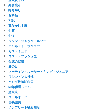
外食業者
持ち帰り
食料品
礼記
事なかれ主義
中庸
中道
ジャン・ジャック・ルソー
エルネスト・ラクラウ
カス・ミュデ
コスト・プッシュ型
合成の誤謬
鷹の目
マーティン・ルーサー・キング・ジュニア
ワシントン大行進
キング牧師記念日
60年償還ルール
財政法
ロールオーバー
信義誠実
ノンフリート等級制度