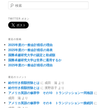
検
索
TWITTER ボタン
最近の投稿
2025年度の一般会計税収の理由
2025年度の一般会計税収の発表
国際卓越研究大学の認定と助成額
国際卓越研究大学は世界に通用するか
2025年度の一般会計税収の理由
最近のコメント
給付付き税額控除とは
に
成田 滋
より
給付付き税額控除とは
に
濱野容子
より
アメリカ英語の修辞学 その10 トランジッションー同格語
に
成田 滋
より
アメリカ英語の修辞学 その８ トランジッションー接続詞
に
成田 滋
より