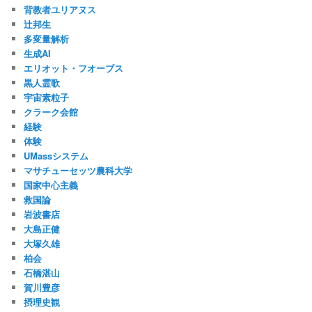
背教者ユリアヌス
辻邦生
多変量解析
生成AI
エリオット・フオーブス
黒人霊歌
宇宙素粒子
クラーク会館
経験
体験
UMassシステム
マサチューセッツ農科大学
国家中心主義
救国論
岩波書店
大島正健
大塚久雄
柏会
石橋湛山
賀川豊彦
摂理史観