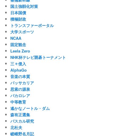
国土強靱化対策
日本国債
積極財政
トランスファーポータル
大学スポーツ
NCAA
固定観念
Leela Zero
NHK杯テレビ囲碁トーナメント
三々侵入
AlphaGo
音楽の本質
パッサカリア
思索の源泉
バカロレア
中等教育
遙かなノートル・ダム
森有正選集
パスカル研究
北杜夫
嵯峨野名月記