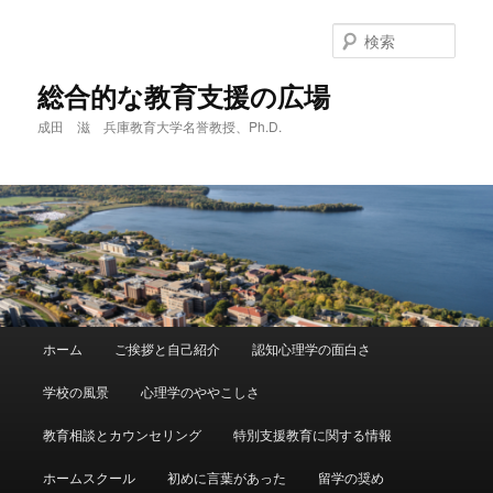
メ
サ
イ
ブ
検
ン
コ
索
コ
ン
総合的な教育支援の広場
ン
テ
成田 滋 兵庫教育大学名誉教授、Ph.D.
テ
ン
ン
ツ
ツ
へ
へ
移
移
動
動
メ
ホーム
ご挨拶と自己紹介
認知心理学の面白さ
イ
ン
学校の風景
心理学のややこしさ
メ
ニ
教育相談とカウンセリング
特別支援教育に関する情報
ュ
ー
ホームスクール
初めに言葉があった
留学の奨め