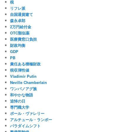
税
リフレ派
自国通貨建て
森永卓郎
2万円給付金
OTC類似薬
医療費窓口負担
財政均衡
GDP
PB
責任ある積極財政
税収弾性値
Vladimir Putin
Neville Chamberlain
ワンパノアグ族
和やかな物語
追悼の日
専門職大学
ポール・ヴァレリー
アルチュール・ランボー
パラダイムシフト
整備新幹線