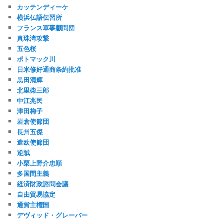
カッテンディーケ
横浜仏語伝習所
フランス軍事顧問団
真珠湾攻撃
五色桜
ポトマック川
日米修好通商条約批准
黒田清輝
北里柴三郎
中江兆民
津田梅子
岩倉使節団
長州五傑
遣欧使節団
逆賊
小栗上野介忠順
多国間主義
経済財政諮問会議
自由貿易協定
通貨主権国
デヴィッド・グレーバー