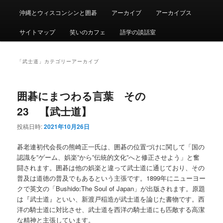
沖縄とウィスコンシンと囲碁
アーカイブ
アーカイブス
サイトマップ
笑いのカフェ
語学の談話室
「
武士道
」カテゴリーアーカイブ
囲碁にまつわる言葉 その
23 【武士道】
投稿日時:
2021年10月26日
碁老連初代会長の熊崎正一氏は、囲碁の位置づけに関して「国の
認識を”ゲーム、娯楽”から”伝統的文化”へと修正させよう」と奮
闘されます。囲碁は他の娯楽と違って武士道に通じており、その
普及は道徳の普及でもあるという主張です。1899年にニューヨー
クで英文の「Bushido:The Soul of Japan」が出版されます。原題
は『武士道』といい、新渡戸稲造が武士道を論じた書物です。西
洋の騎士道に対比させ、武士道を西洋の騎士道にも匹敵する高潔
な精神と主張しています。