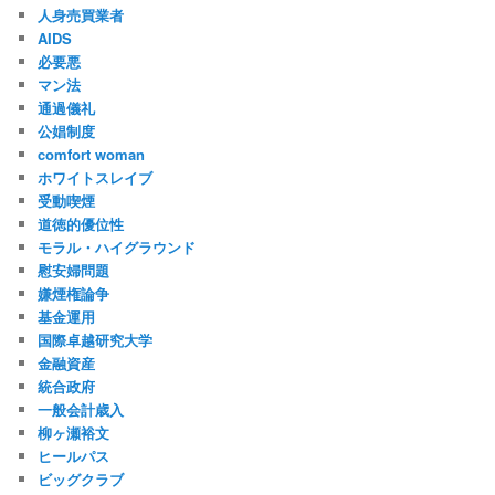
人身売買業者
AIDS
必要悪
マン法
通過儀礼
公娼制度
comfort woman
ホワイトスレイブ
受動喫煙
道徳的優位性
モラル・ハイグラウンド
慰安婦問題
嫌煙権論争
基金運用
国際卓越研究大学
金融資産
統合政府
一般会計歳入
柳ヶ瀬裕文
ヒールパス
ビッグクラブ