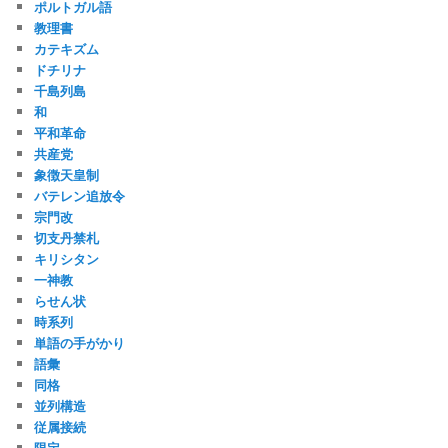
ポルトガル語
教理書
カテキズム
ドチリナ
千島列島
和
平和革命
共産党
象徴天皇制
バテレン追放令
宗門改
切支丹禁札
キリシタン
一神教
らせん状
時系列
単語の手がかり
語彙
同格
並列構造
従属接続
限定