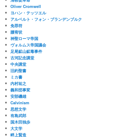
Oliver Cromwell
ヨハン・テッツエル
アルベルト・フォン・ブランデンブルク
免罪符
贖宥状
神聖ローマ帝国
ヴォルムス帝国議会
足尾鉱山鉱毒事件
古河記念講堂
中央講堂
旧約聖書
ミカ書
内村祐之
義和団事変
安部磯雄
Calvinism
思想文学
有島武郎
国木田独歩
大文学
畔上賢造