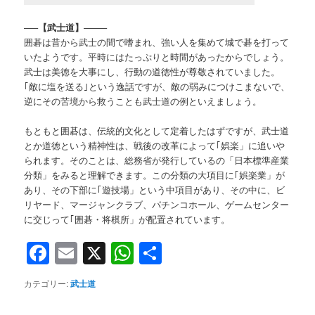
—–
【武士道】
——–
囲碁は昔から武士の間で嗜まれ、強い人を集めて城で碁を打って
いたようです。平時にはたっぷりと時間があったからでしょう。
武士は美徳を大事にし、行動の道徳性が尊敬されていました。
｢敵に塩を送る｣という逸話ですが、敵の弱みにつけこまないで、
逆にその苦境から救うことも武士道の例といえましょう。
もともと囲碁は、伝統的文化として定着したはずですが、武士道
とか道徳という精神性は、戦後の改革によって｢娯楽」に追いや
られます。そのことは、総務省が発行しているの「日本標準産業
分類」をみると理解できます。この分類の大項目に｢娯楽業」が
あり、その下部に｢遊技場」という中項目があり、その中に、ビ
リヤード、マージャンクラブ、パチンコホール、ゲームセンター
に交じって｢囲碁・将棋所」が配置されています。
Facebook
Email
X
WhatsApp
共
有
カテゴリー:
武士道