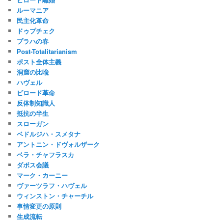
ルーマニア
民主化革命
ドゥプチェク
プラハの春
Post-Totalitarianism
ポスト全体主義
洞窟の比喩
ハヴェル
ビロード革命
反体制知識人
抵抗の半生
スローガン
ベドルジハ・スメタナ
アントニン・ドヴォルザーク
ベラ・チャフラスカ
ダボス会議
マーク・カーニー
ヴァーツラフ・ハヴェル
ウィンストン・チャーチル
事情変更の原則
生成流転