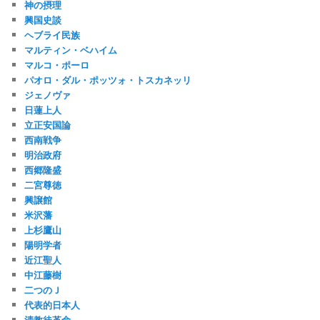
神の摂理
興国史談
ヘブライ民族
マルティン・ベハイム
マルコ・ポーロ
パオロ・ダル・ポッツォ・トスカネッリ
ジェノヴァ
日蓮上人
立正安国論
西南戦争
明治政府
西郷隆盛
二宮尊徳
興譲館
米沢藩
上杉鷹山
陽明学者
近江聖人
中江藤樹
二つのＪ
代表的日本人
清教徒革命