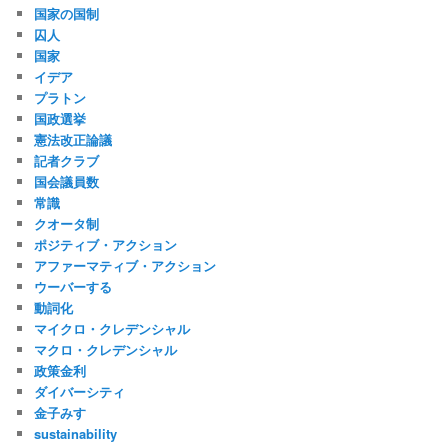
国家の国制
囚人
国家
イデア
プラトン
国政選挙
憲法改正論議
記者クラブ
国会議員数
常識
クオータ制
ポジティブ・アクション
アファーマティブ・アクション
ウーバーする
動詞化
マイクロ・クレデンシャル
マクロ・クレデンシャル
政策金利
ダイバーシティ
金子みすゞ
sustainability