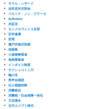
モラル・ハザード
自民党外交部会
ペルソナ・ノン・グラータ
Aufheben
弁証法
センメルヴェイス反射
百学連環
西周
瀬戸内海式気候
淡路島
小規模事業者
免税事業者
インボイス制度
サクシュコトニ川
楡の木
男声合唱団
仕入税額控除
消費税法
消費税・社会保障一体化
大宝律令
古代エジプト時代