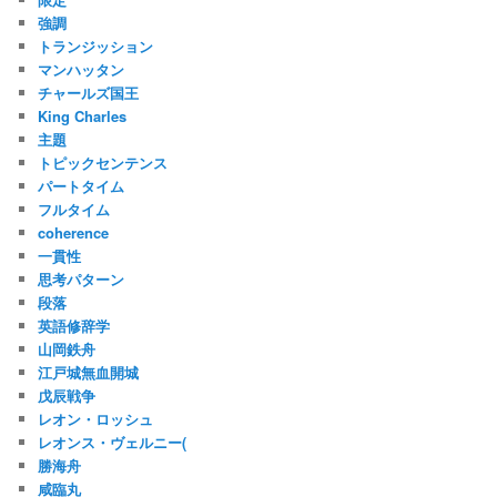
強調
トランジッション
マンハッタン
チャールズ国王
King Charles
主題
トピックセンテンス
パートタイム
フルタイム
coherence
一貫性
思考パターン
段落
英語修辞学
山岡鉄舟
江戸城無血開城
戊辰戦争
レオン・ロッシュ
レオンス・ヴェルニー(
勝海舟
咸臨丸