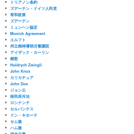
トリアノン条約
ズデーテン・ドイツ人民党
宥和政策
ズデーテン
ミュンヘン協定
Munich Agreement
エルフト
州立精神薄弱児養護院
アイザック・カーリン
郷愁
Huldrych Zwingli
John Knox
カリカチュア
John Doe
ジョン公
移民排斥法
ロシナンテ
セルバンテス
ドン・キホーテ
セム族
ハム族
拝金主義