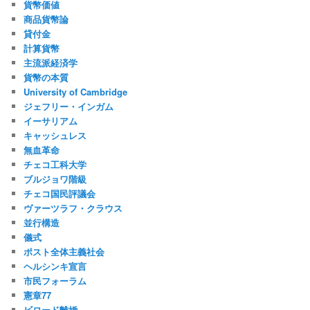
貨幣価値
商品貨幣論
貸付金
計算貨幣
主流派経済学
貨幣の本質
University of Cambridge
ジェフリー・インガム
イーサリアム
キャッシュレス
無血革命
チェコ工科大学
ブルジョワ階級
チェコ国民評議会
ヴァーツラフ・クラウス
並行構造
儀式
ポスト全体主義社会
ヘルシンキ宣言
市民フォーラム
憲章77
ビロード離婚