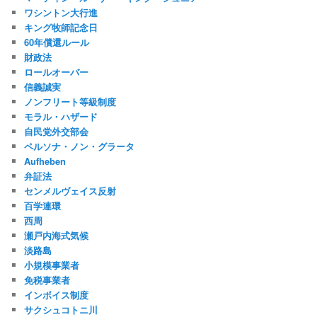
ワシントン大行進
キング牧師記念日
60年償還ルール
財政法
ロールオーバー
信義誠実
ノンフリート等級制度
モラル・ハザード
自民党外交部会
ペルソナ・ノン・グラータ
Aufheben
弁証法
センメルヴェイス反射
百学連環
西周
瀬戸内海式気候
淡路島
小規模事業者
免税事業者
インボイス制度
サクシュコトニ川