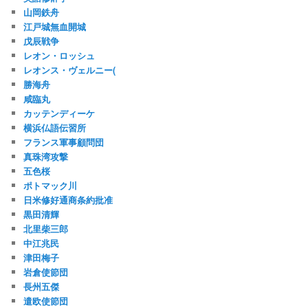
山岡鉄舟
江戸城無血開城
戊辰戦争
レオン・ロッシュ
レオンス・ヴェルニー(
勝海舟
咸臨丸
カッテンディーケ
横浜仏語伝習所
フランス軍事顧問団
真珠湾攻撃
五色桜
ポトマック川
日米修好通商条約批准
黒田清輝
北里柴三郎
中江兆民
津田梅子
岩倉使節団
長州五傑
遣欧使節団