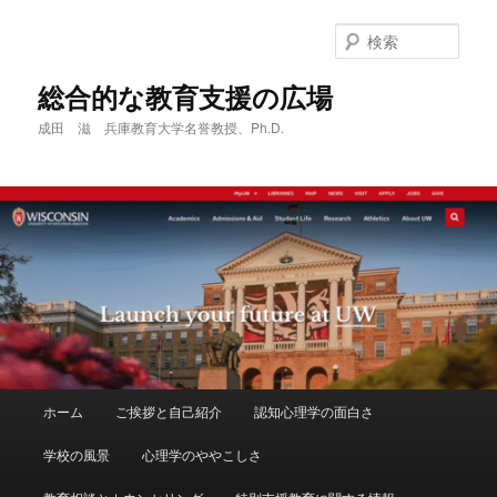
メ
サ
イ
ブ
検
ン
コ
索
コ
ン
総合的な教育支援の広場
ン
テ
成田 滋 兵庫教育大学名誉教授、Ph.D.
テ
ン
ン
ツ
ツ
へ
へ
移
移
動
動
メ
ホーム
ご挨拶と自己紹介
認知心理学の面白さ
イ
ン
学校の風景
心理学のややこしさ
メ
ニ