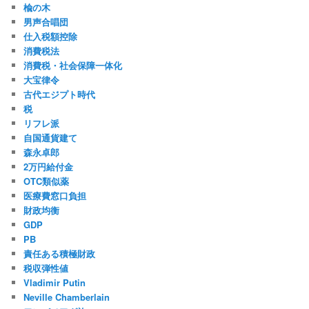
楡の木
男声合唱団
仕入税額控除
消費税法
消費税・社会保障一体化
大宝律令
古代エジプト時代
税
リフレ派
自国通貨建て
森永卓郎
2万円給付金
OTC類似薬
医療費窓口負担
財政均衡
GDP
PB
責任ある積極財政
税収弾性値
Vladimir Putin
Neville Chamberlain