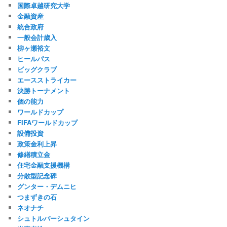
国際卓越研究大学
金融資産
統合政府
一般会計歳入
柳ヶ瀬裕文
ヒールパス
ビッグクラブ
エースストライカー
決勝トーナメント
個の能力
ワールドカップ
FIFAワールドカップ
設備投資
政策金利上昇
修繕積立金
住宅金融支援機構
分散型記念碑
グンター・デムニヒ
つまずきの石
ネオナチ
シュトルパーシュタイン