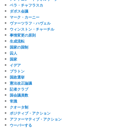
ベラ・チャフラスカ
ダボス会議
マーク・カーニー
ヴァーツラフ・ハヴェル
ウィンストン・チャーチル
事情変更の原則
生成流転
国家の国制
囚人
国家
イデア
プラトン
国政選挙
憲法改正論議
記者クラブ
国会議員数
常識
クオータ制
ポジティブ・アクション
アファーマティブ・アクション
ウーバーする