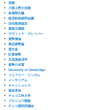
逆賊
小栗上野介忠順
多国間主義
経済財政諮問会議
自由貿易協定
通貨主権国
デヴィッド・グレーバー
貨幣価値
商品貨幣論
貸付金
計算貨幣
主流派経済学
貨幣の本質
University of Cambridge
ジェフリー・インガム
イーサリアム
キャッシュレス
無血革命
チェコ工科大学
ブルジョワ階級
チェコ国民評議会