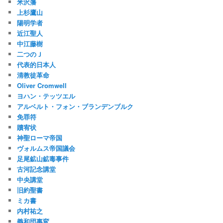
米沢藩
上杉鷹山
陽明学者
近江聖人
中江藤樹
二つのＪ
代表的日本人
清教徒革命
Oliver Cromwell
ヨハン・テッツエル
アルベルト・フォン・ブランデンブルク
免罪符
贖宥状
神聖ローマ帝国
ヴォルムス帝国議会
足尾鉱山鉱毒事件
古河記念講堂
中央講堂
旧約聖書
ミカ書
内村祐之
義和団事変