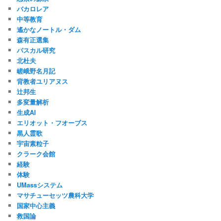
バカロレア
中等教育
遙かなノートル・ダム
森有正選集
パスカル研究
北杜夫
嵯峨野名月記
背教者ユリアヌス
辻邦生
多変量解析
生成AI
エリオット・フオーブス
黒人霊歌
宇宙素粒子
クラーク会館
経験
体験
UMassシステム
マサチューセッツ農科大学
国家中心主義
救国論