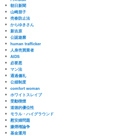
朝日新聞
山崎朋子
売春防止法
からゆきさん
新吉原
公認遊廓
human trafficker
人身売買業者
AIDS
必要悪
マン法
通過儀礼
公娼制度
comfort woman
ホワイトスレイブ
受動喫煙
道徳的優位性
モラル・ハイグラウンド
慰安婦問題
嫌煙権論争
基金運用