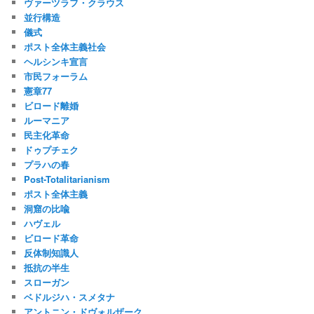
ヴァーツラフ・クラウス
並行構造
儀式
ポスト全体主義社会
ヘルシンキ宣言
市民フォーラム
憲章77
ビロード離婚
ルーマニア
民主化革命
ドゥプチェク
プラハの春
Post-Totalitarianism
ポスト全体主義
洞窟の比喩
ハヴェル
ビロード革命
反体制知識人
抵抗の半生
スローガン
ベドルジハ・スメタナ
アントニン・ドヴォルザーク