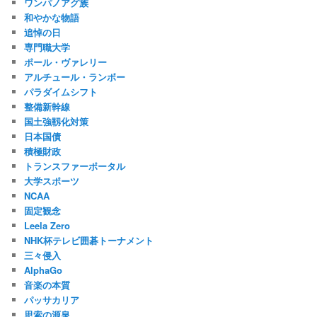
ワンパノアグ族
和やかな物語
追悼の日
専門職大学
ポール・ヴァレリー
アルチュール・ランボー
パラダイムシフト
整備新幹線
国土強靱化対策
日本国債
積極財政
トランスファーポータル
大学スポーツ
NCAA
固定観念
Leela Zero
NHK杯テレビ囲碁トーナメント
三々侵入
AlphaGo
音楽の本質
パッサカリア
思索の源泉