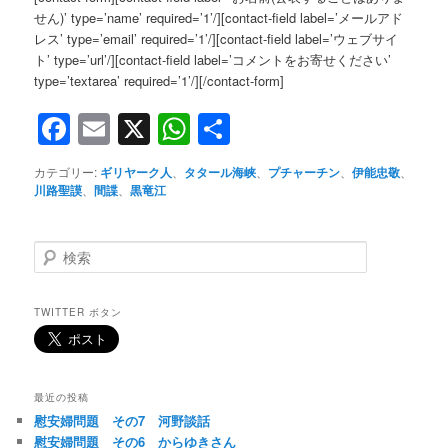
せん)’ type=’name’ required=’1’/][contact-field label=’メールアド
レス’ type=’email’ required=’1’/][contact-field label=’ウェブサイ
ト’ type=’url’/][contact-field label=’コメントをお寄せください’
type=’textarea’ required=’1’/][/contact-form]
Facebook
Email
X
WhatsApp
共
有
カテゴリー:
ギリヤーク人
、
タタール海峡
、
プチャーチン
、
伊能忠敬
、
川路聖謨
、
間諜
、
黒竜江
検
索
TWITTER ボタン
最近の投稿
慰安婦問題 その7 河野談話
慰安婦問題 その6 からゆきさん