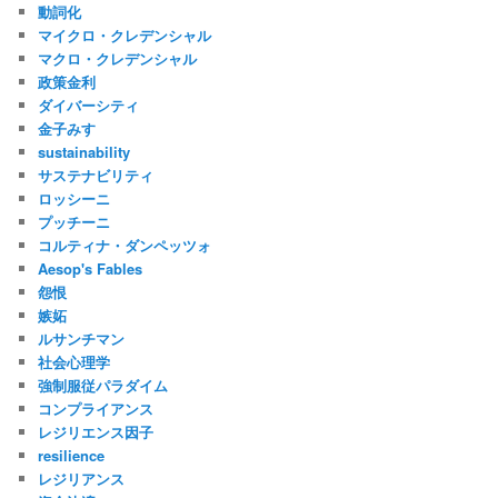
動詞化
マイクロ・クレデンシャル
マクロ・クレデンシャル
政策金利
ダイバーシティ
金子みすゞ
sustainability
サステナビリティ
ロッシーニ
プッチーニ
コルティナ・ダンペッツォ
Aesop's Fables
怨恨
嫉妬
ルサンチマン
社会心理学
強制服従パラダイム
コンプライアンス
レジリエンス因子
resilience
レジリアンス