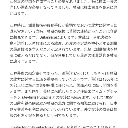
江付近の地図を作成すること必要がありました。特に樺太一帯の
詳しい調査が必要となってきました。林蔵は樺太踏査を幕府に願
い出ます。
江戸時代、測量技術や移動手段が貧弱でなおかつ北方に関する知
識も皆無という当時、林蔵の探検は苦難の連続だったことは容易
に想像できます。Britannicaによりますと林蔵は、伊能忠敬を
度々訪問し天体観測による緯度、経度の測定法を中心とする測量
の最新技法を学んだことが記されています。忠敬は測量技法を林
蔵に教えるだけでなく、彼が使用していた最新の測量器具を林蔵
に譲り与えます。
江戸幕府の勘定奉行であった川路聖謨 (かわじとしあきら)も林蔵
の北方に関する知識を重要視していたようです。聖謨は1853年に
阿部正弘に海岸防禦御用掛に任じられ、黒船来航に際し開国を唱
えます。また同年、長崎に来航したロシア使節エフィム・プチャ
ーチン (Jevfimij Putjatin) との交渉にも臨みます。そして1855年
の日露和親条約締結が林蔵の北方に関する知識に助けられ、日本
側が交渉を有利に進めたといわれています。外交交渉の成否は情
報の有無が鍵を握るという例であります。
[contact-form][contact-field label=’お名前(公表することはありま