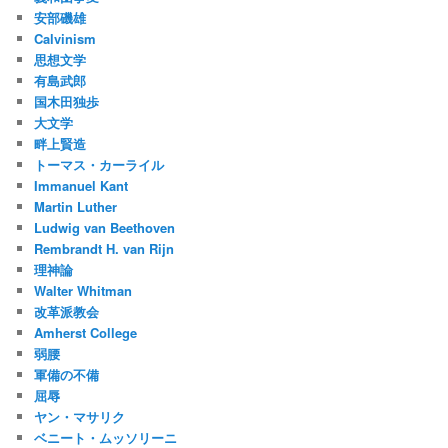
安部磯雄
Calvinism
思想文学
有島武郎
国木田独歩
大文学
畔上賢造
トーマス・カーライル
Immanuel Kant
Martin Luther
Ludwig van Beethoven
Rembrandt H. van Rijn
理神論
Walter Whitman
改革派教会
Amherst College
弱腰
軍備の不備
屈辱
ヤン・マサリク
ベニート・ムッソリーニ