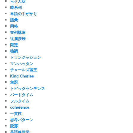
らせん状
時系列
単語の手がかり
語彙
同格
並列構造
従属接続
限定
強調
トランジッション
マンハッタン
チャールズ国王
King Charles
主題
トピックセンテンス
パートタイム
フルタイム
coherence
一貫性
思考パターン
段落
英語修辞学