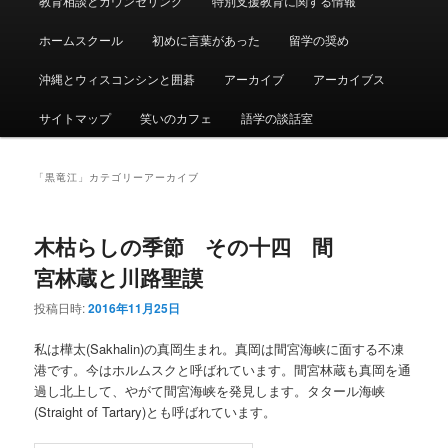
教育相談とカウンセリング
特別支援教育に関する情報
ュ
ー
ホームスクール
初めに言葉があった
留学の奨め
沖縄とウィスコンシンと囲碁
アーカイブ
アーカイブス
サイトマップ
笑いのカフェ
語学の談話室
「
黒竜江
」カテゴリーアーカイブ
木枯らしの季節 その十四 間
宮林蔵と川路聖謨
投稿日時:
2016年11月25日
私は樺太(Sakhalin)の真岡生まれ。真岡は間宮海峡に面する不凍
港です。今はホルムスクと呼ばれています。間宮林蔵も真岡を通
過し北上して、やがて間宮海峡を発見します。タタール海峡
(Straight of Tartary)とも呼ばれています。