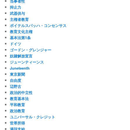
当事者性
抑止力
武器供与
主権者教育
ボイテルスバッハ・コンセンサス
教育文化主権
基本法第1条
ドイツ
ゴードン・グレンジャー
奴隷解放宣言
ジューンティーンス
Juneteenth
東京新聞
自由度
辺野古
政治的中立性
教育基本法
平和教育
政治教育
ユニバーサル・クレジット
世帯所得
過誤支給