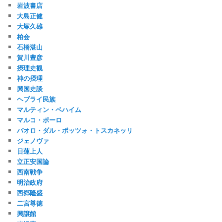
岩波書店
大島正健
大塚久雄
柏会
石橋湛山
賀川豊彦
摂理史観
神の摂理
興国史談
ヘブライ民族
マルティン・ベハイム
マルコ・ポーロ
パオロ・ダル・ポッツォ・トスカネッリ
ジェノヴァ
日蓮上人
立正安国論
西南戦争
明治政府
西郷隆盛
二宮尊徳
興譲館