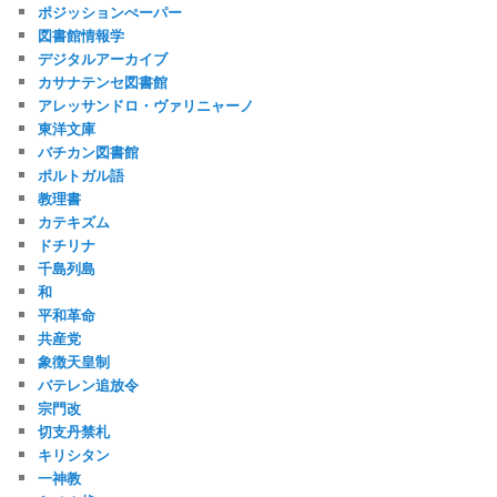
ポジッションぺーパー
図書館情報学
デジタルアーカイブ
カサナテンセ図書館
アレッサンドロ・ヴァリニャーノ
東洋文庫
バチカン図書館
ポルトガル語
教理書
カテキズム
ドチリナ
千島列島
和
平和革命
共産党
象徴天皇制
バテレン追放令
宗門改
切支丹禁札
キリシタン
一神教