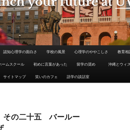
認知心理学の面白さ
学校の風景
心理学のややこしさ
教育相
ホームスクール
初めに言葉があった
留学の奨め
沖縄とウィ
サイトマップ
笑いのカフェ
語学の談話室
 その二十五 バールー
ザ