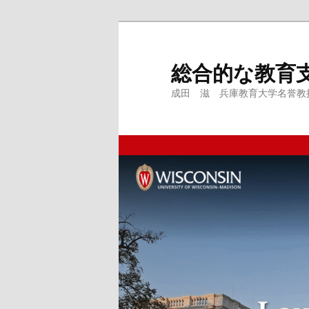
メ
サ
イ
ブ
ン
コ
総合的な教育
コ
ン
成田 滋 兵庫教育大学名誉教授、
ン
テ
テ
ン
ン
ツ
ツ
へ
へ
移
移
動
動