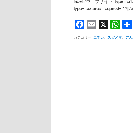
label=’ウェブサイト’ type=’ur
type=’textarea’ required=’1’/][/
Facebook
Email
X
Wh
カテゴリー:
エチカ
、
スピノザ
、
デカ