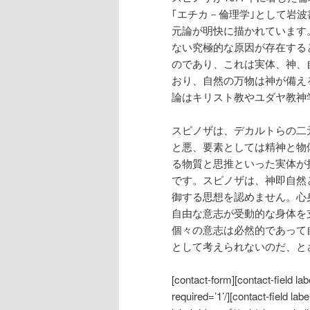
｢エチカ－倫理学｣として岩
元論が明快に描かれています
ない究極的な原因が存在する
のであり、これは実体、神、
おり、自然の万物は神が備え
論はキリスト教やユダヤ教神
スピノザは、デカルトらの二元論
と悪、要素としては精神と物
る物質と思推といった実体が
です。スピノザは、神即自然
御する思想を認めません。心
自由な意志が受動的な身体を
個々の意志は必然的であって
として考えられないのだ、と
[contact-form][contact-f
required=’1’/][contact-field 