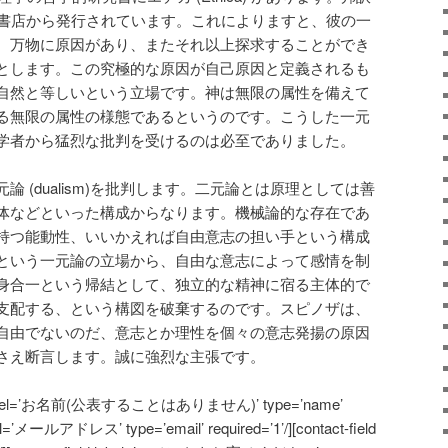
波書店から発行されています。これによりますと、彼の一
。万物に原因があり、またそれ以上探求することができ
とします。この究極的な原因が自己原因と定義されるも
自然と等しいという立場です。神は無限の属性を備えて
る無限の属性の様態であるというのです。こうした一元
学者から猛烈な批判を受けるのは必至でありました。
 (dualism)を批判します。二元論とは原理としては善
体などといった構成からなります。機械論的な存在であ
持つ能動性、いいかえれば自由意志の担い手という構成
という一元論の立場から、自由な意志によって感情を制
身合一という帰結として、独立的な精神に宿る主体的で
支配する、という構図を破棄するのです。スピノザは、
自由でないのだ、意志とか理性を個々の意志発揚の原因
さえ断言します。誠に強烈な主張です。
ield label=’お名前(公表することはありません)’ type=’name’
label=’メールアドレス’ type=’email’ required=’1’/][contact-field