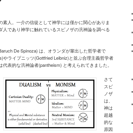
の素人。一介の信徒として神学には僅かに関心がありま
ダ人であり神学に触れているスピノザの汎神論を調べる
uch De Spinoza) は、オランダが輩出した哲学者で
es)やライプニッツ(Gottfried Leibniz)と並ぶ合理主義哲学者
表的な汎神論者(pantheism) と考えられてきました。
さて
スピ
ノザ
は、
神は
超越
的な
原因