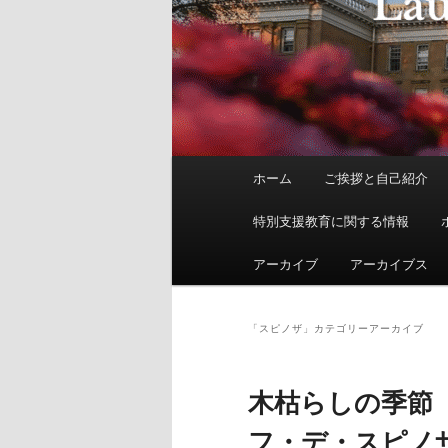
メ
ホーム
ご挨拶と自己紹介
イ
ン
特別支援教育に関する情報
メ
ニ
アーカイブ
アーカイブス
ュ
ー
「
スピノザ
」カテゴリーアーカイブ
木枯らしの季節
フ・デ・スピノ