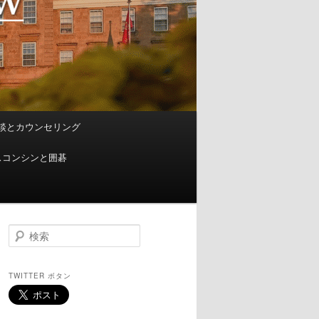
談とカウンセリング
スコンシンと囲碁
検
索
TWITTER ボタン