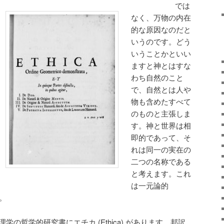
では
なく、万物の内在
的な原因なのだと
いうのです。どう
いうことかといい
ますと神とはすな
わち自然のこと
で、自然とは人や
物も含めたすべて
のものと主張しま
す。神と世界は相
即的であって、そ
れは同一の実在の
二つの名称である
と考えます。これ
は一元論的
す。
学の哲学的研究書にエチカ (Ethica) があります。邦訳