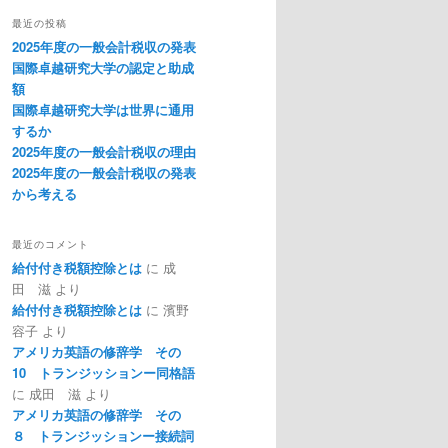
最近の投稿
2025年度の一般会計税収の発表
国際卓越研究大学の認定と助成
額
国際卓越研究大学は世界に通用
するか
2025年度の一般会計税収の理由
2025年度の一般会計税収の発表
から考える
最近のコメント
給付付き税額控除とは
に
成
田 滋
より
給付付き税額控除とは
に
濱野
容子
より
アメリカ英語の修辞学 その
10 トランジッションー同格語
に
成田 滋
より
アメリカ英語の修辞学 その
８ トランジッションー接続詞