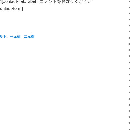
l’/][contact-field label=’コメントをお寄せください’
contact-form]
atsApp
共
有
ルト
、
一元論
、
二元論