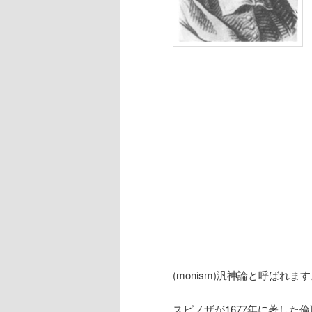
(monism)汎神論と呼ばれま
スピノザが1677年に著した倫理