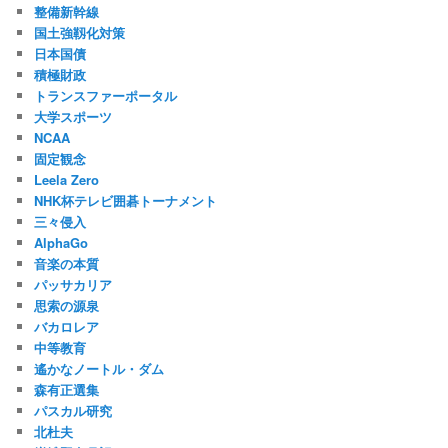
整備新幹線
国土強靱化対策
日本国債
積極財政
トランスファーポータル
大学スポーツ
NCAA
固定観念
Leela Zero
NHK杯テレビ囲碁トーナメント
三々侵入
AlphaGo
音楽の本質
パッサカリア
思索の源泉
バカロレア
中等教育
遙かなノートル・ダム
森有正選集
パスカル研究
北杜夫