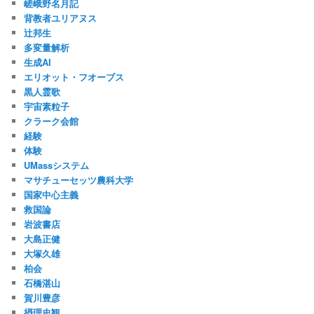
嵯峨野名月記
背教者ユリアヌス
辻邦生
多変量解析
生成AI
エリオット・フオーブス
黒人霊歌
宇宙素粒子
クラーク会館
経験
体験
UMassシステム
マサチューセッツ農科大学
国家中心主義
救国論
岩波書店
大島正健
大塚久雄
柏会
石橋湛山
賀川豊彦
摂理史観