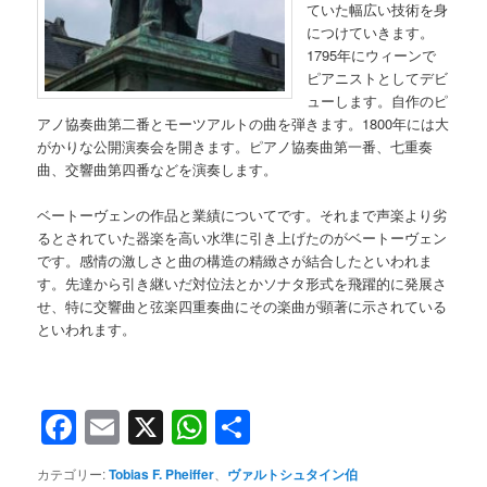
ていた幅広い技術を身
につけていきます。
1795年にウィーンで
ピアニストとしてデビ
ューします。自作のピ
アノ協奏曲第二番とモーツアルトの曲を弾きます。1800年には大
がかりな公開演奏会を開きます。ピアノ協奏曲第一番、七重奏
曲、交響曲第四番などを演奏します。
ベートーヴェンの作品と業績についてです。それまで声楽より劣
るとされていた器楽を高い水準に引き上げたのがベートーヴェン
です。感情の激しさと曲の構造の精緻さが結合したといわれま
す。先達から引き継いだ対位法とかソナタ形式を飛躍的に発展さ
せ、特に交響曲と弦楽四重奏曲にその楽曲が顕著に示されている
といわれます。
Facebook
Email
X
WhatsApp
共
有
カテゴリー:
Tobias F. Pheiffer
、
ヴァルトシュタイン伯