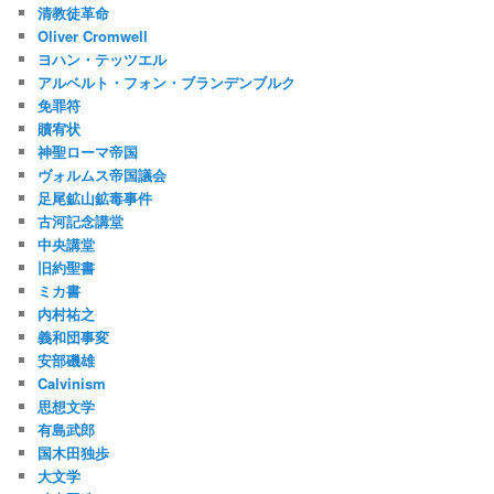
清教徒革命
Oliver Cromwell
ヨハン・テッツエル
アルベルト・フォン・ブランデンブルク
免罪符
贖宥状
神聖ローマ帝国
ヴォルムス帝国議会
足尾鉱山鉱毒事件
古河記念講堂
中央講堂
旧約聖書
ミカ書
内村祐之
義和団事変
安部磯雄
Calvinism
思想文学
有島武郎
国木田独歩
大文学