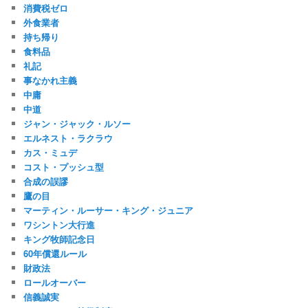
消費税ゼロ
外食業者
持ち帰り
食料品
礼記
事なかれ主義
中庸
中道
ジャン・ジャック・ルソー
エルネスト・ラクラウ
カス・ミュデ
コスト・プッシュ型
合成の誤謬
鷹の目
マーティン・ルーサー・キング・ジュニア
ワシントン大行進
キング牧師記念日
60年償還ルール
財政法
ロールオーバー
信義誠実