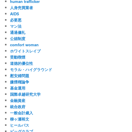
human trafficker
人身売買業者
AIDS
必要悪
マン法
通過儀礼
公娼制度
comfort woman
ホワイトスレイブ
受動喫煙
道徳的優位性
モラル・ハイグラウンド
慰安婦問題
嫌煙権論争
基金運用
国際卓越研究大学
金融資産
統合政府
一般会計歳入
柳ヶ瀬裕文
ヒールパス
ビッグクラブ