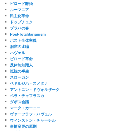
ビロード離婚
ルーマニア
民主化革命
ドゥプチェク
プラハの春
Post-Totalitarianism
ポスト全体主義
洞窟の比喩
ハヴェル
ビロード革命
反体制知識人
抵抗の半生
スローガン
ベドルジハ・スメタナ
アントニン・ドヴォルザーク
ベラ・チャフラスカ
ダボス会議
マーク・カーニー
ヴァーツラフ・ハヴェル
ウィンストン・チャーチル
事情変更の原則