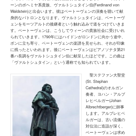
ーンのボヘミヤ系貴族、ヴァルトシュタイン伯(Ferdinand von
Waldstein)と出会います。彼はベートーヴェンの演奏を聴いて献
身的なパトロンとなります。ヴァルトシュタインは、ベートーヴ
ェンをモーツアルトの後継者という触れ込みで道をつけていきま
す。ベートーヴェンは、こうしてウィーンの貴族社会に受けいれ
られていきます。1790年にはハイドンがロンドンに向かう途中、
ボンに立ち寄り、ベートーヴェンの楽譜を見せられ、それが印象
に残ったといわれます。後にベートーヴェンはピアノソナタ第21
番ハ長調をヴァルトシュタイン伯に献呈したほどです。この曲は
「ヴァルトシュタイン」という通称でも知られています。
聖ステファン大聖堂
(St. Stephan
Cathedral)のオルガン
奏者、ヨハン・アルブ
レヒベルガー(Johan
Albrechtberger)に師事
します。アルブレヒベ
ルガーは、古い流儀の
対位法に造詣が深く、
ベートーヴェンは求め