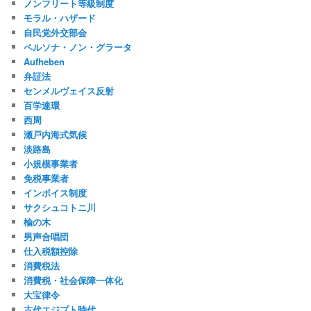
ノンフリート等級制度
モラル・ハザード
自民党外交部会
ペルソナ・ノン・グラータ
Aufheben
弁証法
センメルヴェイス反射
百学連環
西周
瀬戸内海式気候
淡路島
小規模事業者
免税事業者
インボイス制度
サクシュコトニ川
楡の木
男声合唱団
仕入税額控除
消費税法
消費税・社会保障一体化
大宝律令
古代エジプト時代