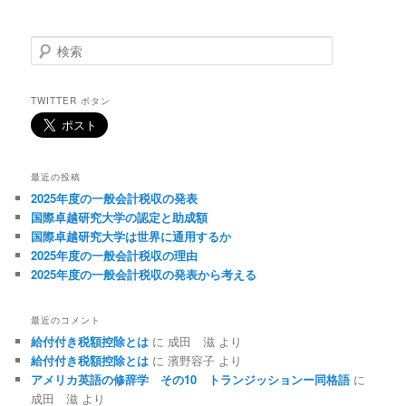
検
索
TWITTER ボタン
最近の投稿
2025年度の一般会計税収の発表
国際卓越研究大学の認定と助成額
国際卓越研究大学は世界に通用するか
2025年度の一般会計税収の理由
2025年度の一般会計税収の発表から考える
最近のコメント
給付付き税額控除とは
に
成田 滋
より
給付付き税額控除とは
に
濱野容子
より
アメリカ英語の修辞学 その10 トランジッションー同格語
に
成田 滋
より