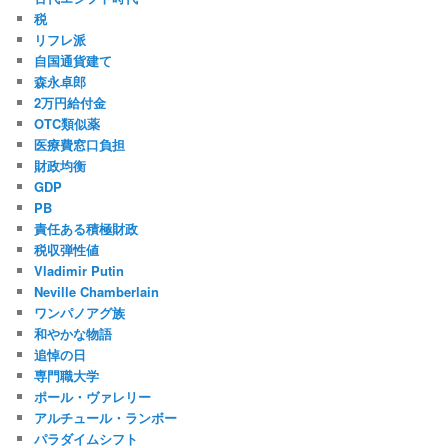
税
リフレ派
自国通貨建て
森永卓郎
2万円給付金
OTC類似薬
医療費窓口負担
財政均衡
GDP
PB
責任ある積極財政
税収弾性値
Vladimir Putin
Neville Chamberlain
ワンパノアグ族
和やかな物語
追悼の日
専門職大学
ポール・ヴァレリー
アルチュール・ランボー
パラダイムシフト