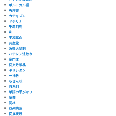
ポルトガル語
教理書
カテキズム
ドチリナ
千島列島
和
平和革命
共産党
象徴天皇制
バテレン追放令
宗門改
切支丹禁札
キリシタン
一神教
らせん状
時系列
単語の手がかり
語彙
同格
並列構造
従属接続