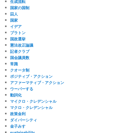
生成流転
国家の国制
囚人
国家
イデア
プラトン
国政選挙
憲法改正論議
記者クラブ
国会議員数
常識
クオータ制
ポジティブ・アクション
アファーマティブ・アクション
ウーバーする
動詞化
マイクロ・クレデンシャル
マクロ・クレデンシャル
政策金利
ダイバーシティ
金子みすゞ
sustainability