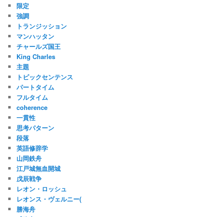
限定
強調
トランジッション
マンハッタン
チャールズ国王
King Charles
主題
トピックセンテンス
パートタイム
フルタイム
coherence
一貫性
思考パターン
段落
英語修辞学
山岡鉄舟
江戸城無血開城
戊辰戦争
レオン・ロッシュ
レオンス・ヴェルニー(
勝海舟