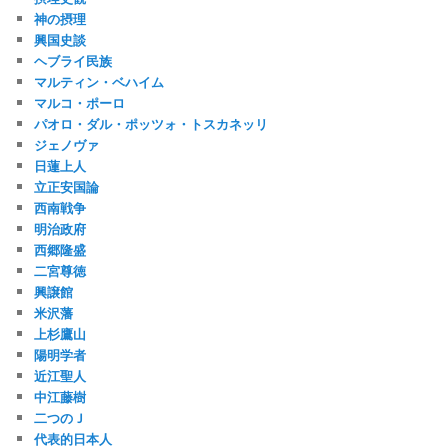
神の摂理
興国史談
ヘブライ民族
マルティン・ベハイム
マルコ・ポーロ
パオロ・ダル・ポッツォ・トスカネッリ
ジェノヴァ
日蓮上人
立正安国論
西南戦争
明治政府
西郷隆盛
二宮尊徳
興譲館
米沢藩
上杉鷹山
陽明学者
近江聖人
中江藤樹
二つのＪ
代表的日本人