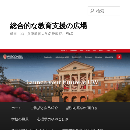
メ
サ
イ
ブ
検
ン
コ
索
コ
ン
総合的な教育支援の広場
ン
テ
成田 滋 兵庫教育大学名誉教授、Ph.D.
テ
ン
ン
ツ
ツ
へ
へ
移
移
動
動
メ
ホーム
ご挨拶と自己紹介
認知心理学の面白さ
イ
ン
学校の風景
心理学のややこしさ
メ
ニ