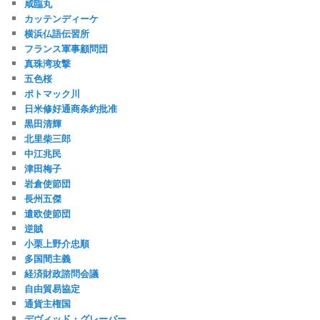
咸臨丸
カッテンディーケ
横浜仏語伝習所
フランス軍事顧問団
真珠湾攻撃
五色桜
ポトマック川
日米修好通商条約批准
黒田清輝
北里柴三郎
中江兆民
津田梅子
岩倉使節団
長州五傑
遣欧使節団
逆賊
小栗上野介忠順
多国間主義
経済財政諮問会議
自由貿易協定
通貨主権国
デヴィッド・グレーバー