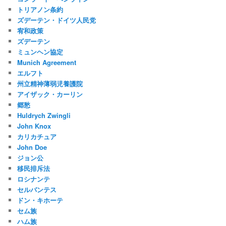
トリアノン条約
ズデーテン・ドイツ人民党
宥和政策
ズデーテン
ミュンヘン協定
Munich Agreement
エルフト
州立精神薄弱児養護院
アイザック・カーリン
郷愁
Huldrych Zwingli
John Knox
カリカチュア
John Doe
ジョン公
移民排斥法
ロシナンテ
セルバンテス
ドン・キホーテ
セム族
ハム族