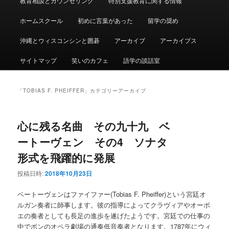
教育相談とカウンセリング
特別支援教育に関する情報
ュ
ー
ホームスクール
初めに言葉があった
留学の奨め
沖縄とウィスコンシンと囲碁
アーカイブ
アーカイブス
サイトマップ
笑いのカフェ
語学の談話室
「
TOBIAS F. PHEIFFER
」カテゴリーアーカイブ
心に残る名曲 その九十九 ベ
ートーヴェン その4 ソナタ
形式を飛躍的に発展
投稿日時:
2018年10月23日
ベートーヴェンはファイファー(Tobias F. Pheiffer)という宮廷オ
ルガン奏者に師事します。彼の指導によってクラヴィアやオーボ
エの奏者としても長足の進歩を遂げたようです。宮廷での仕事の
中でボンのオペラ劇場の通奏低音奏者となります。1787年にウィ