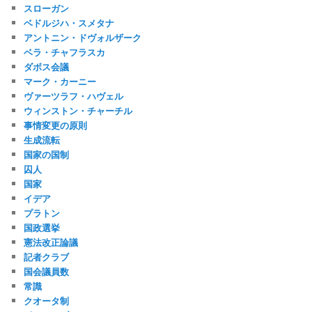
スローガン
ベドルジハ・スメタナ
アントニン・ドヴォルザーク
ベラ・チャフラスカ
ダボス会議
マーク・カーニー
ヴァーツラフ・ハヴェル
ウィンストン・チャーチル
事情変更の原則
生成流転
国家の国制
囚人
国家
イデア
プラトン
国政選挙
憲法改正論議
記者クラブ
国会議員数
常識
クオータ制