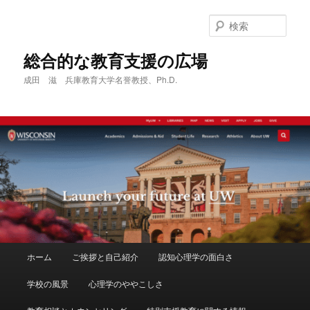
メ
サ
イ
ブ
検
ン
コ
索
コ
ン
総合的な教育支援の広場
ン
テ
成田 滋 兵庫教育大学名誉教授、Ph.D.
テ
ン
ン
ツ
ツ
へ
へ
移
移
動
動
メ
ホーム
ご挨拶と自己紹介
認知心理学の面白さ
イ
ン
学校の風景
心理学のややこしさ
メ
ニ