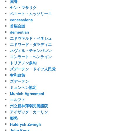
屈辱
ヤン・マサリク
ベニート・ムッソリーニ
concessions
首脳会談
dementian
エドヴァルド・ベネシュ
エドワード・ダラディエ
ネヴィル・チェンバレン
コンラート・ヘンライン
トリアノン条約
ズデーテン・ドイツ人民党
宥和政策
ズデーテン
ミュンヘン協定
Munich Agreement
エルフト
州立精神薄弱児養護院
アイザック・カーリン
郷愁
Huldrych Zwingli
John Knox