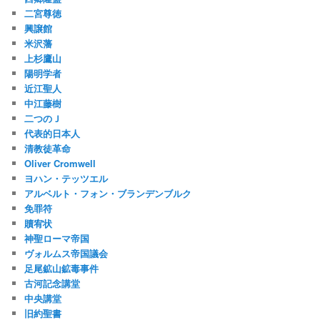
二宮尊徳
興譲館
米沢藩
上杉鷹山
陽明学者
近江聖人
中江藤樹
二つのＪ
代表的日本人
清教徒革命
Oliver Cromwell
ヨハン・テッツエル
アルベルト・フォン・ブランデンブルク
免罪符
贖宥状
神聖ローマ帝国
ヴォルムス帝国議会
足尾鉱山鉱毒事件
古河記念講堂
中央講堂
旧約聖書