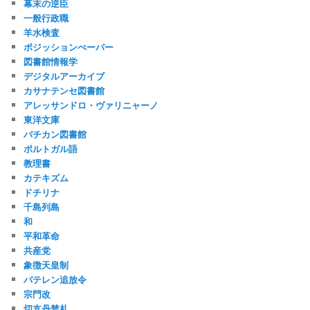
幕末の逆臣
一般行政職
羊水検査
ポジッションぺーパー
図書館情報学
デジタルアーカイブ
カサナテンセ図書館
アレッサンドロ・ヴァリニャーノ
東洋文庫
バチカン図書館
ポルトガル語
教理書
カテキズム
ドチリナ
千島列島
和
平和革命
共産党
象徴天皇制
バテレン追放令
宗門改
切支丹禁札