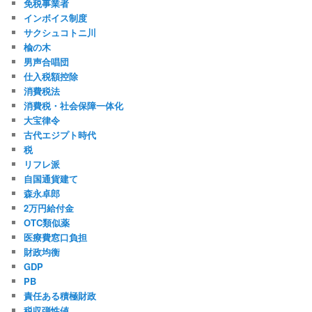
免税事業者
インボイス制度
サクシュコトニ川
楡の木
男声合唱団
仕入税額控除
消費税法
消費税・社会保障一体化
大宝律令
古代エジプト時代
税
リフレ派
自国通貨建て
森永卓郎
2万円給付金
OTC類似薬
医療費窓口負担
財政均衡
GDP
PB
責任ある積極財政
税収弾性値