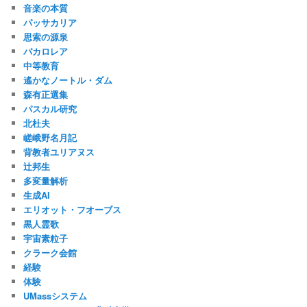
音楽の本質
パッサカリア
思索の源泉
バカロレア
中等教育
遙かなノートル・ダム
森有正選集
パスカル研究
北杜夫
嵯峨野名月記
背教者ユリアヌス
辻邦生
多変量解析
生成AI
エリオット・フオーブス
黒人霊歌
宇宙素粒子
クラーク会館
経験
体験
UMassシステム