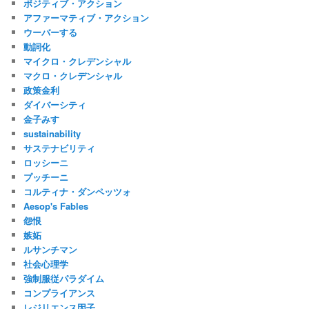
ポジティブ・アクション
アファーマティブ・アクション
ウーバーする
動詞化
マイクロ・クレデンシャル
マクロ・クレデンシャル
政策金利
ダイバーシティ
金子みすゞ
sustainability
サステナビリティ
ロッシーニ
プッチーニ
コルティナ・ダンペッツォ
Aesop's Fables
怨恨
嫉妬
ルサンチマン
社会心理学
強制服従パラダイム
コンプライアンス
レジリエンス因子