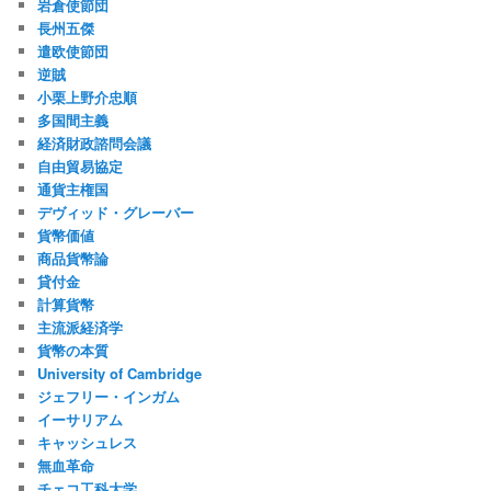
岩倉使節団
長州五傑
遣欧使節団
逆賊
小栗上野介忠順
多国間主義
経済財政諮問会議
自由貿易協定
通貨主権国
デヴィッド・グレーバー
貨幣価値
商品貨幣論
貸付金
計算貨幣
主流派経済学
貨幣の本質
University of Cambridge
ジェフリー・インガム
イーサリアム
キャッシュレス
無血革命
チェコ工科大学