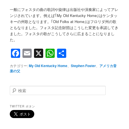
一般にフォスタの曲の歌詞や旋律は出版社や演奏家によってアレ
ンジされています。例えば｢My Old Kentucky Home｣はケンタッ
キーの州歌となります。｢Old Folks at Home｣はフロリダ州の歌
ともなりました。フォスタ記念財団はこうした変更を承認してき
ました。フォスタの歌がこうしてさらに広まることになりまし
た。
Facebook
Email
X
WhatsApp
共
有
カテゴリー:
My Old Kentucky Home
、
Stephen Foster
、
アメリカ音
楽の父
検
索
TWITTER ボタン