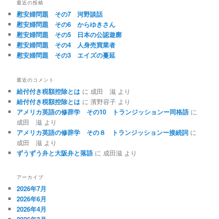
最近の投稿
慰安婦問題 その7 河野談話
慰安婦問題 その6 からゆきさん
慰安婦問題 その5 日本の公認遊廓
慰安婦問題 その4 人身売買業者
慰安婦問題 その3 エイズの蔓延
最近のコメント
給付付き税額控除とは
に
成田 滋
より
給付付き税額控除とは
に
濱野容子
より
アメリカ英語の修辞学 その10 トランジッションー同格語
に
成田 滋
より
アメリカ英語の修辞学 その８ トランジッションー接続詞
に
成田 滋
より
ずうずう弁と大阪弁と落語
に
成田滋
より
アーカイブ
2026年7月
2026年6月
2026年4月