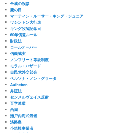
合成の誤謬
鷹の目
マーティン・ルーサー・キング・ジュニア
ワシントン大行進
キング牧師記念日
60年償還ルール
財政法
ロールオーバー
信義誠実
ノンフリート等級制度
モラル・ハザード
自民党外交部会
ペルソナ・ノン・グラータ
Aufheben
弁証法
センメルヴェイス反射
百学連環
西周
瀬戸内海式気候
淡路島
小規模事業者