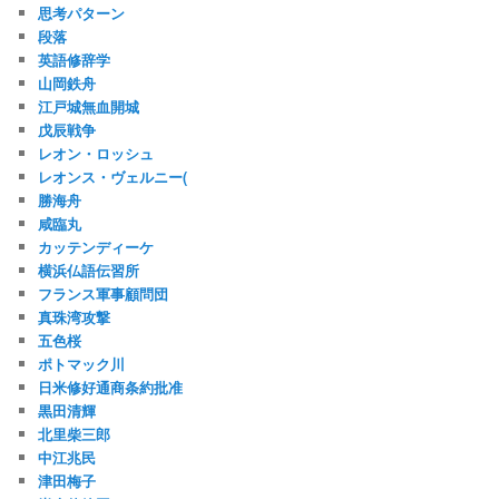
思考パターン
段落
英語修辞学
山岡鉄舟
江戸城無血開城
戊辰戦争
レオン・ロッシュ
レオンス・ヴェルニー(
勝海舟
咸臨丸
カッテンディーケ
横浜仏語伝習所
フランス軍事顧問団
真珠湾攻撃
五色桜
ポトマック川
日米修好通商条約批准
黒田清輝
北里柴三郎
中江兆民
津田梅子