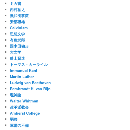
ミカ書
内村祐之
義和団事変
安部磯雄
Calvinism
思想文学
有島武郎
国木田独歩
大文学
畔上賢造
トーマス・カーライル
Immanuel Kant
Martin Luther
Ludwig van Beethoven
Rembrandt H. van Rijn
理神論
Walter Whitman
改革派教会
Amherst College
弱腰
軍備の不備