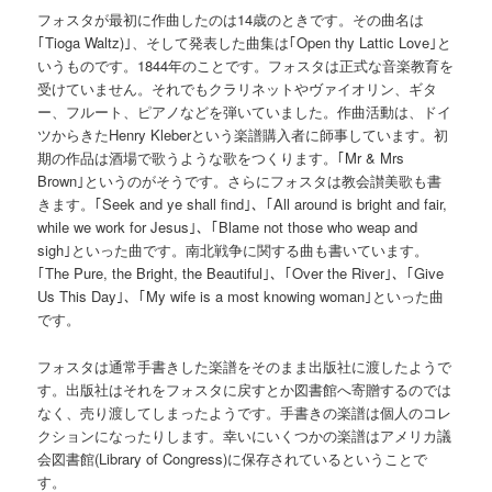
フォスタが最初に作曲したのは14歳のときです。その曲名は
｢Tioga Waltz)｣、そして発表した曲集は｢Open thy Lattic Love｣と
いうものです。1844年のことです。フォスタは正式な音楽教育を
受けていません。それでもクラリネットやヴァイオリン、ギタ
ー、フルート、ピアノなどを弾いていました。作曲活動は、ドイ
ツからきたHenry Kleberという楽譜購入者に師事しています。初
期の作品は酒場で歌うような歌をつくります。｢Mr & Mrs
Brown｣というのがそうです。さらにフォスタは教会讃美歌も書
きます。｢Seek and ye shall find｣、｢All around is bright and fair,
while we work for Jesus｣、｢Blame not those who weap and
sigh｣といった曲です。南北戦争に関する曲も書いています。
｢The Pure, the Bright, the Beautiful｣、｢Over the River｣、｢Give
Us This Day｣、｢My wife is a most knowing woman｣といった曲
です。
フォスタは通常手書きした楽譜をそのまま出版社に渡したようで
す。出版社はそれをフォスタに戻すとか図書館へ寄贈するのでは
なく、売り渡してしまったようです。手書きの楽譜は個人のコレ
クションになったりします。幸いにいくつかの楽譜はアメリカ議
会図書館(Library of Congress)に保存されているということで
す。