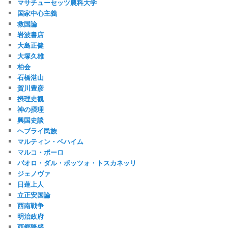
マサチューセッツ農科大学
国家中心主義
救国論
岩波書店
大島正健
大塚久雄
柏会
石橋湛山
賀川豊彦
摂理史観
神の摂理
興国史談
ヘブライ民族
マルティン・ベハイム
マルコ・ポーロ
パオロ・ダル・ポッツォ・トスカネッリ
ジェノヴァ
日蓮上人
立正安国論
西南戦争
明治政府
西郷隆盛