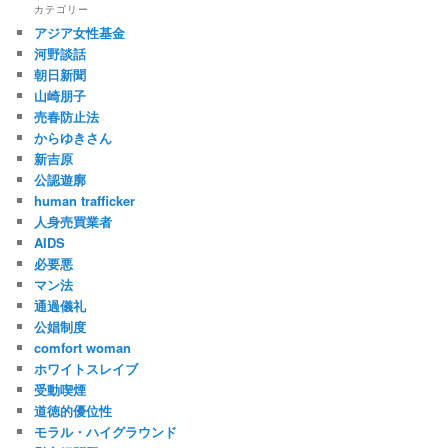
カテゴリー
アジア女性基金
河野談話
朝日新聞
山崎朋子
売春防止法
からゆきさん
新吉原
公認遊廓
human trafficker
人身売買業者
AIDS
必要悪
マン法
通過儀礼
公娼制度
comfort woman
ホワイトスレイブ
受動喫煙
道徳的優位性
モラル・ハイグラウンド