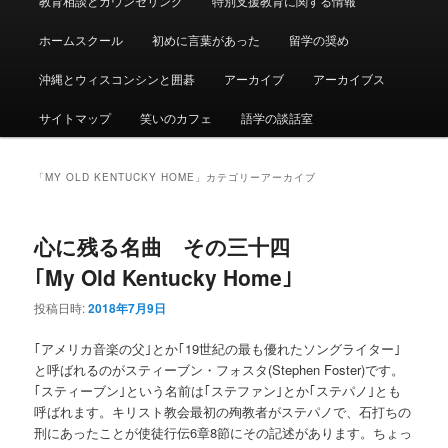
教育相談とカウンセリング
特別支援教育に関する情報
ュ
ー
ホームスクール
初めに言葉があった
留学の奨め
沖縄とウィスコンシンと囲碁
アーカイブ
アーカイブス
サイトマップ
笑いのカフェ
語学の談話室
「
MY OLD KENTUCKY HOME
」カテゴリーアーカイブ
心に残る名曲 その三十四
｢My Old Kentucky Home｣
投稿日時:
2018年7月9日
｢アメリカ音楽の父｣とか｢19世紀の最も優れたソングライター｣
と呼ばれるのがスティーブン・フォスタ(Stephen Foster)です。
｢スティーブン｣という名前は｢ステファン｣とか｢ステパノ｣とも
呼ばれます。キリスト教会最初の殉教者がステパノで、石打ちの
刑にあったことが使徒行伝6章8節にその記述があります。ちょっ