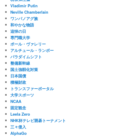
Vladimir Putin
Neville Chamberlain
ワンパノアグ族
和やかな物語
追悼の日
専門職大学
ポール・ヴァレリー
アルチュール・ランボー
パラダイムシフト
整備新幹線
国土強靱化対策
日本国債
積極財政
トランスファーポータル
大学スポーツ
NCAA
固定観念
Leela Zero
NHK杯テレビ囲碁トーナメント
三々侵入
AlphaGo