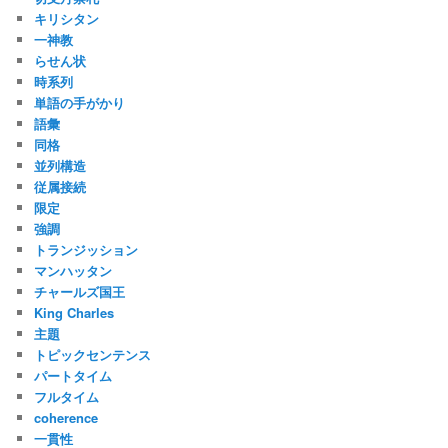
キリシタン
一神教
らせん状
時系列
単語の手がかり
語彙
同格
並列構造
従属接続
限定
強調
トランジッション
マンハッタン
チャールズ国王
King Charles
主題
トピックセンテンス
パートタイム
フルタイム
coherence
一貫性