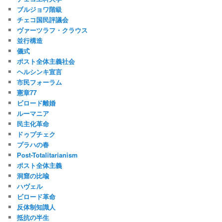
ブルジョワ階級
チェコ国民評議会
ヴァーツラフ・クラウス
並行構造
儀式
ポスト全体主義社会
ヘルシンキ宣言
市民フォーラム
憲章77
ビロード離婚
ルーマニア
民主化革命
ドゥプチェク
プラハの春
Post-Totalitarianism
ポスト全体主義
洞窟の比喩
ハヴェル
ビロード革命
反体制知識人
抵抗の半生