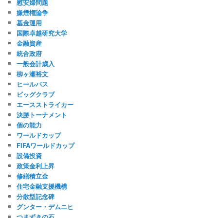
慰安婦問題
嫌煙権論争
基金運用
国際卓越研究大学
金融資産
統合政府
一般会計歳入
柳ヶ瀬裕文
ヒールパス
ビッグクラブ
エースストライカー
決勝トーナメント
個の能力
ワールドカップ
FIFAワールドカップ
設備投資
政策金利上昇
修繕積立金
住宅金融支援機構
分散型記念碑
グンター・デムニヒ
つまずきの石