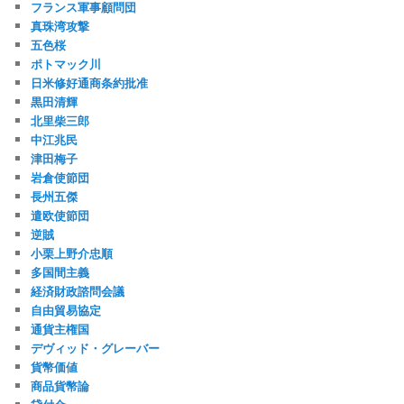
フランス軍事顧問団
真珠湾攻撃
五色桜
ポトマック川
日米修好通商条約批准
黒田清輝
北里柴三郎
中江兆民
津田梅子
岩倉使節団
長州五傑
遣欧使節団
逆賊
小栗上野介忠順
多国間主義
経済財政諮問会議
自由貿易協定
通貨主権国
デヴィッド・グレーバー
貨幣価値
商品貨幣論