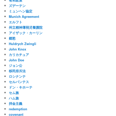
宥和政策
ズデーテン
ミュンヘン協定
Munich Agreement
エルフト
州立精神薄弱児養護院
アイザック・カーリン
郷愁
Huldrych Zwingli
John Knox
カリカチュア
John Doe
ジョン公
移民排斥法
ロシナンテ
セルバンテス
ドン・キホーテ
セム族
ハム族
拝金主義
redemption
covenant