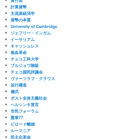
貸付金
計算貨幣
主流派経済学
貨幣の本質
University of Cambridge
ジェフリー・インガム
イーサリアム
キャッシュレス
無血革命
チェコ工科大学
ブルジョワ階級
チェコ国民評議会
ヴァーツラフ・クラウス
並行構造
儀式
ポスト全体主義社会
ヘルシンキ宣言
市民フォーラム
憲章77
ビロード離婚
ルーマニア
民主化革命