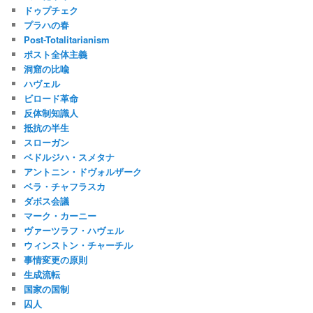
ドゥプチェク
プラハの春
Post-Totalitarianism
ポスト全体主義
洞窟の比喩
ハヴェル
ビロード革命
反体制知識人
抵抗の半生
スローガン
ベドルジハ・スメタナ
アントニン・ドヴォルザーク
ベラ・チャフラスカ
ダボス会議
マーク・カーニー
ヴァーツラフ・ハヴェル
ウィンストン・チャーチル
事情変更の原則
生成流転
国家の国制
囚人