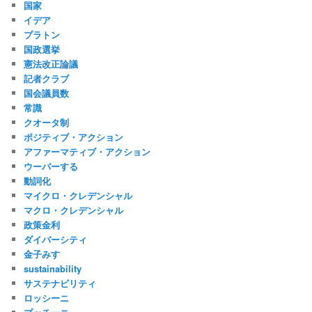
国家
イデア
プラトン
国政選挙
憲法改正論議
記者クラブ
国会議員数
常識
クオータ制
ポジティブ・アクション
アファーマティブ・アクション
ウーバーする
動詞化
マイクロ・クレデンシャル
マクロ・クレデンシャル
政策金利
ダイバーシティ
金子みすゞ
sustainability
サステナビリティ
ロッシーニ