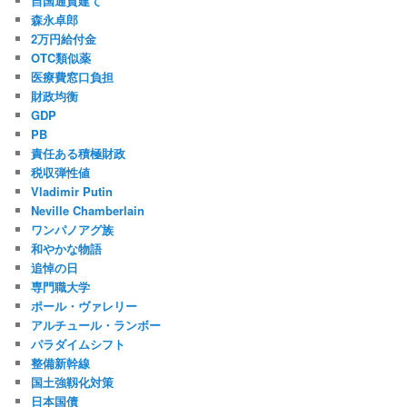
自国通貨建て
森永卓郎
2万円給付金
OTC類似薬
医療費窓口負担
財政均衡
GDP
PB
責任ある積極財政
税収弾性値
Vladimir Putin
Neville Chamberlain
ワンパノアグ族
和やかな物語
追悼の日
専門職大学
ポール・ヴァレリー
アルチュール・ランボー
パラダイムシフト
整備新幹線
国土強靱化対策
日本国債