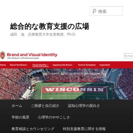
メ
サ
イ
ブ
検
ン
コ
索
コ
ン
総合的な教育支援の広場
ン
テ
成田 滋 兵庫教育大学名誉教授、Ph.D.
テ
ン
ン
ツ
ツ
へ
へ
移
移
動
動
メ
ホーム
ご挨拶と自己紹介
認知心理学の面白さ
イ
ン
学校の風景
心理学のややこしさ
メ
ニ
教育相談とカウンセリング
特別支援教育に関する情報