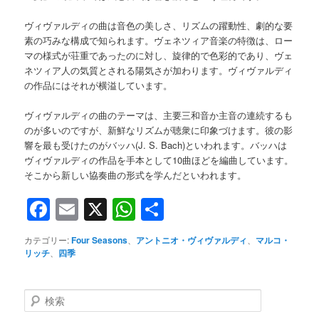
ヴィヴァルディの曲は音色の美しさ、リズムの躍動性、劇的な要
素の巧みな構成で知られます。ヴェネツィア音楽の特徴は、ロー
マの様式が荘重であったのに対し、旋律的で色彩的であり、ヴェ
ネツィア人の気質とされる陽気さが加わります。ヴィヴァルディ
の作品にはそれが横溢しています。
ヴィヴァルディの曲のテーマは、主要三和音か主音の連続するも
のが多いのですが、新鮮なリズムが聴衆に印象づけます。彼の影
響を最も受けたのがバッハ(J. S. Bach)といわれます。バッハは
ヴィヴァルディの作品を手本として10曲ほどを編曲しています。
そこから新しい協奏曲の形式を学んだといわれます。
Facebook
Email
X
WhatsApp
共
有
カテゴリー:
Four Seasons
、
アントニオ・ヴィヴァルディ
、
マルコ・
リッチ
、
四季
検
索