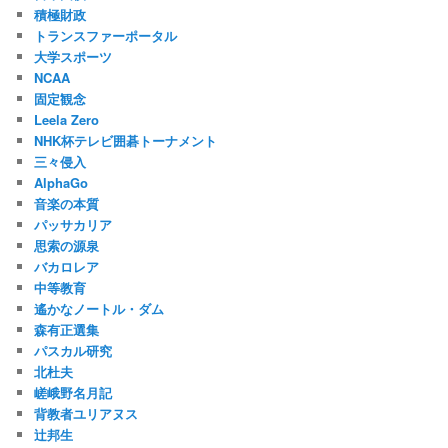
積極財政
トランスファーポータル
大学スポーツ
NCAA
固定観念
Leela Zero
NHK杯テレビ囲碁トーナメント
三々侵入
AlphaGo
音楽の本質
パッサカリア
思索の源泉
バカロレア
中等教育
遙かなノートル・ダム
森有正選集
パスカル研究
北杜夫
嵯峨野名月記
背教者ユリアヌス
辻邦生