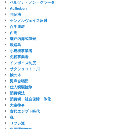
ペルソナ・ノン・グラータ
Aufheben
弁証法
センメルヴェイス反射
百学連環
西周
瀬戸内海式気候
淡路島
小規模事業者
免税事業者
インボイス制度
サクシュコトニ川
楡の木
男声合唱団
仕入税額控除
消費税法
消費税・社会保障一体化
大宝律令
古代エジプト時代
税
リフレ派