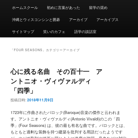
ュ
ー
ホームスクール
初めに言葉があった
留学の奨め
沖縄とウィスコンシンと囲碁
アーカイブ
アーカイブス
サイトマップ
笑いのカフェ
語学の談話室
「
FOUR SEASONS
」カテゴリーアーカイブ
心に残る名曲 その百十一 ア
ントニオ・ヴィヴァルディ
「四季」
投稿日時:
2018年11月9日
1723年に作曲されたバロック(Baroque)音楽の傑作と云われま
す。アントニオ・ヴィヴァルディ(Antonio Vivaldi)のこの「四
季」(Four Seasons) は、彼の最も有名な曲です。バロックとは、
もともと過剰な装飾を持つ建築を批判する用語だったようです