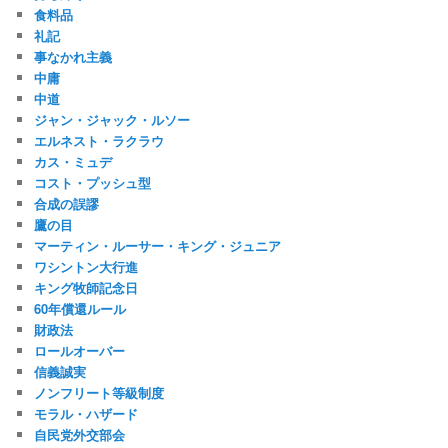
食料品
礼記
事なかれ主義
中庸
中道
ジャン・ジャック・ルソー
エルネスト・ラクラウ
カス・ミュデ
コスト・プッシュ型
合成の誤謬
鷹の目
マーティン・ルーサー・キング・ジュニア
ワシントン大行進
キング牧師記念日
60年償還ルール
財政法
ロールオーバー
信義誠実
ノンフリート等級制度
モラル・ハザード
自民党外交部会