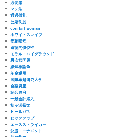
必要悪
マン法
通過儀礼
公娼制度
comfort woman
ホワイトスレイブ
受動喫煙
道徳的優位性
モラル・ハイグラウンド
慰安婦問題
嫌煙権論争
基金運用
国際卓越研究大学
金融資産
統合政府
一般会計歳入
柳ヶ瀬裕文
ヒールパス
ビッグクラブ
エースストライカー
決勝トーナメント