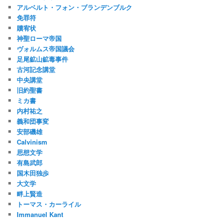
アルベルト・フォン・ブランデンブルク
免罪符
贖宥状
神聖ローマ帝国
ヴォルムス帝国議会
足尾鉱山鉱毒事件
古河記念講堂
中央講堂
旧約聖書
ミカ書
内村祐之
義和団事変
安部磯雄
Calvinism
思想文学
有島武郎
国木田独歩
大文学
畔上賢造
トーマス・カーライル
Immanuel Kant