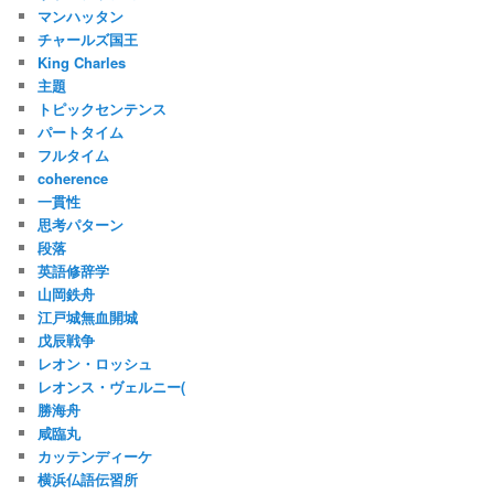
マンハッタン
チャールズ国王
King Charles
主題
トピックセンテンス
パートタイム
フルタイム
coherence
一貫性
思考パターン
段落
英語修辞学
山岡鉄舟
江戸城無血開城
戊辰戦争
レオン・ロッシュ
レオンス・ヴェルニー(
勝海舟
咸臨丸
カッテンディーケ
横浜仏語伝習所