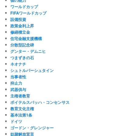
個の能力
ワールドカップ
FIFAワールドカップ
設備投資
政策金利上昇
修繕積立金
住宅金融支援機構
分散型記念碑
グンター・デムニヒ
つまずきの石
ネオナチ
シュトルパーシュタイン
当事者性
抑止力
武器供与
主権者教育
ボイテルスバッハ・コンセンサス
教育文化主権
基本法第1条
ドイツ
ゴードン・グレンジャー
奴隷解放宣言