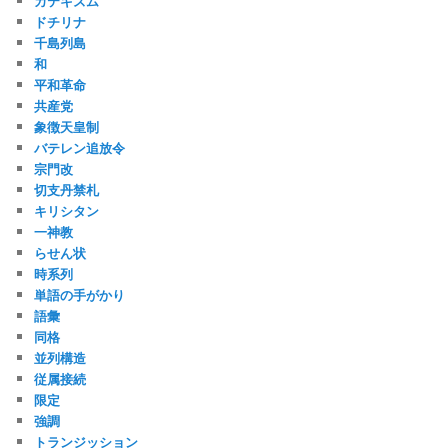
カテキズム
ドチリナ
千島列島
和
平和革命
共産党
象徴天皇制
バテレン追放令
宗門改
切支丹禁札
キリシタン
一神教
らせん状
時系列
単語の手がかり
語彙
同格
並列構造
従属接続
限定
強調
トランジッション