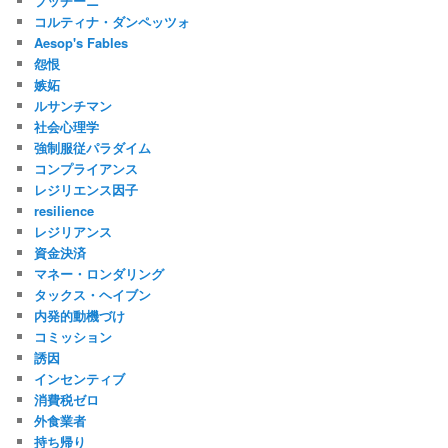
プッチーニ
コルティナ・ダンペッツォ
Aesop's Fables
怨恨
嫉妬
ルサンチマン
社会心理学
強制服従パラダイム
コンプライアンス
レジリエンス因子
resilience
レジリアンス
資金決済
マネー・ロンダリング
タックス・ヘイブン
内発的動機づけ
コミッション
誘因
インセンティブ
消費税ゼロ
外食業者
持ち帰り