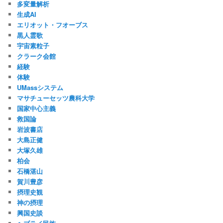
多変量解析
生成AI
エリオット・フオーブス
黒人霊歌
宇宙素粒子
クラーク会館
経験
体験
UMassシステム
マサチューセッツ農科大学
国家中心主義
救国論
岩波書店
大島正健
大塚久雄
柏会
石橋湛山
賀川豊彦
摂理史観
神の摂理
興国史談