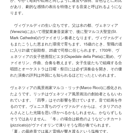
が、やがて彫刻や絵画と同じように速度や強弱、音色などに対比
があり、劇的な感情の表出を特徴とする音楽と呼ばれるようにな
ります。
ヴィヴァルディの生い立ちです。父は水の都、ヴェネツィア
(Venezia)において理髪業兼音楽家で、後に聖マルコ大聖堂(St.
Mark Cathedral)のヴァイオリン奏者となります。ヴィヴァルディ
もまたこうした恵まれた環境で育ちます。15歳のとき、聖職の道
に入り21歳で副助祭、25歳で司祭に任じられます。1703年、ヴ
ェネツィアの女子慈善院ピエタ(Ospedale della Pieta)に勤め、ヴ
ァイオリン、作曲、合奏を教えます。女子生徒たちで組織する合
唱団とオーケストラは日曜・祭日には必ず演奏会を開き、その優
れた演奏の評判は外国にも知られるほどだったといわれます。
ヴェネツィアの風景画家マルコ・リッチ(Marco Ricci)に感化され
たようです。リッチはヴェネツィア風景画法の創始者とももいわ
れています。「四季」はその影響を受けています。音で絵画を作
るのです。ヴェニス育ちのヴィヴァルディからは、イタリアのさ
んさんとした光陽を思い浮かべるかもしれません。かならずしも
そうではありません。「冬」の場合は銀色のようなピッチカート
(pizzicato)がヴァイオリンで凍りそうな雨が奏でられます。
「夏」の最終章では嵐と雷鳴が響き渡るという塩梅です。