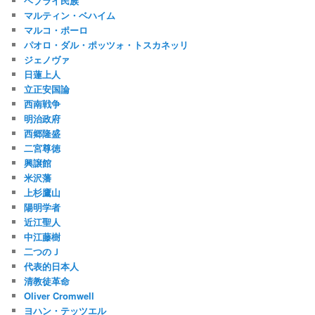
ヘブライ民族
マルティン・ベハイム
マルコ・ポーロ
パオロ・ダル・ポッツォ・トスカネッリ
ジェノヴァ
日蓮上人
立正安国論
西南戦争
明治政府
西郷隆盛
二宮尊徳
興譲館
米沢藩
上杉鷹山
陽明学者
近江聖人
中江藤樹
二つのＪ
代表的日本人
清教徒革命
Oliver Cromwell
ヨハン・テッツエル