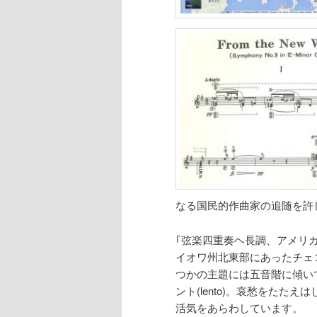
なる国民的作曲家の追随を許
｢弦楽四重奏ヘ長調、アメリ
イオワ州北東部にあったチェ
つかの主題には五音階に傾い
ント(lento)。哀愁をた
活気をあらわしています。