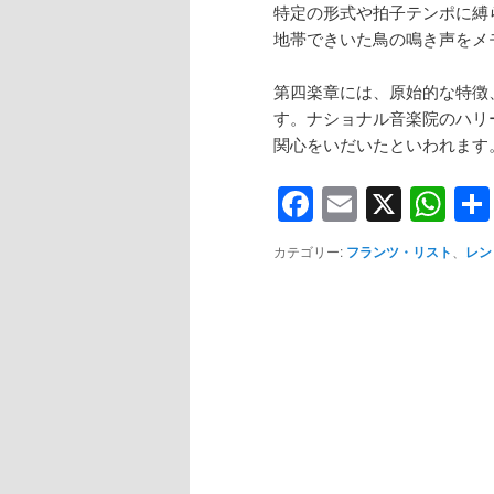
特定の形式や拍子テンポに縛られ
地帯できいた鳥の鳴き声をメ
第四楽章には、原始的な特徴
す。ナショナル音楽院のハリーパ
関心をいだいたといわれます
Facebook
Email
X
Wh
カテゴリー:
フランツ・リスト
、
レン