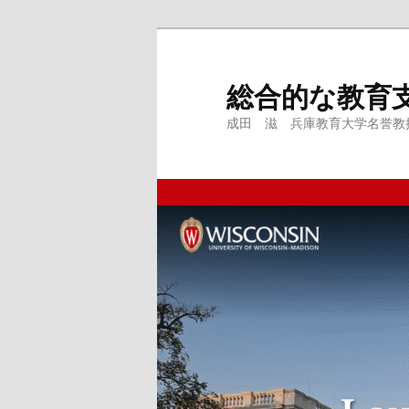
メ
サ
イ
ブ
ン
コ
総合的な教育
コ
ン
成田 滋 兵庫教育大学名誉教授、
ン
テ
テ
ン
ン
ツ
ツ
へ
へ
移
移
動
動