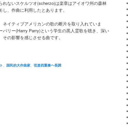
ないスケルツオ(scherzo)は楽章はアイオワ州の森林
モし、作曲に利用したとあります。
、ネイティブアメリカンの歌の断片を取り入れていま
リー(Harry Parry)という学生の黒人霊歌を聴き、深い
。その影響を感じさせる曲です。
atsApp
共
有
ト
、
国民的大作曲家
、
弦楽四重奏ヘ長調