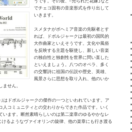
うです。その後、｢売られた花嫁｣など
でチェコ固有の音楽形式を作り出して
いきます。
スメタナがボヘミア音楽の先駆者とす
れば、ドボルジャークは最初の国民的
大作曲家といえそうです。文化や風俗
を反映する主題を駆使し、新しい音楽
の独自性と独創性を世界に問い直した
といえましょう。八つのオペラ、多く
の交響詩に祖国の伝説や歴史、英雄、
風景さらに思想を取り入れ、他のいか
しません。
カ｣はドボルジャークの傑作の一つといわれています。ア
コ人コミュニティとの交わりからできた作品です。いく
ています。断然素晴らしいのは第二楽章のゆるやかなレ
たえはじけるようなヴァイオリンの旋律、他の楽章にも行き渡る