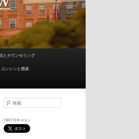
談とカウンセリング
スコンシンと囲碁
検
索
TWITTER ボタン