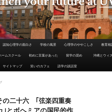
認知心理学の面白さ
学校の風景
心理学のややこしさ
教育相
ホームスクール
初めに言葉があった
留学の奨め
沖縄とウィ
サイトマップ
笑いのカフェ
語学の談話室
ブ
その二十六 ｢弦楽四重奏
カ｣とボヘミアの国民的作