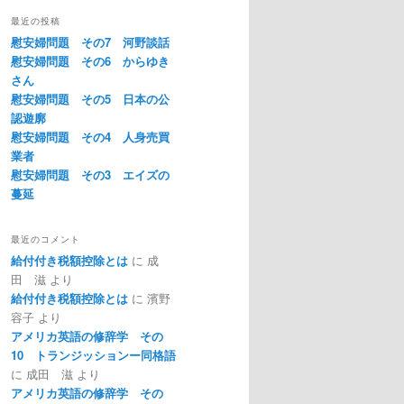
最近の投稿
慰安婦問題 その7 河野談話
慰安婦問題 その6 からゆき
さん
慰安婦問題 その5 日本の公
認遊廓
慰安婦問題 その4 人身売買
業者
慰安婦問題 その3 エイズの
蔓延
最近のコメント
給付付き税額控除とは
に
成
田 滋
より
給付付き税額控除とは
に
濱野
容子
より
アメリカ英語の修辞学 その
10 トランジッションー同格語
に
成田 滋
より
アメリカ英語の修辞学 その