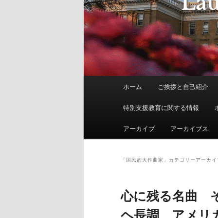
メ
ホーム
ご挨拶と自己紹介
イ
ン
特別支援教育に関する情報
メ
ニ
アーカイブ
アーカイブス
ュ
ー
「
国民的大作曲家
」カテゴリーアーカイ
心に残る名曲 
ヘ長調、アメリ