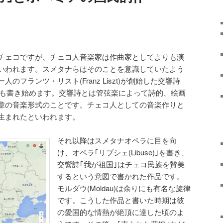
チェコですが、チェコ人音楽家は作曲家としてよりも演
いわれます。スメタナらはそのことを意識していたよう
フランツ・リスト(Franz Liszt)が創始した交響詩
をスメタナも書き始めます。交響詩とは管弦楽によって詩的、絵画
章の音楽形式のことです。チェコ人としての音楽作りと
生まれたといわれます。
それ以降はスメタナオペラに目を向
け、オペラ｢リブシェ(Libuse)｣を書き、
交響詩｢我が祖国｣はチェコ民族を賛美
するという意図で書かれた作品です。
モルダウ(Moldau)は余りにも有名な旋律
です。こうした作品と書いた時期は彼
の愛国的な情熱が絶頂に達した頃のよ