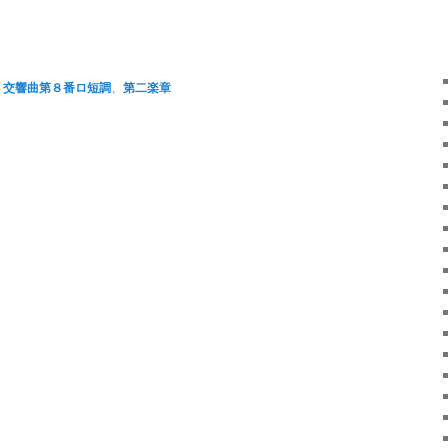
atsApp
共
有
、
交響曲第８番ロ短調
、
第二楽章