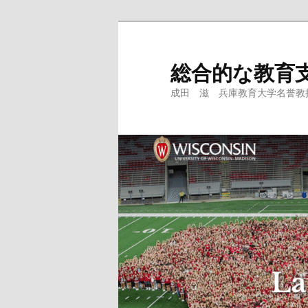
メ
サ
イ
ブ
ン
コ
総合的な教育
コ
ン
成田 滋 兵庫教育大学名誉教授、
ン
テ
テ
ン
ン
ツ
ツ
へ
へ
移
移
動
動