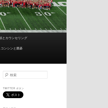
談とカウンセリング
スコンシンと囲碁
検
索
TWITTER ボタン