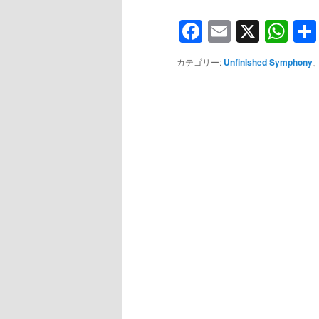
Facebook
Email
X
Wh
カテゴリー:
Unfinished Symphony