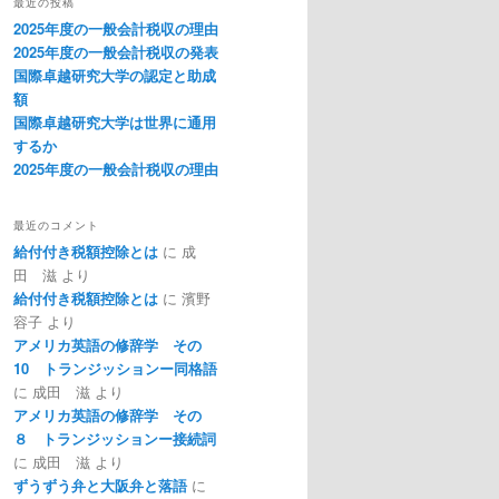
最近の投稿
2025年度の一般会計税収の理由
2025年度の一般会計税収の発表
国際卓越研究大学の認定と助成
額
国際卓越研究大学は世界に通用
するか
2025年度の一般会計税収の理由
最近のコメント
給付付き税額控除とは
に
成
田 滋
より
給付付き税額控除とは
に
濱野
容子
より
アメリカ英語の修辞学 その
10 トランジッションー同格語
に
成田 滋
より
アメリカ英語の修辞学 その
８ トランジッションー接続詞
に
成田 滋
より
ずうずう弁と大阪弁と落語
に