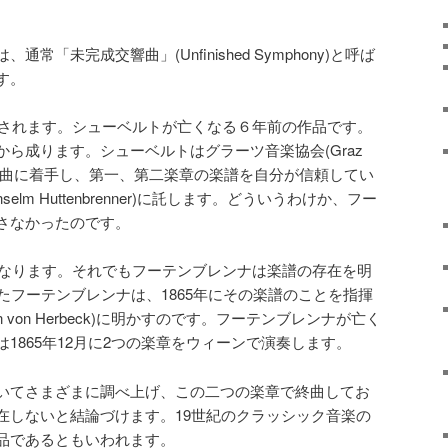
「未完成交響曲」(Unfinished Symphony)と呼ば
す。
曲されます。シューベルトが亡くなる６年前の作品です。
ら成ります。シューベルトはグラーツ音楽協会(Graz
のためにこの曲に着手し、第一、第二楽章の楽譜を自分が信頼してい
lm Huttenbrenner)に託します。どういうわけか、フー
さなかったのです。
亡くなります。それでもフーテンブレンナは楽譜の存在を明
たフーテンブレンナは、1865年にその楽譜のことを指揮
n von Herbeck)に明かすのです。フーテンブレンナが亡く
1865年12月に2つの楽章をウィーンで演奏します。
いてさまざまに調べ上げ、この二つの楽章で終曲してお
在しないと結論づけます。19世紀のクラッシック音楽の
品であるともいわれます。