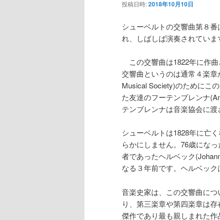
投稿日時:
2018年10月10日
シューベルトの交響曲第８番は、通常
れ、しばしば演奏されていま
この交響曲は1822年に作
交響曲というのは通常４楽章か
Musical Society)
た友達のフーテンブレンナ(Anse
テンブレンナは音楽協会に渡
シューベルトは1828年に
らかにしません。76歳になっ
者であったヘルベック(Johan
なる３年前です。ヘルベックは
音楽史家は、この交響曲につ
り、第三楽章や第四楽章は存
傑作であり最も親しまれた作