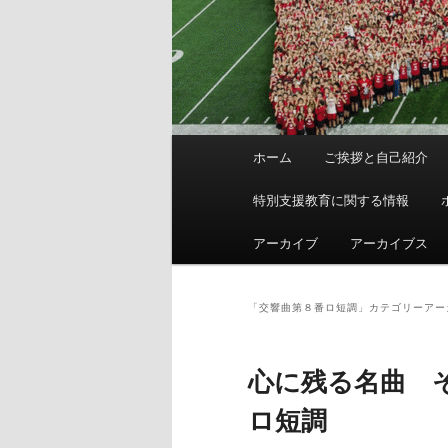
メ
ホーム
ご挨拶と自己紹介
イ
ン
特別支援教育に関する情報
メ
ニ
アーカイブ
アーカイブス
ュ
ー
「
交響曲第８番ロ短調
」カテゴリーアー
心に残る名曲 
ロ短調