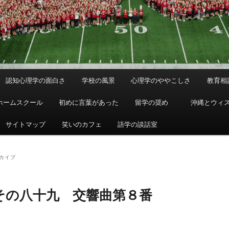
認知心理学の面白さ
学校の風景
心理学のややこしさ
教育相
ホームスクール
初めに言葉があった
留学の奨め
沖縄とウィ
サイトマップ
笑いのカフェ
語学の談話室
カイブ
その八十九 交響曲第８番