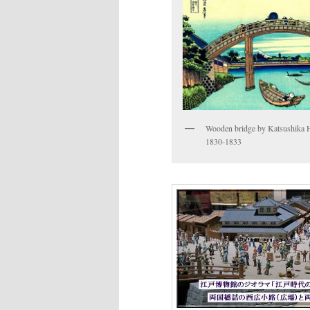
Wooden bridge by Katsushika H
1830-1833