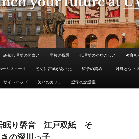
認知心理学の面白さ
学校の風景
心理学のややこしさ
教育相
ホームスクール
初めに言葉があった
留学の奨め
沖縄とウィ
サイトマップ
笑いのカフェ
語学の談話室
居眠り磐音 江戸双紙 そ
ゃきの深川っ子