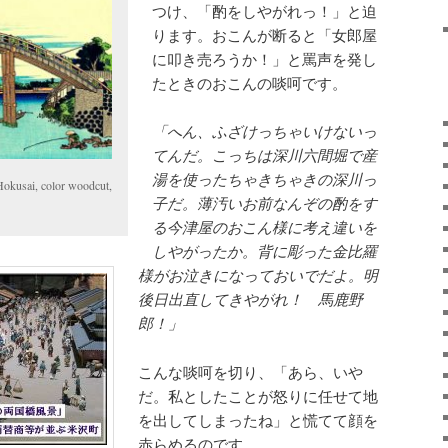
つけ、「酌をしやがれっ！」と迫
ります。おこんが断ると「女郎屋
に叩き売ろうか！」と罵声を発し
たときのおこんの啖呵です。
「へん、ふざけっちゃいけないっ
てんだ。こっちは深川六間堀で産
湯を使ったちゃきちゃきの深川っ
okusai, color woodcut,
子だ。薄汚いお前なんぞの酌をす
る今津屋のおこん様に考え違いを
しやがったか。背に彫った金比羅
様がお泣きになっておいでだよ。明
後日出直してきやがれ！ 馬鹿野
郎！」
こんな啖呵を切り、「あら、いや
だ。私としたことが怒りに任せて地
を出してしまったね」と慌てて顔を
赤らめるのです。