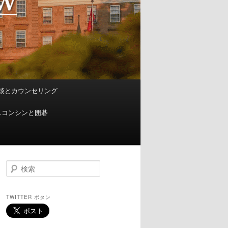
談とカウンセリング
スコンシンと囲碁
検
索
TWITTER ボタン