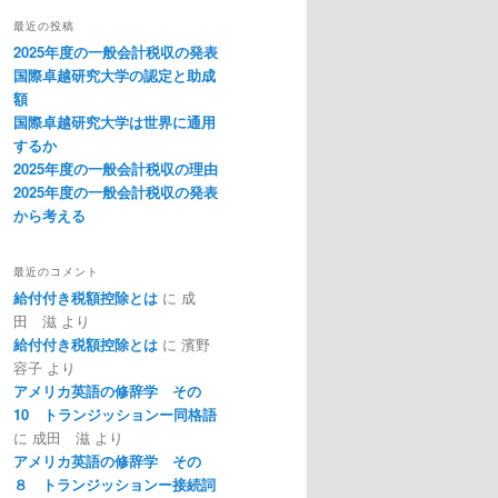
最近の投稿
2025年度の一般会計税収の発表
国際卓越研究大学の認定と助成
額
国際卓越研究大学は世界に通用
するか
2025年度の一般会計税収の理由
2025年度の一般会計税収の発表
から考える
最近のコメント
給付付き税額控除とは
に
成
田 滋
より
給付付き税額控除とは
に
濱野
容子
より
アメリカ英語の修辞学 その
10 トランジッションー同格語
に
成田 滋
より
アメリカ英語の修辞学 その
８ トランジッションー接続詞