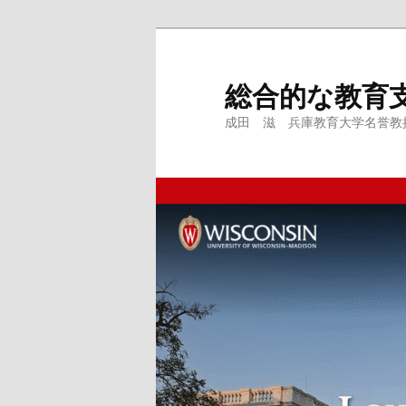
メ
サ
イ
ブ
ン
コ
総合的な教育
コ
ン
成田 滋 兵庫教育大学名誉教授、
ン
テ
テ
ン
ン
ツ
ツ
へ
へ
移
移
動
動