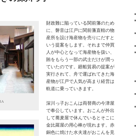
財政難に陥っている関前藩のため
に、磐音は江戸に関前藩直轄の物
産所を設け海産物を売りにだすと
いう提案をします。それまで仲買
人が中心となって海産物を扱い、
賄をもらう一部の武士だけが潤っ
ていたのです。廻船貿易の提案が
実行されて、舟で運ばれてきた海
産物が江戸で人気が高まり経営は
軌道に乗っていきます。
RA
深川っ子おこんは両替商の今津屋
で奉公しています。おこんが外出
して蕎麦屋で休んでいるとそこに
金比羅屋の用心棒が現れます。赤
銅色に焼けた水夫達がおこんを見