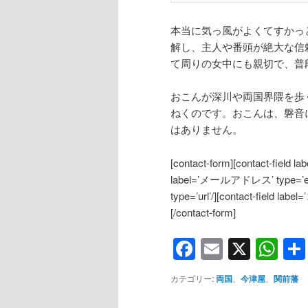
本当に気っ風がよくてすかっ
解し、主人や番頭が絶大な信
て周りの女中にも親切で、普
おこんが深川や両国界隈を歩
ねくのです。おこんは、磐音
はありません。
[contact-form][contact-field l
label=’メールアドレス’ type=’emai
type=’url’/][contact-field 
[/contact-form]
Facebook
Email
X
Wh
カテゴリー:
両国
、
今津屋
、
関前藩