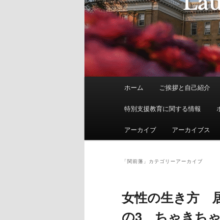
メ
ホーム
ご挨拶と自己紹介
イ
ン
特別支援教育に関する情報
メ
ニ
アーカイブ
アーカイブス
ュ
ー
「
関前藩
」カテゴリーアーカイブ
女性の生き方 
の3 ちゃきち