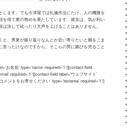
とします。でも今津屋では礼儀作法にたけ、人の機微を
頼を得て奥の努めを果たしています。彼女は、気が利い
段は決して叱ったり大声を上げることはありません。
くと、男衆が振り返りなんとか近い寄りたいと腕をこま
に首ったけなのですから、そこらの男に媚びを売ること
abel=’お名前’ type=’name’ required=’1’/][contact-field
l’ required=’1’/][contact-field label=’ウェブサイト’
label=’コメントをお寄せください’ type=’textarea’ required=’1’/]
atsApp
共
有