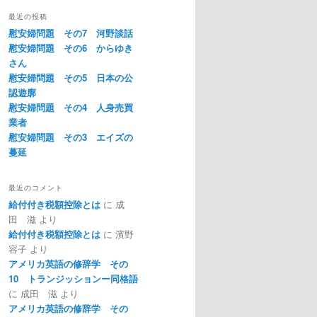
最近の投稿
慰安婦問題 その7 河野談話
慰安婦問題 その6 からゆき
さん
慰安婦問題 その5 日本の公
認遊廓
慰安婦問題 その4 人身売買
業者
慰安婦問題 その3 エイズの
蔓延
最近のコメント
給付付き税額控除とは
に
成
田 滋
より
給付付き税額控除とは
に
濱野
容子
より
アメリカ英語の修辞学 その
10 トランジッションー同格語
に
成田 滋
より
アメリカ英語の修辞学 その