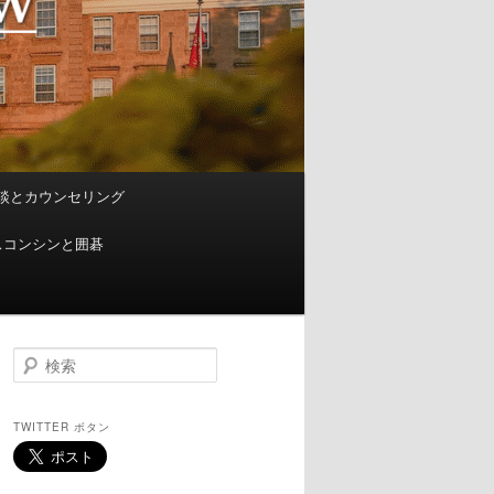
談とカウンセリング
スコンシンと囲碁
検
索
TWITTER ボタン