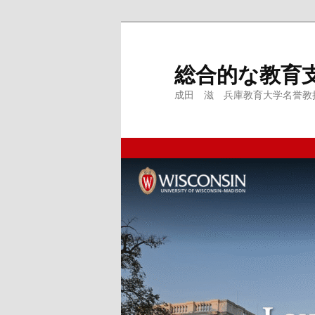
メ
サ
イ
ブ
ン
コ
総合的な教育
コ
ン
成田 滋 兵庫教育大学名誉教授、
ン
テ
テ
ン
ン
ツ
ツ
へ
へ
移
移
動
動