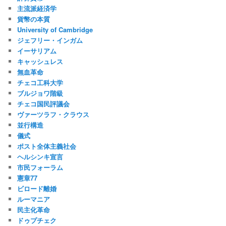
主流派経済学
貨幣の本質
University of Cambridge
ジェフリー・インガム
イーサリアム
キャッシュレス
無血革命
チェコ工科大学
ブルジョワ階級
チェコ国民評議会
ヴァーツラフ・クラウス
並行構造
儀式
ポスト全体主義社会
ヘルシンキ宣言
市民フォーラム
憲章77
ビロード離婚
ルーマニア
民主化革命
ドゥプチェク