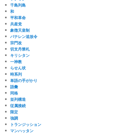
千島列島
和
平和革命
共産党
象徴天皇制
バテレン追放令
宗門改
切支丹禁札
キリシタン
一神教
らせん状
時系列
単語の手がかり
語彙
同格
並列構造
従属接続
限定
強調
トランジッション
マンハッタン