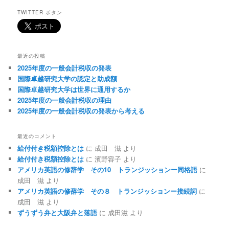
TWITTER ボタン
最近の投稿
2025年度の一般会計税収の発表
国際卓越研究大学の認定と助成額
国際卓越研究大学は世界に通用するか
2025年度の一般会計税収の理由
2025年度の一般会計税収の発表から考える
最近のコメント
給付付き税額控除とは
に
成田 滋
より
給付付き税額控除とは
に
濱野容子
より
アメリカ英語の修辞学 その10 トランジッションー同格語
に
成田 滋
より
アメリカ英語の修辞学 その８ トランジッションー接続詞
に
成田 滋
より
ずうずう弁と大阪弁と落語
に
成田滋
より