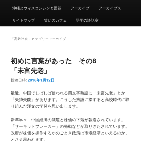
沖縄とウィスコンシンと囲碁
アーカイブ
アーカイブス
サイトマップ
笑いのカフェ
語学の談話室
「
高齢社会
」カテゴリーアーカイブ
初めに言葉があった その8
「未富先老」
投稿日時:
2016年1月12日
最近、中国でしばしば使われる四文字熟語に「未富先老」とか
「失独失能」があります。こうした熟語に接すると高校時代に取
り組んだ漢文の学習を思い出します。
新年早々、中国経済の減速と株価の下落が報道されています。
「サーキットブレーカー」の発動などが取りざたされています。
政府が株価を操作するかのごとき政策は市場経済といえるのか、
とさえ思われます。