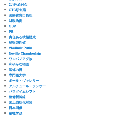
2万円給付金
OTC類似薬
医療費窓口負担
財政均衡
GDP
PB
責任ある積極財政
税収弾性値
Vladimir Putin
Neville Chamberlain
ワンパノアグ族
和やかな物語
追悼の日
専門職大学
ポール・ヴァレリー
アルチュール・ランボー
パラダイムシフト
整備新幹線
国土強靱化対策
日本国債
積極財政