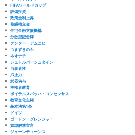
FIFAワールドカップ
設備投資
政策金利上昇
修繕積立金
住宅金融支援機構
分散型記念碑
グンター・デムニヒ
つまずきの石
ネオナチ
シュトルパーシュタイン
当事者性
抑止力
武器供与
主権者教育
ボイテルスバッハ・コンセンサス
教育文化主権
基本法第1条
ドイツ
ゴードン・グレンジャー
奴隷解放宣言
ジューンティーンス