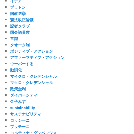
イデア
プラトン
国政選挙
憲法改正論議
記者クラブ
国会議員数
常識
クオータ制
ポジティブ・アクション
アファーマティブ・アクション
ウーバーする
動詞化
マイクロ・クレデンシャル
マクロ・クレデンシャル
政策金利
ダイバーシティ
金子みすゞ
sustainability
サステナビリティ
ロッシーニ
プッチーニ
コルティナ・ダンペッツォ