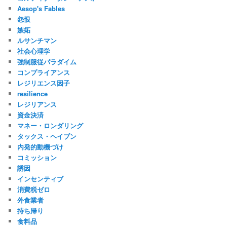
Aesop's Fables
怨恨
嫉妬
ルサンチマン
社会心理学
強制服従パラダイム
コンプライアンス
レジリエンス因子
resilience
レジリアンス
資金決済
マネー・ロンダリング
タックス・ヘイブン
内発的動機づけ
コミッション
誘因
インセンティブ
消費税ゼロ
外食業者
持ち帰り
食料品