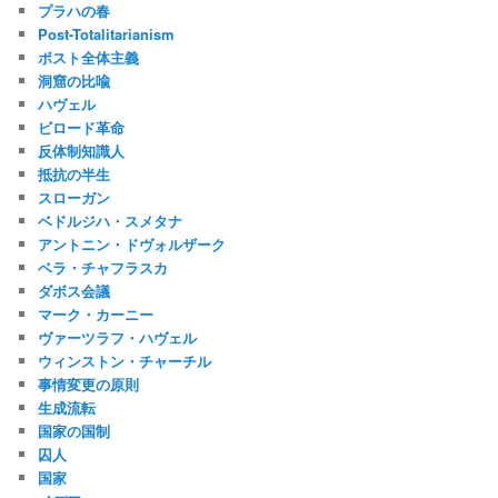
プラハの春
Post-Totalitarianism
ポスト全体主義
洞窟の比喩
ハヴェル
ビロード革命
反体制知識人
抵抗の半生
スローガン
ベドルジハ・スメタナ
アントニン・ドヴォルザーク
ベラ・チャフラスカ
ダボス会議
マーク・カーニー
ヴァーツラフ・ハヴェル
ウィンストン・チャーチル
事情変更の原則
生成流転
国家の国制
囚人
国家