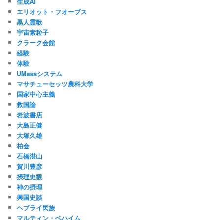
生成AI
エリオット・フオーブス
黒人霊歌
宇宙素粒子
クラーク会館
経験
体験
UMassシステム
マサチューセッツ農科大学
国家中心主義
救国論
岩波書店
大島正健
大塚久雄
柏会
石橋湛山
賀川豊彦
摂理史観
神の摂理
興国史談
ヘブライ民族
マルティン・ベハイム