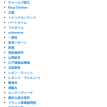
チャールズ国王
King Charles
主題
トピックセンテンス
パートタイム
フルタイム
coherence
一貫性
思考パターン
段落
英語修辞学
山岡鉄舟
江戸城無血開城
戊辰戦争
レオン・ロッシュ
レオンス・ヴェルニー(
勝海舟
咸臨丸
カッテンディーケ
横浜仏語伝習所
フランス軍事顧問団