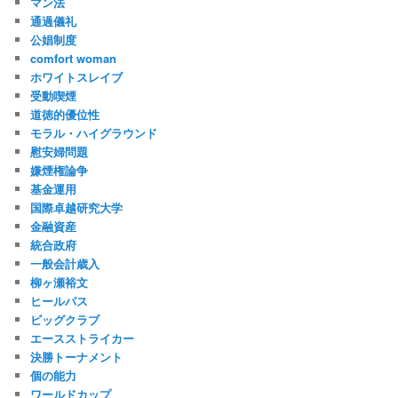
マン法
通過儀礼
公娼制度
comfort woman
ホワイトスレイブ
受動喫煙
道徳的優位性
モラル・ハイグラウンド
慰安婦問題
嫌煙権論争
基金運用
国際卓越研究大学
金融資産
統合政府
一般会計歳入
柳ヶ瀬裕文
ヒールパス
ビッグクラブ
エースストライカー
決勝トーナメント
個の能力
ワールドカップ