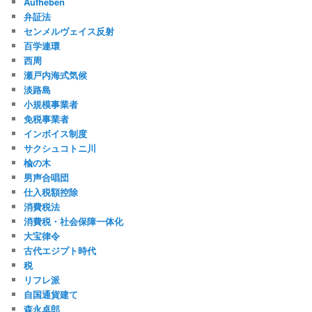
Aufheben
弁証法
センメルヴェイス反射
百学連環
西周
瀬戸内海式気候
淡路島
小規模事業者
免税事業者
インボイス制度
サクシュコトニ川
楡の木
男声合唱団
仕入税額控除
消費税法
消費税・社会保障一体化
大宝律令
古代エジプト時代
税
リフレ派
自国通貨建て
森永卓郎