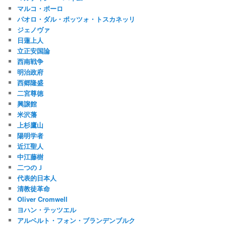
マルコ・ポーロ
パオロ・ダル・ポッツォ・トスカネッリ
ジェノヴァ
日蓮上人
立正安国論
西南戦争
明治政府
西郷隆盛
二宮尊徳
興譲館
米沢藩
上杉鷹山
陽明学者
近江聖人
中江藤樹
二つのＪ
代表的日本人
清教徒革命
Oliver Cromwell
ヨハン・テッツエル
アルベルト・フォン・ブランデンブルク