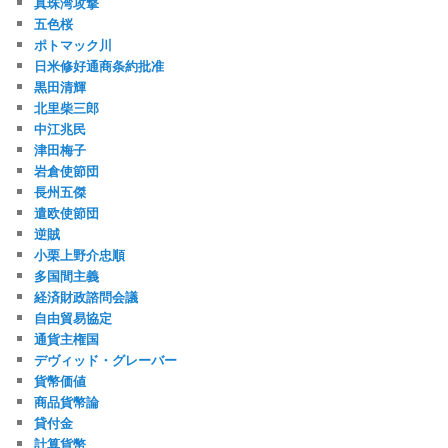
真珠湾攻撃
五色桜
ポトマック川
日米修好通商条約批准
黒田清輝
北里柴三郎
中江兆民
津田梅子
岩倉使節団
長州五傑
遣欧使節団
逆賊
小栗上野介忠順
多国間主義
経済財政諮問会議
自由貿易協定
通貨主権国
デヴィッド・グレーバー
貨幣価値
商品貨幣論
貸付金
計算貨幣