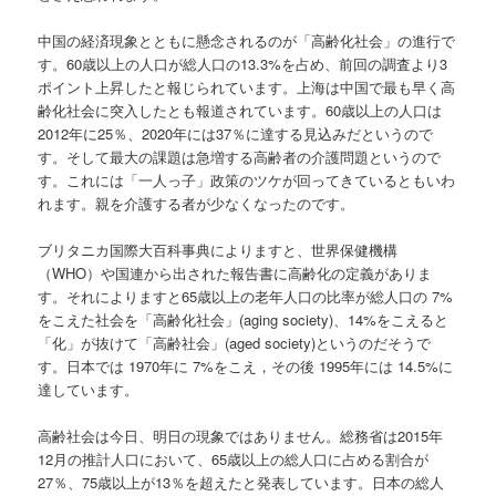
中国の経済現象とともに懸念されるのが「高齢化社会」の進行で
す。60歳以上の人口が総人口の13.3%を占め、前回の調査より3
ポイント上昇したと報じられています。上海は中国で最も早く高
齢化社会に突入したとも報道されています。60歳以上の人口は
2012年に25％、2020年には37％に達する見込みだというので
す。そして最大の課題は急増する高齢者の介護問題というので
す。これには「一人っ子」政策のツケが回ってきているともいわ
れます。親を介護する者が少なくなったのです。
ブリタニカ国際大百科事典によりますと、世界保健機構
（WHO）や国連から出された報告書に高齢化の定義がありま
す。それによりますと65歳以上の老年人口の比率が総人口の 7%
をこえた社会を「高齢化社会」(aging society)、14%をこえると
「化」が抜けて「高齢社会」(aged society)というのだそうで
す。日本では 1970年に 7%をこえ，その後 1995年には 14.5%に
達しています。
高齢社会は今日、明日の現象ではありません。総務省は2015年
12月の推計人口において、65歳以上の総人口に占める割合が
27％、75歳以上が13％を超えたと発表しています。日本の総人