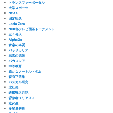
トランスファーポータル
大学スポーツ
NCAA
固定観念
Leela Zero
NHK杯テレビ囲碁トーナメント
三々侵入
AlphaGo
音楽の本質
パッサカリア
思索の源泉
バカロレア
中等教育
遙かなノートル・ダム
森有正選集
パスカル研究
北杜夫
嵯峨野名月記
背教者ユリアヌス
辻邦生
多変量解析