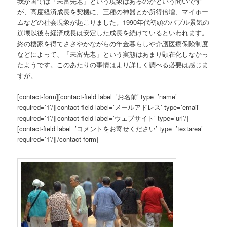
我が国では「未富先老」という現象はあるのかという問いです
が、高度経済成長を契機に、三種の神器とか所得倍増、マイホー
ムなどの社会現象が起こりました。1990年代初頭のバブル景気の
崩壊以後も経済成長は安定した成長を続けているといわれます。
終の棲家を得てささやかながらの年金暮らしや介護医療保険制度
などによって、「未富先老」という実態はあまり顕在化しなかっ
たようです。このあたりの事情はより詳しく調べる必要は感じま
すが。
[contact-form][contact-field label=’お名前’ type=’name’
required=’1’/][contact-field label=’メールアドレス’ type=’email’
required=’1’/][contact-field label=’ウェブサイト’ type=’url’/]
[contact-field label=’コメントをお寄せください’ type=’textarea’
required=’1’/][/contact-form]