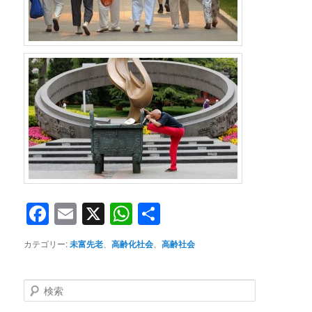
Facebook
Email
X
WhatsApp
共
有
カテゴリー:
未富先老
、
高齢化社会
、
高齢社会
検
索