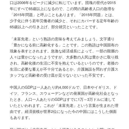
口は2006年をピークに減少に転じています。団塊の世代が2015
年にすべて65歳以上になるので、この間の高齢者人口の急増を
「2015年問題」と呼ぶこともあります。「2015年問題」とは、
少子化に伴う若年労働者の減少と、それにカバーする定年年齢の
65歳以上への引き上げ、部分就労といったことです。
「未富先老」という熟語の意味を考えてみましょう。文字通り
「豊かになる前に高齢化する」ことです。この熟語は中国固有の
現象を表すとされます。急激な経済成長によって、一部の階層の
人々は豊かになったようですが、大多数の人民は豊かさに取り残
され、高齢化後の生活に不安を抱えているというのです。老後の
生活に必要な蓄えが不十分であるとか、介護施設を問わず介護ス
タッフなど高齢者の受け皿が足りないといった不安です。
中国人のGDPは一人あたり約4,000ドルで、日本やイギリス、ド
イツ、フランス、スウェーデンなどの発展国が高齢化社会となっ
たとき、人口一人あたりのGDPはすでに1万～3万ドルに達して
いたといわれます。これが「未富先老」という言葉が生まれた理
由です。経済規模が世界2位になった今の中国にはこうした側面
もあります。