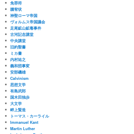
免罪符
贖宥状
神聖ローマ帝国
ヴォルムス帝国議会
足尾鉱山鉱毒事件
古河記念講堂
中央講堂
旧約聖書
ミカ書
内村祐之
義和団事変
安部磯雄
Calvinism
思想文学
有島武郎
国木田独歩
大文学
畔上賢造
トーマス・カーライル
Immanuel Kant
Martin Luther