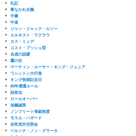
礼記
事なかれ主義
中庸
中道
ジャン・ジャック・ルソー
エルネスト・ラクラウ
カス・ミュデ
コスト・プッシュ型
合成の誤謬
鷹の目
マーティン・ルーサー・キング・ジュニア
ワシントン大行進
キング牧師記念日
60年償還ルール
財政法
ロールオーバー
信義誠実
ノンフリート等級制度
モラル・ハザード
自民党外交部会
ペルソナ・ノン・グラータ