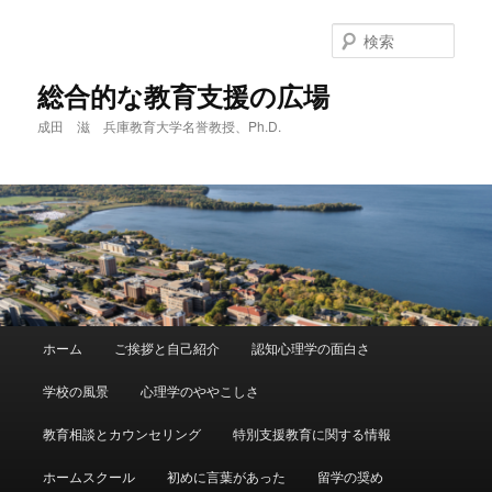
メ
サ
イ
ブ
検
ン
コ
索
コ
ン
総合的な教育支援の広場
ン
テ
成田 滋 兵庫教育大学名誉教授、Ph.D.
テ
ン
ン
ツ
ツ
へ
へ
移
移
動
動
メ
ホーム
ご挨拶と自己紹介
認知心理学の面白さ
イ
ン
学校の風景
心理学のややこしさ
メ
ニ
教育相談とカウンセリング
特別支援教育に関する情報
ュ
ー
ホームスクール
初めに言葉があった
留学の奨め