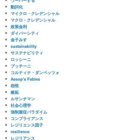
ウーバーする
動詞化
マイクロ・クレデンシャル
マクロ・クレデンシャル
政策金利
ダイバーシティ
金子みすゞ
sustainability
サステナビリティ
ロッシーニ
プッチーニ
コルティナ・ダンペッツォ
Aesop's Fables
怨恨
嫉妬
ルサンチマン
社会心理学
強制服従パラダイム
コンプライアンス
レジリエンス因子
resilience
レジリアンス