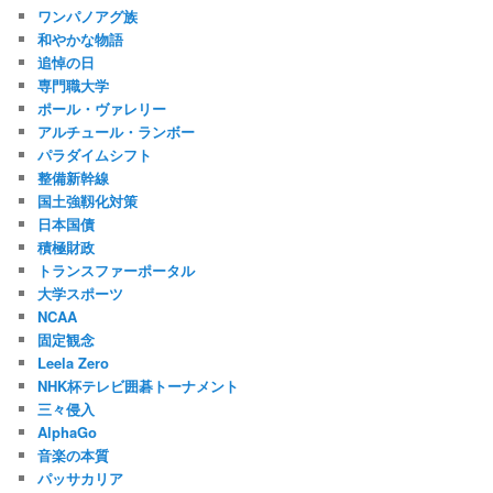
ワンパノアグ族
和やかな物語
追悼の日
専門職大学
ポール・ヴァレリー
アルチュール・ランボー
パラダイムシフト
整備新幹線
国土強靱化対策
日本国債
積極財政
トランスファーポータル
大学スポーツ
NCAA
固定観念
Leela Zero
NHK杯テレビ囲碁トーナメント
三々侵入
AlphaGo
音楽の本質
パッサカリア