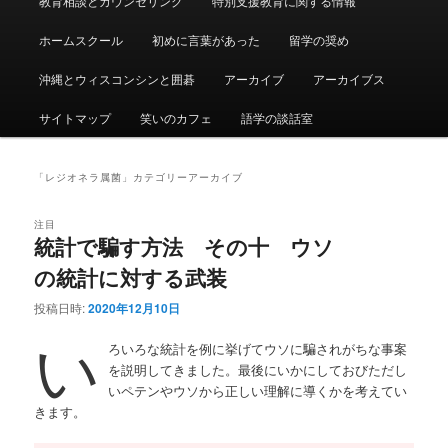
教育相談とカウンセリング
特別支援教育に関する情報
ュ
ー
ホームスクール
初めに言葉があった
留学の奨め
沖縄とウィスコンシンと囲碁
アーカイブ
アーカイブス
サイトマップ
笑いのカフェ
語学の談話室
「
レジオネラ属菌
」カテゴリーアーカイブ
注目
統計で騙す方法 その十 ウソ
の統計に対する武装
投稿日時:
2020年12月10日
い
ろいろな統計を例に挙げてウソに騙されがちな事案
を説明してきました。最後にいかにしておびただし
いペテンやウソから正しい理解に導くかを考えてい
きます。