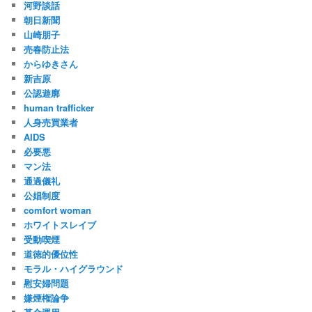
河野談話
朝日新聞
山崎朋子
売春防止法
からゆきさん
新吉原
公認遊廓
human trafficker
人身売買業者
AIDS
必要悪
マン法
通過儀礼
公娼制度
comfort woman
ホワイトスレイブ
受動喫煙
道徳的優位性
モラル・ハイグラウンド
慰安婦問題
嫌煙権論争