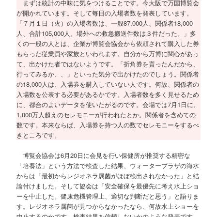
まずは統計の中味に気をつけることです。今大阪で万国博覧会
が開かれています。そして毎日の入場者数を発表しています。
「７月１日（火）の入場者数は、一般87,000人、関係者18,000
人、合計105,000人。場外への救急搬送件数は３件だった。」多
くの一般の人とは、企業が博覧会協会から依頼されて購入した券
もらった従業員や家族といわれます。自分から万博に関心があっ
て、出かけた者ではないようです。「折角券を貰ったんだから、
行ってみるか、、」といった気分で出かけたのでしょう。関係者
の18,000人は、入場券を購入していない人です。何故、関係者の
入場数を公表する必要があるかです。入場者数を多く見せるため
に、都合のよいデータを使いたがるのです。会場では7月1日に、
1,000万人超えのセレモニーが行われたとか。関係者を含めての
数です。本来ならば、入場券を持つ人の数でセレモニーをするべ
きところです。
博覧会協会は6月20日に会見を行い保健所が推奨する精密な
「培養法」という方法で検査した結果、ウォータープラザの海水
からは「最初からレジオネラ属菌がほぼ検出されなかった」と結
論付けました。そして協会は「安全確保を最優先に考え水上ショ
ーを中止した。健康危機管理上、適切な判断だと思う」と語りま
す。レジオネラ属菌が見つからなかったなら、何故水上ショーを
中止するのかです。検査結果を信頼しないかのような発表です。