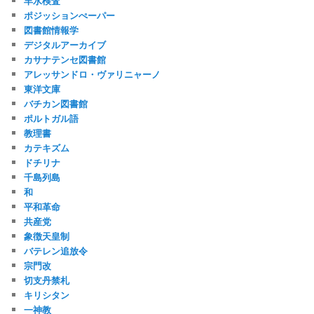
羊水検査
ポジッションぺーパー
図書館情報学
デジタルアーカイブ
カサナテンセ図書館
アレッサンドロ・ヴァリニャーノ
東洋文庫
バチカン図書館
ポルトガル語
教理書
カテキズム
ドチリナ
千島列島
和
平和革命
共産党
象徴天皇制
バテレン追放令
宗門改
切支丹禁札
キリシタン
一神教