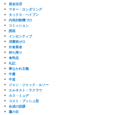
資金決済
マネー・ロンダリング
タックス・ヘイブン
内発的動機づけ
コミッション
誘因
インセンティブ
消費税ゼロ
外食業者
持ち帰り
食料品
礼記
事なかれ主義
中庸
中道
ジャン・ジャック・ルソー
エルネスト・ラクラウ
カス・ミュデ
コスト・プッシュ型
合成の誤謬
鷹の目