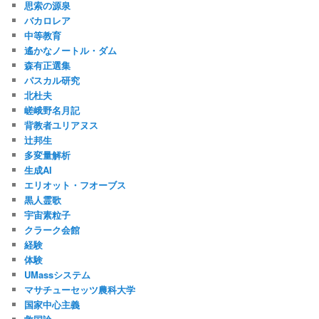
思索の源泉
バカロレア
中等教育
遙かなノートル・ダム
森有正選集
パスカル研究
北杜夫
嵯峨野名月記
背教者ユリアヌス
辻邦生
多変量解析
生成AI
エリオット・フオーブス
黒人霊歌
宇宙素粒子
クラーク会館
経験
体験
UMassシステム
マサチューセッツ農科大学
国家中心主義