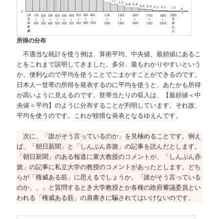
所得の分布
不適当な統計を使う例は、算術平均、中央値、最頻値にあるこ
とをこれまで説明してきました。多分、最もわかりやすいという
か、便利なので平均を使うことでごまかすことができるのです。
日本人一世帯の所得を発表するのに平均を使うと、あたかも所得
が高いように見えるのです。世帯当たりの収入は、【最頻値＜中
央値＜平均】のように分布することが判明しています。それ故、
平均を使うのです。これが狡猾な発表となるゆえんです。
次に、「誰がそう言っているのか」を見極めることです。例え
ば、「朝日新聞」と「しんぶん赤旗」の記事を読んだとします。
「朝日新聞」のある報道に東大教授のコメントが、「しんぶん赤
旗」の記事に私立大学の教授のコメントがあったとします。どち
らが「権威ある筋」に思えるでしょうか。「誰がそう言っている
のか、、」と質問するとき大学教授とか各種の政府審議委員とい
われる「権威ある筋」の肩書きに騙されてはいけないのです。