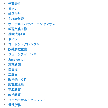
当事者性
抑止力
武器供与
主権者教育
ボイテルスバッハ・コンセンサス
教育文化主権
基本法第1条
ドイツ
ゴードン・グレンジャー
奴隷解放宣言
ジューンティーンス
Juneteenth
東京新聞
自由度
辺野古
政治的中立性
教育基本法
平和教育
政治教育
ユニバーサル・クレジット
世帯所得