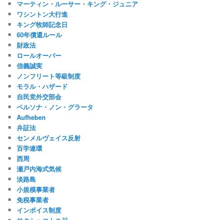
マーティン・ルーサー・キング・ジュニア
ワシントン大行進
キング牧師記念日
60年償還ルール
財政法
ロールオーバー
信義誠実
ノンフリート等級制度
モラル・ハザード
自民党外交部会
ペルソナ・ノン・グラータ
Aufheben
弁証法
センメルヴェイス反射
百学連環
西周
瀬戸内海式気候
淡路島
小規模事業者
免税事業者
インボイス制度