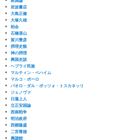
救国論
岩波書店
大島正健
大塚久雄
柏会
石橋湛山
賀川豊彦
摂理史観
神の摂理
興国史談
ヘブライ民族
マルティン・ベハイム
マルコ・ポーロ
パオロ・ダル・ポッツォ・トスカネッリ
ジェノヴァ
日蓮上人
立正安国論
西南戦争
明治政府
西郷隆盛
二宮尊徳
興譲館