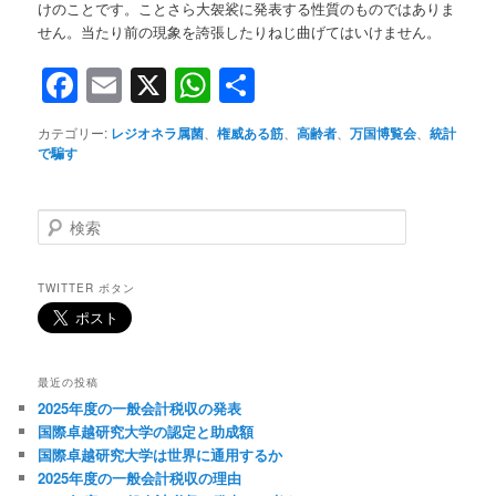
けのことです。ことさら大袈裟に発表する性質のものではありま
せん。当たり前の現象を誇張したりねじ曲げてはいけません。
Facebook
Email
X
WhatsApp
共
有
カテゴリー:
レジオネラ属菌
、
権威ある筋
、
高齢者
、
万国博覧会
、
統計
で騙す
検
索
TWITTER ボタン
最近の投稿
2025年度の一般会計税収の発表
国際卓越研究大学の認定と助成額
国際卓越研究大学は世界に通用するか
2025年度の一般会計税収の理由