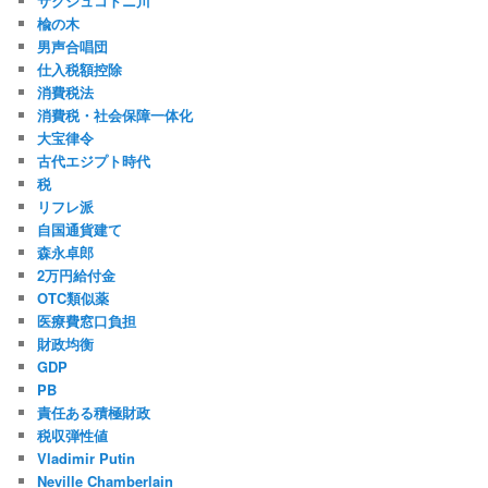
サクシュコトニ川
楡の木
男声合唱団
仕入税額控除
消費税法
消費税・社会保障一体化
大宝律令
古代エジプト時代
税
リフレ派
自国通貨建て
森永卓郎
2万円給付金
OTC類似薬
医療費窓口負担
財政均衡
GDP
PB
責任ある積極財政
税収弾性値
Vladimir Putin
Neville Chamberlain