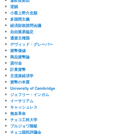
遣欧使節団
逆賊
小栗上野介忠順
多国間主義
経済財政諮問会議
自由貿易協定
通貨主権国
デヴィッド・グレーバー
貨幣価値
商品貨幣論
貸付金
計算貨幣
主流派経済学
貨幣の本質
University of Cambridge
ジェフリー・インガム
イーサリアム
キャッシュレス
無血革命
チェコ工科大学
ブルジョワ階級
チェコ国民評議会