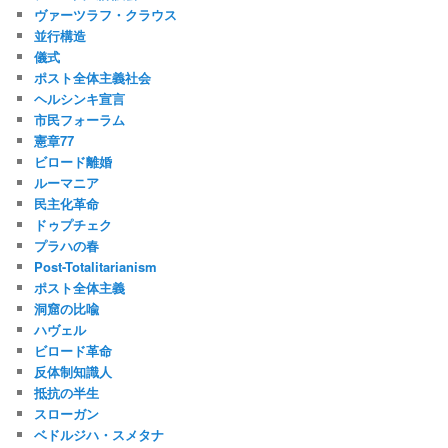
ヴァーツラフ・クラウス
並行構造
儀式
ポスト全体主義社会
ヘルシンキ宣言
市民フォーラム
憲章77
ビロード離婚
ルーマニア
民主化革命
ドゥプチェク
プラハの春
Post-Totalitarianism
ポスト全体主義
洞窟の比喩
ハヴェル
ビロード革命
反体制知識人
抵抗の半生
スローガン
ベドルジハ・スメタナ