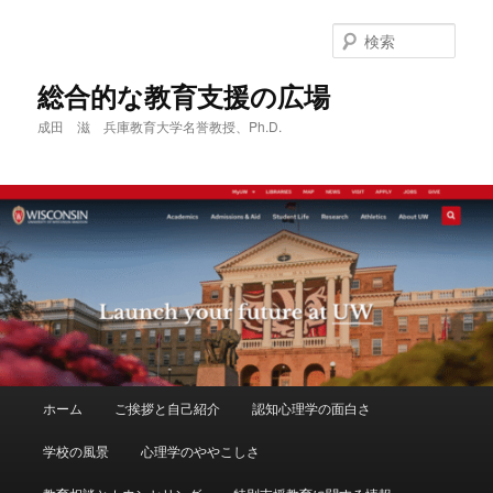
メ
サ
イ
ブ
検
ン
コ
索
コ
ン
総合的な教育支援の広場
ン
テ
成田 滋 兵庫教育大学名誉教授、Ph.D.
テ
ン
ン
ツ
ツ
へ
へ
移
移
動
動
メ
ホーム
ご挨拶と自己紹介
認知心理学の面白さ
イ
ン
学校の風景
心理学のややこしさ
メ
ニ