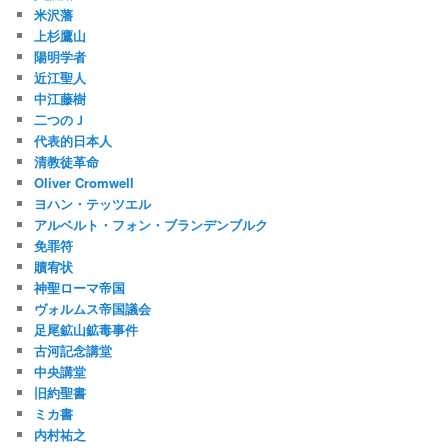
米沢藩
上杉鷹山
陽明学者
近江聖人
中江藤樹
二つのＪ
代表的日本人
清教徒革命
Oliver Cromwell
ヨハン・テッツエル
アルベルト・フォン・ブランデンブルク
免罪符
贖宥状
神聖ローマ帝国
ヴォルムス帝国議会
足尾鉱山鉱毒事件
古河記念講堂
中央講堂
旧約聖書
ミカ書
内村祐之