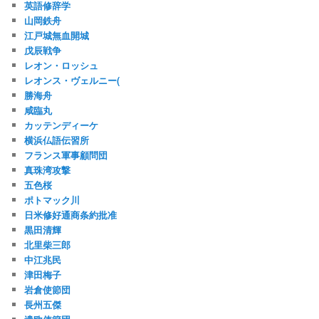
英語修辞学
山岡鉄舟
江戸城無血開城
戊辰戦争
レオン・ロッシュ
レオンス・ヴェルニー(
勝海舟
咸臨丸
カッテンディーケ
横浜仏語伝習所
フランス軍事顧問団
真珠湾攻撃
五色桜
ポトマック川
日米修好通商条約批准
黒田清輝
北里柴三郎
中江兆民
津田梅子
岩倉使節団
長州五傑