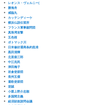
レオンス・ヴェルニー(
勝海舟
咸臨丸
カッテンディーケ
横浜仏語伝習所
フランス軍事顧問団
真珠湾攻撃
五色桜
ポトマック川
日米修好通商条約批准
黒田清輝
北里柴三郎
中江兆民
津田梅子
岩倉使節団
長州五傑
遣欧使節団
逆賊
小栗上野介忠順
多国間主義
経済財政諮問会議