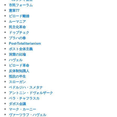
市民フォーラム
憲章77
ビロード離婚
ルーマニア
民主化革命
ドゥプチェク
プラハの春
Post-Totalitarianism
ポスト全体主義
洞窟の比喩
ハヴェル
ビロード革命
反体制知識人
抵抗の半生
スローガン
ベドルジハ・スメタナ
アントニン・ドヴォルザーク
ベラ・チャフラスカ
ダボス会議
マーク・カーニー
ヴァーツラフ・ハヴェル