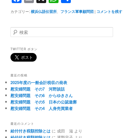
有
カテゴリー:
横浜仏語伝習所
、
フランス軍事顧問団
|
コメントを残す
検
索
TWITTER ボタン
最近の投稿
2025年度の一般会計税収の発表
慰安婦問題 その7 河野談話
慰安婦問題 その6 からゆきさん
慰安婦問題 その5 日本の公認遊廓
慰安婦問題 その4 人身売買業者
最近のコメント
給付付き税額控除とは
に
成田 滋
より
給付付き税額控除とは
に
濱野容子
より