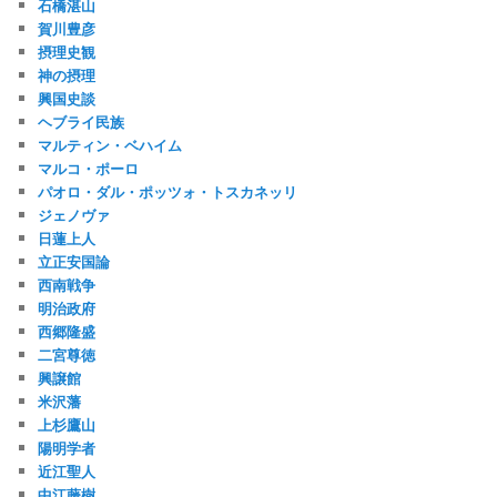
石橋湛山
賀川豊彦
摂理史観
神の摂理
興国史談
ヘブライ民族
マルティン・ベハイム
マルコ・ポーロ
パオロ・ダル・ポッツォ・トスカネッリ
ジェノヴァ
日蓮上人
立正安国論
西南戦争
明治政府
西郷隆盛
二宮尊徳
興譲館
米沢藩
上杉鷹山
陽明学者
近江聖人
中江藤樹