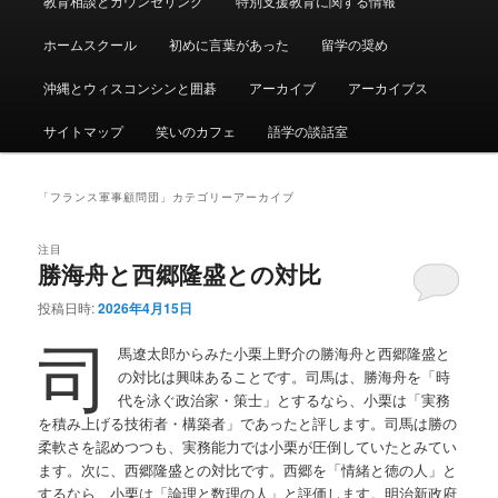
教育相談とカウンセリング
特別支援教育に関する情報
ュ
ー
ホームスクール
初めに言葉があった
留学の奨め
沖縄とウィスコンシンと囲碁
アーカイブ
アーカイブス
サイトマップ
笑いのカフェ
語学の談話室
「
フランス軍事顧問団
」カテゴリーアーカイブ
注目
勝海舟と西郷隆盛との対比
投稿日時:
2026年4月15日
司
馬遼太郎からみた小栗上野介の勝海舟と西郷隆盛と
の対比は興味あることです。司馬は、勝海舟を「時
代を泳ぐ政治家・策士」とするなら、小栗は「実務
を積み上げる技術者・構築者」であったと評します。司馬は勝の
柔軟さを認めつつも、実務能力では小栗が圧倒していたとみてい
ます。次に、西郷隆盛との対比です。西郷を「情緒と徳の人」と
するなら、小栗は「論理と数理の人」と評価します。明治新政府