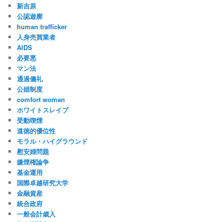
新吉原
公認遊廓
human trafficker
人身売買業者
AIDS
必要悪
マン法
通過儀礼
公娼制度
comfort woman
ホワイトスレイブ
受動喫煙
道徳的優位性
モラル・ハイグラウンド
慰安婦問題
嫌煙権論争
基金運用
国際卓越研究大学
金融資産
統合政府
一般会計歳入