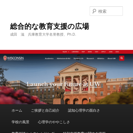
メ
サ
イ
ブ
検
ン
コ
索
コ
ン
総合的な教育支援の広場
ン
テ
成田 滋 兵庫教育大学名誉教授、Ph.D.
テ
ン
ン
ツ
ツ
へ
へ
移
移
動
動
メ
ホーム
ご挨拶と自己紹介
認知心理学の面白さ
イ
ン
学校の風景
心理学のややこしさ
メ
ニ