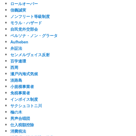
ロールオーバー
信義誠実
ノンフリート等級制度
モラル・ハザード
自民党外交部会
ペルソナ・ノン・グラータ
Aufheben
弁証法
センメルヴェイス反射
百学連環
西周
瀬戸内海式気候
淡路島
小規模事業者
免税事業者
インボイス制度
サクシュコトニ川
楡の木
男声合唱団
仕入税額控除
消費税法