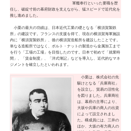
軍艦奉行といった要職を歴
任し、破綻寸前の幕府財政を支えながら、猛スピードで近代化を
推し進めました。
小栗の最大の功績は、日本近代工業の礎となる「横須賀製鉄
所」の建設です。フランスの支援を得て、現在の横須賀海軍施設
内に「横須賀製鉄所」、後の横須賀造船所を建設したことです。
単なる造船所ではなく、ボルト・ナットの製造から金属加工まで
を行う「工場の工場」を目指したのです。日本で初めて「就業時
間」、「賃金制度」、「洋式簿記」などを導入し、近代的なマネ
ジメントを確立したといわれます。
小栗は、株式会社の先
駆けとなる「兵庫商社」
を設立し、貿易の活性化
を図りました。兵庫商社
は、幕府の主導により、
大坂や兵庫の商人の出資
によって設立されまし
た。構成員には、三井の
ほか、大坂の有力商人の