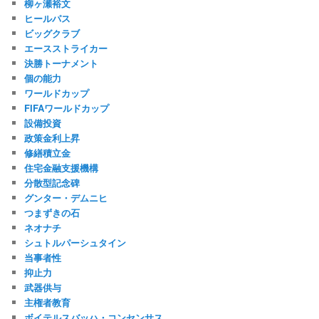
柳ヶ瀬裕文
ヒールパス
ビッグクラブ
エースストライカー
決勝トーナメント
個の能力
ワールドカップ
FIFAワールドカップ
設備投資
政策金利上昇
修繕積立金
住宅金融支援機構
分散型記念碑
グンター・デムニヒ
つまずきの石
ネオナチ
シュトルパーシュタイン
当事者性
抑止力
武器供与
主権者教育
ボイテルスバッハ・コンセンサス