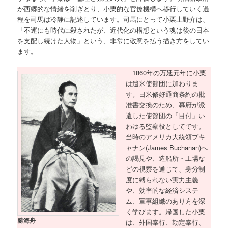
が西郷的な情緒を削ぎとり、小栗的な官僚機構へ移行していく過
程を司馬は冷静に記述しています。司馬にとって小栗上野介は、
「不運にも時代に殺されたが、近代化の構想という魂は後の日本
を支配し続けた人物」という、非常に敬意を払う描き方をしてい
ます。
1860年の万延元年に小栗
は遣米使節団に加わりま
す。日米修好通商条約の批
准書交換のため、幕府が派
遣した使節団の「目付」い
わゆる監察役としてです。
当時のアメリカ大統領ブキ
ャナン(James Buchanan)へ
の謁見や、造船所・工場な
どの視察を通じて、身分制
度に縛られない実力主義
や、効率的な経済システ
ム、軍事組織のあり方を深
く学びます。帰国した小栗
勝海舟
は、外国奉行、勘定奉行、