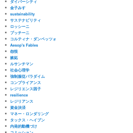
ダイバーシティ
金子みすゞ
sustainability
サステナビリティ
ロッシーニ
プッチーニ
コルティナ・ダンペッツォ
Aesop's Fables
怨恨
嫉妬
ルサンチマン
社会心理学
強制服従パラダイム
コンプライアンス
レジリエンス因子
resilience
レジリアンス
資金決済
マネー・ロンダリング
タックス・ヘイブン
内発的動機づけ
コミッション