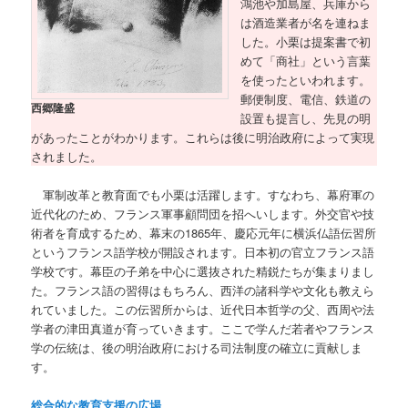
鴻池や加島屋、兵庫から
は酒造業者が名を連ねま
した。小栗は提案書で初
めて「商社」という言葉
を使ったといわれます。
郵便制度、電信、鉄道の
西郷隆盛
設置も提言し、先見の明
があったことがわかります。これらは後に明治政府によって実現
されました。
軍制改革と教育面でも小栗は活躍します。すなわち、幕府軍の
近代化のため、フランス軍事顧問団を招へいします。外交官や技
術者を育成するため、幕末の1865年、慶応元年に横浜仏語伝習所
というフランス語学校が開設されます。日本初の官立フランス語
学校です。幕臣の子弟を中心に選抜された精鋭たちが集まりまし
た。フランス語の習得はもちろん、西洋の諸科学や文化も教えら
れていました。この伝習所からは、近代日本哲学の父、西周や法
学者の津田真道が育っていきます。ここで学んだ若者やフランス
学の伝統は、後の明治政府における司法制度の確立に貢献しま
す。
総合的な教育支援の広場