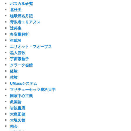
パスカル研究
北杜夫
嵯峨野名月記
背教者ユリアヌス
辻邦生
多変量解析
生成AI
エリオット・フオーブス
黒人霊歌
宇宙素粒子
クラーク会館
経験
体験
UMassシステム
マサチューセッツ農科大学
国家中心主義
救国論
岩波書店
大島正健
大塚久雄
柏会