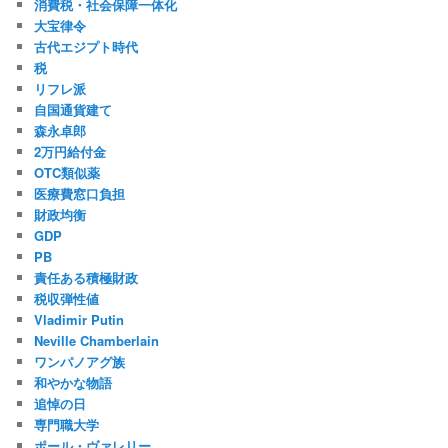
消費税・社会保障一体化
大宝律令
古代エジプト時代
税
リフレ派
自国通貨建て
森永卓郎
2万円給付金
OTC類似薬
医療費窓口負担
財政均衡
GDP
PB
責任ある積極財政
税収弾性値
Vladimir Putin
Neville Chamberlain
ワンパノアグ族
和やかな物語
追悼の日
専門職大学
ポール・ヴァレリー