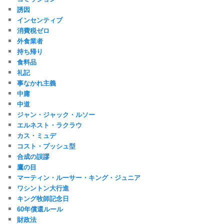
誘因
インセンティブ
消費税ゼロ
外食業者
持ち帰り
食料品
礼記
事なかれ主義
中庸
中道
ジャン・ジャック・ルソー
エルネスト・ラクラウ
カス・ミュデ
コスト・プッシュ型
合成の誤謬
鷹の目
マーティン・ルーサー・キング・ジュニア
ワシントン大行進
キング牧師記念日
60年償還ルール
財政法