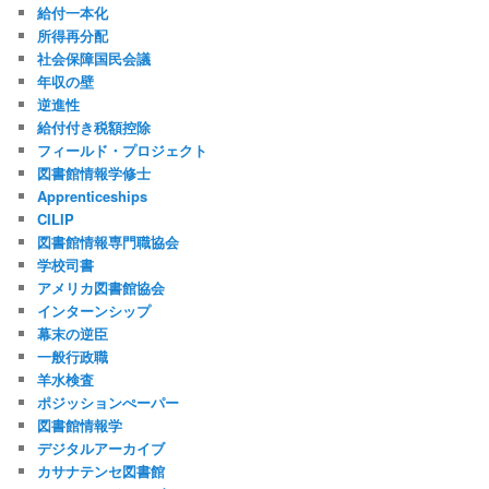
給付一本化
所得再分配
社会保障国民会議
年収の壁
逆進性
給付付き税額控除
フィールド・プロジェクト
図書館情報学修士
Apprenticeships
CILIP
図書館情報専門職協会
学校司書
アメリカ図書館協会
インターンシップ
幕末の逆臣
一般行政職
羊水検査
ポジッションぺーパー
図書館情報学
デジタルアーカイブ
カサナテンセ図書館