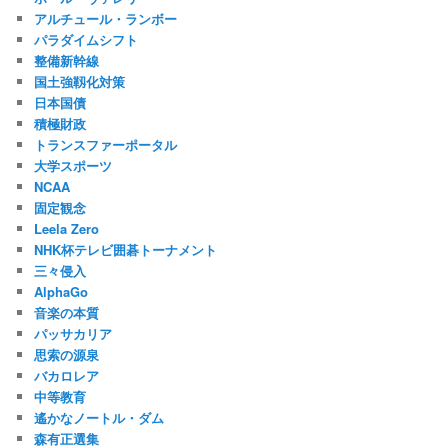
アルチュール・ランボー
パラダイムシフト
整備新幹線
国土強靱化対策
日本国債
積極財政
トランスファーポータル
大学スポーツ
NCAA
固定観念
Leela Zero
NHK杯テレビ囲碁トーナメント
三々侵入
AlphaGo
音楽の本質
パッサカリア
思索の源泉
バカロレア
中等教育
遙かなノートル・ダム
森有正選集