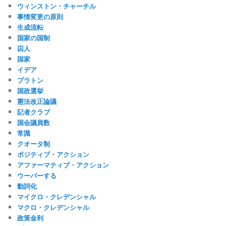
ウィンストン・チャーチル
事情変更の原則
生成流転
国家の国制
囚人
国家
イデア
プラトン
国政選挙
憲法改正論議
記者クラブ
国会議員数
常識
クオータ制
ポジティブ・アクション
アファーマティブ・アクション
ウーバーする
動詞化
マイクロ・クレデンシャル
マクロ・クレデンシャル
政策金利