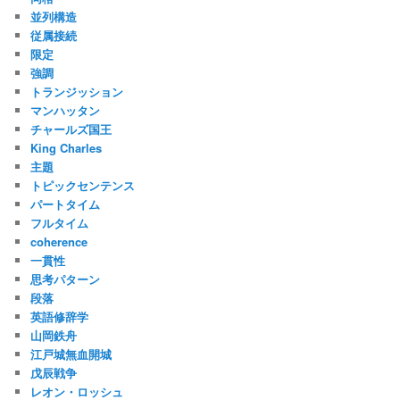
並列構造
従属接続
限定
強調
トランジッション
マンハッタン
チャールズ国王
King Charles
主題
トピックセンテンス
パートタイム
フルタイム
coherence
一貫性
思考パターン
段落
英語修辞学
山岡鉄舟
江戸城無血開城
戊辰戦争
レオン・ロッシュ