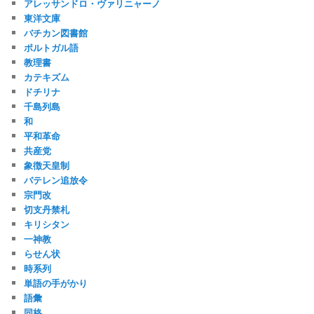
アレッサンドロ・ヴァリニャーノ
東洋文庫
バチカン図書館
ポルトガル語
教理書
カテキズム
ドチリナ
千島列島
和
平和革命
共産党
象徴天皇制
バテレン追放令
宗門改
切支丹禁札
キリシタン
一神教
らせん状
時系列
単語の手がかり
語彙
同格