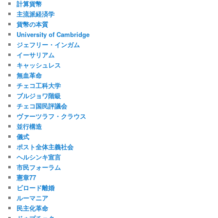
計算貨幣
主流派経済学
貨幣の本質
University of Cambridge
ジェフリー・インガム
イーサリアム
キャッシュレス
無血革命
チェコ工科大学
ブルジョワ階級
チェコ国民評議会
ヴァーツラフ・クラウス
並行構造
儀式
ポスト全体主義社会
ヘルシンキ宣言
市民フォーラム
憲章77
ビロード離婚
ルーマニア
民主化革命