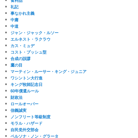
食料品
礼記
事なかれ主義
中庸
中道
ジャン・ジャック・ルソー
エルネスト・ラクラウ
カス・ミュデ
コスト・プッシュ型
合成の誤謬
鷹の目
マーティン・ルーサー・キング・ジュニア
ワシントン大行進
キング牧師記念日
60年償還ルール
財政法
ロールオーバー
信義誠実
ノンフリート等級制度
モラル・ハザード
自民党外交部会
ペルソナ・ノン・グラータ