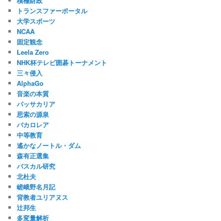
積極財政
トランスファーポータル
大学スポーツ
NCAA
固定観念
Leela Zero
NHK杯テレビ囲碁トーナメント
三々侵入
AlphaGo
音楽の本質
パッサカリア
思索の源泉
バカロレア
中等教育
遙かなノートル・ダム
森有正選集
パスカル研究
北杜夫
嵯峨野名月記
背教者ユリアヌス
辻邦生
多変量解析