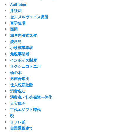
Aufheben
弁証法
センメルヴェイス反射
百学連環
西周
瀬戸内海式気候
淡路島
小規模事業者
免税事業者
インボイス制度
サクシュコトニ川
楡の木
男声合唱団
仕入税額控除
消費税法
消費税・社会保障一体化
大宝律令
古代エジプト時代
税
リフレ派
自国通貨建て