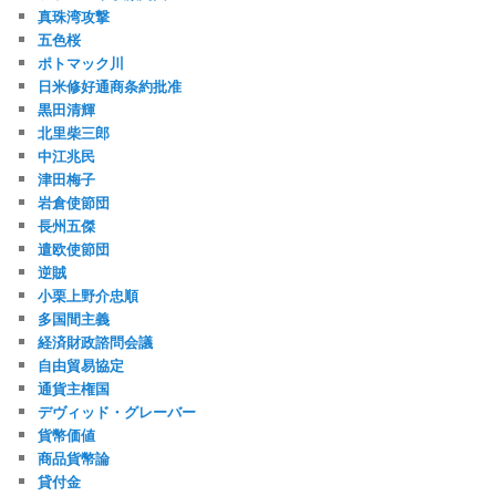
真珠湾攻撃
五色桜
ポトマック川
日米修好通商条約批准
黒田清輝
北里柴三郎
中江兆民
津田梅子
岩倉使節団
長州五傑
遣欧使節団
逆賊
小栗上野介忠順
多国間主義
経済財政諮問会議
自由貿易協定
通貨主権国
デヴィッド・グレーバー
貨幣価値
商品貨幣論
貸付金