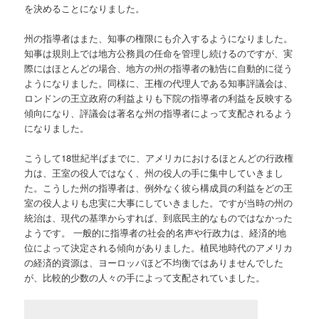
を決めることになりました。
州の指導者はまた、知事の権限にも介入するようになりました。
知事は規則上では地方公務員の任命を管理し続けるのですが、実
際にはほとんどの場合、地方の州の指導者の勧告に自動的に従う
ようになりました。同様に、王権の代理人である知事評議会は、
ロンドンの王立政府の利益よりも下院の指導者の利益を反映する
傾向になり、評議会は著名な州の指導者によって支配されるよう
になりました。
こうして18世紀半ばまでに、アメリカにおけるほとんどの行政権
力は、王室の役人ではなく、州の役人の手に集中していきまし
た。こうした州の指導者は、例外なく彼ら構成員の利益をどの王
室の役人よりも忠実に大事にしていきました。ですが当時の州の
統治は、現代の基準からすれば、到底民主的なものではなかった
ようです。 一般的に指導者の社会的名声や行政力は、経済的地
位によって決定される傾向がありました。植民地時代のアメリカ
の経済的資源は、ヨーロッパほど不均衡ではありませんでした
が、比較的少数の人々の手によって支配されていました。