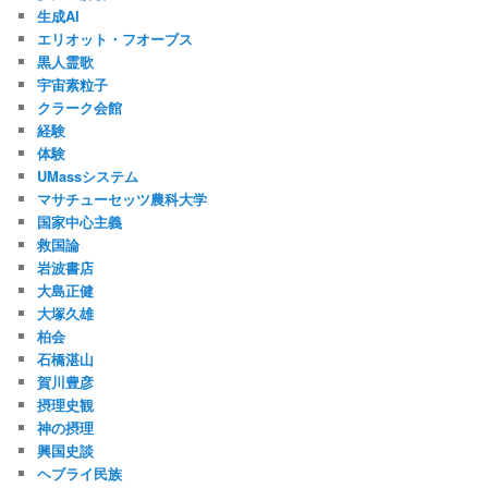
生成AI
エリオット・フオーブス
黒人霊歌
宇宙素粒子
クラーク会館
経験
体験
UMassシステム
マサチューセッツ農科大学
国家中心主義
救国論
岩波書店
大島正健
大塚久雄
柏会
石橋湛山
賀川豊彦
摂理史観
神の摂理
興国史談
ヘブライ民族