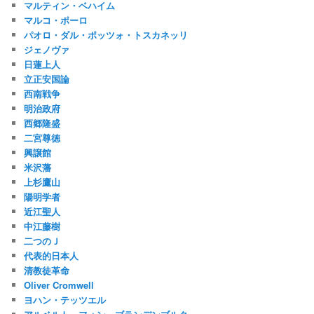
マルティン・ベハイム
マルコ・ポーロ
パオロ・ダル・ポッツォ・トスカネッリ
ジェノヴァ
日蓮上人
立正安国論
西南戦争
明治政府
西郷隆盛
二宮尊徳
興譲館
米沢藩
上杉鷹山
陽明学者
近江聖人
中江藤樹
二つのＪ
代表的日本人
清教徒革命
Oliver Cromwell
ヨハン・テッツエル