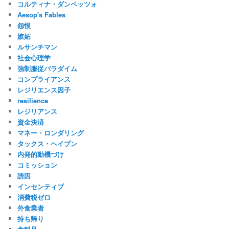
コルティナ・ダンペッツォ
Aesop's Fables
怨恨
嫉妬
ルサンチマン
社会心理学
強制服従パラダイム
コンプライアンス
レジリエンス因子
resilience
レジリアンス
資金決済
マネー・ロンダリング
タックス・ヘイブン
内発的動機づけ
コミッション
誘因
インセンティブ
消費税ゼロ
外食業者
持ち帰り