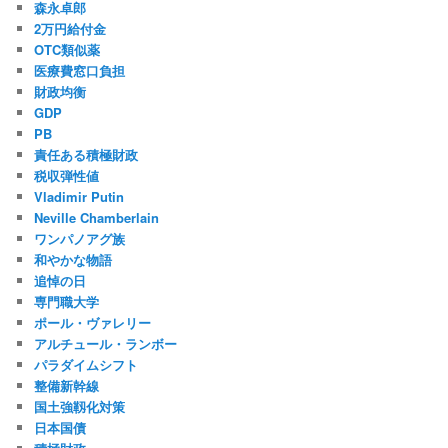
森永卓郎
2万円給付金
OTC類似薬
医療費窓口負担
財政均衡
GDP
PB
責任ある積極財政
税収弾性値
Vladimir Putin
Neville Chamberlain
ワンパノアグ族
和やかな物語
追悼の日
専門職大学
ポール・ヴァレリー
アルチュール・ランボー
パラダイムシフト
整備新幹線
国土強靱化対策
日本国債