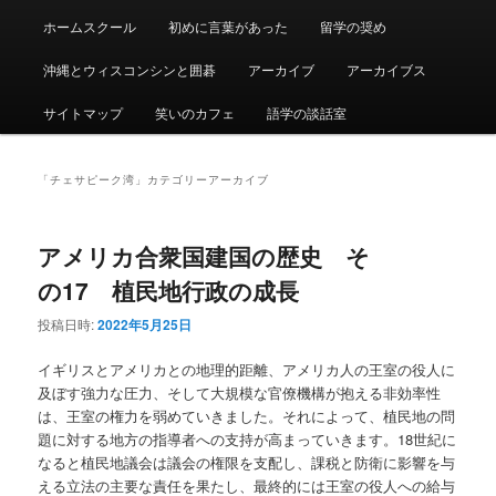
ュ
ー
ホームスクール
初めに言葉があった
留学の奨め
沖縄とウィスコンシンと囲碁
アーカイブ
アーカイブス
サイトマップ
笑いのカフェ
語学の談話室
「
チェサピーク湾
」カテゴリーアーカイブ
アメリカ合衆国建国の歴史 そ
の17 植民地行政の成長
投稿日時:
2022年5月25日
イギリスとアメリカとの地理的距離、アメリカ人の王室の役人に
及ぼす強力な圧力、そして大規模な官僚機構が抱える非効率性
は、王室の権力を弱めていきました。それによって、植民地の問
題に対する地方の指導者への支持が高まっていきます。18世紀に
なると植民地議会は議会の権限を支配し、課税と防衛に影響を与
える立法の主要な責任を果たし、最終的には王室の役人への給与