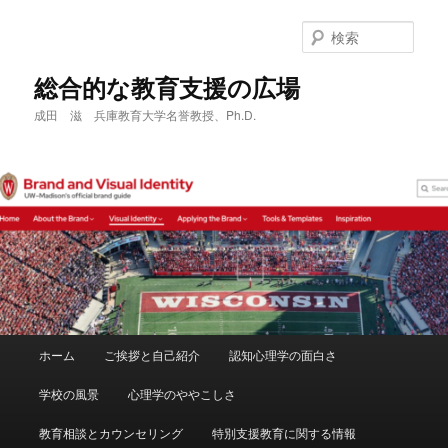
メ
サ
イ
ブ
検
ン
コ
索
コ
ン
総合的な教育支援の広場
ン
テ
成田 滋 兵庫教育大学名誉教授、Ph.D.
テ
ン
ン
ツ
ツ
へ
へ
移
移
動
動
メ
ホーム
ご挨拶と自己紹介
認知心理学の面白さ
イ
ン
学校の風景
心理学のややこしさ
メ
ニ
教育相談とカウンセリング
特別支援教育に関する情報