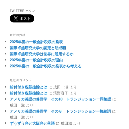
TWITTER ボタン
最近の投稿
2025年度の一般会計税収の発表
国際卓越研究大学の認定と助成額
国際卓越研究大学は世界に通用するか
2025年度の一般会計税収の理由
2025年度の一般会計税収の発表から考える
最近のコメント
給付付き税額控除とは
に
成田 滋
より
給付付き税額控除とは
に
濱野容子
より
アメリカ英語の修辞学 その10 トランジッションー同格語
に
成田 滋
より
アメリカ英語の修辞学 その８ トランジッションー接続詞
に
成田 滋
より
ずうずう弁と大阪弁と落語
に
成田滋
より