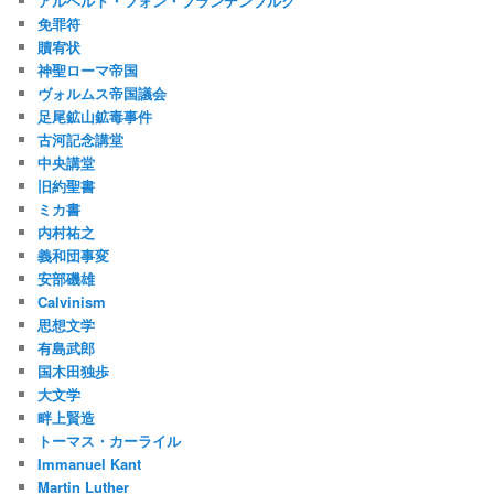
アルベルト・フォン・ブランデンブルク
免罪符
贖宥状
神聖ローマ帝国
ヴォルムス帝国議会
足尾鉱山鉱毒事件
古河記念講堂
中央講堂
旧約聖書
ミカ書
内村祐之
義和団事変
安部磯雄
Calvinism
思想文学
有島武郎
国木田独歩
大文学
畔上賢造
トーマス・カーライル
Immanuel Kant
Martin Luther