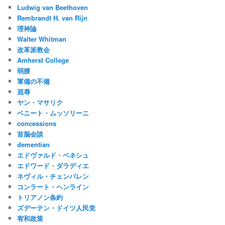
Ludwig van Beethoven
Rembrandt H. van Rijn
理神論
Walter Whitman
改革派教会
Amherst College
弱腰
軍備の不備
屈辱
ヤン・マサリク
ベニート・ムッソリーニ
concessions
首脳会談
dementian
エドヴァルド・ベネシュ
エドワード・ダラディエ
ネヴィル・チェンバレン
コンラート・ヘンライン
トリアノン条約
ズデーテン・ドイツ人民党
宥和政策