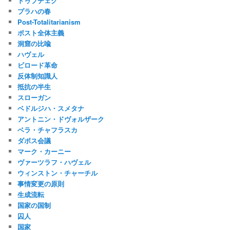
ドゥプチェク
プラハの春
Post-Totalitarianism
ポスト全体主義
洞窟の比喩
ハヴェル
ビロード革命
反体制知識人
抵抗の半生
スローガン
ベドルジハ・スメタナ
アントニン・ドヴォルザーク
ベラ・チャフラスカ
ダボス会議
マーク・カーニー
ヴァーツラフ・ハヴェル
ウィンストン・チャーチル
事情変更の原則
生成流転
国家の国制
囚人
国家