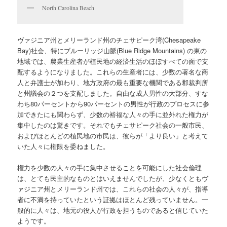
North Carolina Beach
ヴァジニア州とメリーランド州のチェサピーク湾(Chesapeake
Bay)社会、特にブルーリッジ山脈(Blue Ridge Mountains) の東の
地域では、農業生産者が植民地の経済生活のほぼすべての面で支
配するようになりました。これらの生産者には、少数の著名な商
人と弁護士が加わり、地方政府の最も重要な機関である郡裁判所
と州議会の２つを支配しました。自由な成人男性の大部分、すな
わち80パーセントから90パーセントの男性が行政のプロセスに参
加できたにも関わらず、少数の裕福な人々の手に並外れた権力が
集中したのは驚きです。それでもチェサピーク社会の一般市民、
およびほとんどの植民地の市民は、彼らが「より良い」と考えて
いた人々に権限を委ねました。
権力を少数の人々の手に集中させることを可能にした社会倫理
は、とても民主的なものとはいえませんでしたが、少なくともヴ
ァジニア州とメリーランド州では、これらの社会の人々が、指導
者に不満を持っていたという証拠はほとんど残っていません。一
般的に人々は、地元の役人が行政を担うものであると信じていた
ようです。