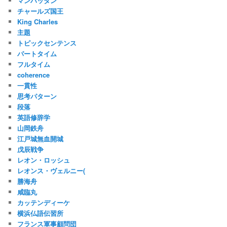
マンハッタン
チャールズ国王
King Charles
主題
トピックセンテンス
パートタイム
フルタイム
coherence
一貫性
思考パターン
段落
英語修辞学
山岡鉄舟
江戸城無血開城
戊辰戦争
レオン・ロッシュ
レオンス・ヴェルニー(
勝海舟
咸臨丸
カッテンディーケ
横浜仏語伝習所
フランス軍事顧問団