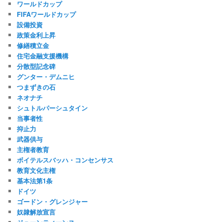
ワールドカップ
FIFAワールドカップ
設備投資
政策金利上昇
修繕積立金
住宅金融支援機構
分散型記念碑
グンター・デムニヒ
つまずきの石
ネオナチ
シュトルパーシュタイン
当事者性
抑止力
武器供与
主権者教育
ボイテルスバッハ・コンセンサス
教育文化主権
基本法第1条
ドイツ
ゴードン・グレンジャー
奴隷解放宣言