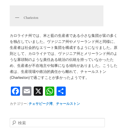
Charleston
カロライナ州では、米と藍の生産者である小さな集団が富の多く
を独占していました。ヴァジニア州やメリーランド州と同様に、
生産者は社会的なエリート集団を構成するようになりました。原
則として、カロライナでは、ヴァジニア州とメリーランド州のよ
うな寡頭制のような責任ある統治の伝統を持っていなかったた
め、生産者が不在地主や知事になる傾向がありました。こうした
者は、生産現場や政治的責任から離れて、チャールストン
(Charleston)で過ごすことが多かったようです。
Facebook
Email
X
WhatsApp
共
有
カテゴリー:
チェサピーク湾
、
チャールストン
検
索