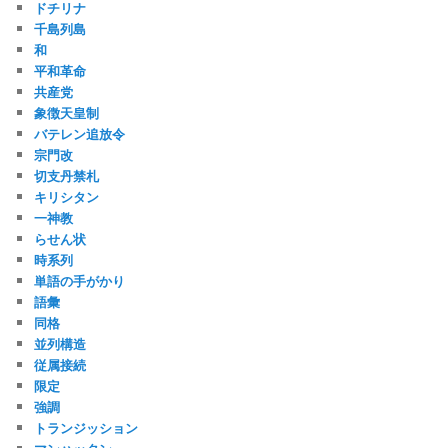
ドチリナ
千島列島
和
平和革命
共産党
象徴天皇制
バテレン追放令
宗門改
切支丹禁札
キリシタン
一神教
らせん状
時系列
単語の手がかり
語彙
同格
並列構造
従属接続
限定
強調
トランジッション