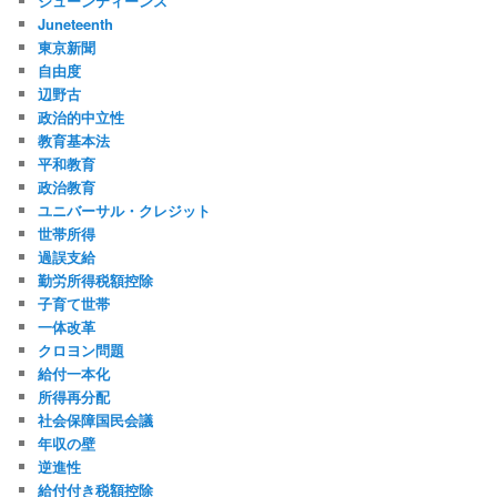
ジューンティーンス
Juneteenth
東京新聞
自由度
辺野古
政治的中立性
教育基本法
平和教育
政治教育
ユニバーサル・クレジット
世帯所得
過誤支給
勤労所得税額控除
子育て世帯
一体改革
クロヨン問題
給付一本化
所得再分配
社会保障国民会議
年収の壁
逆進性
給付付き税額控除