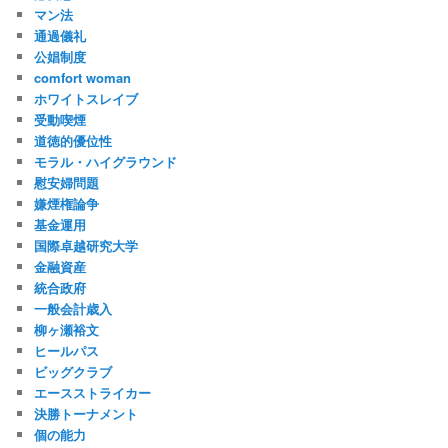
マン法
通過儀礼
公娼制度
comfort woman
ホワイトスレイブ
受動喫煙
道徳的優位性
モラル・ハイグラウンド
慰安婦問題
嫌煙権論争
基金運用
国際卓越研究大学
金融資産
統合政府
一般会計歳入
柳ヶ瀬裕文
ヒールパス
ビッグクラブ
エースストライカー
決勝トーナメント
個の能力