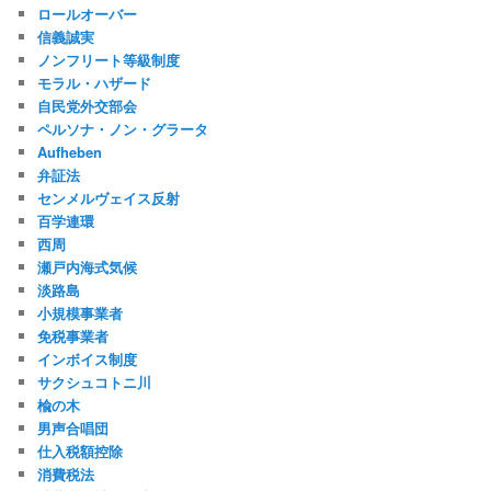
ロールオーバー
信義誠実
ノンフリート等級制度
モラル・ハザード
自民党外交部会
ペルソナ・ノン・グラータ
Aufheben
弁証法
センメルヴェイス反射
百学連環
西周
瀬戸内海式気候
淡路島
小規模事業者
免税事業者
インボイス制度
サクシュコトニ川
楡の木
男声合唱団
仕入税額控除
消費税法