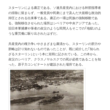
スターリンによる粛正である。ソ連共産党内における幹部指導者
の排除に留まらず、一般党員や民衆にまで及んだ大規模な政治的
抑圧とされる出来事である。粛正の一環は民族の強制移動であ
る。強制移住させられた場所はシベリアや中央アジアであった。
旧日本軍捕虜や筆者の叔父のような民間人もそこでの｢地獄｣のよ
うな重労働に駆り出されたはずだ。
共産党内の権力争いやさまざまな粛清から、スターリンの胆力や
胆略は計り知れないものであったことが、既に紹介した｢知られ
ざるスターリン｣という本に克明に記されている。この本から、
叔父のシベリア、クラスノヤルスクでの死が必然であることを知
った。原子力コンビナートが建設された場所である。