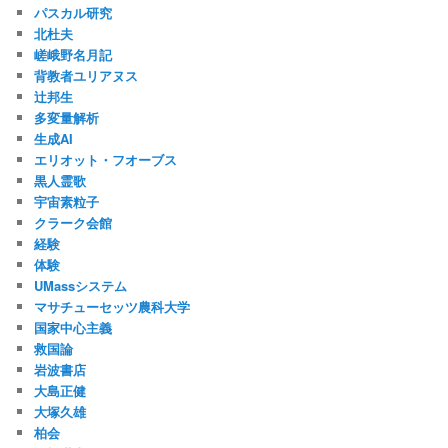
パスカル研究
北杜夫
嵯峨野名月記
背教者ユリアヌス
辻邦生
多変量解析
生成AI
エリオット・フオーブス
黒人霊歌
宇宙素粒子
クラーク会館
経験
体験
UMassシステム
マサチューセッツ農科大学
国家中心主義
救国論
岩波書店
大島正健
大塚久雄
柏会