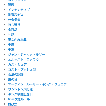
誘因
インセンティブ
消費税ゼロ
外食業者
持ち帰り
食料品
礼記
事なかれ主義
中庸
中道
ジャン・ジャック・ルソー
エルネスト・ラクラウ
カス・ミュデ
コスト・プッシュ型
合成の誤謬
鷹の目
マーティン・ルーサー・キング・ジュニア
ワシントン大行進
キング牧師記念日
60年償還ルール
財政法