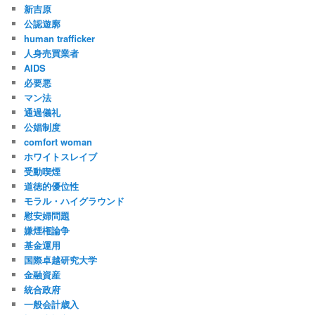
新吉原
公認遊廓
human trafficker
人身売買業者
AIDS
必要悪
マン法
通過儀礼
公娼制度
comfort woman
ホワイトスレイブ
受動喫煙
道徳的優位性
モラル・ハイグラウンド
慰安婦問題
嫌煙権論争
基金運用
国際卓越研究大学
金融資産
統合政府
一般会計歳入