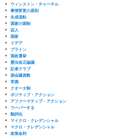
ウィンストン・チャーチル
事情変更の原則
生成流転
国家の国制
囚人
国家
イデア
プラトン
国政選挙
憲法改正論議
記者クラブ
国会議員数
常識
クオータ制
ポジティブ・アクション
アファーマティブ・アクション
ウーバーする
動詞化
マイクロ・クレデンシャル
マクロ・クレデンシャル
政策金利