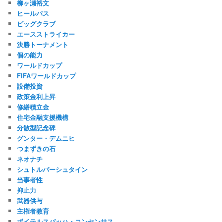
柳ヶ瀬裕文
ヒールパス
ビッグクラブ
エースストライカー
決勝トーナメント
個の能力
ワールドカップ
FIFAワールドカップ
設備投資
政策金利上昇
修繕積立金
住宅金融支援機構
分散型記念碑
グンター・デムニヒ
つまずきの石
ネオナチ
シュトルパーシュタイン
当事者性
抑止力
武器供与
主権者教育
ボイテルスバッハ・コンセンサス