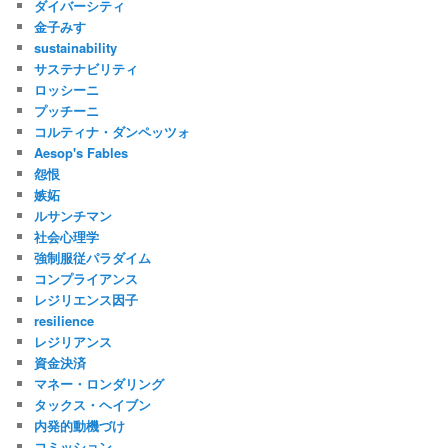
ダイバーシティ
金子みすゞ
sustainability
サステナビリティ
ロッシーニ
プッチーニ
コルティナ・ダンペッツォ
Aesop's Fables
怨恨
嫉妬
ルサンチマン
社会心理学
強制服従パラダイム
コンプライアンス
レジリエンス因子
resilience
レジリアンス
資金決済
マネー・ロンダリング
タックス・ヘイブン
内発的動機づけ
コミッション