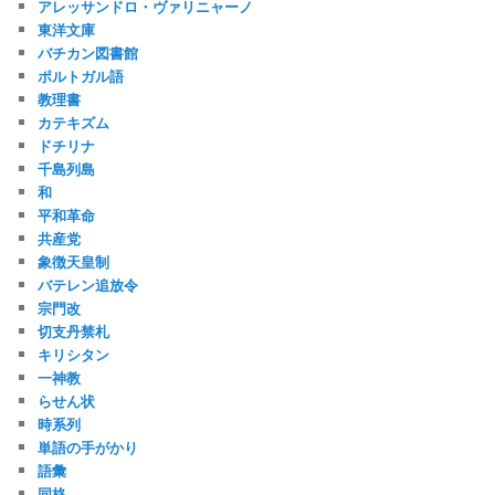
アレッサンドロ・ヴァリニャーノ
東洋文庫
バチカン図書館
ポルトガル語
教理書
カテキズム
ドチリナ
千島列島
和
平和革命
共産党
象徴天皇制
バテレン追放令
宗門改
切支丹禁札
キリシタン
一神教
らせん状
時系列
単語の手がかり
語彙
同格