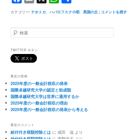
有
カテゴリー:
ナホトカ
、
ハバロフスク小唄
、
異国の丘
|
コメントを残す
検
索
TWITTER ボタン
最近の投稿
2025年度の一般会計税収の発表
国際卓越研究大学の認定と助成額
国際卓越研究大学は世界に通用するか
2025年度の一般会計税収の理由
2025年度の一般会計税収の発表から考える
最近のコメント
給付付き税額控除とは
に
成田 滋
より
給付付き税額控除とは
に
濱野容子
より