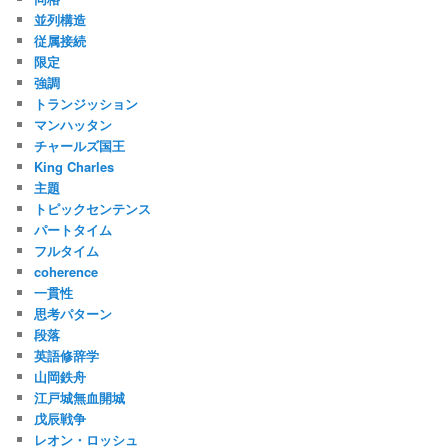
並列構造
従属接続
限定
強調
トランジッション
マンハッタン
チャールズ国王
King Charles
主題
トピックセンテンス
パートタイム
フルタイム
coherence
一貫性
思考パターン
段落
英語修辞学
山岡鉄舟
江戸城無血開城
戊辰戦争
レオン・ロッシュ