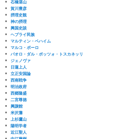
石橋湛山
賀川豊彦
摂理史観
神の摂理
興国史談
ヘブライ民族
マルティン・ベハイム
マルコ・ポーロ
パオロ・ダル・ポッツォ・トスカネッリ
ジェノヴァ
日蓮上人
立正安国論
西南戦争
明治政府
西郷隆盛
二宮尊徳
興譲館
米沢藩
上杉鷹山
陽明学者
近江聖人
中江藤樹