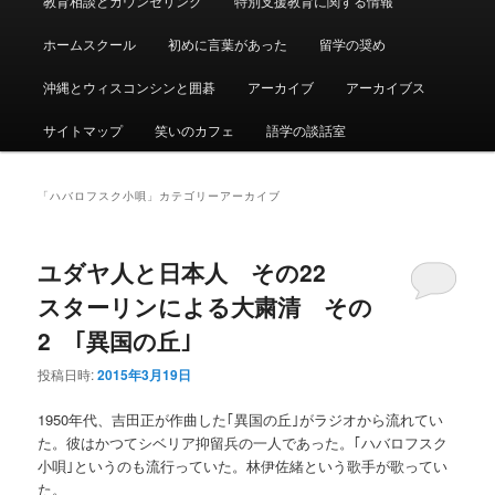
教育相談とカウンセリング
特別支援教育に関する情報
ュ
ー
ホームスクール
初めに言葉があった
留学の奨め
沖縄とウィスコンシンと囲碁
アーカイブ
アーカイブス
サイトマップ
笑いのカフェ
語学の談話室
「
ハバロフスク小唄
」カテゴリーアーカイブ
ユダヤ人と日本人 その22
スターリンによる大粛清 その
2 ｢異国の丘｣
投稿日時:
2015年3月19日
1950年代、吉田正が作曲した｢異国の丘｣がラジオから流れてい
た。彼はかつてシベリア抑留兵の一人であった。｢ハバロフスク
小唄｣というのも流行っていた。林伊佐緒という歌手が歌ってい
た。