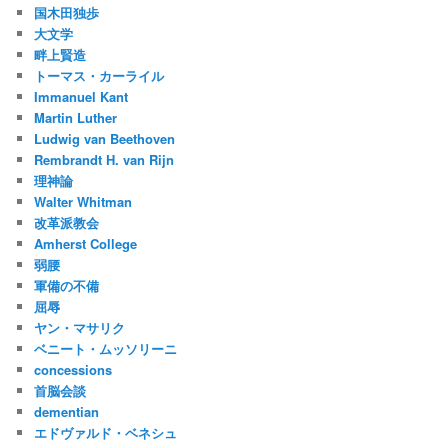
国木田独歩
大文学
畔上賢造
トーマス・カーライル
Immanuel Kant
Martin Luther
Ludwig van Beethoven
Rembrandt H. van Rijn
理神論
Walter Whitman
改革派教会
Amherst College
弱腰
軍備の不備
屈辱
ヤン・マサリク
ベニート・ムッソリーニ
concessions
首脳会談
dementian
エドヴァルド・ベネシュ