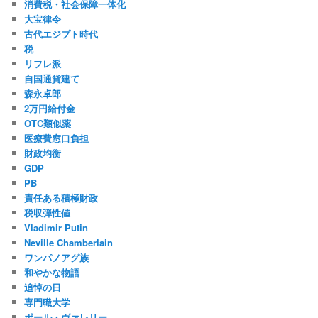
消費税・社会保障一体化
大宝律令
古代エジプト時代
税
リフレ派
自国通貨建て
森永卓郎
2万円給付金
OTC類似薬
医療費窓口負担
財政均衡
GDP
PB
責任ある積極財政
税収弾性値
Vladimir Putin
Neville Chamberlain
ワンパノアグ族
和やかな物語
追悼の日
専門職大学
ポール・ヴァレリー