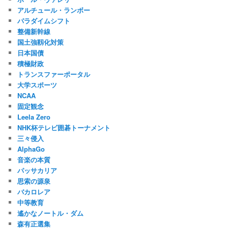
アルチュール・ランボー
パラダイムシフト
整備新幹線
国土強靱化対策
日本国債
積極財政
トランスファーポータル
大学スポーツ
NCAA
固定観念
Leela Zero
NHK杯テレビ囲碁トーナメント
三々侵入
AlphaGo
音楽の本質
パッサカリア
思索の源泉
バカロレア
中等教育
遙かなノートル・ダム
森有正選集