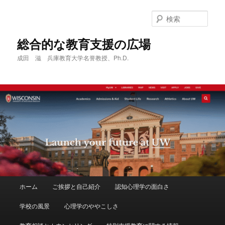
メ
サ
イ
ブ
検
ン
コ
索
コ
ン
総合的な教育支援の広場
ン
テ
成田 滋 兵庫教育大学名誉教授、Ph.D.
テ
ン
ン
ツ
ツ
へ
へ
移
移
動
動
メ
ホーム
ご挨拶と自己紹介
認知心理学の面白さ
イ
ン
学校の風景
心理学のややこしさ
メ
ニ