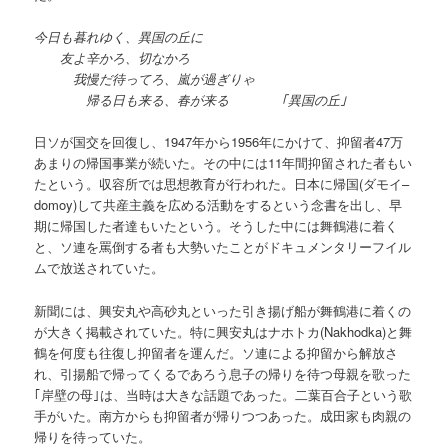
今日も暮れゆく、異国の丘に
友よ辛かろ、切なかろ
我慢だ待ってろ、嵐が過ぎりゃ
帰る日も来る、春が来る
｢異国の丘｣
日ソが国交を回復し、1947年から1956年にかけて、抑留者47万
あまりの帰国事業が続いた。その中には11年間抑留された者もい
たという。収容所では思想教育が行われた。日本に帰国(ダモイ–
domoy)して共産主義を広める活動をするという念書を出し、早
期に帰国した者達もいたという。そうした中には舞鶴港に着く
と、ソ連を罵倒する者も大勢いたことがドキュメンタリーフイル
ムで放送されていた。
新聞には、興安丸や高砂丸といった引き揚げ船が舞鶴港に着くの
が大きく掲載されていた。特に興安丸はナホトカ(Nakhodka)と舞
鶴を何度も往復し抑留者を運んだ。ソ連による抑留から解放さ
れ、引揚船で帰ってくるであろう息子の帰りを待つ母親を歌った
｢岸壁の母｣は、当時は大きな話題であった。二葉百合子という歌
手がいた。南方からも抑留者が帰りつつあった。成田家も肉親の
帰りを待っていた。