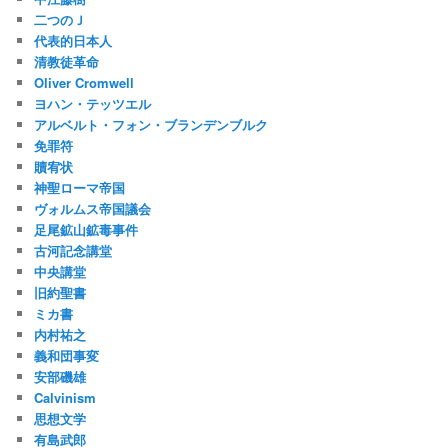
二つのＪ
代表的日本人
清教徒革命
Oliver Cromwell
ヨハン・テッツエル
アルベルト・フォン・ブランデンブルク
免罪符
贖宥状
神聖ローマ帝国
ヴォルムス帝国議会
足尾鉱山鉱毒事件
古河記念講堂
中央講堂
旧約聖書
ミカ書
内村祐之
義和団事変
安部磯雄
Calvinism
思想文学
有島武郎