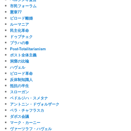
市民フォーラム
憲章77
ビロード離婚
ルーマニア
民主化革命
ドゥプチェク
プラハの春
Post-Totalitarianism
ポスト全体主義
洞窟の比喩
ハヴェル
ビロード革命
反体制知識人
抵抗の半生
スローガン
ベドルジハ・スメタナ
アントニン・ドヴォルザーク
ベラ・チャフラスカ
ダボス会議
マーク・カーニー
ヴァーツラフ・ハヴェル