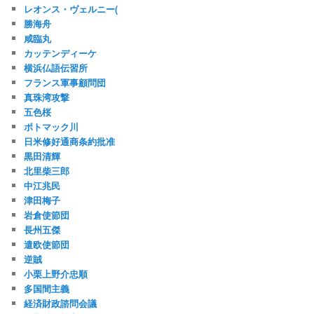
レオンス・ヴェルニー(
勝海舟
咸臨丸
カッテンディーケ
横浜仏語伝習所
フランス軍事顧問団
真珠湾攻撃
五色桜
ポトマック川
日米修好通商条約批准
黒田清輝
北里柴三郎
中江兆民
津田梅子
岩倉使節団
長州五傑
遣欧使節団
逆賊
小栗上野介忠順
多国間主義
経済財政諮問会議