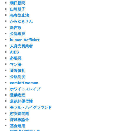
朝日新聞
山崎朋子
売春防止法
からゆきさん
新吉原
公認遊廓
human trafficker
人身売買業者
AIDS
必要悪
マン法
通過儀礼
公娼制度
comfort woman
ホワイトスレイブ
受動喫煙
道徳的優位性
モラル・ハイグラウンド
慰安婦問題
嫌煙権論争
基金運用