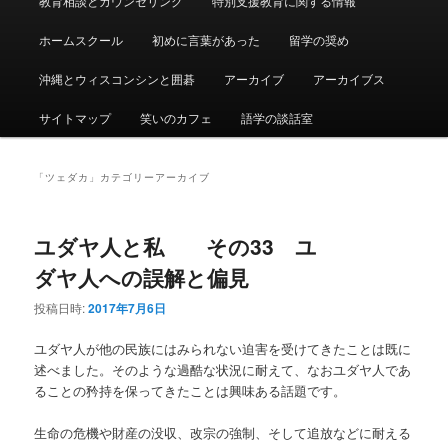
教育相談とカウンセリング
特別支援教育に関する情報
ュ
ー
ホームスクール
初めに言葉があった
留学の奨め
沖縄とウィスコンシンと囲碁
アーカイブ
アーカイブス
サイトマップ
笑いのカフェ
語学の談話室
「
ツェダカ
」カテゴリーアーカイブ
ユダヤ人と私 その33 ユ
ダヤ人への誤解と偏見
投稿日時:
2017年7月6日
ユダヤ人が他の民族にはみられない迫害を受けてきたことは既に
述べました。そのような過酷な状況に耐えて、なおユダヤ人であ
ることの矜持を保ってきたことは興味ある話題です。
生命の危機や財産の没収、改宗の強制、そして追放などに耐える