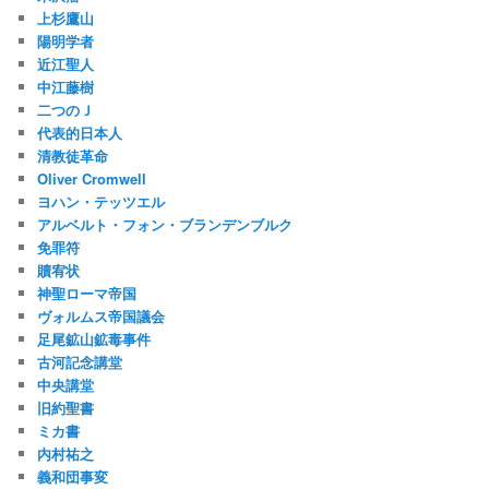
上杉鷹山
陽明学者
近江聖人
中江藤樹
二つのＪ
代表的日本人
清教徒革命
Oliver Cromwell
ヨハン・テッツエル
アルベルト・フォン・ブランデンブルク
免罪符
贖宥状
神聖ローマ帝国
ヴォルムス帝国議会
足尾鉱山鉱毒事件
古河記念講堂
中央講堂
旧約聖書
ミカ書
内村祐之
義和団事変