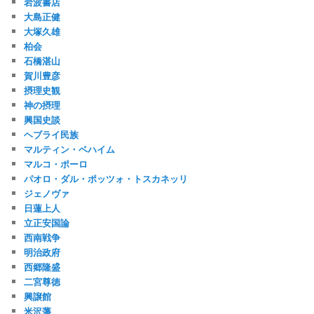
岩波書店
大島正健
大塚久雄
柏会
石橋湛山
賀川豊彦
摂理史観
神の摂理
興国史談
ヘブライ民族
マルティン・ベハイム
マルコ・ポーロ
パオロ・ダル・ポッツォ・トスカネッリ
ジェノヴァ
日蓮上人
立正安国論
西南戦争
明治政府
西郷隆盛
二宮尊徳
興譲館
米沢藩