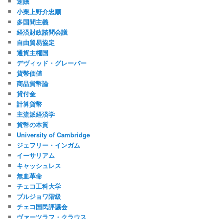
逆賊
小栗上野介忠順
多国間主義
経済財政諮問会議
自由貿易協定
通貨主権国
デヴィッド・グレーバー
貨幣価値
商品貨幣論
貸付金
計算貨幣
主流派経済学
貨幣の本質
University of Cambridge
ジェフリー・インガム
イーサリアム
キャッシュレス
無血革命
チェコ工科大学
ブルジョワ階級
チェコ国民評議会
ヴァーツラフ・クラウス