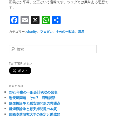
正義とか平等、公正という意味です。ツェダカは興味ある思想で
す。
Facebook
Email
X
WhatsApp
共
有
カテゴリー:
charity
、
ツェダカ
、
十分の一献金
、
適度
検
索
TWITTER ボタン
最近の投稿
2025年度の一般会計税収の発表
慰安婦問題 その7 河野談話
嫌煙権論争と慰安婦問題の共通点
嫌煙権論争と慰安婦問題の本質
国際卓越研究大学の認定と助成額