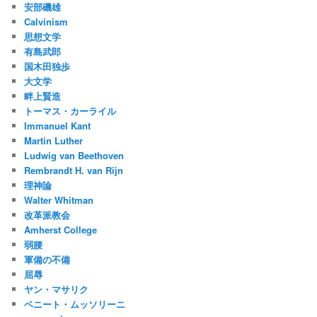
安部磯雄
Calvinism
思想文学
有島武郎
国木田独歩
大文学
畔上賢造
トーマス・カーライル
Immanuel Kant
Martin Luther
Ludwig van Beethoven
Rembrandt H. van Rijn
理神論
Walter Whitman
改革派教会
Amherst College
弱腰
軍備の不備
屈辱
ヤン・マサリク
ベニート・ムッソリーニ