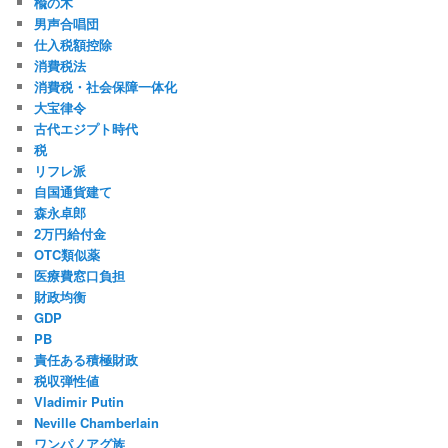
楡の木
男声合唱団
仕入税額控除
消費税法
消費税・社会保障一体化
大宝律令
古代エジプト時代
税
リフレ派
自国通貨建て
森永卓郎
2万円給付金
OTC類似薬
医療費窓口負担
財政均衡
GDP
PB
責任ある積極財政
税収弾性値
Vladimir Putin
Neville Chamberlain
ワンパノアグ族