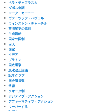
ベラ・チャフラスカ
ダボス会議
マーク・カーニー
ヴァーツラフ・ハヴェル
ウィンストン・チャーチル
事情変更の原則
生成流転
国家の国制
囚人
国家
イデア
プラトン
国政選挙
憲法改正論議
記者クラブ
国会議員数
常識
クオータ制
ポジティブ・アクション
アファーマティブ・アクション
ウーバーする