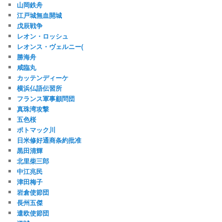
山岡鉄舟
江戸城無血開城
戊辰戦争
レオン・ロッシュ
レオンス・ヴェルニー(
勝海舟
咸臨丸
カッテンディーケ
横浜仏語伝習所
フランス軍事顧問団
真珠湾攻撃
五色桜
ポトマック川
日米修好通商条約批准
黒田清輝
北里柴三郎
中江兆民
津田梅子
岩倉使節団
長州五傑
遣欧使節団