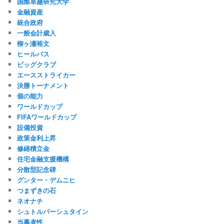
国際卓越研究大学
金融資産
統合政府
一般会計歳入
柳ヶ瀬裕文
ヒールパス
ビッグクラブ
エースストライカー
決勝トーナメント
個の能力
ワールドカップ
FIFAワールドカップ
設備投資
政策金利上昇
修繕積立金
住宅金融支援機構
分散型記念碑
グンター・デムニヒ
つまずきの石
ネオナチ
シュトルパーシュタイン
当事者性