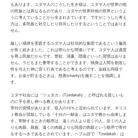
もあります。ユダヤ人のこうした生き様は、ユダヤ人が世界の他
の民族とは異なるものであり、ユダヤの世界対他の世界というよ
うに考えていることから生まれまています。ですがこうした考え
方は、多民族と対立したり排斥したりするということではありま
せん。
厳しい戒律を実践するユダヤ人は狂信的な集団であるという偏見
が長く続きました。これは明らかな間違いです。ユダヤ人は適度
を尊ぶ民族だからです。禁欲、清廉、隠遁といった習慣はありま
せん。ラビもまた妻帯することができます。独身は人間を創造し
性を与えた神に背く行為であると考えるのです。金銭も同様で
す。お金が貯まるときは、慈善(charity)を施すことを強調しま
す。
ユダヤ社会には「ツェダカ」(Tzedakah) 」と呼ばれる貧しいも
のに手を差し伸べる教えがあります。
寄付の習慣があります。収入の10％と定められています。キリス
ト教会が奨励している「十分の一献金」はユダヤ教から由来しま
す。寄附するときの順序は、遠くの人より近くの人、近くの人よ
りも肉親、親族、遠くの肉親よりも同居の肉親という順序で寄付
をするべきであるとされています。ヘブル語で「Tzedakah」は