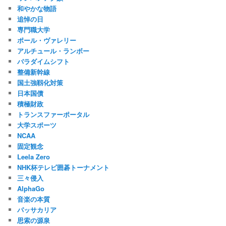
和やかな物語
追悼の日
専門職大学
ポール・ヴァレリー
アルチュール・ランボー
パラダイムシフト
整備新幹線
国土強靱化対策
日本国債
積極財政
トランスファーポータル
大学スポーツ
NCAA
固定観念
Leela Zero
NHK杯テレビ囲碁トーナメント
三々侵入
AlphaGo
音楽の本質
パッサカリア
思索の源泉