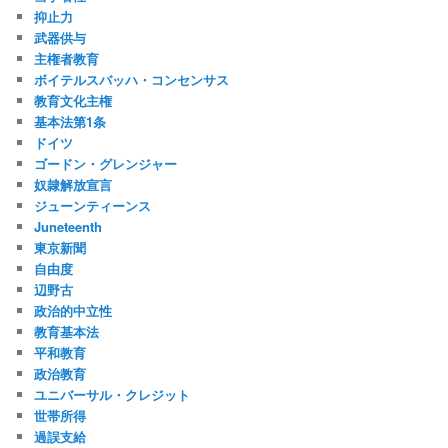
抑止力
武器供与
主権者教育
ボイテルスバッハ・コンセンサス
教育文化主権
基本法第1条
ドイツ
ゴードン・グレンジャー
奴隷解放宣言
ジューンティーンス
Juneteenth
東京新聞
自由度
辺野古
政治的中立性
教育基本法
平和教育
政治教育
ユニバーサル・クレジット
世帯所得
過誤支給