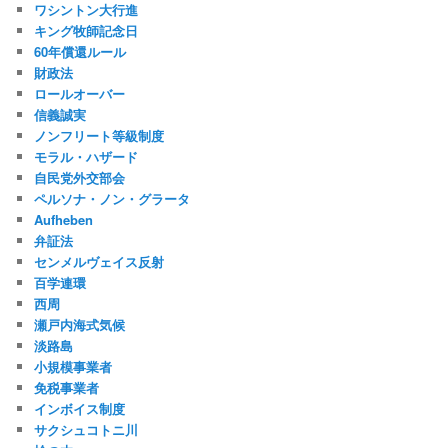
ワシントン大行進
キング牧師記念日
60年償還ルール
財政法
ロールオーバー
信義誠実
ノンフリート等級制度
モラル・ハザード
自民党外交部会
ペルソナ・ノン・グラータ
Aufheben
弁証法
センメルヴェイス反射
百学連環
西周
瀬戸内海式気候
淡路島
小規模事業者
免税事業者
インボイス制度
サクシュコトニ川