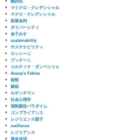
動詞化
マイクロ・クレデンシャル
マクロ・クレデンシャル
政策金利
ダイバーシティ
金子みすゞ
sustainability
サステナビリティ
ロッシーニ
プッチーニ
コルティナ・ダンペッツォ
Aesop's Fables
怨恨
嫉妬
ルサンチマン
社会心理学
強制服従パラダイム
コンプライアンス
レジリエンス因子
resilience
レジリアンス
資金決済