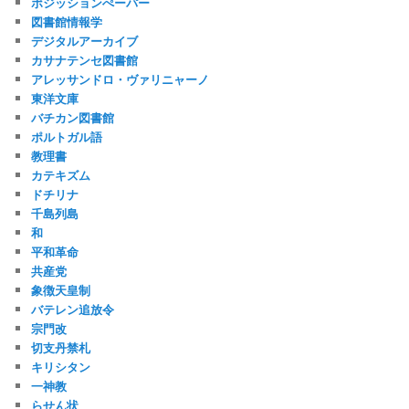
ポジッションぺーパー
図書館情報学
デジタルアーカイブ
カサナテンセ図書館
アレッサンドロ・ヴァリニャーノ
東洋文庫
バチカン図書館
ポルトガル語
教理書
カテキズム
ドチリナ
千島列島
和
平和革命
共産党
象徴天皇制
バテレン追放令
宗門改
切支丹禁札
キリシタン
一神教
らせん状