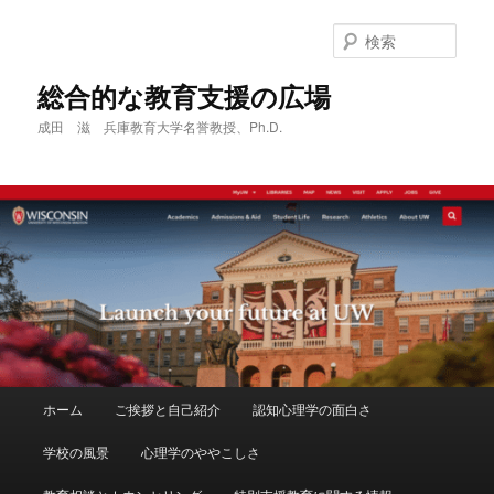
メ
サ
イ
ブ
検
ン
コ
索
コ
ン
総合的な教育支援の広場
ン
テ
成田 滋 兵庫教育大学名誉教授、Ph.D.
テ
ン
ン
ツ
ツ
へ
へ
移
移
動
動
メ
ホーム
ご挨拶と自己紹介
認知心理学の面白さ
イ
ン
学校の風景
心理学のややこしさ
メ
ニ