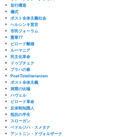
並行構造
儀式
ポスト全体主義社会
ヘルシンキ宣言
市民フォーラム
憲章77
ビロード離婚
ルーマニア
民主化革命
ドゥプチェク
プラハの春
Post-Totalitarianism
ポスト全体主義
洞窟の比喩
ハヴェル
ビロード革命
反体制知識人
抵抗の半生
スローガン
ベドルジハ・スメタナ
アントニン・ドヴォルザーク