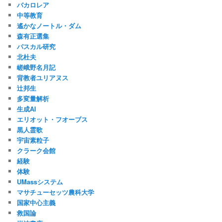
バカロレア
中等教育
遙かなノートル・ダム
森有正選集
パスカル研究
北杜夫
嵯峨野名月記
背教者ユリアヌス
辻邦生
多変量解析
生成AI
エリオット・フオーブス
黒人霊歌
宇宙素粒子
クラーク会館
経験
体験
UMassシステム
マサチューセッツ農科大学
国家中心主義
救国論