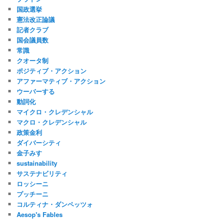
国政選挙
憲法改正論議
記者クラブ
国会議員数
常識
クオータ制
ポジティブ・アクション
アファーマティブ・アクション
ウーバーする
動詞化
マイクロ・クレデンシャル
マクロ・クレデンシャル
政策金利
ダイバーシティ
金子みすゞ
sustainability
サステナビリティ
ロッシーニ
プッチーニ
コルティナ・ダンペッツォ
Aesop's Fables