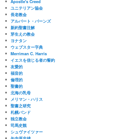
Apostle's Creed
ユニテリアン協会
長老教会
アルバート・バーンズ
新約聖書注解
芽生えの教会
ヨナタン
ウェブスター字典
Merriman C. Harris
イエスを信じる者の誓約
友愛的
福音的
倫理的
聖書的
北海の乳母
メリマン・ハリス
聖書之研究
札幌バンド
独立教会
司馬史観
シュヴァイツァー
矢内原忠雄