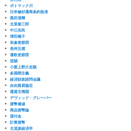
ポトマック川
日米修好通商条約批准
黒田清輝
北里柴三郎
中江兆民
津田梅子
岩倉使節団
長州五傑
遣欧使節団
逆賊
小栗上野介忠順
多国間主義
経済財政諮問会議
自由貿易協定
通貨主権国
デヴィッド・グレーバー
貨幣価値
商品貨幣論
貸付金
計算貨幣
主流派経済学