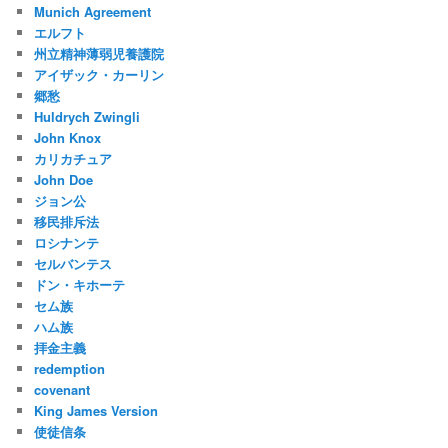
Munich Agreement
エルフト
州立精神薄弱児養護院
アイザック・カーリン
郷愁
Huldrych Zwingli
John Knox
カリカチュア
John Doe
ジョン公
移民排斥法
ロシナンテ
セルバンテス
ドン・キホーテ
セム族
ハム族
拝金主義
redemption
covenant
King James Version
使徒信条