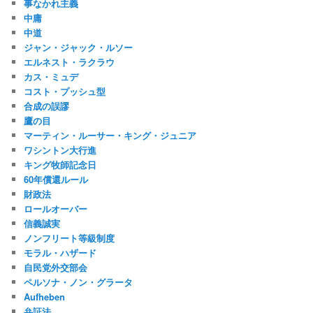
事なかれ主義
中庸
中道
ジャン・ジャック・ルソー
エルネスト・ラクラウ
カス・ミュデ
コスト・プッシュ型
合成の誤謬
鷹の目
マーティン・ルーサー・キング・ジュニア
ワシントン大行進
キング牧師記念日
60年償還ルール
財政法
ロールオーバー
信義誠実
ノンフリート等級制度
モラル・ハザード
自民党外交部会
ペルソナ・ノン・グラータ
Aufheben
弁証法