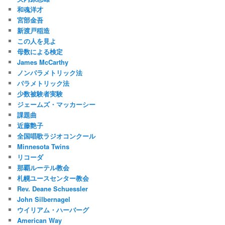
和魂洋才
宮部金吾
新渡戸稲造
この人を見よ
母数による検定
James McCarthy
ノンパラメトリック法
パラメトリック法
少数被験者実験
ジェームズ・マッカーシー
課題曲
近藤艶子
全国唱歌ラジオコンクール
Minnesota Twins
リコーダ
那覇ルーテル教会
札幌ユースセンター教会
Rev. Deane Schuessler
John Silbernagel
ウイリアム・ハーバーグ
American Way