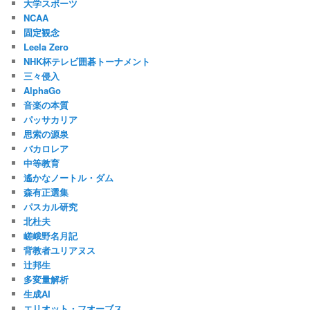
大学スポーツ
NCAA
固定観念
Leela Zero
NHK杯テレビ囲碁トーナメント
三々侵入
AlphaGo
音楽の本質
パッサカリア
思索の源泉
バカロレア
中等教育
遙かなノートル・ダム
森有正選集
パスカル研究
北杜夫
嵯峨野名月記
背教者ユリアヌス
辻邦生
多変量解析
生成AI
エリオット・フオーブス