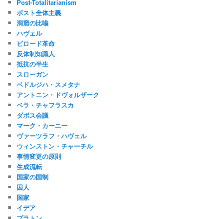
Post-Totalitarianism
ポスト全体主義
洞窟の比喩
ハヴェル
ビロード革命
反体制知識人
抵抗の半生
スローガン
ベドルジハ・スメタナ
アントニン・ドヴォルザーク
ベラ・チャフラスカ
ダボス会議
マーク・カーニー
ヴァーツラフ・ハヴェル
ウィンストン・チャーチル
事情変更の原則
生成流転
国家の国制
囚人
国家
イデア
プラトン