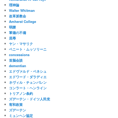
理神論
Walter Whitman
改革派教会
Amherst College
弱腰
軍備の不備
屈辱
ヤン・マサリク
ベニート・ムッソリーニ
concessions
首脳会談
dementian
エドヴァルド・ベネシュ
エドワード・ダラディエ
ネヴィル・チェンバレン
コンラート・ヘンライン
トリアノン条約
ズデーテン・ドイツ人民党
宥和政策
ズデーテン
ミュンヘン協定