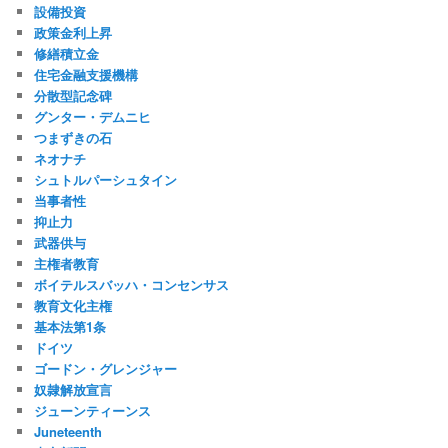
設備投資
政策金利上昇
修繕積立金
住宅金融支援機構
分散型記念碑
グンター・デムニヒ
つまずきの石
ネオナチ
シュトルパーシュタイン
当事者性
抑止力
武器供与
主権者教育
ボイテルスバッハ・コンセンサス
教育文化主権
基本法第1条
ドイツ
ゴードン・グレンジャー
奴隷解放宣言
ジューンティーンス
Juneteenth