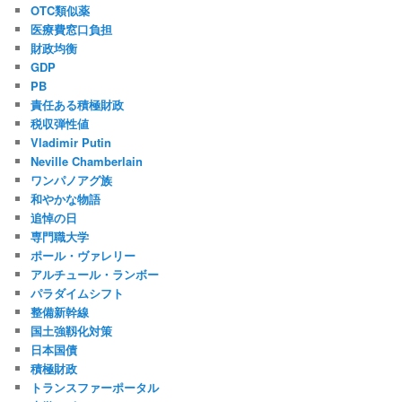
OTC類似薬
医療費窓口負担
財政均衡
GDP
PB
責任ある積極財政
税収弾性値
Vladimir Putin
Neville Chamberlain
ワンパノアグ族
和やかな物語
追悼の日
専門職大学
ポール・ヴァレリー
アルチュール・ランボー
パラダイムシフト
整備新幹線
国土強靱化対策
日本国債
積極財政
トランスファーポータル