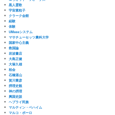
黒人霊歌
宇宙素粒子
クラーク会館
経験
体験
UMassシステム
マサチューセッツ農科大学
国家中心主義
救国論
岩波書店
大島正健
大塚久雄
柏会
石橋湛山
賀川豊彦
摂理史観
神の摂理
興国史談
ヘブライ民族
マルティン・ベハイム
マルコ・ポーロ