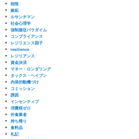
怨恨
嫉妬
ルサンチマン
社会心理学
強制服従パラダイム
コンプライアンス
レジリエンス因子
resilience
レジリアンス
資金決済
マネー・ロンダリング
タックス・ヘイブン
内発的動機づけ
コミッション
誘因
インセンティブ
消費税ゼロ
外食業者
持ち帰り
食料品
礼記