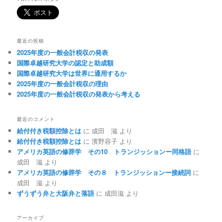
最近の投稿
2025年度の一般会計税収の発表
国際卓越研究大学の認定と助成額
国際卓越研究大学は世界に通用するか
2025年度の一般会計税収の理由
2025年度の一般会計税収の発表から考える
最近のコメント
給付付き税額控除とは
に
成田 滋
より
給付付き税額控除とは
に
濱野容子
より
アメリカ英語の修辞学 その10 トランジッションー同格語
に
成田 滋
より
アメリカ英語の修辞学 その８ トランジッションー接続詞
に
成田 滋
より
ずうずう弁と大阪弁と落語
に
成田滋
より
アーカイブ