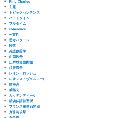
King Charles
主題
トピックセンテンス
パートタイム
フルタイム
coherence
一貫性
思考パターン
段落
英語修辞学
山岡鉄舟
江戸城無血開城
戊辰戦争
レオン・ロッシュ
レオンス・ヴェルニー(
勝海舟
咸臨丸
カッテンディーケ
横浜仏語伝習所
フランス軍事顧問団
真珠湾攻撃
五色桜