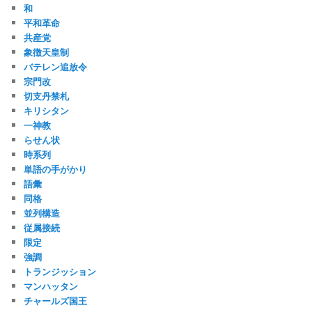
和
平和革命
共産党
象徴天皇制
バテレン追放令
宗門改
切支丹禁札
キリシタン
一神教
らせん状
時系列
単語の手がかり
語彙
同格
並列構造
従属接続
限定
強調
トランジッション
マンハッタン
チャールズ国王