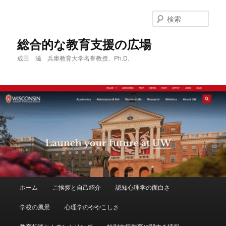
メ
サ
イ
ブ
検
ン
コ
索
コ
ン
総合的な教育支援の広場
ン
テ
成田 滋 兵庫教育大学名誉教授、Ph.D.
テ
ン
ン
ツ
ツ
へ
へ
移
移
動
動
メ
ホーム
ご挨拶と自己紹介
認知心理学の面白さ
イ
ン
学校の風景
心理学のややこしさ
メ
ニ