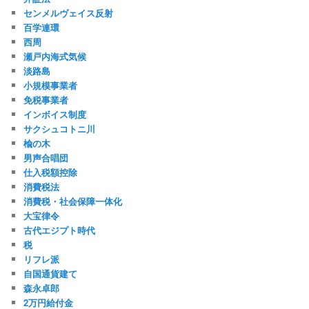
センメルヴェイス反射
百学連環
西周
瀬戸内海式気候
淡路島
小規模事業者
免税事業者
インボイス制度
サクシュコトニ川
楡の木
男声合唱団
仕入税額控除
消費税法
消費税・社会保障一体化
大宝律令
古代エジプト時代
税
リフレ派
自国通貨建て
森永卓郎
2万円給付金