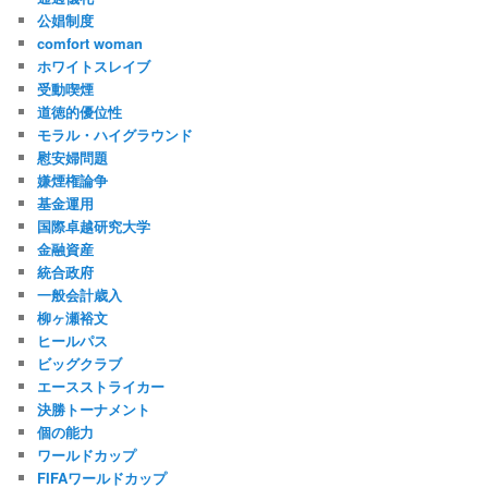
公娼制度
comfort woman
ホワイトスレイブ
受動喫煙
道徳的優位性
モラル・ハイグラウンド
慰安婦問題
嫌煙権論争
基金運用
国際卓越研究大学
金融資産
統合政府
一般会計歳入
柳ヶ瀬裕文
ヒールパス
ビッグクラブ
エースストライカー
決勝トーナメント
個の能力
ワールドカップ
FIFAワールドカップ