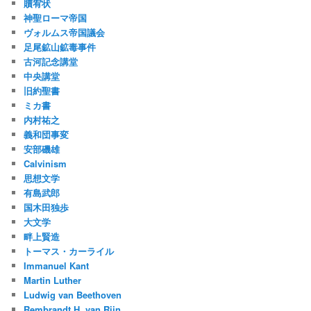
贖宥状
神聖ローマ帝国
ヴォルムス帝国議会
足尾鉱山鉱毒事件
古河記念講堂
中央講堂
旧約聖書
ミカ書
内村祐之
義和団事変
安部磯雄
Calvinism
思想文学
有島武郎
国木田独歩
大文学
畔上賢造
トーマス・カーライル
Immanuel Kant
Martin Luther
Ludwig van Beethoven
Rembrandt H. van Rijn