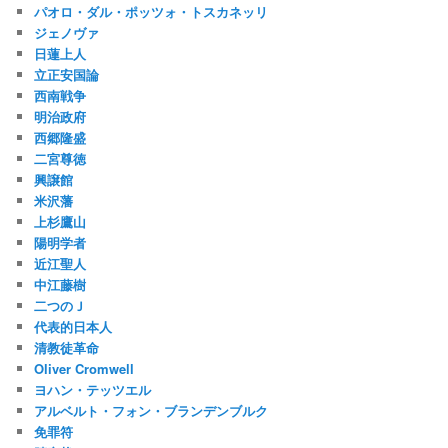
パオロ・ダル・ポッツォ・トスカネッリ
ジェノヴァ
日蓮上人
立正安国論
西南戦争
明治政府
西郷隆盛
二宮尊徳
興譲館
米沢藩
上杉鷹山
陽明学者
近江聖人
中江藤樹
二つのＪ
代表的日本人
清教徒革命
Oliver Cromwell
ヨハン・テッツエル
アルベルト・フォン・ブランデンブルク
免罪符