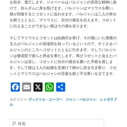
を担ぎ、逃亡します。ジャベールはバルジャンの崇高な精神に負
けて、自らダムに身を投げます。バルジャンはマリウスを匿い、
彼が回復するとコゼットに会わせます。バルジャンは二人の幸せ
を願うとともに、マリウスに、自分の過去を伝えます。コゼット
に伝えることができない彼はその場を去ります。
そしてマリウスとコゼットは結婚式を挙げ、その場にいた酒屋の
主人がバルジャンの居場所を知っているというので、すぐさまバ
ルジャンのところへコゼットとともに行きます。そしてバルジャ
ンは修道院で彼らと再会を果たします。再びコゼットと会えたバ
ルジャンは涙し、コゼットに自分の過去を書いた手紙を渡しま
す。そして彼は２人の結婚を見届けて静かに息を引き取り、コゼ
ットとマリウスはバルジャンの言葉を固く守る誓いを立てます。
Facebook
Email
X
WhatsApp
共
有
カテゴリー:
ヴィクトル・ユーゴー
、
ジャン・バルジャン
、
レミゼラブ
ル
検
索