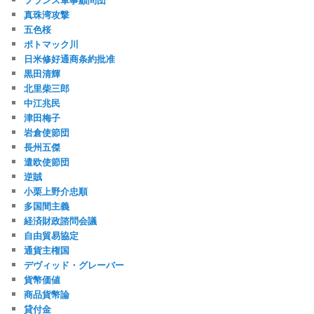
真珠湾攻撃
五色桜
ポトマック川
日米修好通商条約批准
黒田清輝
北里柴三郎
中江兆民
津田梅子
岩倉使節団
長州五傑
遣欧使節団
逆賊
小栗上野介忠順
多国間主義
経済財政諮問会議
自由貿易協定
通貨主権国
デヴィッド・グレーバー
貨幣価値
商品貨幣論
貸付金