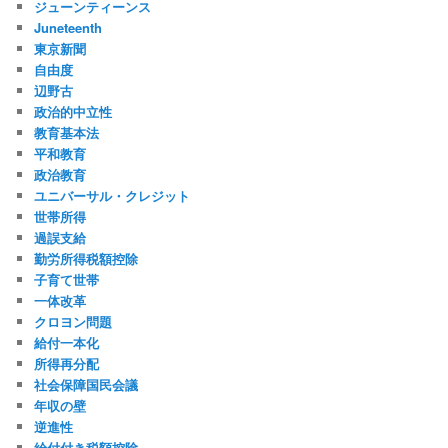
ジューンティーンス
Juneteenth
東京新聞
自由度
辺野古
政治的中立性
教育基本法
平和教育
政治教育
ユニバーサル・クレジット
世帯所得
過誤支給
勤労所得税額控除
子育て世帯
一体改革
クロヨン問題
給付一本化
所得再分配
社会保障国民会議
年収の壁
逆進性
給付付き税額控除