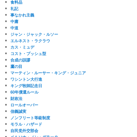
食料品
礼記
事なかれ主義
中庸
中道
ジャン・ジャック・ルソー
エルネスト・ラクラウ
カス・ミュデ
コスト・プッシュ型
合成の誤謬
鷹の目
マーティン・ルーサー・キング・ジュニア
ワシントン大行進
キング牧師記念日
60年償還ルール
財政法
ロールオーバー
信義誠実
ノンフリート等級制度
モラル・ハザード
自民党外交部会
ペルソナ・ノン・グラータ