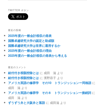
TWITTER ボタン
最近の投稿
2025年度の一般会計税収の発表
国際卓越研究大学の認定と助成額
国際卓越研究大学は世界に通用するか
2025年度の一般会計税収の理由
2025年度の一般会計税収の発表から考える
最近のコメント
給付付き税額控除とは
に
成田 滋
より
給付付き税額控除とは
に
濱野容子
より
アメリカ英語の修辞学 その10 トランジッションー同格語
に
成田 滋
より
アメリカ英語の修辞学 その８ トランジッションー接続詞
に
成田 滋
より
ずうずう弁と大阪弁と落語
に
成田滋
より