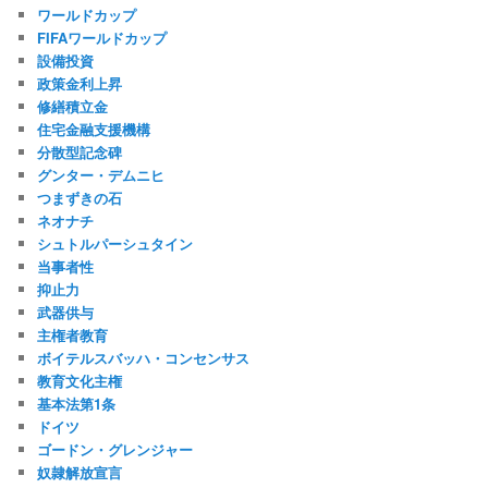
ワールドカップ
FIFAワールドカップ
設備投資
政策金利上昇
修繕積立金
住宅金融支援機構
分散型記念碑
グンター・デムニヒ
つまずきの石
ネオナチ
シュトルパーシュタイン
当事者性
抑止力
武器供与
主権者教育
ボイテルスバッハ・コンセンサス
教育文化主権
基本法第1条
ドイツ
ゴードン・グレンジャー
奴隷解放宣言