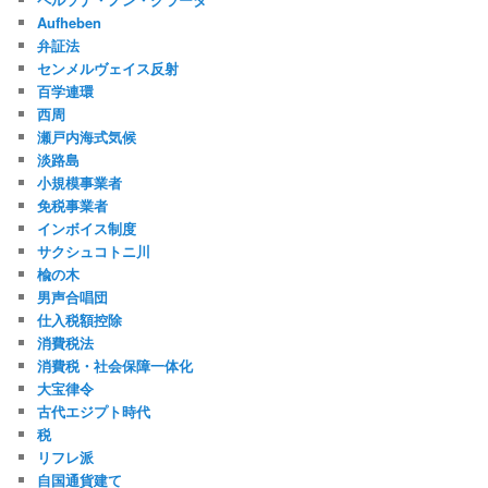
Aufheben
弁証法
センメルヴェイス反射
百学連環
西周
瀬戸内海式気候
淡路島
小規模事業者
免税事業者
インボイス制度
サクシュコトニ川
楡の木
男声合唱団
仕入税額控除
消費税法
消費税・社会保障一体化
大宝律令
古代エジプト時代
税
リフレ派
自国通貨建て