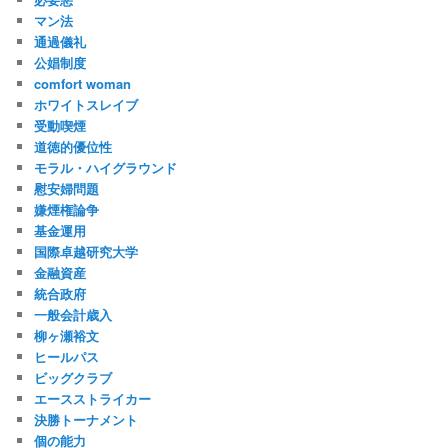
マン法
通過儀礼
公娼制度
comfort woman
ホワイトスレイブ
受動喫煙
道徳的優位性
モラル・ハイグラウンド
慰安婦問題
嫌煙権論争
基金運用
国際卓越研究大学
金融資産
統合政府
一般会計歳入
柳ヶ瀬裕文
ヒールパス
ビッグクラブ
エースストライカー
決勝トーナメント
個の能力