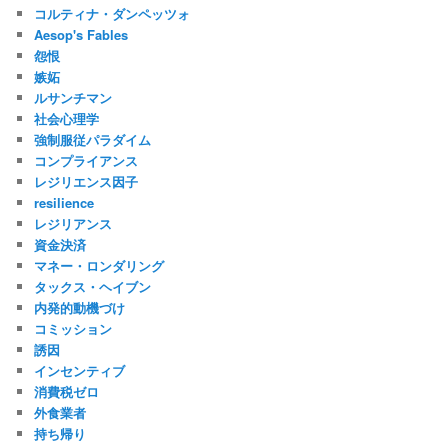
コルティナ・ダンペッツォ
Aesop's Fables
怨恨
嫉妬
ルサンチマン
社会心理学
強制服従パラダイム
コンプライアンス
レジリエンス因子
resilience
レジリアンス
資金決済
マネー・ロンダリング
タックス・ヘイブン
内発的動機づけ
コミッション
誘因
インセンティブ
消費税ゼロ
外食業者
持ち帰り