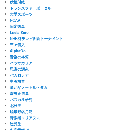
積極財政
トランスファーポータル
大学スポーツ
NCAA
固定観念
Leela Zero
NHK杯テレビ囲碁トーナメント
三々侵入
AlphaGo
音楽の本質
パッサカリア
思索の源泉
バカロレア
中等教育
遙かなノートル・ダム
森有正選集
パスカル研究
北杜夫
嵯峨野名月記
背教者ユリアヌス
辻邦生
多変量解析