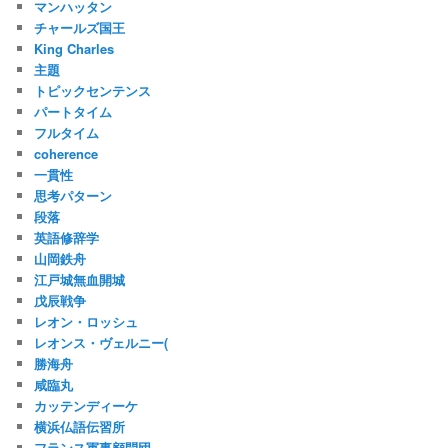
マンハッタン
チャールズ国王
King Charles
主題
トピックセンテンス
パートタイム
フルタイム
coherence
一貫性
思考パターン
段落
英語修辞学
山岡鉄舟
江戸城無血開城
戊辰戦争
レオン・ロッシュ
レオンス・ヴェルニー(
勝海舟
咸臨丸
カッテンディーケ
横浜仏語伝習所
フランス軍事顧問団