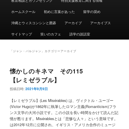
教育相談とカウンセリング
特別支援教育に関する情報
ュ
ー
ホームスクール
初めに言葉があった
留学の奨め
沖縄とウィスコンシンと囲碁
アーカイブ
アーカイブス
サイトマップ
笑いのカフェ
語学の談話室
「
ジャン・バルジャン
」カテゴリーアーカイブ
懐かしのキネマ その115
【レミゼラブル】
投稿日時:
2021年9月9日
【レミゼラブル】(Les Misérables) は、ヴィクトル・ユーゴー
(Victor Hugo)が1862年に執筆したロマン主義(Romanticism)フラ
ンス文学の大河小説です。この小説を長い時間をかけて読んだ記
憶が甦ります。Misérablesとは「悲惨な人々」という意味です。
は2012年12月に公開され、イギリス・アメリカ合作のミュージ