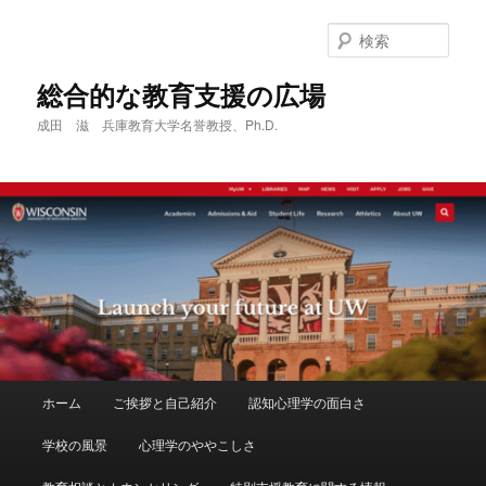
メ
サ
イ
ブ
検
ン
コ
索
コ
ン
総合的な教育支援の広場
ン
テ
成田 滋 兵庫教育大学名誉教授、Ph.D.
テ
ン
ン
ツ
ツ
へ
へ
移
移
動
動
メ
ホーム
ご挨拶と自己紹介
認知心理学の面白さ
イ
ン
学校の風景
心理学のややこしさ
メ
ニ