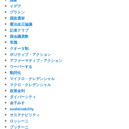
イデア
プラトン
国政選挙
憲法改正論議
記者クラブ
国会議員数
常識
クオータ制
ポジティブ・アクション
アファーマティブ・アクション
ウーバーする
動詞化
マイクロ・クレデンシャル
マクロ・クレデンシャル
政策金利
ダイバーシティ
金子みすゞ
sustainability
サステナビリティ
ロッシーニ
プッチーニ