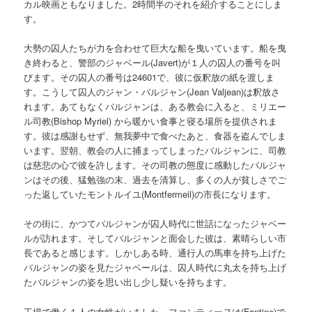
カル映画ともなりました。2時間半のそれを紹介することにしま
す。
大勢の囚人たちが力を合わせて巨大な船を曳いています。船を曳
き終わると、警部のジャベール(Javert)が１人の囚人の番号を叫
びます。その囚人の番号は24601で、彼に仮釈放の紙を渡しま
す。こうして囚人のジャン・バルジャン(Jean Valjean)は釈放さ
れます。あてもなくバルジャンは、ある教会に入ると、ミリエー
ル司教(Bishop Myriel) から暖かい食事と寝る場所を提供されま
す。彼は感謝もせず、無我夢中で食べたあと、食器を盗んでしま
います。翌朝、教会の人に捕まってしまったバルジャンに、司教
は慈悲の心で彼を許します。その司教の態度に感動したバルジャ
ンはその後、猛勉強の末、過去を清算し、多くの人が貧しさでご
った返していたモントルイユ(Montfermeil)の市長になります。
その街に、かつてバルジャンが囚人時代に世話になったジャベー
ルが訪れます。そしてバルジャンと面会した彼は、素晴らしい市
長であると感じます。しかしある時、通行人の馬車を持ち上げた
バルジャンの姿を見たジャベールは、囚人時代に丸太を持ち上げ
たバルジャンの姿を思い出し少し疑いを持ちます。
工場で働く１人の女性がいました。ファンティーヌは(Fantine)で