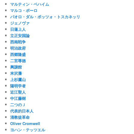
マルティン・ベハイム
マルコ・ポーロ
パオロ・ダル・ポッツォ・トスカネッリ
ジェノヴァ
日蓮上人
立正安国論
西南戦争
明治政府
西郷隆盛
二宮尊徳
興譲館
米沢藩
上杉鷹山
陽明学者
近江聖人
中江藤樹
二つのＪ
代表的日本人
清教徒革命
Oliver Cromwell
ヨハン・テッツエル