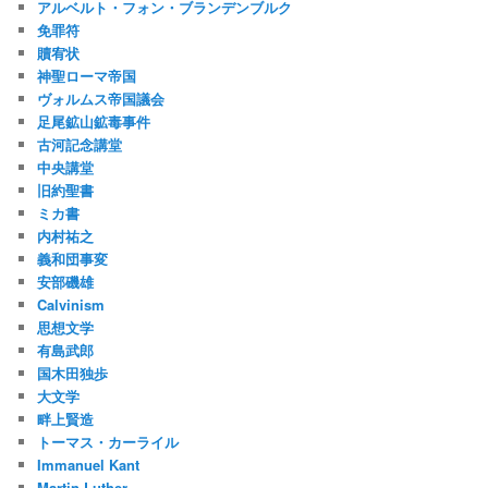
アルベルト・フォン・ブランデンブルク
免罪符
贖宥状
神聖ローマ帝国
ヴォルムス帝国議会
足尾鉱山鉱毒事件
古河記念講堂
中央講堂
旧約聖書
ミカ書
内村祐之
義和団事変
安部磯雄
Calvinism
思想文学
有島武郎
国木田独歩
大文学
畔上賢造
トーマス・カーライル
Immanuel Kant
Martin Luther