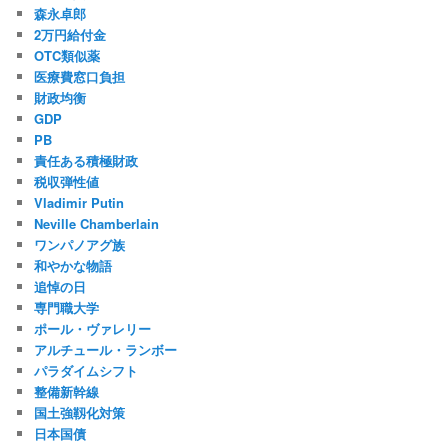
森永卓郎
2万円給付金
OTC類似薬
医療費窓口負担
財政均衡
GDP
PB
責任ある積極財政
税収弾性値
Vladimir Putin
Neville Chamberlain
ワンパノアグ族
和やかな物語
追悼の日
専門職大学
ポール・ヴァレリー
アルチュール・ランボー
パラダイムシフト
整備新幹線
国土強靱化対策
日本国債