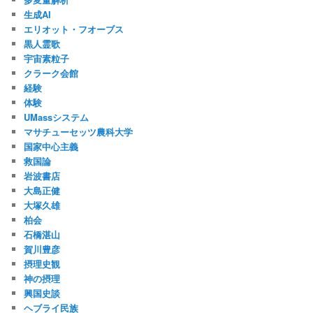
生成AI
エリオット・フオーブス
黒人霊歌
宇宙素粒子
クラーク会館
経験
体験
UMassシステム
マサチューセッツ農科大学
国家中心主義
救国論
岩波書店
大島正健
大塚久雄
柏会
石橋湛山
賀川豊彦
摂理史観
神の摂理
興国史談
ヘブライ民族