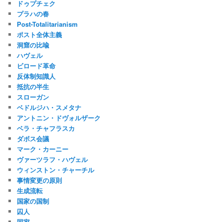
ドゥプチェク
プラハの春
Post-Totalitarianism
ポスト全体主義
洞窟の比喩
ハヴェル
ビロード革命
反体制知識人
抵抗の半生
スローガン
ベドルジハ・スメタナ
アントニン・ドヴォルザーク
ベラ・チャフラスカ
ダボス会議
マーク・カーニー
ヴァーツラフ・ハヴェル
ウィンストン・チャーチル
事情変更の原則
生成流転
国家の国制
囚人
国家