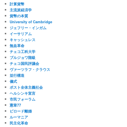
計算貨幣
主流派経済学
貨幣の本質
University of Cambridge
ジェフリー・インガム
イーサリアム
キャッシュレス
無血革命
チェコ工科大学
ブルジョワ階級
チェコ国民評議会
ヴァーツラフ・クラウス
並行構造
儀式
ポスト全体主義社会
ヘルシンキ宣言
市民フォーラム
憲章77
ビロード離婚
ルーマニア
民主化革命