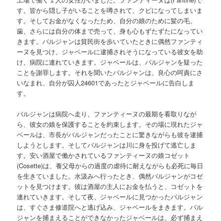
す。皆から隠し子がいることを噂されて、クビになってしまいま
す。そしてお金がなくなったため、自分の娘のために髪の毛、
歯、さらには自分の体まで売って、身も心もずたずたになってい
きます。バルジャンは貧民街を歩いていたときに偶然ファンティ
ーヌを見つけ、ジャベールに逮捕されそうになっている彼女を助
け、病院に連れていきます。ジャベールは、バルジャンを疑った
ことを謝罪します。それを聞いたバルジャンは、良心の呵責にさ
いなまれ、自分が囚人24601であったとジャベールに告白しま
す。
バルジャンは病院へ走り、ファンティーヌの最期を看取りなが
ら、彼女の娘を保護することを約束します。その場に現れたジャ
ベールは、市長がバルジャンだったことに驚きながらも彼を逮捕
しようとします。そしてバルジャンは川に身を投げて逃亡しま
す。安い酒屋で働かされているファンティーヌの娘コゼット
(Cosette)は、養父母からの過度の虐待に耐えながらも必死に毎日
を生きていました。水汲みへ行ったとき、偶然バルジャンがコゼ
ットを見つけます。彼は酒屋の主人にお金を払うと、コゼットを
連れていきます。そして夜、ジャベールに見つかったバルジャン
は、すぐさま修道院へと逃げ込み、ジャベールをまきます。バル
ジャンを捕まえることができなかったジャベールは、必ず捕まえ