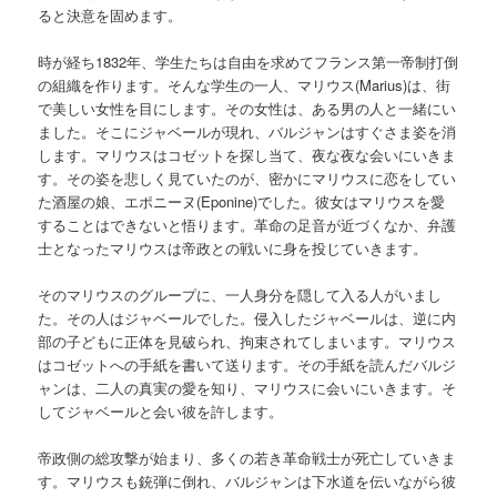
ると決意を固めます。
時が経ち1832年、学生たちは自由を求めてフランス第一帝制打倒
の組織を作ります。そんな学生の一人、マリウス(Marius)は、街
で美しい女性を目にします。その女性は、ある男の人と一緒にい
ました。そこにジャベールが現れ、バルジャンはすぐさま姿を消
します。マリウスはコゼットを探し当て、夜な夜な会いにいきま
す。その姿を悲しく見ていたのが、密かにマリウスに恋をしてい
た酒屋の娘、エポニーヌ(Eponine)でした。彼女はマリウスを愛
することはできないと悟ります。革命の足音が近づくなか、弁護
士となったマリウスは帝政との戦いに身を投じていきます。
そのマリウスのグループに、一人身分を隠して入る人がいまし
た。その人はジャベールでした。侵入したジャベールは、逆に内
部の子どもに正体を見破られ、拘束されてしまいます。マリウス
はコゼットへの手紙を書いて送ります。その手紙を読んだバルジ
ャンは、二人の真実の愛を知り、マリウスに会いにいきます。そ
してジャベールと会い彼を許します。
帝政側の総攻撃が始まり、多くの若き革命戦士が死亡していきま
す。マリウスも銃弾に倒れ、バルジャンは下水道を伝いながら彼