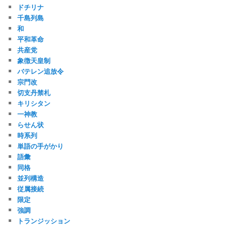
ドチリナ
千島列島
和
平和革命
共産党
象徴天皇制
バテレン追放令
宗門改
切支丹禁札
キリシタン
一神教
らせん状
時系列
単語の手がかり
語彙
同格
並列構造
従属接続
限定
強調
トランジッション