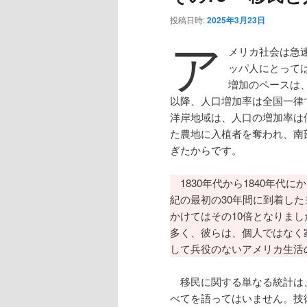
投稿日時:
2025年3月23日
ア
メリカ社会は急
ッパ人にとって
増加のペースは、
以降、人口増加率は全国一律
洋岸地域は、人口の増加率は
た農地に入植者を奪われ、南
ぎたからです。
1830年代から1840年代
紀の最初の30年間に到着したヨ
かけてはその10倍となりました
多く、彼らは、個人ではなく
して兵役のないアメリカ生活
移民に関する単なる統計は
べてを語ってはいません。技