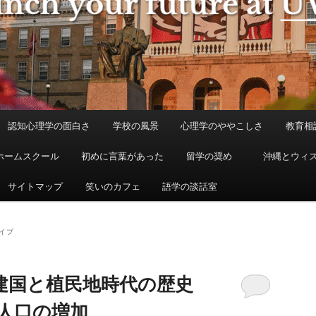
認知心理学の面白さ
学校の風景
心理学のややこしさ
教育相
ホームスクール
初めに言葉があった
留学の奨め
沖縄とウィ
サイトマップ
笑いのカフェ
語学の談話室
イブ
建国と植民地時代の歴史
人口の増加