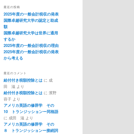
最近の投稿
2025年度の一般会計税収の発表
国際卓越研究大学の認定と助成
額
国際卓越研究大学は世界に通用
するか
2025年度の一般会計税収の理由
2025年度の一般会計税収の発表
から考える
最近のコメント
給付付き税額控除とは
に
成
田 滋
より
給付付き税額控除とは
に
濱野
容子
より
アメリカ英語の修辞学 その
10 トランジッションー同格語
に
成田 滋
より
アメリカ英語の修辞学 その
８ トランジッションー接続詞