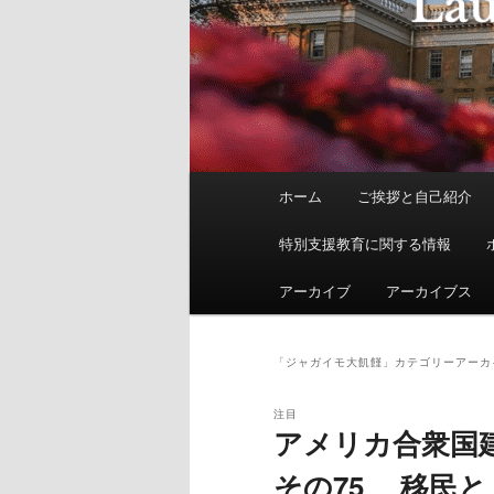
メ
ホーム
ご挨拶と自己紹介
イ
ン
特別支援教育に関する情報
メ
ニ
アーカイブ
アーカイブス
ュ
ー
「
ジャガイモ大飢饉
」カテゴリーアーカ
注目
アメリカ合衆国
その75 移民と