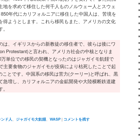
土地を求めて移住した何千人ものノルウェー人とスウェ
1850年代にカリフォルニアに移住した中国人は、苦境を
を得ようとします。これら移民もまた、アメリカの文化
す。
のは、イギリスからの新教徒の移住者で、彼らは後にワ
- Saxon Protestant)と言われ、アメリカ社会の中核となりま
00万単位での移民の契機となったのはジャガイモ飢饉で
島で主要食物のジャガイモが疫病により枯死したことで起
ger) のことです。中国系の移民は苦力(クーリー)と呼ばれ、黒
て急増し、カリフォルニアの金鉱開発や大陸横断鉄道建
す。
atsApp
共
有
ランド人
、
ジャガイモ大飢饉
、
WASP
|
コメントを残す