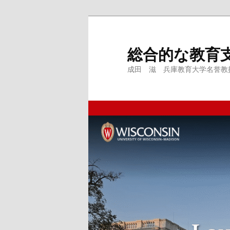
メ
サ
イ
ブ
ン
コ
総合的な教育
コ
ン
成田 滋 兵庫教育大学名誉教授、
ン
テ
テ
ン
ン
ツ
ツ
へ
へ
移
移
動
動