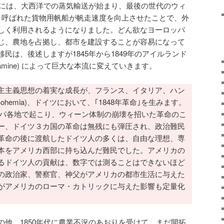
年代には、大西洋での蒸気輸送が始まり、最後の世代のウィ
ers)と呼ばれた貨物用帆船が帆走速度を向上させたことで、外
しく利用されるようになりました。どん欲なヨーロッパ
じ、農地を占拠し、都市を建設することが容易になって
民は、後述しますが1845年から1849年のアイルランド
 Famine) によって巨大な本流に変えていきます。
主主義思想の着実な成長が、フランス、イタリア、ハン
(Bohemia)、ドイツにおいて、｢1848年革命｣を生みます。
ロッパ各地で起こり、ウィーン体制の崩壊を招いた革命のこ
ー、ドイツ３カ国の革命は無残にも弾圧され、政治難民
革命の後に渡航したドイツ人の多くは、自由な理想、専
本をアメリカ西部に持ち込んだ難民でした。アメリカの
るドイツ人の貢献は、数字では測ることはできないほど
の政治家、警察官、神父がアメリカの都市生活に与えた
がアメリカのローマ・カトリックに与えた影響も定量化
。
他、1850年代に農業不況のあおりを受けて、まだ開拓