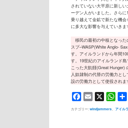
されていない大平原に新しい
ーデン人がいました。さらに
乗り越えて金鉱で新たな機会
に多大な影響を与えていきま
移民の最初の中核となった
スプ–WASP(White Anglo
す。アイルランドから年間1
す。19世紀のアイルランド
こった大飢饉(Great Hun
人奴隷制の代替の労働力とし
設の労働力として使役されま
Facebook
Email
X
Wh
カテゴリー:
windjammers
、
アイル