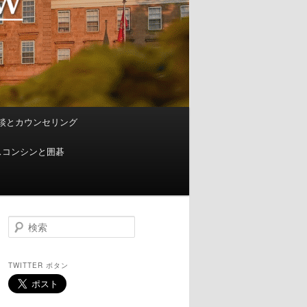
談とカウンセリング
スコンシンと囲碁
検
索
TWITTER ボタン