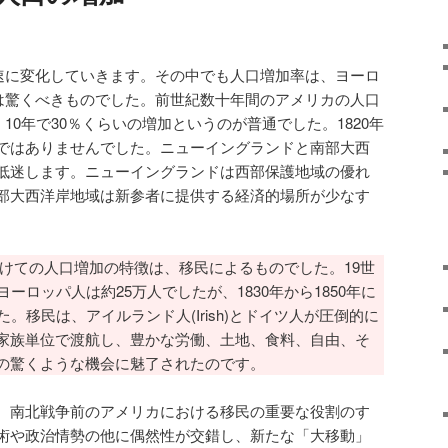
速に変化していきます。その中でも人口増加率は、ヨーロ
は驚くべきものでした。前世紀数十年間のアメリカの人口
10年で30％くらいの増加というのが普通でした。1820年
ではありませんでした。ニューイングランドと南部大西
低迷します。ニューイングランドは西部保護地域の優れ
部大西洋岸地域は新参者に提供する経済的場所が少なす
にかけての人口増加の特徴は、移民によるものでした。19世
ーロッパ人は約25万人でしたが、1830年から1850年に
。移民は、アイルランド人(Irish)とドイツ人が圧倒的に
家族単位で渡航し、豊かな労働、土地、食料、自由、そ
の驚くような機会に魅了されたのです。
、南北戦争前のアメリカにおける移民の重要な役割のす
術や政治情勢の他に偶然性が交錯し、新たな「大移動」