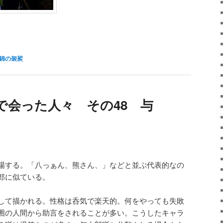
atsApp
共
有
錦の袈裟
で会った人々 その48 与
場する。「八っぁん、熊さん、」などと並ぶ代表的なの
郎に似ている。
して描かれる。性格は呑気で楽天的。何をやっても失敗
囲の人間から助言をされることが多い。こうしたキャラ