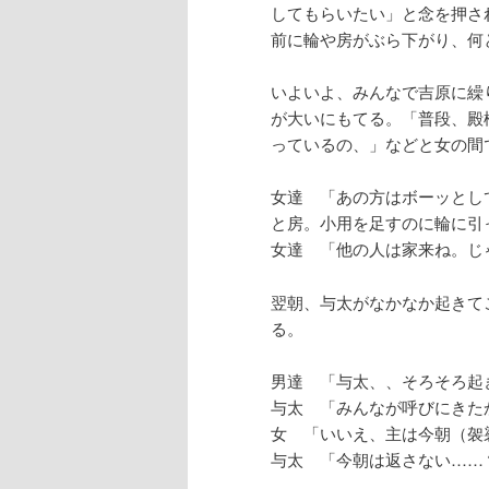
してもらいたい」と念を押さ
前に輪や房がぶら下がり、何
いよいよ、みんなで吉原に繰
が大いにもてる。「普段、殿
っているの、」などと女の間
女達 「あの方はボーッとし
と房。小用を足すのに輪に引
女達 「他の人は家来ね。じ
翌朝、与太がなかなか起きて
る。
男達 「与太、、そろそろ起
与太 「みんなが呼びにきた
女 「いいえ、主は今朝（袈
与太 「今朝は返さない……