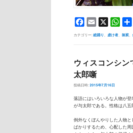
Facebook
Email
X
Wh
カテゴリー:
総踊り
、
虚け者
、
袈裟
、
ウィスコンシン
太郎噺
投稿日時:
2015年7月16日
落語にはいろいろな人物が登
が与太郎である。性格は八五
例外なくぼんやりした人物と
ばかりするため、心配した周