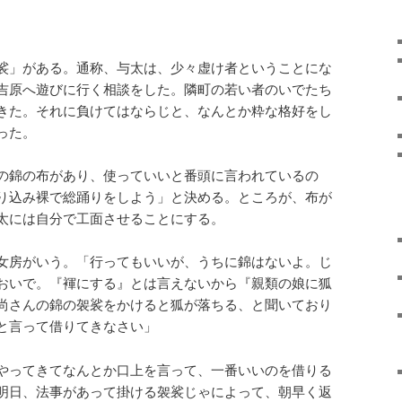
裟」がある。通称、与太は、少々虚け者ということにな
吉原へ遊びに行く相談をした。隣町の若い者のいでたち
きた。それに負けてはならじと、なんとか粋な格好をし
った。
の錦の布があり、使っていいと番頭に言われているの
り込み裸で総踊りをしよう」と決める。ところが、布が
太には自分で工面させることにする。
女房がいう。「行ってもいいが、うちに錦はないよ。じ
おいで。『褌にする』とは言えないから『親類の娘に狐
尚さんの錦の袈裟をかけると狐が落ちる、と聞いており
と言って借りてきなさい」
やってきてなんとか口上を言って、一番いいのを借りる
明日、法事があって掛ける袈裟じゃによって、朝早く返