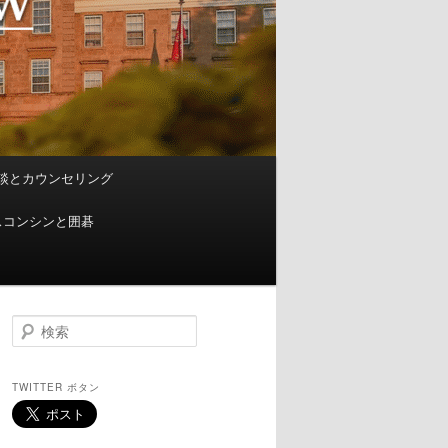
談とカウンセリング
スコンシンと囲碁
検
索
TWITTER ボタン