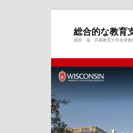
メ
サ
イ
ブ
ン
コ
総合的な教育
コ
ン
成田 滋 兵庫教育大学名誉教授、
ン
テ
テ
ン
ン
ツ
ツ
へ
へ
移
移
動
動