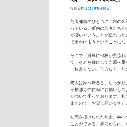
投稿日時:
2015年9月10日
与太郎噺のひとつに「錦の袈
っている。町内の若者たちが
が凄いということが伝わった
て出かけようということにな
そこで「質屋に何枚か質流れ
で、それを褌にして吉原へ乗
一枚足りない。仕方なく、与
与太は家へ帰ると、しっかり
ゃ檀那寺の住職にお願いして
がついて困っております。和
ますので、お貸し願います』
知恵を授けられた与太、寺へ
ことができる。和尚からは「