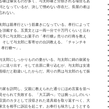
る噺は爆笑ものが多く、与太郎噺と分類される場合もあ
詞となっているが、決して憎めない存在だ。長屋の者は
忘れない。
太郎は親孝行という筋書きになっている。孝行によって
を頂戴する。五貫文とは一両一分で十万円くらいと云わ
元手に与太郎にお菓子の「孝行糖
」
売りの行商を教え
。そして与太郎に客寄せの台詞教える。「チャンチキ
、孝行糖〜」。
与太郎にしっかりものの妻がいる。与太郎に錦の袈裟を
りに送り出す。そして吉原に乗り込むが、与太郎は女達
殿様だと勘違いしたからだ。周りの男は与太郎のもて振
の家を訪問し、父親に教えられた通りにほめ言葉を並べ
見せられて失敗する。「大工調べ」では腕っぷしのいい
店賃のカタとして没収された道具箱を取り返すべく、大
家主を相手に訴訟を起こす。お奉行も味方しようとする