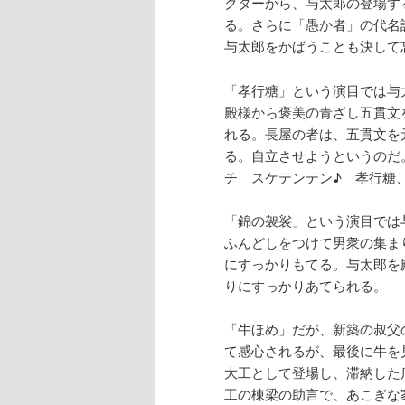
クターから、与太郎の登場す
る。さらに「愚か者」の代名
与太郎をかばうことも決して
「孝行糖」という演目では与
殿様から褒美の青ざし五貫文
れる。長屋の者は、五貫文を
る。自立させようというのだ
チ スケテンテン♪ 孝行糖
「錦の袈裟」という演目では
ふんどしをつけて男衆の集ま
にすっかりもてる。与太郎を
りにすっかりあてられる。
「牛ほめ」だが、新築の叔父
て感心されるが、最後に牛を
大工として登場し、滞納した
工の棟梁の助言で、あこぎな