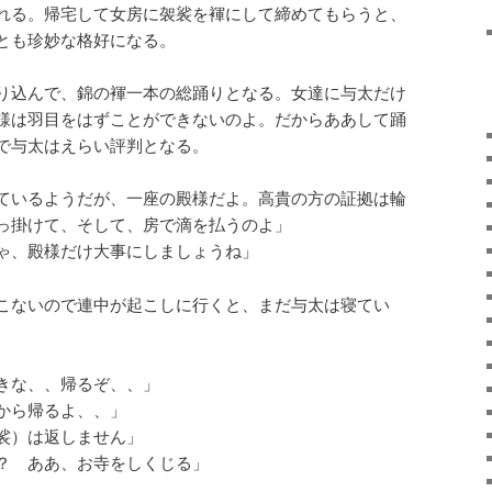
れる。帰宅して女房に袈裟を褌にして締めてもらうと、
とも珍妙な格好になる。
り込んで、錦の褌一本の総踊りとなる。女達に与太だけ
様は羽目をはずことができないのよ。だからああして踊
で与太はえらい評判となる。
ているようだが、一座の殿様だよ。高貴の方の証拠は輪
っ掛けて、そして、房で滴を払うのよ」
ゃ、殿様だけ大事にしましょうね」
こないので連中が起こしに行くと、まだ与太は寝てい
きな、、帰るぞ、、」
から帰るよ、、」
裟）は返しません」
？ ああ、お寺をしくじる」