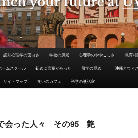
認知心理学の面白さ
学校の風景
心理学のややこしさ
教育相
ホームスクール
初めに言葉があった
留学の奨め
沖縄とウィ
サイトマップ
笑いのカフェ
語学の談話室
で会った人々 その95 艶