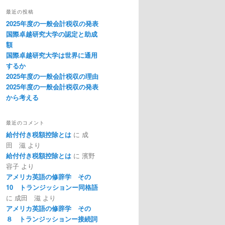
最近の投稿
2025年度の一般会計税収の発表
国際卓越研究大学の認定と助成
額
国際卓越研究大学は世界に通用
するか
2025年度の一般会計税収の理由
2025年度の一般会計税収の発表
から考える
最近のコメント
給付付き税額控除とは
に
成
田 滋
より
給付付き税額控除とは
に
濱野
容子
より
アメリカ英語の修辞学 その
10 トランジッションー同格語
に
成田 滋
より
アメリカ英語の修辞学 その
８ トランジッションー接続詞