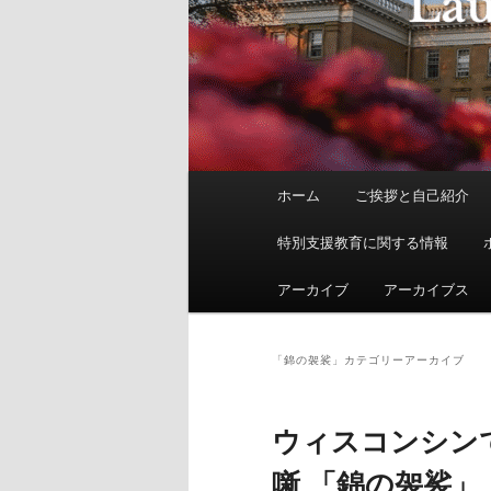
メ
ホーム
ご挨拶と自己紹介
イ
ン
特別支援教育に関する情報
メ
ニ
アーカイブ
アーカイブス
ュ
ー
「
錦の袈裟
」カテゴリーアーカイブ
ウィスコンシン
噺 「錦の袈裟」