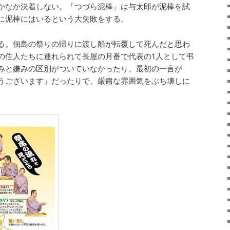
かなか決着しない。「つづら泥棒」は与太郎が泥棒を試
に泥棒にはいるという大失敗をする。
る。佃島の祭りの帰りに渡し船が転覆して死んだと思わ
の住人たちに連れられて長屋の月番で代表の1人として弔
みと嫌みの区別がついていなかったり、最初の一言が
うございます」だったりで、厳粛な雰囲気をぶち壊しに