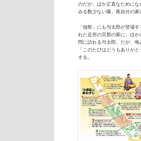
のだが、ばか正直なためにな
みる数少ない噺。夜自分の家
「佃祭」にも与太郎が登場す
れた近所の旦那の家に、ほか
問に訪れる与太郎。だが、悔
「このたびはどうもありがと
する。