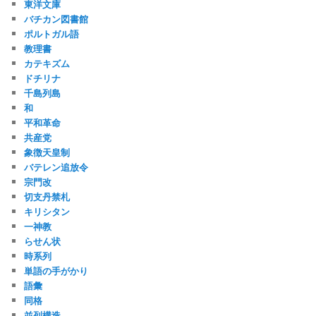
東洋文庫
バチカン図書館
ポルトガル語
教理書
カテキズム
ドチリナ
千島列島
和
平和革命
共産党
象徴天皇制
バテレン追放令
宗門改
切支丹禁札
キリシタン
一神教
らせん状
時系列
単語の手がかり
語彙
同格
並列構造