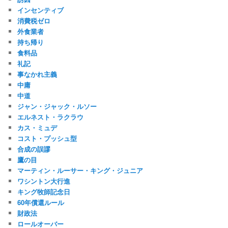
インセンティブ
消費税ゼロ
外食業者
持ち帰り
食料品
礼記
事なかれ主義
中庸
中道
ジャン・ジャック・ルソー
エルネスト・ラクラウ
カス・ミュデ
コスト・プッシュ型
合成の誤謬
鷹の目
マーティン・ルーサー・キング・ジュニア
ワシントン大行進
キング牧師記念日
60年償還ルール
財政法
ロールオーバー