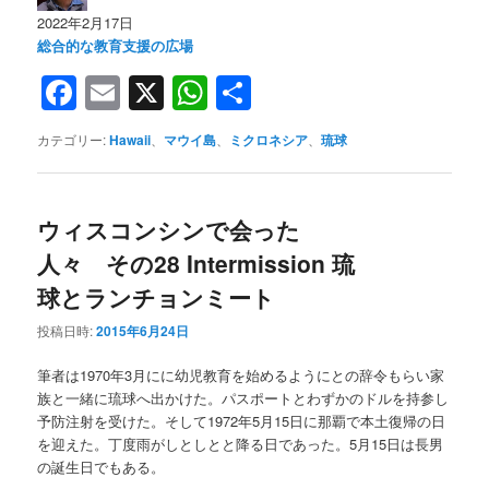
2022年2月17日
総合的な教育支援の広場
Facebook
Email
X
WhatsApp
共
有
カテゴリー:
Hawaii
、
マウイ島
、
ミクロネシア
、
琉球
ウィスコンシンで会った
人々 その28 Intermission 琉
球とランチョンミート
投稿日時:
2015年6月24日
筆者は1970年3月にに幼児教育を始めるようにとの辞令もらい家
族と一緒に琉球へ出かけた。パスポートとわずかのドルを持参し
予防注射を受けた。そして1972年5月15日に那覇で本土復帰の日
を迎えた。丁度雨がしとしとと降る日であった。5月15日は長男
の誕生日でもある。