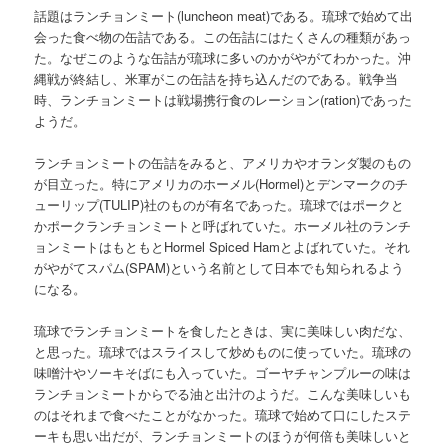
話題はランチョンミート(luncheon meat)である。琉球で始めて出
会った食べ物の缶詰である。この缶詰にはたくさんの種類があっ
た。なぜこのような缶詰が琉球に多いのかがやがてわかった。沖
縄戦が終結し、米軍がこの缶詰を持ち込んだのである。戦争当
時、ランチョンミートは戦場携行食のレーション(ration)であった
ようだ。
ランチョンミートの缶詰をみると、アメリカやオランダ製のもの
が目立った。特にアメリカのホーメル(Hormel)とデンマークのチ
ューリップ(TULIP)社のものが有名であった。琉球ではポークと
かポークランチョンミートと呼ばれていた。ホーメル社のランチ
ョンミートはもともとHormel Spiced Hamとよばれていた。それ
がやがてスパム(SPAM)という名前として日本でも知られるよう
になる。
琉球でランチョンミートを食したときは、実に美味しい肉だな、
と思った。琉球ではスライスして炒めものに使っていた。琉球の
味噌汁やソーキそばにも入っていた。ゴーヤチャンプルーの味は
ランチョンミートからでる油と出汁のようだ。こんな美味しいも
のはそれまで食べたことがなかった。琉球で始めて口にしたステ
ーキも思い出だが、ランチョンミートのほうが何倍も美味しいと