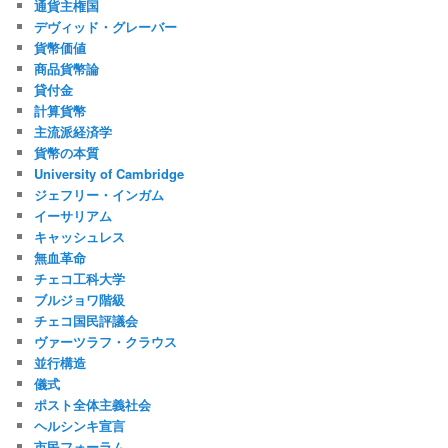
通貨主権国
デヴィッド・グレーバー
貨幣価値
商品貨幣論
貸付金
計算貨幣
主流派経済学
貨幣の本質
University of Cambridge
ジェフリー・インガム
イーサリアム
キャッシュレス
無血革命
チェコ工科大学
ブルジョワ階級
チェコ国民評議会
ヴァーツラフ・クラウス
並行構造
儀式
ポスト全体主義社会
ヘルシンキ宣言
市民フォーラム