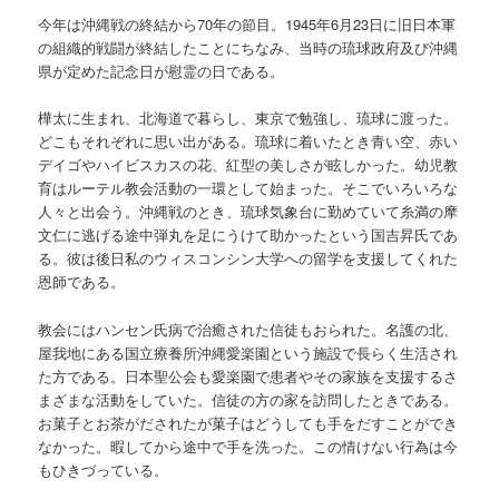
今年は沖縄戦の終結から70年の節目。1945年6月23日に旧日本軍
の組織的戦闘が終結したことにちなみ、当時の琉球政府及び沖縄
県が定めた記念日が慰霊の日である。
樺太に生まれ、北海道で暮らし、東京で勉強し、琉球に渡った。
どこもそれぞれに思い出がある。琉球に着いたとき青い空、赤い
デイゴやハイビスカスの花、紅型の美しさが眩しかった。幼児教
育はルーテル教会活動の一環として始まった。そこでいろいろな
人々と出会う。沖縄戦のとき、琉球気象台に勤めていて糸満の摩
文仁に逃げる途中弾丸を足にうけて助かったという国吉昇氏であ
る。彼は後日私のウィスコンシン大学への留学を支援してくれた
恩師である。
教会にはハンセン氏病で治癒された信徒もおられた。名護の北、
屋我地にある国立療養所沖縄愛楽園という施設で長らく生活され
た方である。日本聖公会も愛楽園で患者やその家族を支援するさ
まざまな活動をしていた。信徒の方の家を訪問したときである。
お菓子とお茶がだされたが菓子はどうしても手をだすことができ
なかった。暇してから途中で手を洗った。この情けない行為は今
もひきづっている。