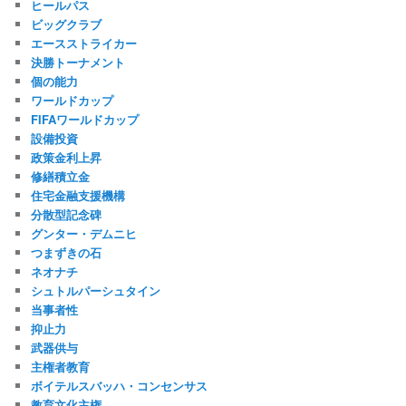
ヒールパス
ビッグクラブ
エースストライカー
決勝トーナメント
個の能力
ワールドカップ
FIFAワールドカップ
設備投資
政策金利上昇
修繕積立金
住宅金融支援機構
分散型記念碑
グンター・デムニヒ
つまずきの石
ネオナチ
シュトルパーシュタイン
当事者性
抑止力
武器供与
主権者教育
ボイテルスバッハ・コンセンサス
教育文化主権