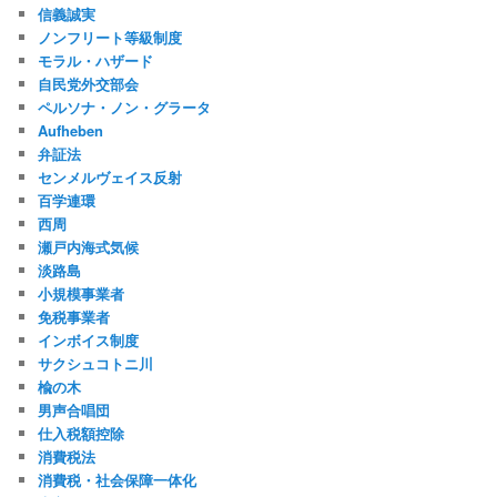
信義誠実
ノンフリート等級制度
モラル・ハザード
自民党外交部会
ペルソナ・ノン・グラータ
Aufheben
弁証法
センメルヴェイス反射
百学連環
西周
瀬戸内海式気候
淡路島
小規模事業者
免税事業者
インボイス制度
サクシュコトニ川
楡の木
男声合唱団
仕入税額控除
消費税法
消費税・社会保障一体化