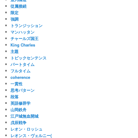
従属接続
限定
強調
トランジッション
マンハッタン
チャールズ国王
King Charles
主題
トピックセンテンス
パートタイム
フルタイム
coherence
一貫性
思考パターン
段落
英語修辞学
山岡鉄舟
江戸城無血開城
戊辰戦争
レオン・ロッシュ
レオンス・ヴェルニー(