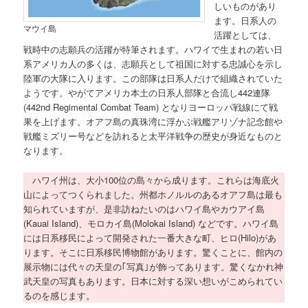
しいものがあり
ます。日系人の
マウイ島
活躍としては、
戦時中の志願兵の活躍が特筆されます。ハワイで生まれの若い日
系アメリカ人の多くは、志願兵として祖国に対する忠誠心を示し
陸軍の大隊に入ります。この部隊は日系人だけで組織されていた
ようです。やがてアメリカ本土の日系人部隊と合流し442連隊
(442nd Regimental Combat Team) となりヨーロッパ戦線にて戦
果を上げます。オアフ島の真珠湾に浮かぶ戦艦アリゾナ記念館や
戦艦ミズリー号などを訪れると太平洋戦争の歴史が身近なものと
なります。
ハワイ州は、大小100位の島々から成ります。これらは海底火
山によってつくられました。州都ホノルルのあるオアフ島は最も
知られていますが、是非訪ねたいのはハワイ島やカウアイ島
(Kauai Island)、モロカイ島(Molokai Island) などです。ハワイ島
には日系移民によって開発された一番大きな町、ヒロ(Hilo)があ
ります。そこに日系移民博物館があります。驚くことに、館内の
展示物には代々の天皇の｢写真｣が飾ってあります。驚くなかれ神
武天皇の写真もあります。日本に対する深い想いがこめられてい
るのを感じます。