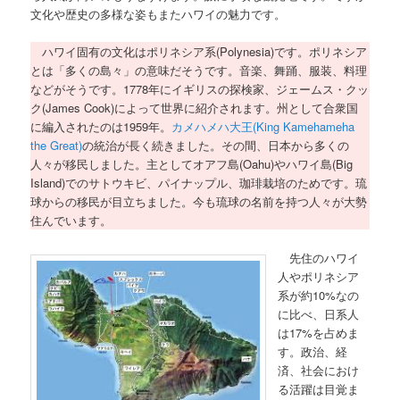
文化や歴史の多様な姿もまたハワイの魅力です。
ハワイ固有の文化はポリネシア系(Polynesia)です。ポリネシア
とは「多くの島々」の意味だそうです。音楽、舞踊、服装、料理
などがそうです。1778年にイギリスの探検家、ジェームス・クッ
ク(James Cook)によって世界に紹介されます。州として合衆国
に編入されたのは1959年。
カメハメハ大王(King Kamehameha
the Great)
の統治が長く続きました。その間、日本から多くの
人々が移民しました。主としてオアフ島(Oahu)やハワイ島(Big
Island)でのサトウキビ、パイナップル、珈琲栽培のためです。琉
球からの移民が目立ちました。今も琉球の名前を持つ人々が大勢
住んでいます。
先住のハワイ
人やポリネシア
系が約10%なの
に比べ、日系人
は17%を占めま
す。政治、経
済、社会におけ
る活躍は目覚ま