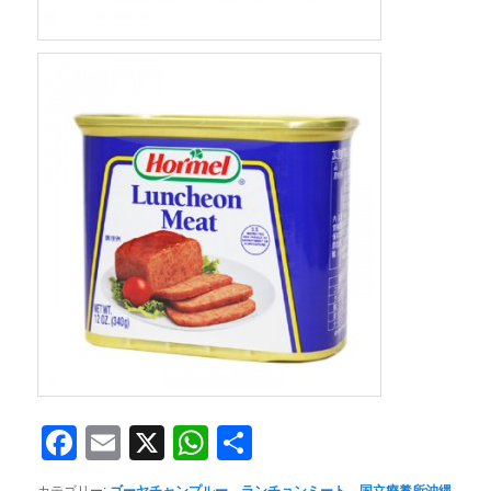
Facebook
Email
X
WhatsApp
共
有
カテゴリー:
ゴーヤチャンプルー
、
ランチョンミート
、
国立療養所沖縄