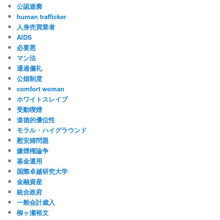
公認遊廓
human trafficker
人身売買業者
AIDS
必要悪
マン法
通過儀礼
公娼制度
comfort woman
ホワイトスレイブ
受動喫煙
道徳的優位性
モラル・ハイグラウンド
慰安婦問題
嫌煙権論争
基金運用
国際卓越研究大学
金融資産
統合政府
一般会計歳入
柳ヶ瀬裕文