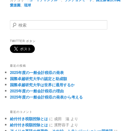
愛楽園
、
琉球
検
索
TWITTER ボタン
最近の投稿
2025年度の一般会計税収の発表
国際卓越研究大学の認定と助成額
国際卓越研究大学は世界に通用するか
2025年度の一般会計税収の理由
2025年度の一般会計税収の発表から考える
最近のコメント
給付付き税額控除とは
に
成田 滋
より
給付付き税額控除とは
に
濱野容子
より
アメリカ英語の修辞学 その10 トランジッションー同格語
に