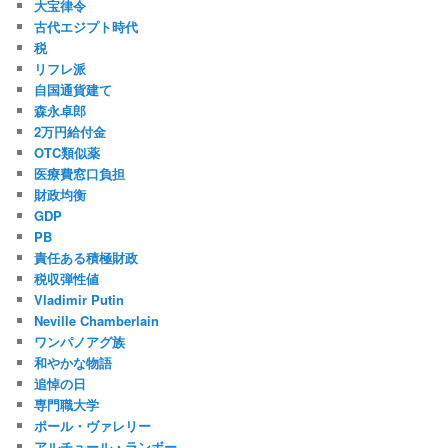
大宝律令
古代エジプト時代
税
リフレ派
自国通貨建て
森永卓郎
2万円給付金
OTC類似薬
医療費窓口負担
財政均衡
GDP
PB
責任ある積極財政
税収弾性値
Vladimir Putin
Neville Chamberlain
ワンパノアグ族
和やかな物語
追悼の日
専門職大学
ポール・ヴァレリー
アルチュール・ランボー