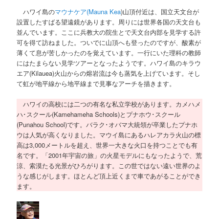
ハワイ島の
マウナケア(Mauna Kea
)山頂付近は、国立天文台が
設置したすばる望遠鏡があります。周りには世界各国の天文台も
並んでいます。ここに兵教大の院生とで天文台内部を見学する許
可を得て訪ねました。ついでに山頂へも登ったのですが、酸素が
薄くて息が苦しかったのを覚えています。一行にいた理科の教師
にはたまらない見学ツアーとなったようです。ハワイ島のキラウ
エア(Kilauea)火山からの熔岩流は今も蒸気を上げています。そし
て虹が地平線から地平線まで見事なアーチを描きます。
ハワイの高校には二つの有名な私立学校があります。カメハメ
ハ･スクール(Kamehameha Schools)とプナホウ･スクール
(Punahou School)です。バラク･オバマ大統領が卒業したプナホ
ウは人気が高くなりました。マウイ島にあるハレアカラ火山の標
高は3,000メートルを超え、世界一大きな火口を持つことでも有
名です。「2001年宇宙の旅」の火星モデルにもなったようで、荒
涼、索漠たる光景がひろがります。この世ではない遠い世界のよ
うな感じがします。ほとんど頂上近くまで車であがることができ
ます。