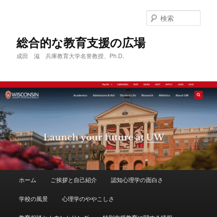
メ
サ
イ
ブ
検
ン
コ
索
コ
ン
総合的な教育支援の広場
ン
テ
成田 滋 兵庫教育大学名誉教授、Ph.D.
テ
ン
ン
ツ
ツ
へ
へ
移
移
動
動
メ
ホーム
ご挨拶と自己紹介
認知心理学の面白さ
イ
ン
学校の風景
心理学のややこしさ
メ
ニ