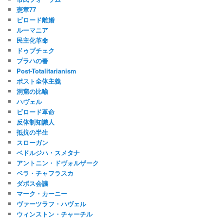
憲章77
ビロード離婚
ルーマニア
民主化革命
ドゥプチェク
プラハの春
Post-Totalitarianism
ポスト全体主義
洞窟の比喩
ハヴェル
ビロード革命
反体制知識人
抵抗の半生
スローガン
ベドルジハ・スメタナ
アントニン・ドヴォルザーク
ベラ・チャフラスカ
ダボス会議
マーク・カーニー
ヴァーツラフ・ハヴェル
ウィンストン・チャーチル