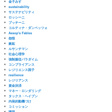
金子みすゞ
sustainability
サステナビリティ
ロッシーニ
プッチーニ
コルティナ・ダンペッツォ
Aesop's Fables
怨恨
嫉妬
ルサンチマン
社会心理学
強制服従パラダイム
コンプライアンス
レジリエンス因子
resilience
レジリアンス
資金決済
マネー・ロンダリング
タックス・ヘイブン
内発的動機づけ
コミッション
誘因