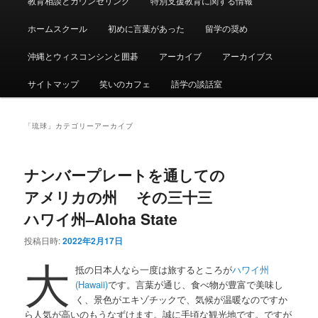
教育相談とカウンセリング
特別支援教育に関する情報
ュ
ー
ホームスクール
初めに言葉があった
留学の奨め
沖縄とウィスコンシンと囲碁
アーカイブ
アーカイブス
サイトマップ
笑いのカフェ
語学の談話室
「
琉球
」カテゴリーアーカイブ
ナンバープレートを通しての
アメリカの州 その三十三
ハワイ州–Aloha State
投稿日時:
2022年2月17日
大
抵の日本人なら一度は旅するところが
ハワイ州
(Hawaii)
です。言葉が通じ、食べ物が豊富で美味し
く、景色がエキゾチックで、気候が温暖なのですか
ら人気が高いのもうなずけます。誠に手頃な観光地です。ですが