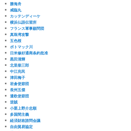
勝海舟
咸臨丸
カッテンディーケ
横浜仏語伝習所
フランス軍事顧問団
真珠湾攻撃
五色桜
ポトマック川
日米修好通商条約批准
黒田清輝
北里柴三郎
中江兆民
津田梅子
岩倉使節団
長州五傑
遣欧使節団
逆賊
小栗上野介忠順
多国間主義
経済財政諮問会議
自由貿易協定