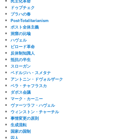
民主化革命
ドゥプチェク
プラハの春
Post-Totalitarianism
ポスト全体主義
洞窟の比喩
ハヴェル
ビロード革命
反体制知識人
抵抗の半生
スローガン
ベドルジハ・スメタナ
アントニン・ドヴォルザーク
ベラ・チャフラスカ
ダボス会議
マーク・カーニー
ヴァーツラフ・ハヴェル
ウィンストン・チャーチル
事情変更の原則
生成流転
国家の国制
囚人