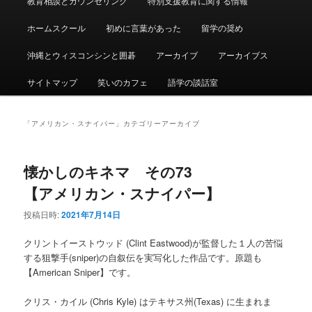
教育相談とカウンセリング
特別支援教育に関する情報
ュ
ー
ホームスクール
初めに言葉があった
留学の奨め
沖縄とウィスコンシンと囲碁
アーカイブ
アーカイブス
サイトマップ
笑いのカフェ
語学の談話室
「
アメリカン・スナイパー
」カテゴリーアーカイブ
懐かしのキネマ その73
【アメリカン・スナイパー】
投稿日時:
2021年7月14日
クリントイーストウッド (Clint Eastwood)が監督した１人の苦悩
する狙撃手(sniper)の自叙伝を実写化した作品です。原題も
【American Sniper】です。
クリス・カイル (Chris Kyle) はテキサス州(Texas) に生まれま