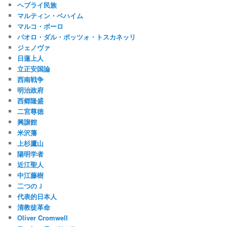
ヘブライ民族
マルティン・ベハイム
マルコ・ポーロ
パオロ・ダル・ポッツォ・トスカネッリ
ジェノヴァ
日蓮上人
立正安国論
西南戦争
明治政府
西郷隆盛
二宮尊徳
興譲館
米沢藩
上杉鷹山
陽明学者
近江聖人
中江藤樹
二つのＪ
代表的日本人
清教徒革命
Oliver Cromwell