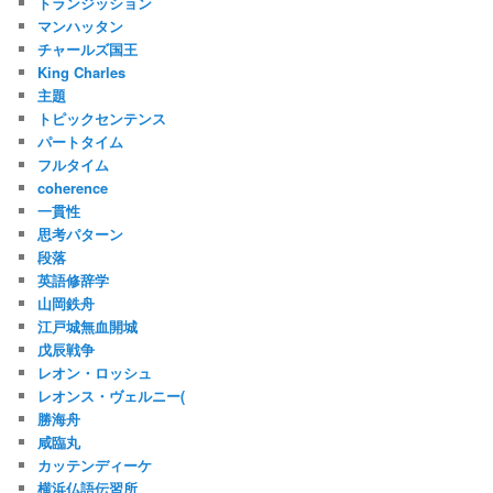
トランジッション
マンハッタン
チャールズ国王
King Charles
主題
トピックセンテンス
パートタイム
フルタイム
coherence
一貫性
思考パターン
段落
英語修辞学
山岡鉄舟
江戸城無血開城
戊辰戦争
レオン・ロッシュ
レオンス・ヴェルニー(
勝海舟
咸臨丸
カッテンディーケ
横浜仏語伝習所