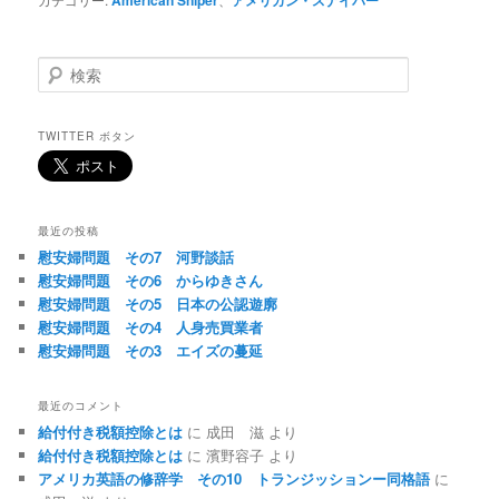
検
索
TWITTER ボタン
最近の投稿
慰安婦問題 その7 河野談話
慰安婦問題 その6 からゆきさん
慰安婦問題 その5 日本の公認遊廓
慰安婦問題 その4 人身売買業者
慰安婦問題 その3 エイズの蔓延
最近のコメント
給付付き税額控除とは
に
成田 滋
より
給付付き税額控除とは
に
濱野容子
より
アメリカ英語の修辞学 その10 トランジッションー同格語
に