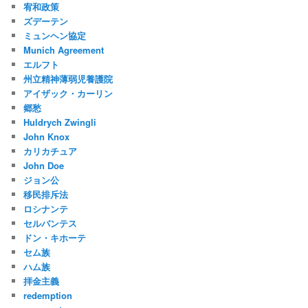
宥和政策
ズデーテン
ミュンヘン協定
Munich Agreement
エルフト
州立精神薄弱児養護院
アイザック・カーリン
郷愁
Huldrych Zwingli
John Knox
カリカチュア
John Doe
ジョン公
移民排斥法
ロシナンテ
セルバンテス
ドン・キホーテ
セム族
ハム族
拝金主義
redemption