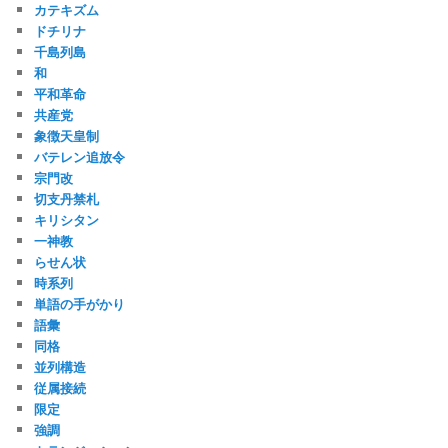
カテキズム
ドチリナ
千島列島
和
平和革命
共産党
象徴天皇制
バテレン追放令
宗門改
切支丹禁札
キリシタン
一神教
らせん状
時系列
単語の手がかり
語彙
同格
並列構造
従属接続
限定
強調