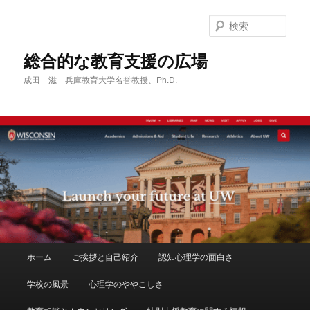
メ
サ
イ
ブ
検
ン
コ
索
コ
ン
総合的な教育支援の広場
ン
テ
成田 滋 兵庫教育大学名誉教授、Ph.D.
テ
ン
ン
ツ
ツ
へ
へ
移
移
動
動
メ
ホーム
ご挨拶と自己紹介
認知心理学の面白さ
イ
ン
学校の風景
心理学のややこしさ
メ
ニ