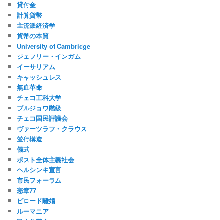
貸付金
計算貨幣
主流派経済学
貨幣の本質
University of Cambridge
ジェフリー・インガム
イーサリアム
キャッシュレス
無血革命
チェコ工科大学
ブルジョワ階級
チェコ国民評議会
ヴァーツラフ・クラウス
並行構造
儀式
ポスト全体主義社会
ヘルシンキ宣言
市民フォーラム
憲章77
ビロード離婚
ルーマニア