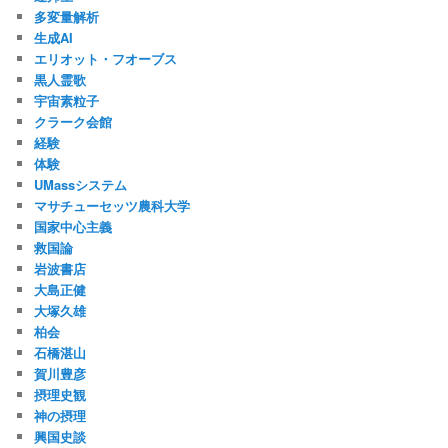
多変量解析
生成AI
エリオット・フオーブス
黒人霊歌
宇宙素粒子
クラーク会館
経験
体験
UMassシステム
マサチューセッツ農科大学
国家中心主義
救国論
岩波書店
大島正健
大塚久雄
柏会
石橋湛山
賀川豊彦
摂理史観
神の摂理
興国史談