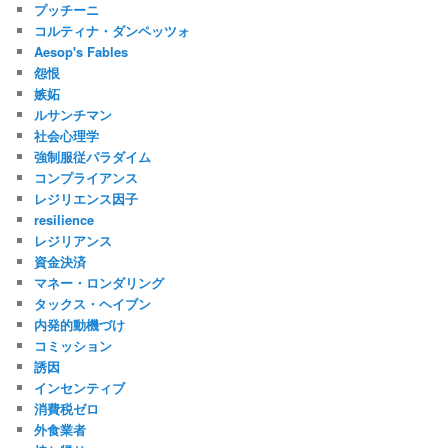
プッチーニ
コルティナ・ダンペッツォ
Aesop's Fables
怨恨
嫉妬
ルサンチマン
社会心理学
強制服従パラダイム
コンプライアンス
レジリエンス因子
resilience
レジリアンス
資金決済
マネー・ロンダリング
タックス・ヘイブン
内発的動機づけ
コミッション
誘因
インセンティブ
消費税ゼロ
外食業者