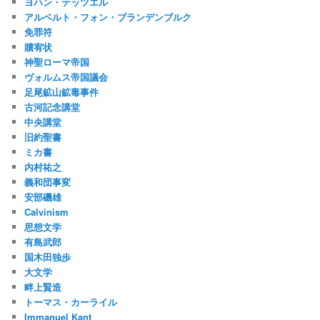
ヨハン・テッツエル
アルベルト・フォン・ブランデンブルク
免罪符
贖宥状
神聖ローマ帝国
ヴォルムス帝国議会
足尾鉱山鉱毒事件
古河記念講堂
中央講堂
旧約聖書
ミカ書
内村祐之
義和団事変
安部磯雄
Calvinism
思想文学
有島武郎
国木田独歩
大文学
畔上賢造
トーマス・カーライル
Immanuel Kant