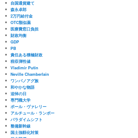
自国通貨建て
森永卓郎
2万円給付金
OTC類似薬
医療費窓口負担
財政均衡
GDP
PB
責任ある積極財政
税収弾性値
Vladimir Putin
Neville Chamberlain
ワンパノアグ族
和やかな物語
追悼の日
専門職大学
ポール・ヴァレリー
アルチュール・ランボー
パラダイムシフト
整備新幹線
国土強靱化対策