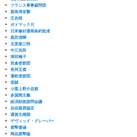
フランス軍事顧問団
真珠湾攻撃
五色桜
ポトマック川
日米修好通商条約批准
黒田清輝
北里柴三郎
中江兆民
津田梅子
岩倉使節団
長州五傑
遣欧使節団
逆賊
小栗上野介忠順
多国間主義
経済財政諮問会議
自由貿易協定
通貨主権国
デヴィッド・グレーバー
貨幣価値
商品貨幣論