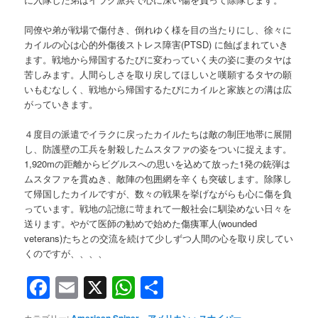
同僚や弟が戦場で傷付き、倒れゆく様を目の当たりにし、徐々に
カイルの心は心的外傷後ストレス障害(PTSD) に蝕ばまれていき
ます。戦地から帰国するたびに変わっていく夫の姿に妻のタヤは
苦しみます。人間らしさを取り戻してほしいと嘆願するタヤの願
いもむなしく、戦地から帰国するたびにカイルと家族との溝は広
がっていきます。
４度目の派遣でイラクに戻ったカイルたちは敵の制圧地帯に展開
し、防護壁の工兵を射殺したムスタファの姿をついに捉えます。
1,920mの距離からビグルスへの思いを込めて放った1発の銃弾は
ムスタファを貫ぬき、敵陣の包囲網を辛くも突破します。除隊し
て帰国したカイルですが、数々の戦果を挙げながらも心に傷を負
っています。戦地の記憶に苛まれて一般社会に馴染めない日々を
送ります。やがて医師の勧めで始めた傷痍軍人(wounded
veterans)たちとの交流を続けて少しずつ人間の心を取り戻してい
くのですが、、、、
Facebook
Email
X
WhatsApp
共
有
カテゴリー:
American Sniper
、
アメリカン・スナイパー