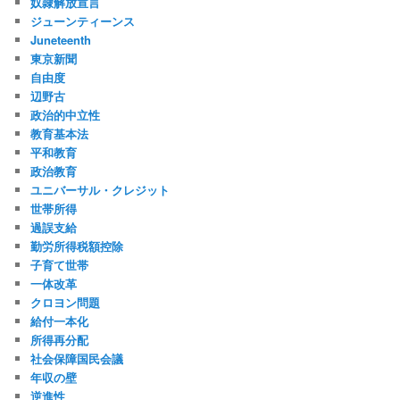
奴隷解放宣言
ジューンティーンス
Juneteenth
東京新聞
自由度
辺野古
政治的中立性
教育基本法
平和教育
政治教育
ユニバーサル・クレジット
世帯所得
過誤支給
勤労所得税額控除
子育て世帯
一体改革
クロヨン問題
給付一本化
所得再分配
社会保障国民会議
年収の壁
逆進性