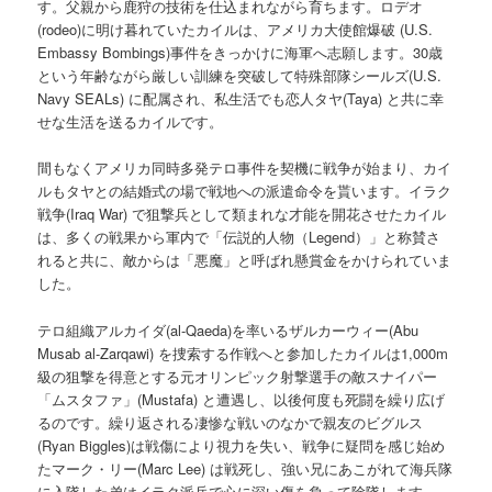
す。父親から鹿狩の技術を仕込まれながら育ちます。ロデオ
(rodeo)に明け暮れていたカイルは、アメリカ大使館爆破 (U.S.
Embassy Bombings)事件をきっかけに海軍へ志願します。30歳
という年齢ながら厳しい訓練を突破して特殊部隊シールズ(U.S.
Navy SEALs) に配属され、私生活でも恋人タヤ(Taya) と共に幸
せな生活を送るカイルです。
間もなくアメリカ同時多発テロ事件を契機に戦争が始まり、カイ
ルもタヤとの結婚式の場で戦地への派遣命令を貰います。イラク
戦争(Iraq War) で狙撃兵として類まれな才能を開花させたカイル
は、多くの戦果から軍内で「伝説的人物（Legend）」と称賛さ
れると共に、敵からは「悪魔」と呼ばれ懸賞金をかけられていま
した。
テロ組織アルカイダ(al-Qaeda)を率いるザルカーウィー(Abu
Musab al-Zarqawi) を捜索する作戦へと参加したカイルは1,000m
級の狙撃を得意とする元オリンピック射撃選手の敵スナイパー
「ムスタファ」(Mustafa) と遭遇し、以後何度も死闘を繰り広げ
るのです。繰り返される凄惨な戦いのなかで親友のビグルス
(Ryan Biggles)は戦傷により視力を失い、戦争に疑問を感じ始め
たマーク・リー(Marc Lee) は戦死し、強い兄にあこがれて海兵隊
に入隊した弟はイラク派兵で心に深い傷を負って除隊します。