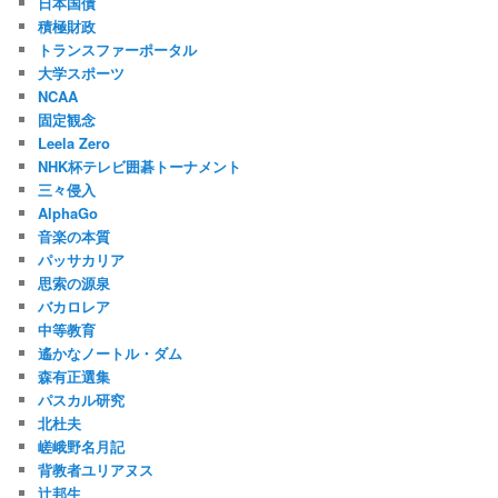
日本国債
積極財政
トランスファーポータル
大学スポーツ
NCAA
固定観念
Leela Zero
NHK杯テレビ囲碁トーナメント
三々侵入
AlphaGo
音楽の本質
パッサカリア
思索の源泉
バカロレア
中等教育
遙かなノートル・ダム
森有正選集
パスカル研究
北杜夫
嵯峨野名月記
背教者ユリアヌス
辻邦生