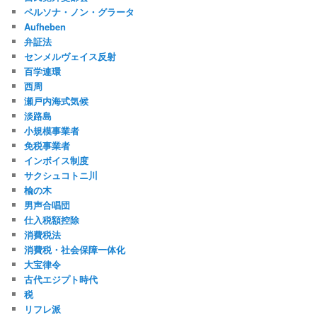
ペルソナ・ノン・グラータ
Aufheben
弁証法
センメルヴェイス反射
百学連環
西周
瀬戸内海式気候
淡路島
小規模事業者
免税事業者
インボイス制度
サクシュコトニ川
楡の木
男声合唱団
仕入税額控除
消費税法
消費税・社会保障一体化
大宝律令
古代エジプト時代
税
リフレ派