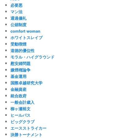
必要悪
マン法
通過儀礼
公娼制度
comfort woman
ホワイトスレイブ
受動喫煙
道徳的優位性
モラル・ハイグラウンド
慰安婦問題
嫌煙権論争
基金運用
国際卓越研究大学
金融資産
統合政府
一般会計歳入
柳ヶ瀬裕文
ヒールパス
ビッグクラブ
エースストライカー
決勝トーナメント