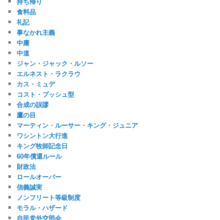
持ち帰り
食料品
礼記
事なかれ主義
中庸
中道
ジャン・ジャック・ルソー
エルネスト・ラクラウ
カス・ミュデ
コスト・プッシュ型
合成の誤謬
鷹の目
マーティン・ルーサー・キング・ジュニア
ワシントン大行進
キング牧師記念日
60年償還ルール
財政法
ロールオーバー
信義誠実
ノンフリート等級制度
モラル・ハザード
自民党外交部会