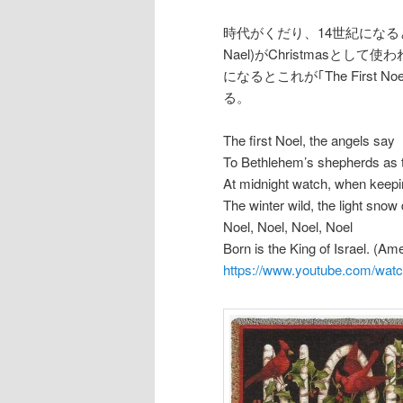
時代がくだり、14世紀になると
Nael)がChristmasと
になるとこれが｢The Firs
る。
The first Noel, the angels say
To Bethlehem’s shepherds as t
At midnight watch, when keepi
The winter wild, the light snow
Noel, Noel, Noel, Noel
Born is the King of Israel. (Am
https://www.youtube.com/w