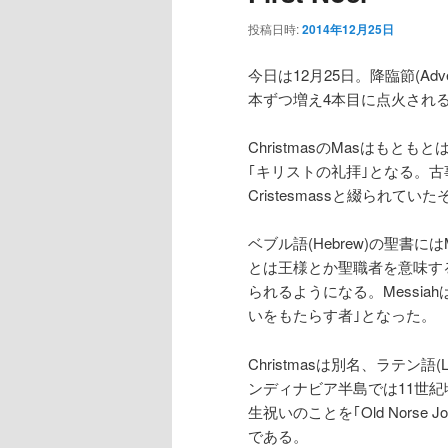
投稿日時:
2014年12月25日
今日は12月25日。降臨節(A
本ずつ増え4本目に点火され
ChristmasのMasはもとも
｢キリストの礼拝｣となる。古事
Cristesmassと綴られてい
ベブル語(Hebrew)の聖書には
とは王様とか聖職者を意味する
られるようになる。Messiah
いをもたらす者｣となった。
Christmasは別名、ラテン語(L
ンディナビア半島では11世紀頃
生祝いのことを｢Old Norse J
である。