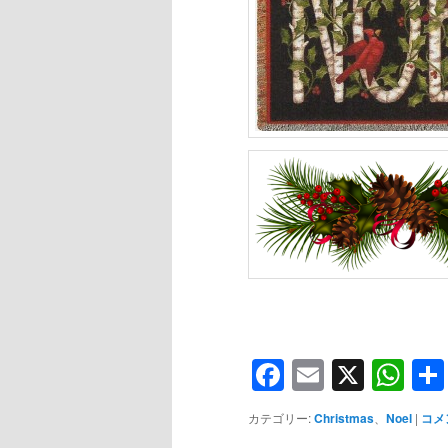
Facebook
Email
X
Wh
カテゴリー:
Christmas
、
Noel
|
コメ