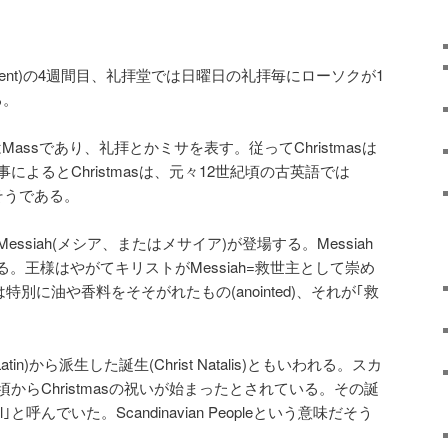
dvent)の4週間目、礼拝堂では日曜日の礼拝毎にローソクが1
る。
とはMassであり、礼拝とかミサを表す。従ってChristmasは
によるとChristmasは、元々12世紀頃の古英語では
たそうである。
Messiah(メシア、またはメサイア)が登場する。Messiah
。王様はやがてキリストがMessiah=救世主として崇め
は特別に油や香料をそそがれたもの(anointed)、それが｢救
atin)から派生した誕生(Christ Natalis)ともいわれる。スカ
からChristmasの祝いが始まったとされている。その誕
ol｣と呼んでいた。Scandinavian Peopleという意味だそう