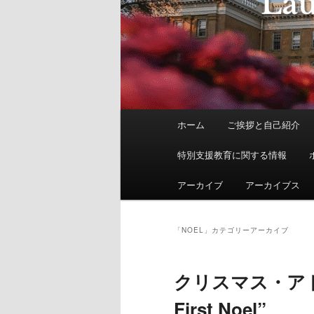
メ
ホーム
ご挨拶と自己紹介
イ
ン
特別支援教育に関する情報
メ
ニ
アーカイブ
アーカイブス
ュ
ー
「
NOEL
」カテゴリーアーカイブ
クリスマス・アド
First Noel”