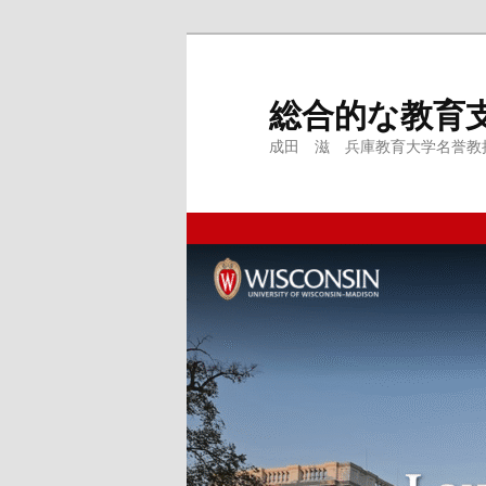
メ
サ
イ
ブ
ン
コ
総合的な教育
コ
ン
成田 滋 兵庫教育大学名誉教授、
ン
テ
テ
ン
ン
ツ
ツ
へ
へ
移
移
動
動