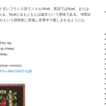
古いフランス語でノエル(Noël、英語ではNoel、または
して使われる。Noelとはもともとは誕生という意味である。18世紀
t Noel｣という讃美歌に登場し世界中で親しまれるようにな
hey lay.
ng sheep,
 deep.
erican version)
atch?v=ANUV9vD1zg8