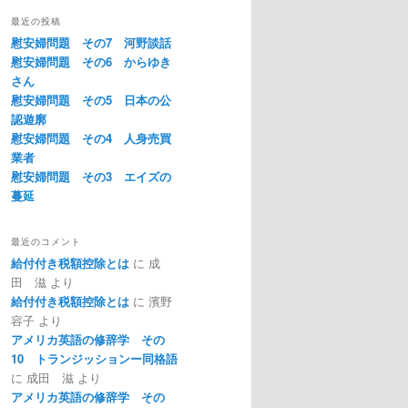
最近の投稿
慰安婦問題 その7 河野談話
慰安婦問題 その6 からゆき
さん
慰安婦問題 その5 日本の公
認遊廓
慰安婦問題 その4 人身売買
業者
慰安婦問題 その3 エイズの
蔓延
最近のコメント
給付付き税額控除とは
に
成
田 滋
より
給付付き税額控除とは
に
濱野
容子
より
アメリカ英語の修辞学 その
10 トランジッションー同格語
に
成田 滋
より
アメリカ英語の修辞学 その