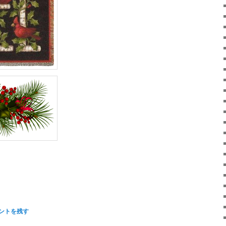
atsApp
共
有
ントを残す