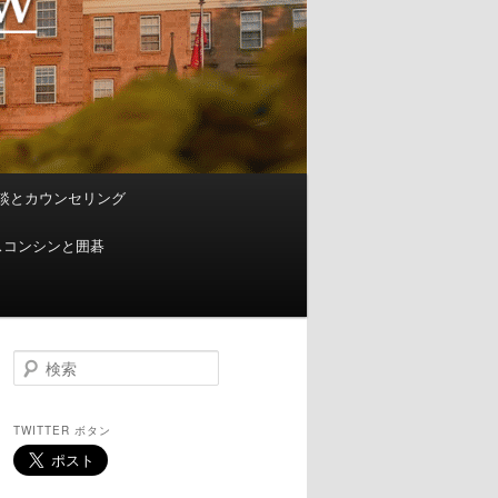
談とカウンセリング
スコンシンと囲碁
検
索
TWITTER ボタン