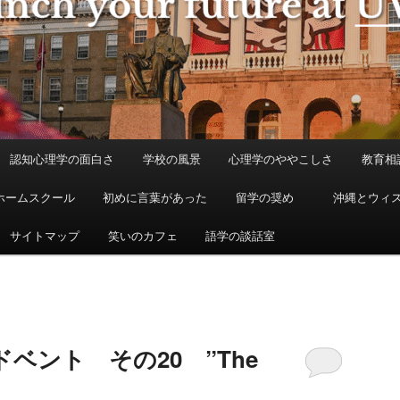
認知心理学の面白さ
学校の風景
心理学のややこしさ
教育相
ホームスクール
初めに言葉があった
留学の奨め
沖縄とウィ
サイトマップ
笑いのカフェ
語学の談話室
ベント その20 ”The